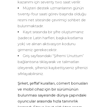
kazanımı için seventy two saat verilir.
Müşteri destek uzmanlarının günün
twenty-four saati görev başında olduğu
resmi net sitesinde çevrimiçi sohbet de
bulunmaktadır.
Kayıt sırasında bir şifre oluşturmanız
(sadece Latin harfleri, başka kısıtlama
yok) ve alınan aktivasyon kodunu
girmeniz gerekecektir.
Giriş sayfasındaki “Şifremi Unuttum”
bağlantısına tıklayarak ve talimatları
izleyerek, şifrenizi kaybettiyseniz şifrenizi
sıfırlayabilirsiniz.
Şirket, şeffaf kuralları, cömert bonusları
ve mobil cihaz için bir sürümünün
bulunması sayesinde dünya çapındaki
oyuncular arasında hızla tanınırlık