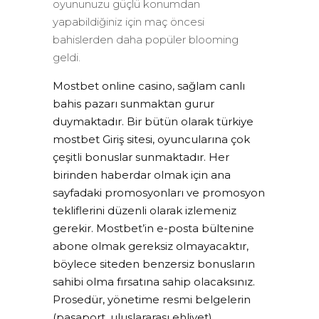
oyununuzu güçlü konumdan
yapabildiğiniz için maç öncesi
bahislerden daha popüler blooming
geldi.
Mostbet online casino, sağlam canlı
bahis pazarı sunmaktan gurur
duymaktadır. Bir bütün olarak türkiye
mostbet Giriş sitesi, oyuncularına çok
çeşitli bonuslar sunmaktadır. Her
birinden haberdar olmak için ana
sayfadaki promosyonları ve promosyon
tekliflerini düzenli olarak izlemeniz
gerekir. Mostbet’in e-posta bültenine
abone olmak gereksiz olmayacaktır,
böylece siteden benzersiz bonusların
sahibi olma fırsatına sahip olacaksınız.
Prosedür, yönetime resmi belgelerin
(pasaport, uluslararası ehliyet)