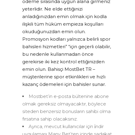
ödeme sırasında uygun alana girmeniz
yeterlidir. Ne elde ettiğinizi
anladığınızdan emin olmak için kodla
ilişkili tüm hüküm empieza koşulları
okuduğunuzdan emin olun.
Promosyon kodları yalnızca belirli spor
bahisleri hizmetleri” “için geçerli olabilir,
bu nedenle kullanmadan önce
gerekirse iki kez kontrol ettiğinizden
emin olun. Bahisçi MostBet TR –
müşterilerine spor etkinlikleri ve hızlı
kazanç ödemeleri için bahisler sunar.
Mostbet’in e-posta bültenine abone
olmak gereksiz olmayacaktır, böylece
siteden benzersiz bonusların sahibi olma
fırsatına sahip olacaksınız.
Ayrıca, mevcut kullanıcılar için i̇ndir
uygulaması Many Bet’ten içinde sadakat