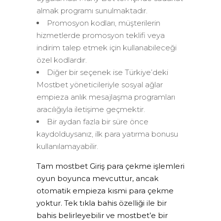
almak programı sunulmaktadır.
Promosyon kodları, müşterilerin
hizmetlerde promosyon teklifi veya
indirim talep etmek için kullanabileceği
özel kodlardır.
Diğer bir seçenek ise Türkiye’deki
Mostbet yöneticileriyle sosyal ağlar
empieza anlık mesajlaşma programları
aracılığıyla iletişime geçmektir.
Bir aydan fazla bir süre önce
kaydolduysanız, ilk para yatırma bonusu
kullanılamayabilir.
Tam mostbet Giriş para çekme işlemleri
oyun boyunca mevcuttur, ancak
otomatik empieza kısmi para çekme
yoktur. Tek tıkla bahis özelliği ile bir
bahis belirleyebilir ve mostbet’e bir