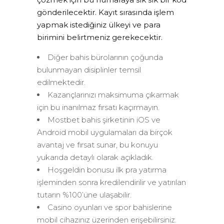
gönderilecektir. Kayıt sırasında işlem
yapmak istediğiniz ülkeyi ve para
birimini belirtmeniz gerekecektir.
Diğer bahis bürolarının çoğunda
bulunmayan disiplinler temsil
edilmektedir.
Kazançlarınızı maksimuma çıkarmak
için bu inanılmaz fırsatı kaçırmayın.
Mostbet bahis şirketinin iOS ve
Android mobil uygulamaları da birçok
avantaj ve fırsat sunar, bu konuyu
yukarıda detaylı olarak açıkladık.
Hoşgeldin bonusu ilk pra yatırma
işleminden sonra kredilendirilir ve yatırılan
tutarın %100’üne ulaşabilir.
Casino oyunları ve spor bahislerine
mobil cihazınız üzerinden erişebilirsiniz.