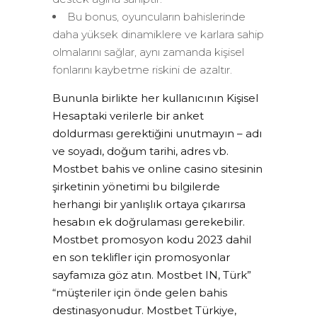
Bu bonus, oyuncuların bahislerinde
daha yüksek dinamiklere ve karlara sahip
olmalarını sağlar, aynı zamanda kişisel
fonlarını kaybetme riskini de azaltır.
Bununla birlikte her kullanıcının Kişisel
Hesaptaki verilerle bir anket
doldurması gerektiğini unutmayın – adı
ve soyadı, doğum tarihi, adres vb.
Mostbet bahis ve online casino sitesinin
şirketinin yönetimi bu bilgilerde
herhangi bir yanlışlık ortaya çıkarırsa
hesabın ek doğrulaması gerekebilir.
Mostbet promosyon kodu 2023 dahil
en son teklifler için promosyonlar
sayfamıza göz atın. Mostbet IN, Türk”
“müşteriler için önde gelen bahis
destinasyonudur. Mostbet Türkiye,