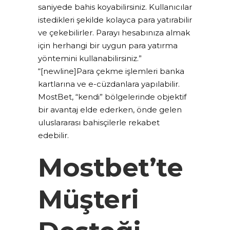
saniyede bahis koyabilirsiniz. Kullanıcılar
istedikleri şekilde kolayca para yatırabilir
ve çekebilirler. Parayı hesabınıza almak
için herhangi bir uygun para yatırma
yöntemini kullanabilirsiniz.”
“[newline]Para çekme işlemleri banka
kartlarına ve e-cüzdanlara yapılabilir.
MostBet, “kendi” bölgelerinde objektif
bir avantaj elde ederken, önde gelen
uluslararası bahisçilerle rekabet
edebilir.
Mostbet’te
Müşteri