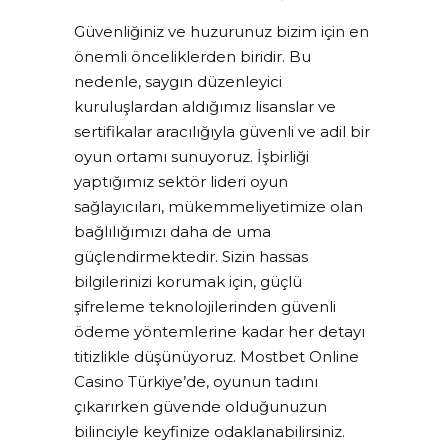
Güvenliğiniz ve huzurunuz bizim için en
önemli önceliklerden biridir. Bu
nedenle, saygın düzenleyici
kuruluşlardan aldığımız lisanslar ve
sertifikalar aracılığıyla güvenli ve adil bir
oyun ortamı sunuyoruz. İşbirliği
yaptığımız sektör lideri oyun
sağlayıcıları, mükemmeliyetimize olan
bağlılığımızı daha de uma
güçlendirmektedir. Sizin hassas
bilgilerinizi korumak için, güçlü
şifreleme teknolojilerinden güvenli
ödeme yöntemlerine kadar her detayı
titizlikle düşünüyoruz. Mostbet Online
Casino Türkiye’de, oyunun tadını
çıkarırken güvende olduğunuzun
bilinciyle keyfinize odaklanabilirsiniz.