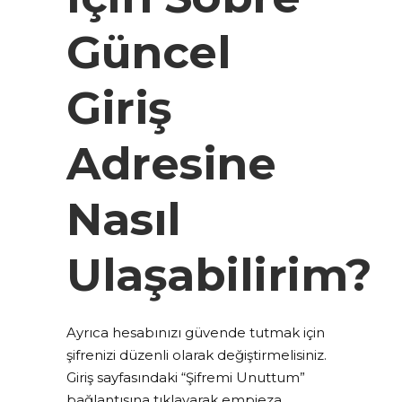
Güncel
Giriş
Adresine
Nasıl
Ulaşabilirim?
Ayrıca hesabınızı güvende tutmak için
şifrenizi düzenli olarak değiştirmelisiniz.
Giriş sayfasındaki “Şifremi Unuttum”
bağlantısına tıklayarak empieza