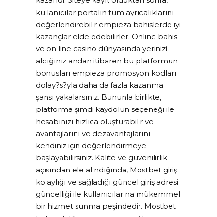
kazandı. Siteye kayıt olduktan sonra,
kullanıcılar portalın tüm ayrıcalıklarını
değerlendirebilir empieza bahislerde iyi
kazançlar elde edebilirler. Online bahis
ve on line casino dünyasında yerinizi
aldığınız andan itibaren bu platformun
bonusları empieza promosyon kodları
dolay?s?yla daha da fazla kazanma
şansı yakalarsınız. Bununla birlikte,
platforma şimdi kaydolun seçeneği ile
hesabınızı hızlıca oluşturabilir ve
avantajlarını ve dezavantajlarını
kendiniz için değerlendirmeye
başlayabilirsiniz. Kalite ve güvenilirlik
açısından ele alındığında, Mostbet giriş
kolaylığı ve sağladığı güncel giriş adresi
güncelliği ile kullanıcılarına mükemmel
bir hizmet sunma peşindedir. Mostbet