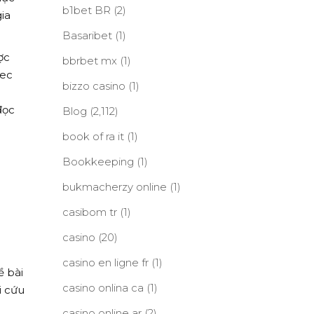
b1bet BR
(2)
ia
Basaribet
(1)
ợc
bbrbet mx
(1)
sec
bizzo casino
(1)
i
đọc
Blog
(2,112)
book of ra it
(1)
Bookkeeping
(1)
bukmacherzy online
(1)
casibom tr
(1)
casino
(20)
casino en ligne fr
(1)
ề bài
casino onlina ca
(1)
i cứu
casino online ar
(2)