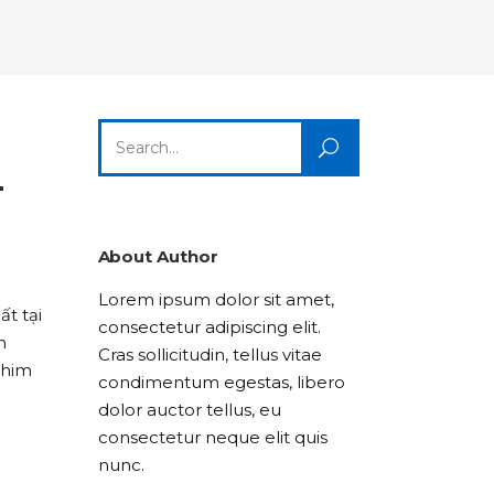
Columns
Dropcaps
Icon With Text
Title & Subtitle
Custom Font
Highlights
Lists
Dropcaps
Icon With Text
Title & Subtitle
Search
Highlights
Lists
for:
–
Icon With Text
Title & Subtitle
Lists
About Author
Lorem ipsum dolor sit amet,
Title & Subtitle
t tại
consectetur adipiscing elit.
n
Cras sollicitudin, tellus vitae
phim
condimentum egestas, libero
dolor auctor tellus, eu
consectetur neque elit quis
nunc.