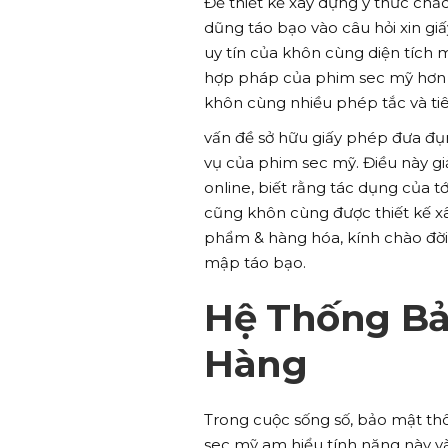
Để thiết kế xây dựng ý thức chắ
dũng táo bạo vào câu hỏi xin g
uy tín của khôn cùng diện tích 
hợp pháp của phim sec mỹ hơn n
khôn cùng nhiều phép tắc và ti
vấn đề sở hữu giấy phép đưa đụn
vụ của phim sec mỹ. Điều này giả
online, biết rằng tác dụng của
cũng khôn cùng được thiết kế xâ
phẩm & hàng hóa, kính chào đời
mập táo bạo.
Hệ Thống Bả
Hàng
Trong cuộc sống số, bảo mật thô
sec mỹ am hiểu tính năng này và