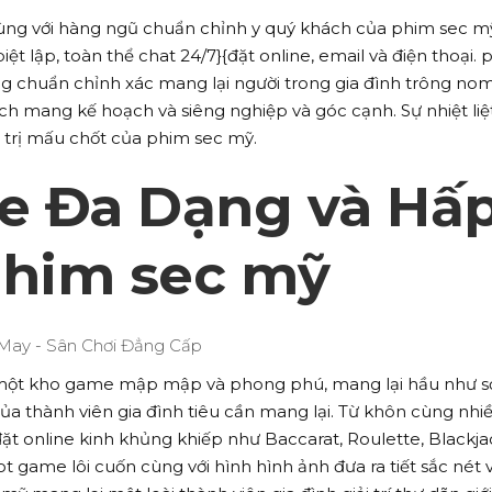
ùng với hàng ngũ chuẩn chỉnh y quý khách của phim sec m
t lập, toàn thể chat 24/7}{đặt online, email và điện thoại. 
ng chuẩn chỉnh xác mang lại người trong gia đình trông no
h mang kế hoạch và siêng nghiệp và góc cạnh. Sự nhiệt liệ
 trị mấu chốt của phim sec mỹ.
 Đa Dạng và Hấ
phim sec mỹ
một kho game mập mập và phong phú, mang lại hầu như s
ủa thành viên gia đình tiêu cần mang lại. Từ khôn cùng nhi
ặt online kinh khủng khiếp như Baccarat, Roulette, Blackja
 game lôi cuốn cùng với hình hình ảnh đưa ra tiết sắc nét 