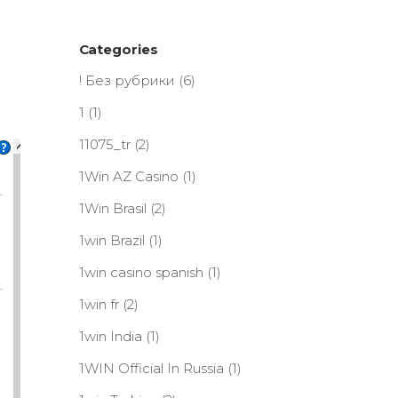
Categories
! Без рубрики
(6)
1
(1)
11075_tr
(2)
1Win AZ Casino
(1)
1Win Brasil
(2)
1win Brazil
(1)
1win casino spanish
(1)
1win fr
(2)
1win India
(1)
1WIN Official In Russia
(1)