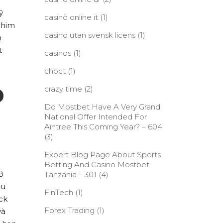
ỹ
casinò online it
(1)
phim
casino utan svensk licens
(1)
m
t
casinos
(1)
choct
(1)
p
crazy time
(2)
Do Mostbet Have A Very Grand
National Offer Intended For
Aintree This Coming Year? – 604
(3)
Expert Blog Page About Sports
Betting And Casino Mostbet
ở
Tanzania – 301
(4)
ều
FinTech
(1)
ck
Forex Trading
(1)
và