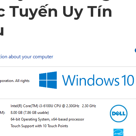
c Tuyến Uy Tín
u