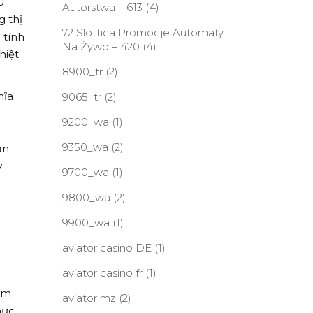
u
Autorstwa – 613
(4)
 thị
72 Slottica Promocje Automaty
 tính
Na Żywo – 420
(4)
hiệt
8900_tr
(2)
hĩa
9065_tr
(2)
9200_wa
(1)
9350_wa
(2)
ản
y
9700_wa
(1)
9800_wa
(2)
9900_wa
(1)
aviator casino DE
(1)
aviator casino fr
(1)
him
aviator mz
(2)
hực