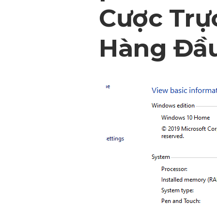
Cược Trự
Hàng Đầ