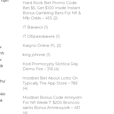
i hạn
Hard Rock Bet Promo Code:
Bet $5, Get $100 Inside Instant
Bonus Gambling Bets For Nfl &
Mlb Odds – 455
(2)
IT Вакансії
(1)
IT Образование
(1)
Kasyno Online PL
(2)
w
ành
king johnnie
(1)
w
Kod Promocyjny Slottica Graj
ới
Demo Fire – 316
(4)
‎mostbet Bet About Lotto On
như
Typically The App Store – 783
(4)
ào
Mostbet Bonus Code Amnyxlm
ia
For Nfl Week 7: $200 Broncos-
saints Bonus Amnewyork – 431
(4)