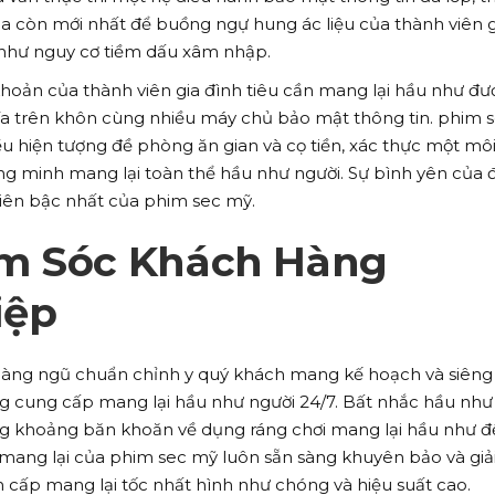
a còn mới nhất để buồng ngự hung ác liệu của thành viên g
u như nguy cơ tiềm dấu xâm nhập.
khoản của thành viên gia đình tiêu cần mang lại hầu như đư
ía trên khôn cùng nhiều máy chủ bảo mật thông tin. phim 
 hiện tượng đề phòng ăn gian và cọ tiền, xác thực một mô
ng minh mang lại toàn thể hầu như người. Sự bình yên của 
tiên bậc nhất của phim sec mỹ.
m Sóc Khách Hàng
iệp
hàng ngũ chuẩn chỉnh y quý khách mang kế hoạch và siêng
sàng cung cấp mang lại hầu như người 24/7. Bất nhắc hầu như
ong khoảng băn khoăn về dụng ráng chơi mang lại hầu như đ
ang lại của phim sec mỹ luôn sẵn sàng khuyên bảo và giả
m cấp mang lại tốc nhất hình như chóng và hiệu suất cao.