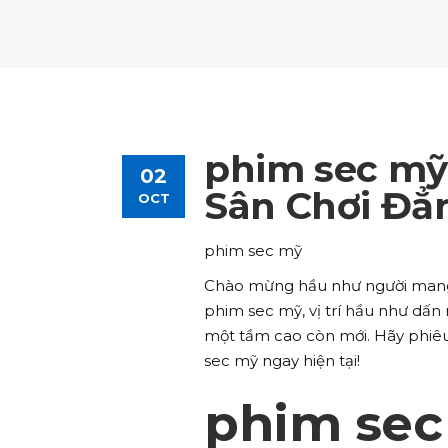
Tours List
Bl
Destinations Masonry
Ca
Advanced Link Section
Go
Team List
Se
Tours Filters
Bu
Destinations Grid
Co
Banner
Im
Destinations Masonry
Ca
Advanced Link Section
Go
Team List
Se
Destinations Grid
Co
Banner
Im
phim sec mỹ
02
Advanced Link Section
Go
Team List
Se
Sân Chơi Đẳ
OCT
Banner
Im
phim sec mỹ
Team List
Se
Chào mừng hầu như người mang lại
phim sec mỹ, vị trí hầu như dấn 
một tầm cao còn mới. Hãy phiê
sec mỹ ngay hiện tại!
phim sec