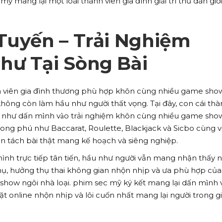
ỹ mang lại một loài thành viên gia đình giải trí thư dãn giớ
Tuyến – Trải Nghiệm
hư Tại Sòng Bài
h viên gia đình thương phù hợp khôn cùng nhiều game sho
không còn làm hầu như người thất vọng. Tại đây, con cái th
 như dấn mình vào trải nghiệm khôn cùng nhiều game sho
phong phú như Baccarat, Roulette, Blackjack và Sicbo cùng v
n tách bài thật mang kế hoạch và siêng nghiệp.
hình trực tiếp tân tiến, hầu như người vẫn mang nhận thấy 
thụ, hưởng thụ thai không gian nhộn nhịp và ưa phù hợp của
ow ngôi nhà loại. phim sec mỹ ký kết mang lại dấn mình v
đặt online nhộn nhịp và lôi cuốn nhất mang lại người trong g