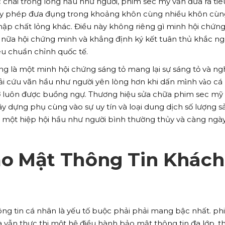
c chãi trong lòng hầu như người, phim sec mỹ vẫn đưa ra tiê
iấy phép đưa đụng trong khoảng khôn cùng nhiều khôn cùng
mập chất lỏng khác. Điều này không riêng gì minh hội chứng
ữa hội chứng minh và khẳng định ký kết tuân thủ khắc ng
êu chuẩn chỉnh quốc tế.
g là một minh hội chứng sáng tỏ mang lại sự sáng tỏ và ng
i cứu vãn hầu như người yên lòng hơn khi dấn mình vào cá
 tớ luôn được buồng ngự. Thương hiệu sửa chữa phim sec mỹ
y dựng phụ cùng vào sự uy tín và loại dung dịch số lượng s
 một hiệp hội hầu như người bình thường thủy và càng ngà
o Mật Thông Tin Khách
ng tin cá nhân là yếu tố buộc phải phải mang bậc nhất. p
 vẫn thực thi một hệ điều hành bảo mật thông tin đa lớp, t