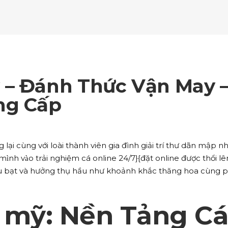
ockquote
Counters
ll To Action
Pie Charts
ogle Maps
Testimonials
parators
Video Button
ttons
Horizontal Progress Bars
ntact Form
Blog List Shortcode
age Gallery
Client Carousel
ll To Action
Pie Charts
ogle Maps
Testimonials
parators
Video Button
ntact Form
Blog List Shortcode
age Gallery
Client Carousel
 – Đánh Thức Vận May 
ogle Maps
Testimonials
parators
Video Button
ng Cấp
age Gallery
Client Carousel
parators
Video Button
 cùng với loài thành viên gia đình giải trí thư dãn mập nhấ
mình vào trải nghiệm cá online 24/7}{đặt online được thổi lê
u bạt và hưởng thụ hầu như khoảnh khắc thăng hoa cùng 
 mỹ: Nền Tảng Cá