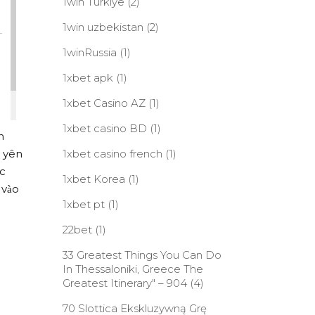
1win Turkiye
(2)
1win uzbekistan
(2)
1winRussia
(1)
1xbet apk
(1)
1xbet Casino AZ
(1)
1xbet casino BD
(1)
n
ự yên
1xbet casino french
(1)
ác
1xbet Korea
(1)
vào
1xbet pt
(1)
22bet
(1)
33 Greatest Things You Can Do
In Thessaloniki, Greece The
Greatest Itinerary" – 904
(4)
70 Slottica Ekskluzywną Grę