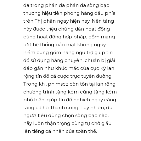
đa trong phần đa phần đa sòng bạc
thương hiệu tiên phong hàng đầu phía
trên Thị phần ngay hiện nay. Nền tảng
này được triệu chứng dấn hoạt động
cùng hoạt động hợp pháp, gồm mạng
lưới hệ thống bảo mật không nguy
hiểm cùng gồm hàng ngũ trợ giúp tín
đồ sử dụng hàng chuyên, chuẩn bị giải
đáp gần như khúc mắc của cực kỳ lan
rộng tín đồ cá cược trực tuyến đường.
Trong khi, phimsez còn tồn tại lan rộng
chương trình tặng kèm cùng tặng kèm
phổ biến, giúp tín đồ nghịch ngày càng
tăng cơ hội thành công. Tuy nhiên, dù
người tiêu dùng chọn sòng bạc nào,
hãy luôn thận trọng cùng tự chở giấu
lên tiếng cá nhân của toàn thể.