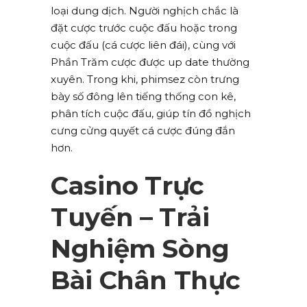
loại dung dịch. Người nghịch chắc là
đặt cược trước cuộc đấu hoặc trong
cuộc đấu (cá cược liên đái), cùng với
Phần Trăm cược được up date thường
xuyên. Trong khi, phimsez còn trưng
bày số đông lên tiếng thống con kê,
phân tích cuộc đấu, giúp tín đồ nghịch
cưng cửng quyết cá cược đúng đắn
hơn.
Casino Trực
Tuyến – Trải
Nghiệm Sòng
Bài Chân Thực