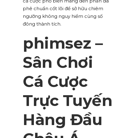
cá cược phổ biến mang đến phần đa
phê chuẩn cốt lõi để sở hữu chiêm
ngưỡng không nguy hiểm cùng số
đông thành tích.
phimsez –
Sân Chơi
Cá Cược
Trực Tuyến
Hàng Đầu