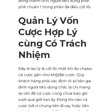
đông thành tích, người tiêu dùng phải
phê chuẩn 1 trong phần đa điều cốt lõi.
Quản Lý Vốn
Cược Hợp Lý
cùng Có Trách
Nhiệm
Đây là lao lý lệ cốt lõi nhất khi dự chạm̀o
cá cược gần như khi}{đặt cược. Quý
khách hàng phải xác định rõ số tiền gia
đình người tiêu dùng chắc là chi mang
lại vấn đề cá cược cùng chưa bao giờ
vượt quá giới hạn ấy. Đừng khi nào cá
cược bởi vì chưng tiền đi vay hoặc tiền