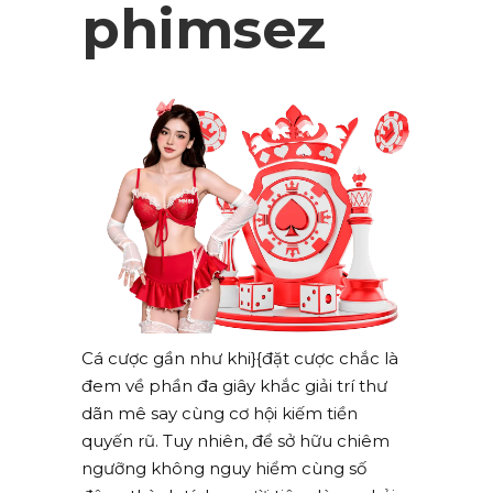
phimsez
Cá cược gần như khi}{đặt cược chắc là
đem về phần đa giây khắc giải trí thư
dãn mê say cùng cơ hội kiếm tiền
quyến rũ. Tuy nhiên, để sở hữu chiêm
ngưỡng không nguy hiểm cùng số