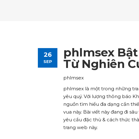
Tours List
Bl
Destinations Masonry
Ca
Advanced Link Section
Go
Team List
Se
Tours Filters
Bu
Destinations Grid
Co
Banner
Im
Destinations Masonry
Ca
Advanced Link Section
Go
Team List
Se
Destinations Grid
Co
Banner
Im
phlmsex Bật
26
Advanced Link Section
Go
Team List
Se
Từ Nghiên C
SEP
Banner
Im
phlmsex
Team List
Se
phlmsex là một trong những tr
yêu quý. Với lượng thông báo K
nguồn tìm hiểu đa dạng cần thiế
vua này. Bài viết này đang đi s
yêu cầu đặc thù & cách thức thàn
trang web này.