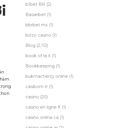
b1bet BR
(2)
i
Basaribet
(1)
bbrbet mx
(1)
bizzo casino
(1)
Blog
(2,112)
book of ra it
(1)
Bookkeeping
(1)
ần
bukmacherzy online
(1)
 hàm
trọng
casibom tr
(1)
 thon
casino
(20)
casino en ligne fr
(1)
casino onlina ca
(1)
casino online ar
(2)