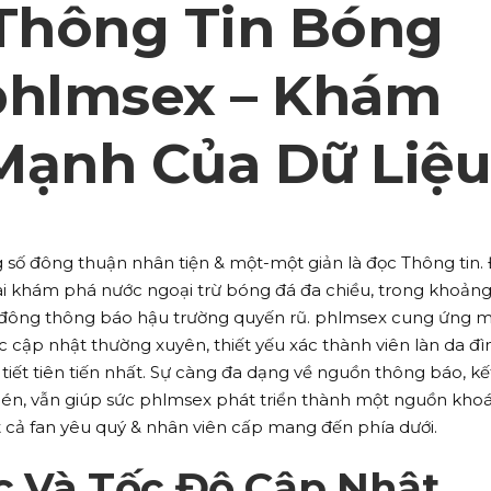
 Thông Tin Bóng
phlmsex – Khám
Mạnh Của Dữ Liệu
số đông thuận nhân tiện & một-một giản là đọc Thông tin. 
ài khám phá nước ngoại trừ bóng đá đa chiều, trong khoảng
 đông thông báo hậu trường quyến rũ. phlmsex cung ứng 
 cập nhật thường xuyên, thiết yếu xác thành viên làn da đì
tiết tiên tiến nhất. Sự càng đa dạng về nguồn thông báo, kế
 bén, vẫn giúp sức phlmsex phát triển thành một nguồn kho
 cả fan yêu quý & nhân viên cấp mang đến phía dưới.
c Và Tốc Độ Cập Nhật