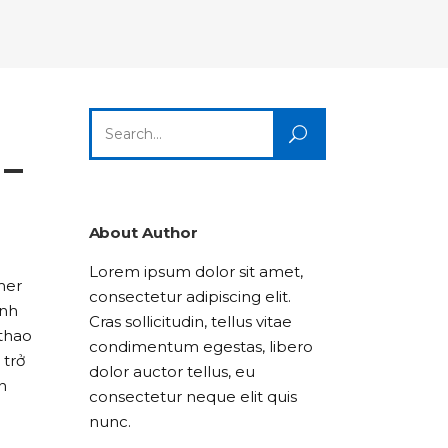
Columns
Dropcaps
Icon With Text
Title & Subtitle
Custom Font
Highlights
Lists
Dropcaps
Icon With Text
Title & Subtitle
Search
Highlights
Lists
for:
 –
Icon With Text
Title & Subtitle
Lists
About Author
Lorem ipsum dolor sit amet,
Title & Subtitle
mer
consectetur adipiscing elit.
ành
Cras sollicitudin, tellus vitae
 thao
condimentum egestas, libero
 trở
dolor auctor tellus, eu
n
consectetur neque elit quis
nunc.