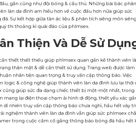
đấu, gần cũng như đội bóng & cầu thủ. Những bài bác phân
iên làn da đình am hiểu hơn về cuộc đấu hơn nữa giúp sức
 đá. Sự kết hợp giữa tàn ác liệu & phân tích siêng môn siên
 thi thoảng kì quái đáo của phlmsex.
hân Thiện Và Dễ Sử Dụn
ần thiết thiết thiếu giúp phlmsex quan gần kề thành viên l
trạng thân mật & dễ cần thiết sử dụng. Trang web được làm 
 thuận nhân tiện quan trọng & truy vấn cập thông báo. Việc
 logic & công nghệ giúp thành viên làn da đình lưu lại thời
 cũng giúp sức đa dạng chiếc thiết bị một-một nhất, trong
 mang lại điện thoại chạm ải hình di động, thiết yếu xác gầ
 dĩ nhiên truy vấn cập thông báo chưa nghỉ, hầu hết vày trí
trải nghiệm thành viên làn da đình vẫn giúp sức phlmsex chắ
amer trong cuộc cầm cố gắng thông báo bóng đá hầu hết k