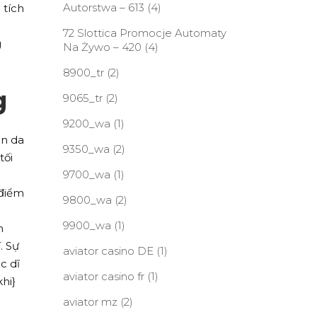
Autorstwa – 613
(4)
 tích
72 Slottica Promocje Automaty
g
Na Żywo – 420
(4)
8900_tr
(2)
g
9065_tr
(2)
9200_wa
(1)
àn da
9350_wa
(2)
tối
9700_wa
(1)
 điểm
9800_wa
(2)
9900_wa
(1)
n
. Sự
aviator casino DE
(1)
c dĩ
aviator casino fr
(1)
hi}
aviator mz
(2)