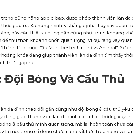
 trọng dũng hãng apple bạo, được phép thành viên làn da 
thức gấp rút & chứng minh & khẳng định. Thay vày quan t
ình, hãy cần thiết sử dụng gần cũng như trong khoảng khó
 để thu thon khoanh chốn quan trọng. Ví dụ, ráng vày quan
 “thành tích cuộc đấu Manchester United vs Arsenal”. Sự c
khoảng khóa đang giúp thành viên làn da đình tìm thấy th
h thức gấp rút.
c Đội Bóng Và Cầu Thủ
àn da đình theo dõi gần cũng như đội bóng & cầu thủ yêu 
ày đang giúp thành viên làn da đình cập nhật thường xuyên
bóng & cầu thủ mình quan trọng, mà lại hoàn toàn chưa cà
ây là một trong số đông chức năng rất hữu hiệu riêng với fa