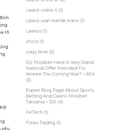
casinò online it
(1)
đình
casino utan svensk licens
(1)
rọng
casinos
(1)
a rõ
choct
(1)
hứng
crazy time
(2)
ông
Do Mostbet Have A Very Grand
National Offer Intended For
Aintree This Coming Year? – 604
(3)
Expert Blog Page About Sports
Betting And Casino Mostbet
Tanzania – 301
(4)
quý
FinTech
(1)
ng
Forex Trading
(1)
n yêu