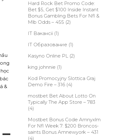
Hard Rock Bet Promo Code:
Bet $5, Get $100 Inside Instant
Bonus Gambling Bets For Nfl &
Mlb Odds – 455
(2)
IT Вакансії
(1)
IT Образование
(1)
hầu
Kasyno Online PL
(2)
rong
king johnnie
(1)
 học
Kod Promocyjny Slottica Graj
 bác
Demo Fire – 316
(4)
đá &
‎mostbet Bet About Lotto On
Typically The App Store – 783
(4)
Mostbet Bonus Code Amnyxlm
For Nfl Week 7: $200 Broncos-
 –
saints Bonus Amnewyork – 431
(4)