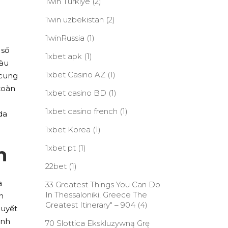
1win Turkiye
(2)
1win uzbekistan
(2)
1winRussia
(1)
 số
1xbet apk
(1)
iàu
1xbet Casino AZ
(1)
 cung
toàn
1xbet casino BD
(1)
1xbet casino french
(1)
da
1xbet Korea
(1)
n
1xbet pt
(1)
22bet
(1)
a
33 Greatest Things You Can Do
In Thessaloniki, Greece The
n
Greatest Itinerary" – 904
(4)
quyết
ạnh
70 Slottica Ekskluzywną Grę