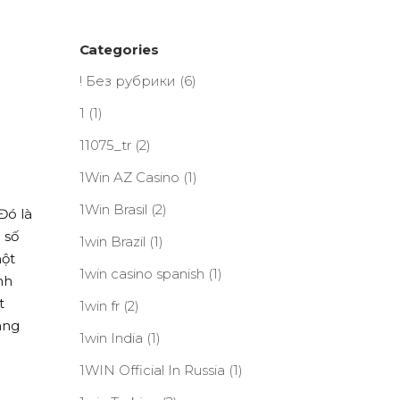
Categories
! Без рубрики
(6)
1
(1)
11075_tr
(2)
1Win AZ Casino
(1)
1Win Brasil
(2)
Đó là
 số
1win Brazil
(1)
một
1win casino spanish
(1)
nh
t
1win fr
(2)
áng
1win India
(1)
1WIN Official In Russia
(1)