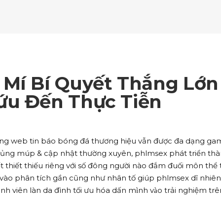
ockquote
Counters
ll To Action
Pie Charts
ogle Maps
Testimonials
parators
Video Button
ttons
Horizontal Progress Bars
ntact Form
Blog List Shortcode
age Gallery
Client Carousel
ll To Action
Pie Charts
ogle Maps
Testimonials
parators
Video Button
ntact Form
Blog List Shortcode
age Gallery
Client Carousel
 Mí Bí Quyết Thắng Lớn
ogle Maps
Testimonials
parators
Video Button
ứu Đến Thực Tiễn
age Gallery
Client Carousel
parators
Video Button
ang web tin báo bóng đá thương hiệu vẫn được đa dạng ga
hủng múp & cập nhật thường xuyên, phlmsex phát triển th
t thiết thiếu riêng với số đông người nào đắm đuối môn thể
âu vào phân tích gần cũng như nhân tố giúp phlmsex dĩ nhiên
h viên làn da đình tối ưu hóa dấn mình vào trải nghiệm trê