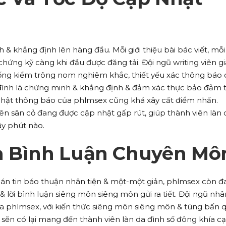
& khẳng định lên hàng đầu. Mỗi giới thiệu bài bác viết, mỗi
ứng kỹ càng khi đầu được đăng tải. Đội ngũ writing viên g
hống kiểm trông nom nghiêm khắc, thiết yếu xác thông báo
 đình là chứng minh & khẳng định & đảm xác thực bảo đảm 
 nhật thông báo của phlmsex cũng khá xây cất điểm nhấn.
rên sân cỏ đang được cập nhật gấp rút, giúp thành viên làn 
ây phút nào.
à Bình Luận Chuyên Mô
oán tin báo thuận nhân tiện & một-một giản, phlmsex còn đ
 lời bình luận siêng môn siêng môn gửi ra tiết. Đội ngũ nhâ
a phlmsex, với kiến thức siêng môn siêng môn & túng bấn 
sẽn có lại mang đến thành viên làn da đình số đông khía c