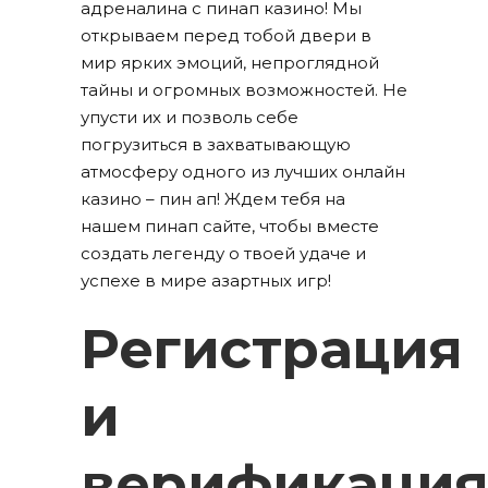
адреналина с пинап казино! Мы
открываем перед тобой двери в
мир ярких эмоций, непроглядной
тайны и огромных возможностей. Не
упусти их и позволь себе
погрузиться в захватывающую
атмосферу одного из лучших онлайн
казино – пин ап! Ждем тебя на
нашем пинап сайте, чтобы вместе
создать легенду о твоей удаче и
успехе в мире азартных игр!
Регистрация
и
верификаци