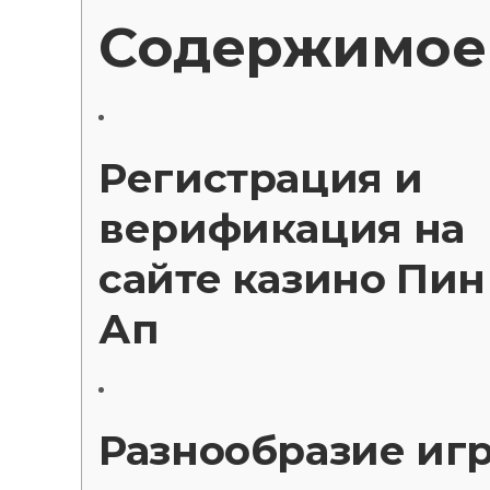
Содержимое
Регистрация и
верификация на
сайте казино Пин
Ап
Разнообразие иг