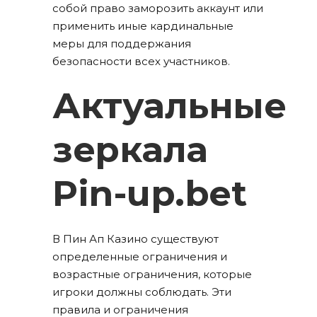
собой право заморозить аккаунт или
применить иные кардинальные
меры для поддержания
безопасности всех участников.
Актуальные
зеркала
Pin-up.bet
В Пин Ап Казино существуют
определенные ограничения и
возрастные ограничения, которые
игроки должны соблюдать. Эти
правила и ограничения