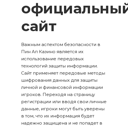
официальны
сайт
Важным аспектом безопасности в
Пин Ап Казино является их
использование передовых
технологий защиты информации.
Сайт применяет передовые методы
шифрования данных для защиты
личной и финансовой информации
игроков. Переходя на страницу
регистрации или вводя свои личные
данные, игроки могут быть уверены
в том, что их информация будет
надежно защищена и не попадет в