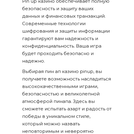
Pin up казино обеспечивает полную
безопасность и защиту ваших
данных и финансовых транзакций.
Современные технологии
шифрования и защиты информации
гарантируют вам надежность и
конфиденциальность. Ваша игра
будет проходить безопасно и
надежно.
Выбирая пин ап казино pinup, вы
получаете возможность насладиться
высококачественными играми,
безопасностью и великолепной
атмосферой пинапа. Здесь вы
сможете испытать азарт и радость от
победы в уникальном стиле,
который можно назвать
неповторимым и невероятно