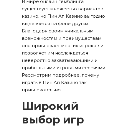
В мире онлайн гемблинга
существует множество вариантов
казино, но Пин Ап Казино выгодно
выделяется на фоне других.
Благодаря своим уникальным
возможностям и преимуществам,
оно привлекает многих игроков и
позволяет им наслаждаться
невероятно захватывающими и
прибыльными игровыми сессиями.
Рассмотрим подробнее, почему
играть в Пин Ап Казино так
привлекательно.
Широкий
выбор игр