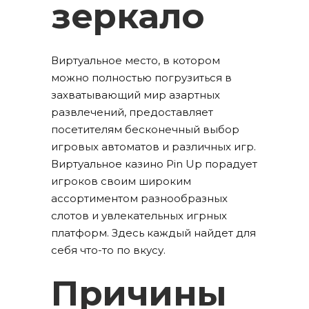
зеркало
Виртуальное место, в котором
можно полностью погрузиться в
захватывающий мир азартных
развлечений, предоставляет
посетителям бесконечный выбор
игровых автоматов и различных игр.
Виртуальное казино Pin Up порадует
игроков своим широким
ассортиментом разнообразных
слотов и увлекательных игрных
платформ. Здесь каждый найдет для
себя что-то по вкусу.
Причины