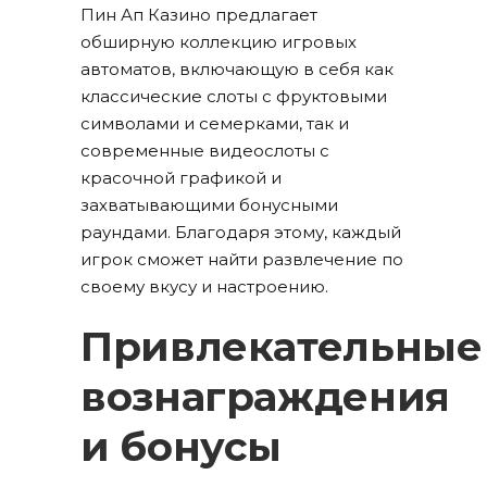
Пин Ап Казино предлагает
обширную коллекцию игровых
автоматов, включающую в себя как
классические слоты с фруктовыми
символами и семерками, так и
современные видеослоты с
красочной графикой и
захватывающими бонусными
раундами. Благодаря этому, каждый
игрок сможет найти развлечение по
своему вкусу и настроению.
Привлекательные
вознаграждения
и бонусы