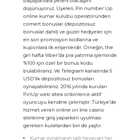
başlayanlara yeterli olacağını
düşünüyoruz. Üyeleri, Pin number Up
online kumar kulübü operatöründen
cömert bonuslar (depozitosuz
bonuslar dahil) ve güzel hediyeler için
en son promosyon kodlarına ve
kuponlara ilk erişenlerdir. Örneğin, the
girl hafta Viber’da pra yatırma işleminde
%100 için özel bir bonus kodu
bulabilirsiniz. Ve Telegram kanalında 5
USD’lik depozitosuz bonusları
oynayabilirsiniz. 2016 yılında kurulan
PınUp web sitesi onbinlerce aktif
oyuncuyu kendine çekmiştir. Türkiye’de
hizmet veren online on line casino
sitelerine giriş yaparken uyulması
gereken kurallardan biri de yaştır.
Kumar oynamanın tatlı heyecanı her