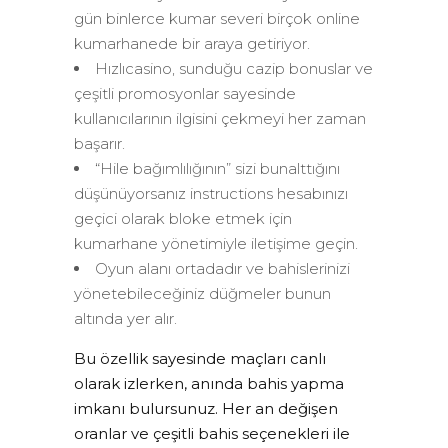
gün binlerce kumar severi birçok online
kumarhanede bir araya getiriyor.
Hızlıcasino, sunduğu cazip bonuslar ve
çeşitli promosyonlar sayesinde
kullanıcılarının ilgisini çekmeyi her zaman
başarır.
“Hile bağımlılığının” sizi bunalttığını
düşünüyorsanız instructions hesabınızı
geçici olarak bloke etmek için
kumarhane yönetimiyle iletişime geçin.
Oyun alanı ortadadır ve bahislerinizi
yönetebileceğiniz düğmeler bunun
altında yer alır.
Bu özellik sayesinde maçları canlı
olarak izlerken, anında bahis yapma
imkanı bulursunuz. Her an değişen
oranlar ve çeşitli bahis seçenekleri ile