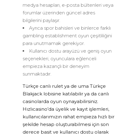
medya hesapları, e-posta bültenleri veya
forumlar üzerinden güncel adres
bilgilerini paylaşır.
Ayrıca spor bahisleri ve binlerce farklı
gambling establishment oyun çeşitliliğini
para unutmamak gerekiyor.
Kullanıcı dostu arayüzü ve geniş oyun
seçenekleri, oyunculara eğlenceli
empieza kazançlı bir deneyim
sunmaktadır.
Türkçe canlı rulet ya de uma Türkçe
Blakjack lobisine katılabilir ya da canlı
casinolarda oyun oynayabilirsiniz.
Hızlıcasino’da üyelik ve kayıt işlemleri,
kullanıcılarımızın rahat empieza hızlı bir
şekilde hesap oluşturabilmesi için son
derece basit ve kullanıcı dostu olarak