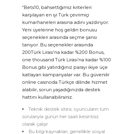
“Bets10, bahsettiğimiz kriterleri
karşılayan en iyi Türk çevrimiçi
kumarhaneleri arasına adını yazdırıyor.
Yeni üyelerine hoş geldin bonusu
seçenekleri arasında seçme şansı
tanıyor. Bu seçenekler arasında
200Türk Lirası’na kadar %200 Bonus,
one thousand Türk Lirası’na kadar %100
Bonus gibi yatırdığınız parayı ikiye üçe
katlayan kampanyalar var. Bu güvenilir
online casinoda Türkçe dilinde hizmet
alabilir, sorun yaşadığınızda destek
hattını kullanabilirsiniz.
Teknik destek sitesi, oyuncuların tüm
sorularıyla günün her saati kesintisiz
olarak çalışır.
Bu bilgi kaynakları, genellikle sosyal