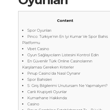
Content
Spor Oyunları
Pinco: Türkiye’nin En Iyi Kumar Ve Spor Bahis
Platformu
Vbet Casino
Oyun Sağlayıcıların Listesini Kontrol Edin
En Güvenilir Türk Online Casinolarının
Karşılaması Gereken Kriterler
Pınup Casino’da Nasıl Oynanır
Spor Bahisleri
S: Giriş Bilgilerimi Unutursam Ne Yapmalıyım?
Canlı Krupiyeli Oyunlar
Kumarhane Hakkında:
Casino