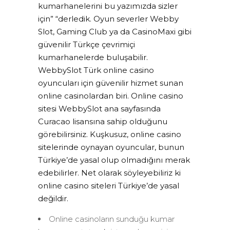
kumarhanelerini bu yazımızda sizler
için” “derledik. Oyun severler Webby
Slot, Gaming Club ya da CasinoMaxi gibi
güvenilir Türkçe çevrimiçi
kumarhanelerde buluşabilir.
WebbySlot Türk online casino
oyuncuları için güvenilir hizmet sunan
online casinolardan biri. Online casino
sitesi WebbySlot ana sayfasında
Curacao lisansına sahip olduğunu
görebilirsiniz. Kuşkusuz, online casino
sitelerinde oynayan oyuncular, bunun
Türkiye’de yasal olup olmadığını merak
edebilirler. Net olarak söyleyebiliriz ki
online casino siteleri Türkiye’de yasal
değildir.
Online casinoların sunduğu kumar