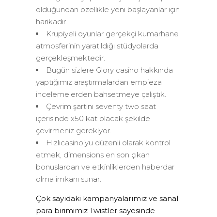
olduğundan özellikle yeni başlayanlar için
harikadır.
Krupiyeli oyunlar gerçekçi kumarhane
atmosferinin yaratıldığı stüdyolarda
gerçekleşmektedir.
Bugün sizlere Glory casino hakkında
yaptığımız araştırmalardan empieza
incelemelerden bahsetmeye çalıştık.
Çevrim şartını seventy two saat
içerisinde x50 kat olacak şekilde
çevirmeniz gerekiyor.
Hızlıcasino’yu düzenli olarak kontrol
etmek, dimensions en son çıkan
bonuslardan ve etkinliklerden haberdar
olma imkanı sunar.
Çok sayıdaki kampanyalarımız ve sanal
para birimimiz Twistler sayesinde