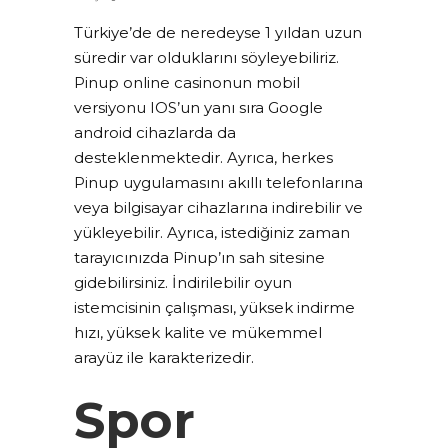
Türkiye’de de neredeyse 1 yıldan uzun
süredir var olduklarını söyleyebiliriz.
Pinup online casinonun mobil
versiyonu IOS’un yanı sıra Google
android cihazlarda da
desteklenmektedir. Ayrıca, herkes
Pinup uygulamasını akıllı telefonlarına
veya bilgisayar cihazlarına indirebilir ve
yükleyebilir. Ayrıca, istediğiniz zaman
tarayıcınızda Pinup’ın sah sitesine
gidebilirsiniz. İndirilebilir oyun
istemcisinin çalışması, yüksek indirme
hızı, yüksek kalite ve mükemmel
arayüz ile karakterizedir.
Spor