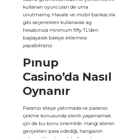
kullanan oyuncuları de uma
unutmamış. Havale ve mobil bankacılık
gibi seçenekleri kullanarak ag
hesabınıza minimum fifty TL’den
başlayarak bakiye eklemesi
yapabilirsiniz.
Pınup
Casino’da Nasıl
Oynanır
Paranızı siteye yatırmada ve paranızı
çekme konusunda sıkıntı yaşamamak
için de bu konu önemlidir. Hangi sitenin
gerçekten para ödediği, hangisinin