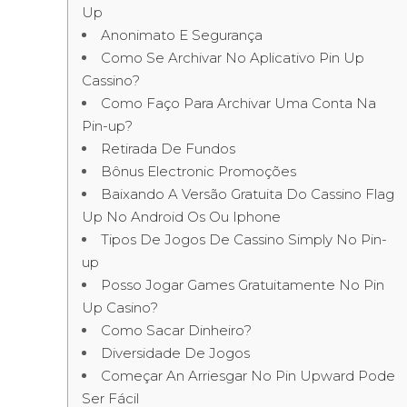
Up
Anonimato E Segurança
Como Se Archivar No Aplicativo Pin Up
Cassino?
Como Faço Para Archivar Uma Conta Na
Pin-up?
Retirada De Fundos
Bônus Electronic Promoções
Baixando A Versão Gratuita Do Cassino Flag
Up No Android Os Ou Iphone
Tipos De Jogos De Cassino Simply No Pin-
up
Posso Jogar Games Gratuitamente No Pin
Up Casino?
Como Sacar Dinheiro?
Diversidade De Jogos
Começar An Arriesgar No Pin Upward Pode
Ser Fácil