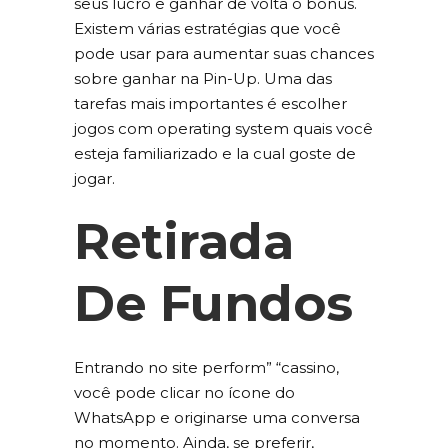
seus lucro e ganhar de volta o bônus.
Existem várias estratégias que você
pode usar para aumentar suas chances
sobre ganhar na Pin-Up. Uma das
tarefas mais importantes é escolher
jogos com operating system quais você
esteja familiarizado e la cual goste de
jogar.
Retirada
De Fundos
Entrando no site perform” “cassino,
você pode clicar no ícone do
WhatsApp e originarse uma conversa
no momento. Ainda, se preferir,