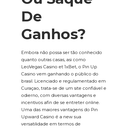
De
Ganhos?
Embora não possa ser tão conhecido
quanto outras casas, asi como
LeoVegas Casino et 1xBet, o Pin Up
Casino vem ganhando o público do
brasil. Licenciado e regulamentado em
Curaçao, trata-se de um site confiável e
odierno, com diversas vantagens e
incentivos afin de se entreter online.
Uma das maiores vantagens do Pin
Upward Casino é a new sua
versatilidade em termos de