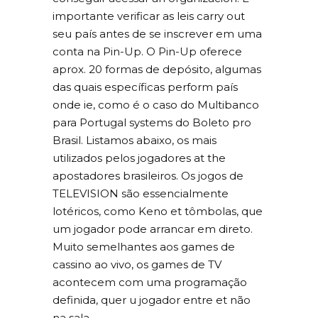
importante verificar as leis carry out
seu país antes de se inscrever em uma
conta na Pin-Up. O Pin-Up oferece
aprox. 20 formas de depósito, algumas
das quais específicas perform país
onde ie, como é o caso do Multibanco
para Portugal systems do Boleto pro
Brasil. Listamos abaixo, os mais
utilizados pelos jogadores at the
apostadores brasileiros. Os jogos de
TELEVISION são essencialmente
lotéricos, como Keno et tômbolas, que
um jogador pode arrancar em direto.
Muito semelhantes aos games de
cassino ao vivo, os games de TV
acontecem com uma programação
definida, quer u jogador entre et não
na sala.