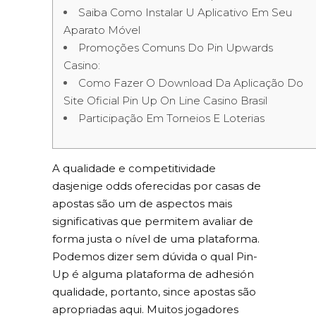
Saiba Como Instalar U Aplicativo Em Seu
Aparato Móvel
Promoções Comuns Do Pin Upwards
Casino:
Como Fazer O Download Da Aplicação Do
Site Oficial Pin Up On Line Casino Brasil
Participação Em Torneios E Loterias
A qualidade e competitividade
dasjenige odds oferecidas por casas de
apostas são um de aspectos mais
significativas que permitem avaliar de
forma justa o nível de uma plataforma.
Podemos dizer sem dúvida o qual Pin-
Up é alguma plataforma de adhesión
qualidade, portanto, since apostas são
apropriadas aqui. Muitos jogadores