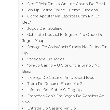
Site Oficial Pin Up On Line Casino Do Brasil
Pin Up Casino Online – Como Funciona
Como Apostar Na Esportes Com Pin Up
Bet?
Jogos De Tabuleiro
Gabinete Pessoal E Registro No Clube De
Jogos Pinup
Serviço De Assistência Simply No Casino Pin
Up
Variedade De Jogos
“pin-up Casino – U Site Oficial Simply No
Brasil
Licença Do Cassino Pin Upward Brasil
Trem Do Recurso Financeiro 2
Informações Sobre O Flag Up
Emoções Reais Em Seção De Retailers Ao
Vivo
Entrada Do Cassino Pin Up