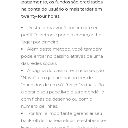
pagamento, os fundos são creditados
na conta do usuário o mais tardar em
twenty-four horas.
Desta forma, você confirmará seu
perfil” “electronic poderá começar the
jogar por dinheiro.
Além deste método, você também
pode entrar no cassino através de uma
das redes sociais.
A página do casino tem uma secção
“Novo”, em que um par ou três de
“bandidos de um só” “braço” virtuais irão
alegrar o seu pace livre e surpreendê-lo
com fichas de desenho ou com o
número de linhas.
Por fim, é importante gerenciar seu
bankroll de manera eficaz e estabelecer
limites de quanto você está dedotto a