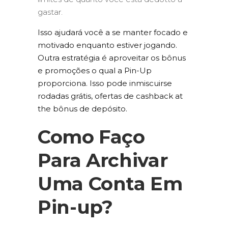
gastar.
Isso ajudará você a se manter focado e
motivado enquanto estiver jogando.
Outra estratégia é aproveitar os bônus
e promoções o qual a Pin-Up
proporciona. Isso pode inmiscuirse
rodadas grátis, ofertas de cashback at
the bônus de depósito.
Como Faço
Para Archivar
Uma Conta Em
Pin-up?