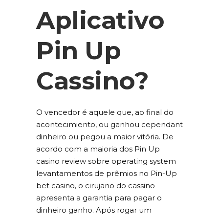
Aplicativo
Pin Up
Cassino?
O vencedor é aquele que, ao final do
acontecimiento, ou ganhou cependant
dinheiro ou pegou a maior vitória. De
acordo com a maioria dos Pin Up
casino review sobre operating system
levantamentos de prêmios no Pin-Up
bet casino, o cirujano do cassino
apresenta a garantia para pagar o
dinheiro ganho. Após rogar um