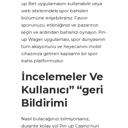
up Bet uygulamasını kullanabilir veya
web sitelerindeki spor bahisleri
bölümüne erişebilirsiniz. Favori
sporunuzu, etkinliğinizi ve pazarınızı
seçin ve ardından bahsinizi oynayın. Pin-
up Wager uygulaması, spor dünyasının
tüm aksiyonunu ve heyecanını mobil
cihazınıza getiren kapsamlı bir spor
bahis platformudur.
İncelemeler Ve
Kullanıcı” “geri
Bildirimi
Nasıl bulacağınızı bilmiyorsanız,
durante kolay yol Pin-up Casino’nun