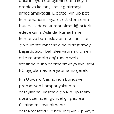
onların oyun deneyimini daha keyifli
empieza kazançlı hale getirmeyi
amaçlamaktadır. Elbette, Pin up bet
kumarhanesini ziyaret ettikten sonra
burada sadece kumar olmadığını fark
edeceksiniz. Aslında, kumarhane
kumar ve bahis işlevlerini kullanıcıları
için durante rahat şekilde birleştirmeyi
başardı. Spor bahisleri yapmak için en
este momento doğrudan web
sitesinde buna geçmeniz veya aynı şeyi
PC uygulamasında yapmanız gerekir.
Pin Upward Casino’nun bonus ve
promosyon kampanyalarının
detaylarına ulaşmak için Pin-up resmi
sitesi üzerinden güncel giriş adresi
üzerinden kayıt olmanız
gerekmektedir.” “[newline]Pin Up kayıt