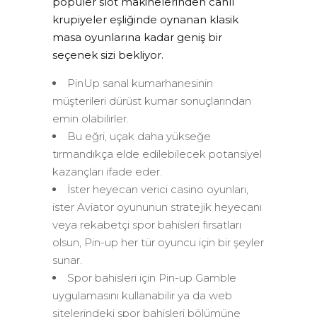
popüler slot makinelerinden canlı
krupiyeler eşliğinde oynanan klasik
masa oyunlarına kadar geniş bir
seçenek sizi bekliyor.
PinUp sanal kumarhanesinin
müşterileri dürüst kumar sonuçlarından
emin olabilirler.
Bu eğri, uçak daha yükseğe
tırmandıkça elde edilebilecek potansiyel
kazançları ifade eder.
İster heyecan verici casino oyunları,
ister Aviator oyununun stratejik heyecanı
veya rekabetçi spor bahisleri fırsatları
olsun, Pin-up her tür oyuncu için bir şeyler
sunar.
Spor bahisleri için Pin-up Gamble
uygulamasını kullanabilir ya da web
sitelerindeki spor bahisleri bölümüne