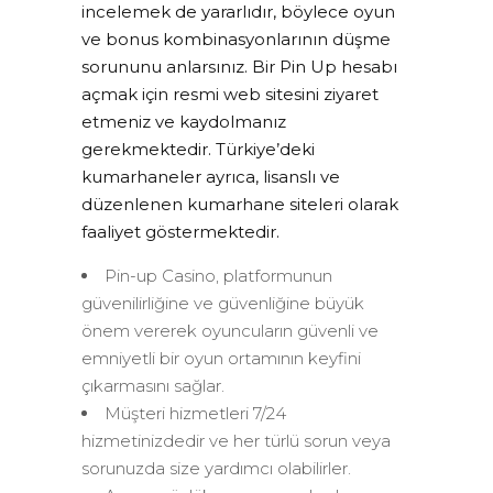
incelemek de yararlıdır, böylece oyun
ve bonus kombinasyonlarının düşme
sorununu anlarsınız. Bir Pin Up hesabı
açmak için resmi web sitesini ziyaret
etmeniz ve kaydolmanız
gerekmektedir. Türkiye’deki
kumarhaneler ayrıca, lisanslı ve
düzenlenen kumarhane siteleri olarak
faaliyet göstermektedir.
Pin-up Casino, platformunun
güvenilirliğine ve güvenliğine büyük
önem vererek oyuncuların güvenli ve
emniyetli bir oyun ortamının keyfini
çıkarmasını sağlar.
Müşteri hizmetleri 7/24
hizmetinizdedir ve her türlü sorun veya
sorunuzda size yardımcı olabilirler.