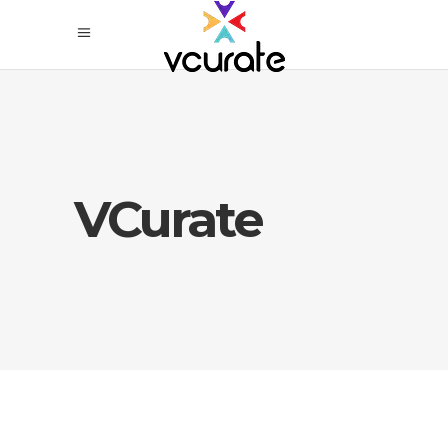
VCurate