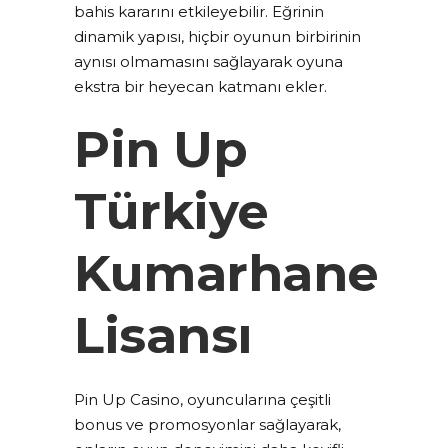
bahis kararını etkileyebilir. Eğrinin
dinamik yapısı, hiçbir oyunun birbirinin
aynısı olmamasını sağlayarak oyuna
ekstra bir heyecan katmanı ekler.
Pin Up
Türkiye
Kumarhane
Lisansı
Pin Up Casino, oyuncularına çeşitli
bonus ve promosyonlar sağlayarak,