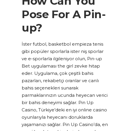
How Can You
Pose For A Pin-
up?
İster futbol, basketbol empieza tenis
gibi popüler sporlarla ister niş sporlar
ve e-sporlarla ilgileniyor olun, Pin-up
Bet uygulaması the girl zevke hitap
eder. Uygulama, çok çeşitli bahis
pazarları, rekabetçi oranlar ve canlı
bahis seçenekleri sunarak
parmaklarınızın ucunda heyecan verici
bir bahis deneyimi sağlar. Pin Up
Casino, Türkiye’deki en iyi online casino
oyunlarıyla heyecanı doruklarda
yaşamanızı sağlar. Pin Up Casino’da, en