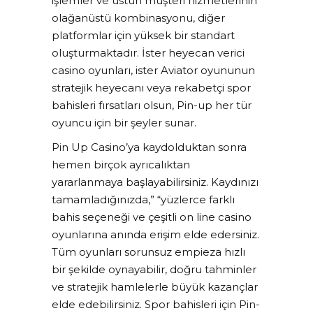
işlemler ve üstün müşteri hizmetlerinin
olağanüstü kombinasyonu, diğer
platformlar için yüksek bir standart
oluşturmaktadır. İster heyecan verici
casino oyunları, ister Aviator oyununun
stratejik heyecanı veya rekabetçi spor
bahisleri fırsatları olsun, Pin-up her tür
oyuncu için bir şeyler sunar.
Pin Up Casino’ya kaydolduktan sonra
hemen birçok ayrıcalıktan
yararlanmaya başlayabilirsiniz. Kaydınızı
tamamladığınızda,” “yüzlerce farklı
bahis seçeneği ve çeşitli on line casino
oyunlarına anında erişim elde edersiniz.
Tüm oyunları sorunsuz empieza hızlı
bir şekilde oynayabilir, doğru tahminler
ve stratejik hamlelerle büyük kazançlar
elde edebilirsiniz. Spor bahisleri için Pin-