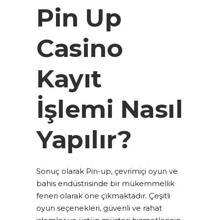
Pin Up
Casino
Kayıt
İşlemi Nasıl
Yapılır?
Sonuç olarak Pin-up, çevrimiçi oyun ve
bahis endüstrisinde bir mükemmellik
feneri olarak öne çıkmaktadır. Çeşitli
oyun seçenekleri, güvenli ve rahat