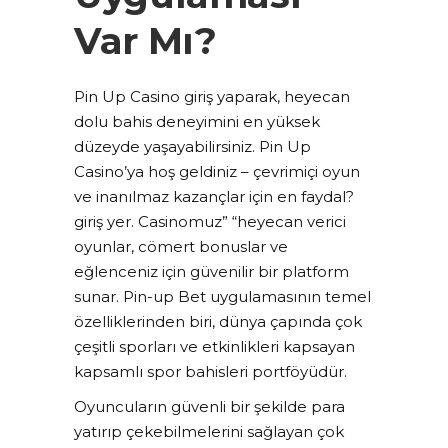
Var Mı?
Pin Up Casino giriş yaparak, heyecan
dolu bahis deneyimini en yüksek
düzeyde yaşayabilirsiniz. Pin Up
Casino’ya hoş geldiniz – çevrimiçi oyun
ve inanılmaz kazançlar için en faydal?
giriş yer. Casinomuz” “heyecan verici
oyunlar, cömert bonuslar ve
eğlenceniz için güvenilir bir platform
sunar. Pin-up Bet uygulamasının temel
özelliklerinden biri, dünya çapında çok
çeşitli sporları ve etkinlikleri kapsayan
kapsamlı spor bahisleri portföyüdür.
Oyuncuların güvenli bir şekilde para
yatırıp çekebilmelerini sağlayan çok