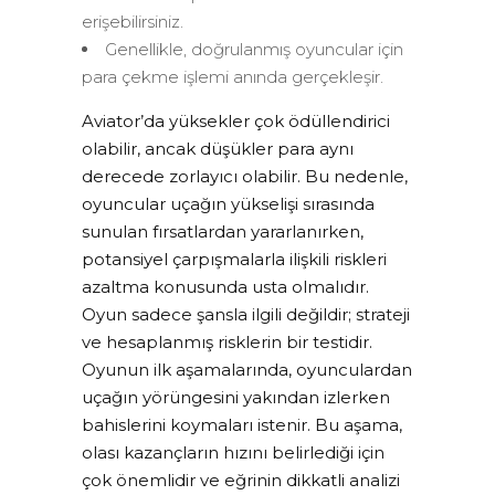
erişebilirsiniz.
Genellikle, doğrulanmış oyuncular için
para çekme işlemi anında gerçekleşir.
Aviator’da yüksekler çok ödüllendirici
olabilir, ancak düşükler para aynı
derecede zorlayıcı olabilir. Bu nedenle,
oyuncular uçağın yükselişi sırasında
sunulan fırsatlardan yararlanırken,
potansiyel çarpışmalarla ilişkili riskleri
azaltma konusunda usta olmalıdır.
Oyun sadece şansla ilgili değildir; strateji
ve hesaplanmış risklerin bir testidir.
Oyunun ilk aşamalarında, oyunculardan
uçağın yörüngesini yakından izlerken
bahislerini koymaları istenir. Bu aşama,
olası kazançların hızını belirlediği için
çok önemlidir ve eğrinin dikkatli analizi