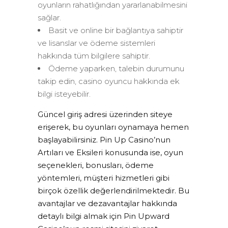
oyunların rahatlığından yararlanabilmesini
sağlar.
Basit ve online bir bağlantıya sahiptir
ve lisanslar ve ödeme sistemleri
hakkında tüm bilgilere sahiptir.
Ödeme yaparken, talebin durumunu
takip edin, casino oyuncu hakkında ek
bilgi isteyebilir.
Güncel giriş adresi üzerinden siteye
erişerek, bu oyunları oynamaya hemen
başlayabilirsiniz. Pin Up Casino’nun
Artıları ve Eksileri konusunda ise, oyun
seçenekleri, bonusları, ödeme
yöntemleri, müşteri hizmetleri gibi
birçok özellik değerlendirilmektedir. Bu
avantajlar ve dezavantajlar hakkında
detaylı bilgi almak için Pin Upward