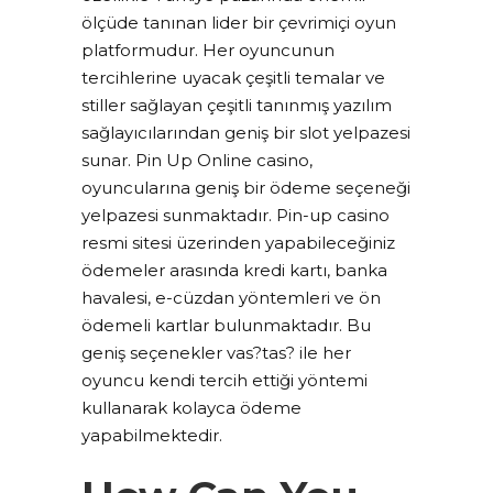
ölçüde tanınan lider bir çevrimiçi oyun
platformudur. Her oyuncunun
tercihlerine uyacak çeşitli temalar ve
stiller sağlayan çeşitli tanınmış yazılım
sağlayıcılarından geniş bir slot yelpazesi
sunar. Pin Up Online casino,
oyuncularına geniş bir ödeme seçeneği
yelpazesi sunmaktadır. Pin-up casino
resmi sitesi üzerinden yapabileceğiniz
ödemeler arasında kredi kartı, banka
havalesi, e-cüzdan yöntemleri ve ön
ödemeli kartlar bulunmaktadır. Bu
geniş seçenekler vas?tas? ile her
oyuncu kendi tercih ettiği yöntemi
kullanarak kolayca ödeme
yapabilmektedir.