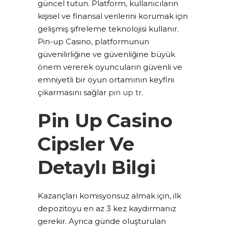
güncel tutun. Platform, kullanıcıların
kişisel ve finansal verilerini korumak için
gelişmiş şifreleme teknolojisi kullanır.
Pin-up Casino, platformunun
güvenilirliğine ve güvenliğine büyük
önem vererek oyuncuların güvenli ve
emniyetli bir oyun ortamının keyfini
çıkarmasını sağlar
pin up tr
.
Pin Up Casino
Cipsler Ve
Detaylı Bilgi
Kazançları komisyonsuz almak için, ilk
depozitoyu en az 3 kez kaydırmanız
gerekir. Ayrıca günde oluşturulan