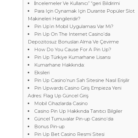
İncelemeler Ve Kullanıcı” “geri Bildirimi
Para Için Oynamak Için Durante Popüler Slot
Makineleri Hangileridir?
Pin Up’ın Mobil Uygulaması Var Mı?
Pin Up On The Internet Casino’da
Depozitosuz Bonusları Alma Ve Çevirme
How Do You Cause For A Pin Up?
Pin Up Türkiye Kumarhane Lisansı
Kumarhane Hakkında:
Eksileri
Pin Up Casino’nun Sah Sitesine Nasıl Erişilir
Pin Upwards Casino Giriş Empieza Yeni
Adres: Flag Up Güncel Giriş
Mobil Cihazlarda Casino
Casino Pin Up Hakkında Tanıtıcı Bilgiler
Güncel Turnuvalar Pin-up Casino’da
Bonus Pin-up
Pin Up Bet Casino Resmi Sitesi