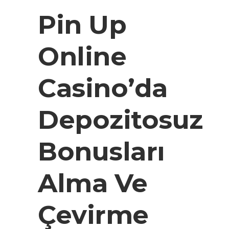
Pin Up
Online
Casino’da
Depozitosuz
Bonusları
Alma Ve
Çevirme