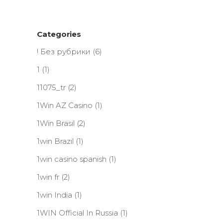
Categories
! Без рубрики
(6)
1
(1)
11075_tr
(2)
1Win AZ Casino
(1)
1Win Brasil
(2)
1win Brazil
(1)
1win casino spanish
(1)
1win fr
(2)
1win India
(1)
1WIN Official In Russia
(1)