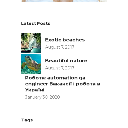
Latest Posts
Exotic beaches
August 7, 2017
Beautiful nature
August 7, 2017
Робота: automation qa
engineer Вакансії і робота в
Україні
January 30, 2020
Tags