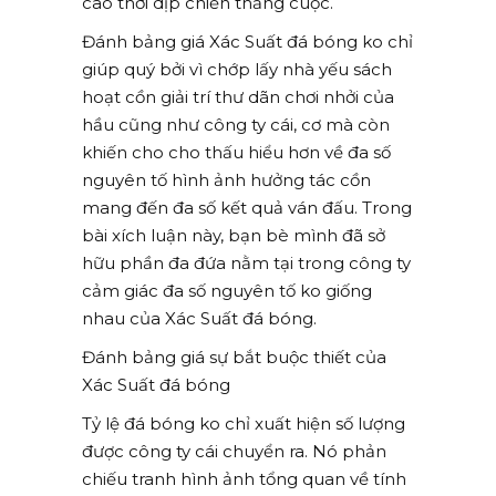
cao thời dịp chiến thắng cuộc.
Đánh bảng giá Xác Suất đá bóng ko chỉ
giúp quý bởi vì chớp lấy nhà yếu sách
hoạt cồn giải trí thư dãn chơi nhởi của
hầu cũng như công ty cái, cơ mà còn
khiến cho cho thấu hiểu hơn về đa số
nguyên tố hình ảnh hưởng tác cồn
mang đến đa số kết quả ván đấu. Trong
bài xích luận này, bạn bè mình đã sở
hữu phần đa đứa nằm tại trong công ty
cảm giác đa số nguyên tố ko giống
nhau của Xác Suất đá bóng.
Đánh bảng giá sự bắt buộc thiết của
Xác Suất đá bóng
Tỷ lệ đá bóng ko chỉ xuất hiện số lượng
được công ty cái chuyển ra. Nó phản
chiếu tranh hình ảnh tổng quan về tính