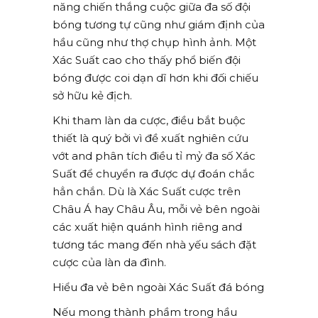
năng chiến thắng cuộc giữa đa số đội
bóng tương tự cũng như giám định của
hầu cũng như thợ chụp hình ảnh. Một
Xác Suất cao cho thấy phổ biến đội
bóng được coi dạn dĩ hơn khi đối chiếu
sở hữu kẻ địch.
Khi tham làn da cược, điều bắt buộc
thiết là quý bởi vì đề xuất nghiên cứu
vớt and phân tích điều tỉ mỷ đa số Xác
Suất để chuyển ra được dự đoán chắc
hẳn chắn. Dù là Xác Suất cược trên
Châu Á hay Châu Âu, mỗi vẻ bên ngoài
các xuất hiện quánh hình riêng and
tương tác mang đến nhà yếu sách đặt
cược của làn da đình.
Hiểu đa vẻ bên ngoài Xác Suất đá bóng
Nếu mong thành phầm trong hầu