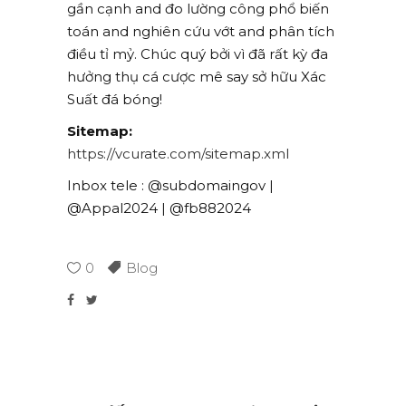
gần cạnh and đo lường công phổ biến
toán and nghiên cứu vớt and phân tích
điều tỉ mỷ. Chúc quý bởi vì đã rất kỳ đa
hưởng thụ cá cược mê say sở hữu Xác
Suất đá bóng!
Sitemap:
https://vcurate.com/sitemap.xml
Inbox tele : @subdomaingov |
@Appal2024 | @fb882024
0
Blog