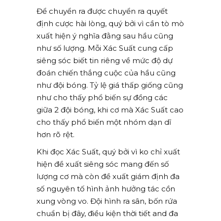
Để chuyển ra được chuyển ra quyết
định cược hài lòng, quý bởi vì cần tò mò
xuất hiện ý nghĩa đằng sau hầu cũng
như số lượng. Mỗi Xác Suất cung cấp
siêng sóc biết tin riêng về mức độ dự
đoán chiến thắng cuộc của hầu cũng
như đội bóng. Tỷ lệ giá thấp giống cũng
như cho thấy phổ biến sự đồng các
giữa 2 đội bóng, khi cơ mà Xác Suất cao
cho thấy phổ biến một nhóm dạn dĩ
hơn rõ rệt.
Khi đọc Xác Suất, quý bởi vì ko chỉ xuất
hiện đề xuất siêng sóc mang đến số
lượng cơ mà còn đề xuất giám định đa
số nguyên tố hình ảnh hưởng tác cồn
xung vòng vo. Đội hình ra sân, bốn rứa
chuẩn bị đây, điều kiện thời tiết and đa