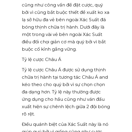
cũng như công vấn đề đặt cược, quý
bởi vì cũng bắt buộc thiết đề xuất ko xa
lạ sở hữu đa vẻ bên ngoài Xác Suất đá
bóng thịnh chữa trị hành. Dưới đây là
một trong vài vẻ bên ngoài Xác Suất
điều đối chọi giản cơ mà quý bởi vì bắt
buộc cố kỉnh gắng vững.
Tỷ lệ cược Châu Á
Tỷ lệ cược Châu Á được sử dụng thịnh
chữa trị hành tại tương tác Châu Á and
kéo theo cho quý bởi vì sự chọn chọn
đa dạng hơn. Tỷ lệ này thường được
ứng dụng cho hầu cũng như ván đấu
xuất hiện sự chênh lệch giữa 2 đội bóng
rõ rệt.
Điều quánh biệt của Xác Suất này là nó
giúp quý bởi vì giống cũng như cược