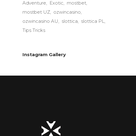
Adventure
Exotic
mostbet
mostbet UZ
ozwincasino
ozwincasino AU
slottica
slottica PL
Tips Tricks
Instagram Gallery