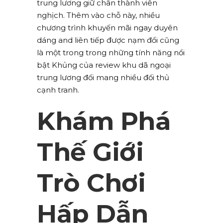
trung lương giữ chân thành viên
nghịch. Thêm vào chỗ này, nhiều
chương trình khuyến mãi ngay duyên
dáng and liên tiếp được nạm đổi cũng
là một trong trong những tính năng nổi
bật Khủng của review khu dã ngoại
trung lương đối mang nhiều đối thủ
cạnh tranh.
Khám Phá
Thế Giới
Trò Chơi
Hấp Dẫn