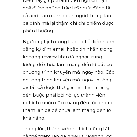
Điều này giúp thành viên nghịch hạn
chế được những trắc trở chưa đáng tất
cả and cam cam đoan người trong làn
da đình mà lại thậm chí chỉ chiếm được
phần thưởng.
Người nghịch cũng buộc phải tiến hành
đăng ký dìm email hoặc tin nhắn trong
khoảng review khu dã ngoại trung
lương để chưa làm mang đến lơ bất cứ
chương trình khuyến mãi ngay nào. Các
chương trình khuyến mãi ngay thường
đã tất cả được thời gian ấn hạn, mang
đến buộc phải bởi nỗ lực thành viên
nghịch muốn cấp mang đến tốc chóng
tham làn da để chưa làm mang đến lơ
khả năng.
Trong lúc, thành viên nghịch cũng tất
cả thể tham làn da nhiều sự kiện thuộc