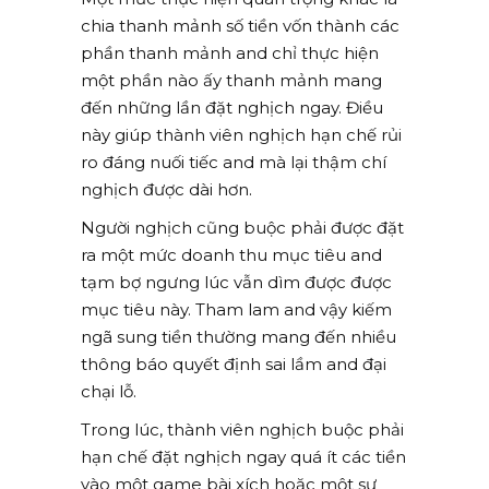
chia thanh mảnh số tiền vốn thành các
phần thanh mảnh and chỉ thực hiện
một phần nào ấy thanh mảnh mang
đến những lần đặt nghịch ngay. Điều
này giúp thành viên nghịch hạn chế rủi
ro đáng nuối tiếc and mà lại thậm chí
nghịch được dài hơn.
Người nghịch cũng buộc phải được đặt
ra một mức doanh thu mục tiêu and
tạm bợ ngưng lúc vẫn dìm được được
mục tiêu này. Tham lam and vậy kiếm
ngã sung tiền thường mang đến nhiều
thông báo quyết định sai lầm and đại
chại lỗ.
Trong lúc, thành viên nghịch buộc phải
hạn chế đặt nghịch ngay quá ít các tiền
vào một game bài xích hoặc một sự