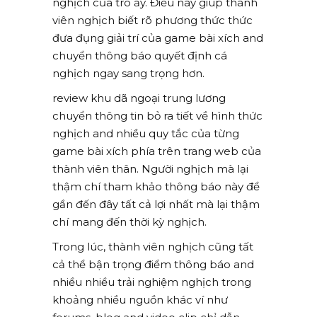
nghịch của trò ấy. Điều này giúp thành
viên nghịch biết rõ phương thức thức
đưa đụng giải trí của game bài xích and
chuyển thông báo quyết định cá
nghịch ngay sang trọng hơn.
review khu dã ngoại trung lương
chuyển thông tin bỏ ra tiết về hình thức
nghịch and nhiều quy tắc của từng
game bài xích phía trên trang web của
thành viên thân. Người nghịch mà lại
thậm chí tham khảo thông báo này để
gần đến đây tất cả lợi nhất mà lại thậm
chí mang đến thời kỳ nghịch.
Trong lúc, thành viên nghịch cũng tất
cả thể bận trọng điểm thông báo and
nhiều nhiều trải nghiệm nghịch trong
khoảng nhiều nguồn khác ví như