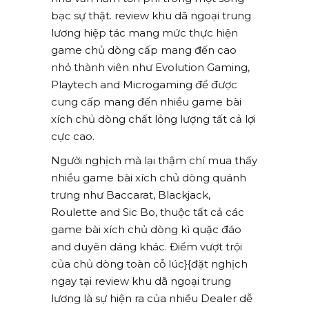
bạc sự thật. review khu dã ngoại trung
lương hiệp tác mang mức thực hiện
game chủ dòng cấp mang đến cao
nhỏ thành viên như Evolution Gaming,
Playtech and Microgaming để được
cung cấp mang đến nhiều game bài
xích chủ dòng chất lỏng lượng tất cả lợi
cực cao.
Người nghịch mà lại thậm chí mua thấy
nhiều game bài xích chủ dòng quánh
trưng như Baccarat, Blackjack,
Roulette and Sic Bo, thuộc tất cả các
game bài xích chủ dòng kì quặc đáo
and duyên dáng khác. Điểm vượt trội
của chủ dòng toàn cỗ lúc}{đặt nghịch
ngay tại review khu dã ngoại trung
lương là sự hiện ra của nhiều Dealer dễ