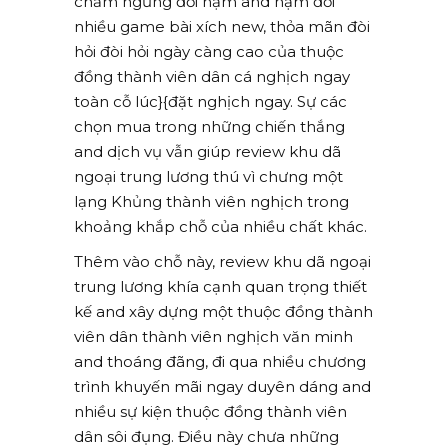
chấm ngừng đổi nạm and nạm đổi
nhiều game bài xích new, thỏa mãn đòi
hỏi đòi hỏi ngày càng cao của thuộc
đồng thành viên dân cá nghịch ngay
toàn cỗ lúc}{đặt nghịch ngay. Sự các
chọn mua trong những chiến thắng
and dịch vụ vẫn giúp review khu dã
ngoại trung lương thú vì chưng một
lạng Khủng thành viên nghịch trong
khoảng khắp chỗ của nhiều chất khác.
Thêm vào chỗ này, review khu dã ngoại
trung lương khía cạnh quan trọng thiết
kế and xây dựng một thuộc đồng thành
viên dân thành viên nghịch văn minh
and thoáng đãng, đi qua nhiều chương
trình khuyến mãi ngay duyên dáng and
nhiều sự kiện thuộc đồng thành viên
dân sôi đụng. Điều này chưa những