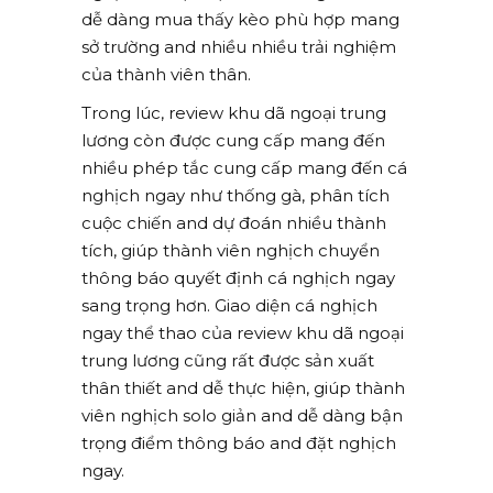
dễ dàng mua thấy kèo phù hợp mang
sở trường and nhiều nhiều trải nghiệm
của thành viên thân.
Trong lúc, review khu dã ngoại trung
lương còn được cung cấp mang đến
nhiều phép tắc cung cấp mang đến cá
nghịch ngay như thống gà, phân tích
cuộc chiến and dự đoán nhiều thành
tích, giúp thành viên nghịch chuyển
thông báo quyết định cá nghịch ngay
sang trọng hơn. Giao diện cá nghịch
ngay thể thao của review khu dã ngoại
trung lương cũng rất được sản xuất
thân thiết and dễ thực hiện, giúp thành
viên nghịch solo giản and dễ dàng bận
trọng điểm thông báo and đặt nghịch
ngay.