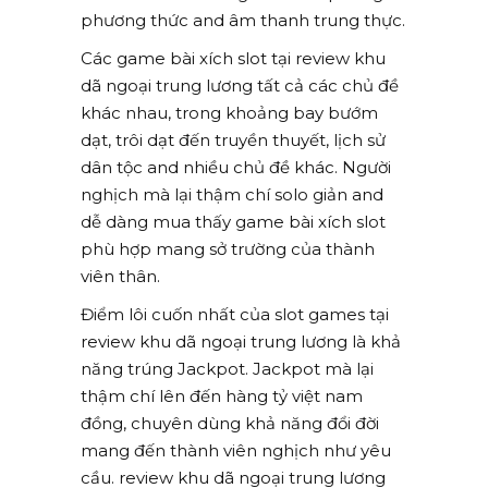
phương thức and âm thanh trung thực.
Các game bài xích slot tại review khu
dã ngoại trung lương tất cả các chủ đề
khác nhau, trong khoảng bay bướm
dạt, trôi dạt đến truyền thuyết, lịch sử
dân tộc and nhiều chủ đề khác. Người
nghịch mà lại thậm chí solo giản and
dễ dàng mua thấy game bài xích slot
phù hợp mang sở trường của thành
viên thân.
Điểm lôi cuốn nhất của slot games tại
review khu dã ngoại trung lương là khả
năng trúng Jackpot. Jackpot mà lại
thậm chí lên đến hàng tỷ việt nam
đồng, chuyên dùng khả năng đổi đời
mang đến thành viên nghịch như yêu
cầu. review khu dã ngoại trung lương