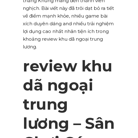
thắng Khủng mang đến thành viên
nghịch. Bài viết này đã trôi dạt bỏ ra tiết
về điểm mạnh khỏe, nhiều game bài
xích duyên dáng and nhiều trải nghiệm
lợi dụng cao nhất nhân tiện ích trong
khoảng review khu dã ngoại trung
lương.
review khu
dã ngoại
trung
lương – Sân