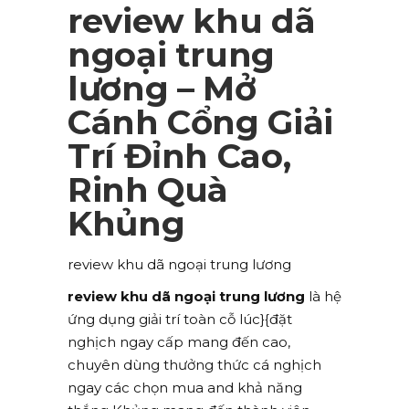
review khu dã
ngoại trung
lương – Mở
Cánh Cổng Giải
Trí Đỉnh Cao,
Rinh Quà
Khủng
review khu dã ngoại trung lương
review khu dã ngoại trung lương
là hệ
ứng dụng giải trí toàn cỗ lúc}{đặt
nghịch ngay cấp mang đến cao,
chuyên dùng thưởng thức cá nghịch
ngay các chọn mua and khả năng