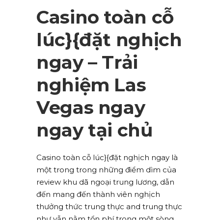
Casino toàn cỗ
lúc}{đặt nghịch
ngay – Trải
nghiệm Las
Vegas ngay
ngay tại chủ
Casino toàn cỗ lúc}{đặt nghịch ngay là
một trong trong những điểm dìm của
review khu dã ngoại trung lương, dẫn
đến mang đến thành viên nghịch
thưởng thức trung thực and trung thực
như vẫn nằm tổn phí trong một sòng