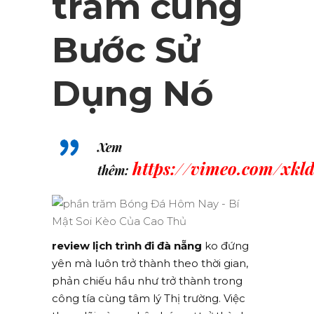
trăm cùng
Bước Sử
Dụng Nó
Xem
https://vimeo.com/xkld
thêm:
review lịch trình đi đà nẵng
ko đứng
yên mà luôn trở thành theo thời gian,
phản chiếu hầu như trở thành trong
công tía cùng tâm lý Thị trường. Việc