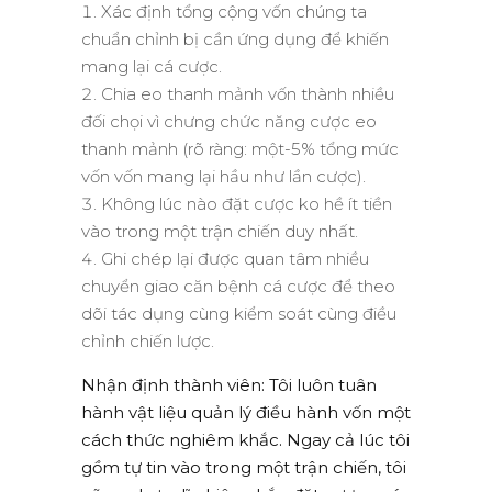
Xác định tổng cộng vốn chúng ta
chuẩn chỉnh bị cần ứng dụng để khiến
mang lại cá cược.
Chia eo thanh mảnh vốn thành nhiều
đối chọi vì chưng chức năng cược eo
thanh mảnh (rõ ràng: một-5% tổng mức
vốn vốn mang lại hầu như lần cược).
Không lúc nào đặt cược ko hề ít tiền
vào trong một trận chiến duy nhất.
Ghi chép lại được quan tâm nhiều
chuyển giao căn bệnh cá cược để theo
dõi tác dụng cùng kiểm soát cùng điều
chỉnh chiến lược.
Nhận định thành viên: Tôi luôn tuân
hành vật liệu quản lý điều hành vốn một
cách thức nghiêm khắc. Ngay cả lúc tôi
gồm tự tin vào trong một trận chiến, tôi