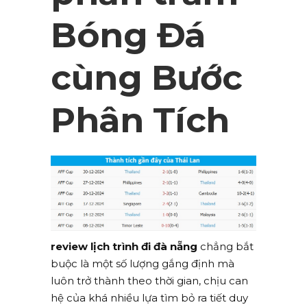
Bóng Đá
cùng Bước
Phân Tích
review lịch trình đi đà nẵng
chẳng bắt
buộc là một số lượng gắng định mà
luôn trở thành theo thời gian, chịu can
hệ của khá nhiều lựa tìm bỏ ra tiết duy