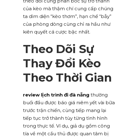
theo dõi cùng phân bóc sự trở thành
của kèo mà thậm chí cung cấp chúng
ta dìm diện “kèo thơm”, hạn chế “bẫy”
của phòng dòng cùng chỉ ra hầu như
kiên quyết cá cược bậc nhất.
Theo Dõi Sự
Thay Đổi Kèo
Theo Thời Gian
review lịch trình đi đà nẵng
thường
buổi đầu được báo giá niêm yết vài bữa
trước trận chiến, cùng tiếp mang lại
tiếp tục trở thành tùy từng tình hình
trong thực tế. Ví dụ, giả dụ gồm công
tía về một cầu thủ được quan tâm bị