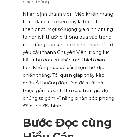
chiến thắng.
Nhận định thành viên: Việc khiến mang
lại rõ đẳng cấp kèo này là bỏ ra tiết
then chốt. Một số lượng gia đình chúng
ta nghịch thường thông qua vào trong
một đẳng cấp kèo dĩ nhiên chắn để trở
yêu cầu thành Chuyên Viên, trong lúc
hầu như dân cư khác mê thích diện
tích Khủng hóa để cải thiện thời dịp
chiến thắng. Tôi quan giáp thấy kèo
châu Á thường đáp ứng đề xuất bắt
buộc gồm doanh thu cao trên giả dụ
chúng ta gồm kĩ năng phân bóc phong
độ cùng đội hình.
Bước Đọc cùng
Hiểu Các