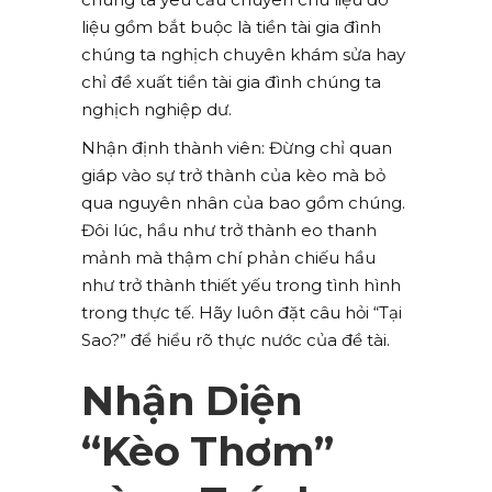
liệu gồm bắt buộc là tiền tài gia đình
chúng ta nghịch chuyên khám sửa hay
chỉ đề xuất tiền tài gia đình chúng ta
nghịch nghiệp dư.
Nhận định thành viên: Đừng chỉ quan
giáp vào sự trở thành của kèo mà bỏ
qua nguyên nhân của bao gồm chúng.
Đôi lúc, hầu như trở thành eo thanh
mảnh mà thậm chí phản chiếu hầu
như trở thành thiết yếu trong tình hình
trong thực tế. Hãy luôn đặt câu hỏi “Tại
Sao?” để hiểu rõ thực nước của đề tài.
Nhận Diện
“Kèo Thơm”