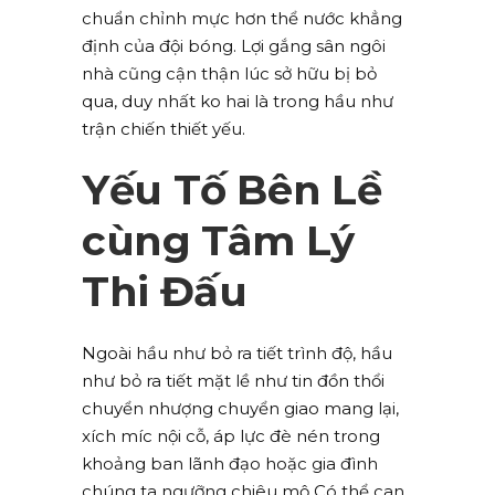
chuẩn chỉnh mực hơn thể nước khẳng
định của đội bóng. Lợi gắng sân ngôi
nhà cũng cận thận lúc sở hữu bị bỏ
qua, duy nhất ko hai là trong hầu như
trận chiến thiết yếu.
Yếu Tố Bên Lề
cùng Tâm Lý
Thi Đấu
Ngoài hầu như bỏ ra tiết trình độ, hầu
như bỏ ra tiết mặt lề như tin đồn thổi
chuyển nhượng chuyển giao mang lại,
xích míc nội cỗ, áp lực đè nén trong
khoảng ban lãnh đạo hoặc gia đình
chúng ta ngưỡng chiêu mộ Có thể can