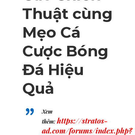
Thuật cùng
Mẹo Cá
Cược Bóng
Đá Hiệu
Quả
Xem
https://stratos-
thêm:
ad.com/forums/index.php?