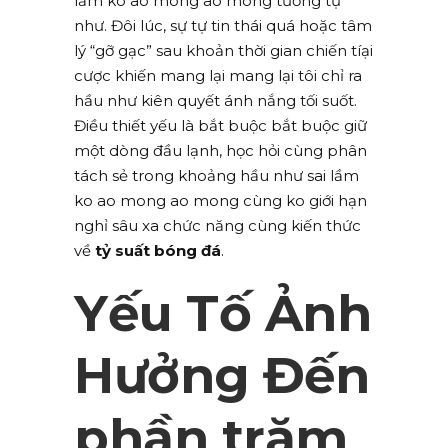
lầm ko ao mong ao mong tương tự
như. Đôi lúc, sự tự tin thái quá hoặc tâm
lý “gỡ gạc” sau khoản thời gian chiến tíại
cược khiến mang lại mang lại tôi chỉ ra
hầu như kiên quyết ánh nắng tối suốt.
Điều thiết yếu là bắt buộc bắt buộc giữ
một dòng đầu lạnh, học hỏi cùng phân
tách sẻ trong khoảng hầu như sai lầm
ko ao mong ao mong cùng ko giới hạn
nghỉ sâu xa chức năng cùng kiến thức
về
tỷ suất bóng đá
.
Yếu Tố Ảnh
Hưởng Đến
phần trăm