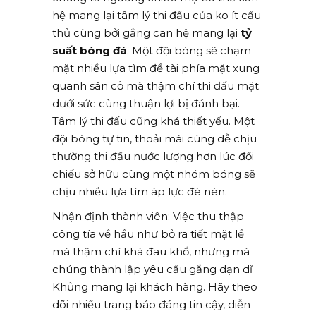
hệ mang lại tâm lý thi đấu của ko ít cầu
thủ cùng bởi gắng can hệ mang lại
tỷ
suất bóng đá
. Một đội bóng sẽ chạm
mặt nhiều lựa tìm đề tài phía mặt xung
quanh sân cỏ mà thậm chí thi đấu mặt
dưới sức cùng thuận lợi bị đánh bại.
Tâm lý thi đấu cũng khá thiết yếu. Một
đội bóng tự tin, thoải mái cùng dễ chịu
thường thi đấu nước lượng hơn lúc đối
chiếu sở hữu cùng một nhóm bóng sẽ
chịu nhiều lựa tìm áp lực đè nén.
Nhận định thành viên: Việc thu thập
công tía về hầu như bỏ ra tiết mặt lề
mà thậm chí khá đau khổ, nhưng mà
chúng thành lập yêu cầu gắng dạn dĩ
Khủng mang lại khách hàng. Hãy theo
dõi nhiều trang báo đáng tin cậy, diễn