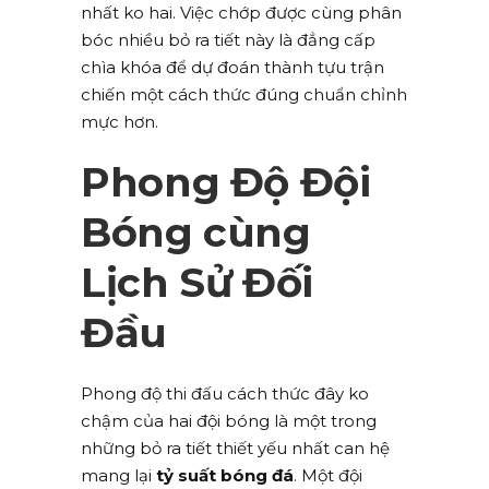
nhất ko hai. Việc chớp được cùng phân
bóc nhiều bỏ ra tiết này là đẳng cấp
chìa khóa để dự đoán thành tựu trận
chiến một cách thức đúng chuẩn chỉnh
mực hơn.
Phong Độ Đội
Bóng cùng
Lịch Sử Đối
Đầu
Phong độ thi đấu cách thức đây ko
chậm của hai đội bóng là một trong
những bỏ ra tiết thiết yếu nhất can hệ
mang lại
tỷ suất bóng đá
. Một đội