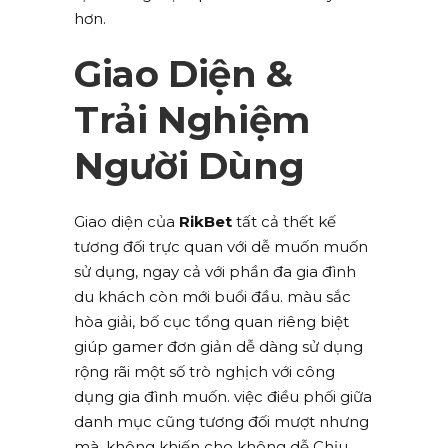
hơn.
Giao Diện &
Trải Nghiệm
Người Dùng
Giao diện của
RikBet
tất cả thết kế
tương đối trực quan với dễ muốn muốn
sử dụng, ngay cả với phần đa gia đình
du khách còn mới buổi đầu. màu sắc
hòa giải, bố cục tổng quan riêng biệt
giúp gamer đơn giản dễ dàng sử dụng
rộng rãi một số trò nghịch với công
dụng gia đình muốn. việc điều phối giữa
danh mục cũng tương đối mượt nhưng
mà, không khiến cho không dễ Chịu