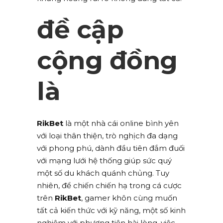
đề cập
cộng đồng
là
RikBet
là một nhà cái online bình yên
với loại thân thiện, trò nghịch đa dạng
với phong phú, dành đầu tiên đắm đuối
với mạng lưới hệ thống giúp sức quý
một số du khách quánh chủng. Tuy
nhiên, để chiến chiến hạ trong cá cược
trên
RikBet
, gamer khôn cùng muốn
tất cả kiến thức với kỹ năng, một số kinh
nghiệm với phương tiện hài lòng. việc