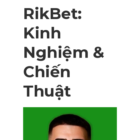
RikBet:
Kinh
Nghiệm &
Chiến
Thuật