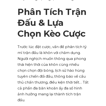
Phân Tích Trận
Đấu & Lựa
Chọn Kèo Cược
Trước lúc đặt cược, vấn đề phân tích tỷ
mỉ trận đấu là khôn với chăm dụng.
Người nghịch muốn thông qua phong
thái hiện thời của khôn cùng nhiều
chọn chọn đội bóng, lịch sử hào hùng
tuyên chiến đối đầu, thông báo về cầu
thủ chấn thương, điều kiện thời tiết… Tất
cả phần đa băn khoăn ấy đa số hình
ảnh hưởng mang lại thành tích trận
đấu.