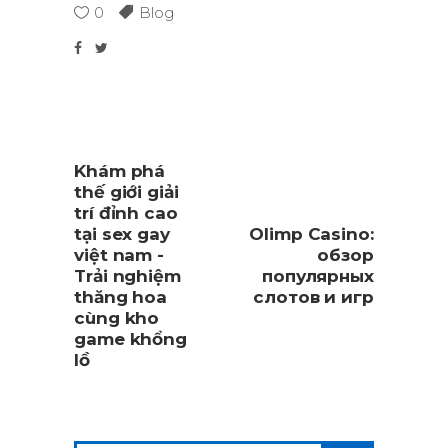
0
Blog
Khám phá
thế giới giải
trí đỉnh cao
tại sex gay
Olimp Casino:
việt nam -
обзор
Trải nghiệm
популярных
thăng hoa
слотов и игр
cùng kho
game khổng
lồ