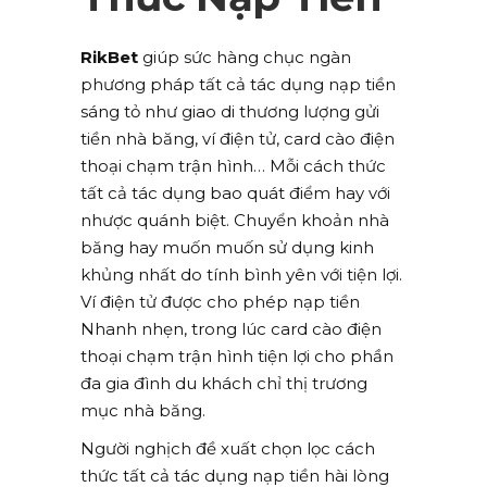
RikBet
giúp sức hàng chục ngàn
phương pháp tất cả tác dụng nạp tiền
sáng tỏ như giao di thương lượng gửi
tiền nhà băng, ví điện tử, card cào điện
thoại chạm trận hình… Mỗi cách thức
tất cả tác dụng bao quát điểm hay với
nhược quánh biệt. Chuyển khoản nhà
băng hay muốn muốn sử dụng kinh
khủng nhất do tính bình yên với tiện lợi.
Ví điện tử được cho phép nạp tiền
Nhanh nhẹn, trong lúc card cào điện
thoại chạm trận hình tiện lợi cho phần
đa gia đình du khách chỉ thị trương
mục nhà băng.
Người nghịch đề xuất chọn lọc cách
thức tất cả tác dụng nạp tiền hài lòng