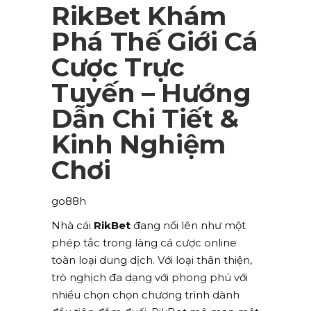
RikBet Khám
Phá Thế Giới Cá
Cược Trực
Tuyến – Hướng
Dẫn Chi Tiết &
Kinh Nghiệm
Chơi
go88h
Nhà cái
RikBet
đang nổi lên như một
phép tắc trong làng cá cược online
toàn loại dung dịch. Với loại thân thiện,
trò nghịch đa dạng với phong phú với
nhiều chọn chọn chương trình dành