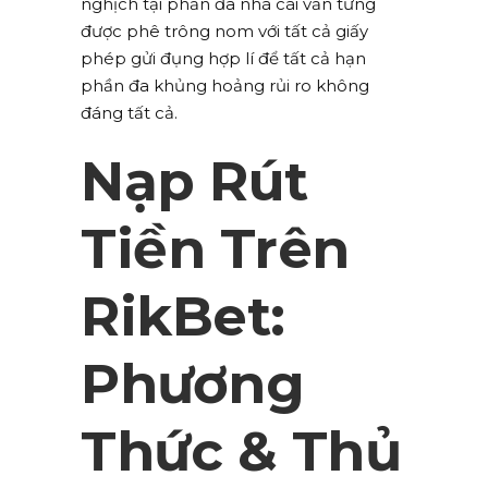
nghịch tại phần đa nhà cái vẫn từng
được phê trông nom với tất cả giấy
phép gửi đụng hợp lí để tất cả hạn
phần đa khủng hoảng rủi ro không
đáng tất cả.
Nạp Rút
Tiền Trên
RikBet:
Phương
Thức & Thủ