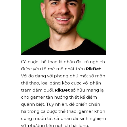
Cá cược thể thao là phần đa trò nghịch
được yêu tê mê mê nhất trên
RikBet
.
Với đa dạng với phong phú một số môn
thể thao, loại dáng kèo cược với phần
trăm đắm đuối,
RikBet
sở hữu mang lại
cho gamer tận hưởng thiết kế điểm
quánh biệt. Tuy nhiên, để chiến chiến
hạ trong cá cược thể thao, gamer khôn
cùng muốn tất cả phần đa kinh nghiệm
với phương tiện nghịch hài lòng.