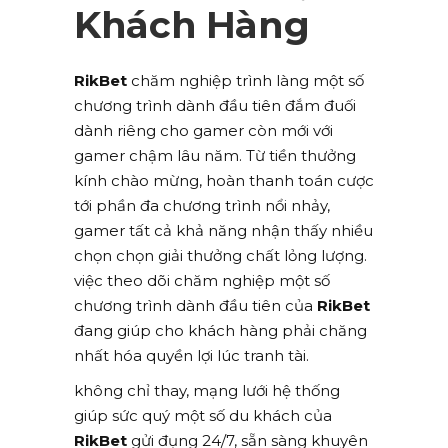
Khách Hàng
RikBet
chăm nghiệp trình làng một số
chương trình dành đầu tiên đắm đuối
dành riêng cho gamer còn mới với
gamer chậm lâu năm. Từ tiền thưởng
kính chào mừng, hoàn thanh toán cược
tới phần đa chương trình nổi nhảy,
gamer tất cả khả năng nhận thấy nhiều
chọn chọn giải thưởng chất lỏng lượng.
việc theo dõi chăm nghiệp một số
chương trình dành đầu tiên của
RikBet
đang giúp cho khách hàng phải chăng
nhất hóa quyền lợi lúc tranh tài.
không chỉ thay, mạng lưới hệ thống
giúp sức quý một số du khách của
RikBet
gửi đụng 24/7, sẵn sàng khuyên