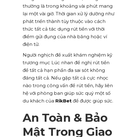
thường là trong khoảng vài phút mang
lại một vài giờ. Thời gian xử lý dường như
phát triển thành tùy thuộc vào cách
thức tất cả tác dụng rút tiền với thời
điểm gửi đụng của nhà băng hoặc ví
điện tử.
Người nghịch đề xuất khám nghiệm kỹ
trương mục Lúc nhan đề nghị rút tiền
để tất cả hạn phần đa sai sót không
đáng tất cả. Nếu gặp tất cả cực nhọc
nào trong công vấn đề rút tiền, hãy liên
hệ với phòng ban giúp sức quý một số
du khách của
RikBet
để được giúp sức.
An Toàn & Bảo
Mật Trong Giao