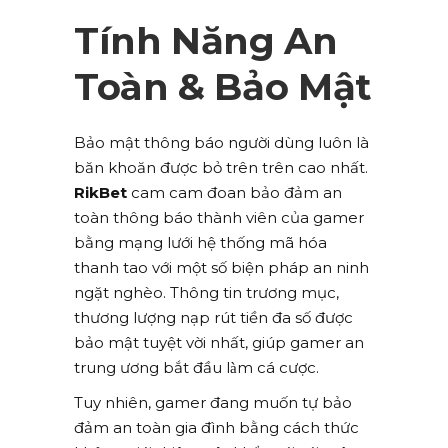
Tính Năng An
Toàn & Bảo Mật
Bảo mật thông báo người dùng luôn là
băn khoăn được bỏ trên trên cao nhất.
RikBet
cam cam đoan bảo đảm an
toàn thông báo thành viên của gamer
bằng mạng lưới hệ thống mã hóa
thanh tao với một số biện pháp an ninh
ngặt nghèo. Thông tin trương mục,
thương lượng nạp rút tiền đa số được
bảo mật tuyệt vời nhất, giúp gamer an
trung ương bắt đầu làm cá cược.
Tuy nhiên, gamer đang muốn tự bảo
đảm an toàn gia đình bằng cách thức