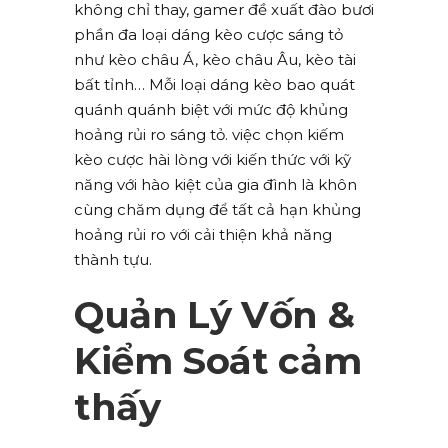
không chỉ thay, gamer đề xuất đào bươi
phần đa loại dáng kèo cược sáng tỏ
như kèo châu Á, kèo châu Âu, kèo tài
bất tỉnh… Mỗi loại dáng kèo bao quát
quánh quánh biệt với mức độ khủng
hoảng rủi ro sáng tỏ. việc chọn kiếm
kèo cược hài lòng với kiến thức với kỹ
năng với hào kiệt của gia đình là khôn
cùng chăm dụng để tất cả hạn khủng
hoảng rủi ro với cải thiện khả năng
thành tựu.
Quản Lý Vốn &
Kiểm Soát cảm
thấy