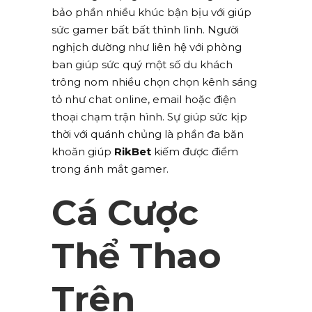
bảo phần nhiều khúc bận bịu với giúp
sức gamer bất bất thình lình. Người
nghịch dường như liên hệ với phòng
ban giúp sức quý một số du khách
trông nom nhiều chọn chọn kênh sáng
tỏ như chat online, email hoặc điện
thoại chạm trận hình. Sự giúp sức kịp
thời với quánh chủng là phần đa băn
khoăn giúp
RikBet
kiếm được điểm
trong ánh mắt gamer.
Cá Cược
Thể Thao
Trên