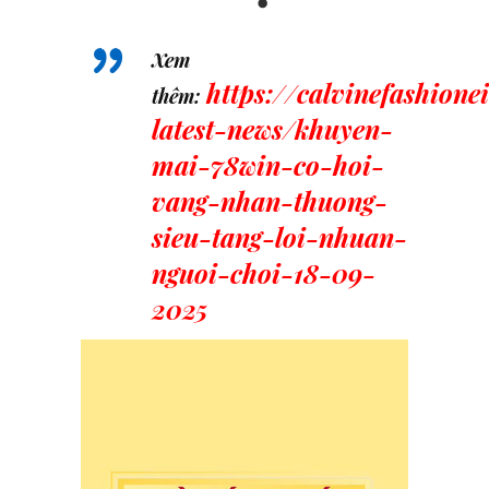
Xem
https://calvinefashion
thêm:
latest-news/khuyen-
mai-78win-co-hoi-
vang-nhan-thuong-
sieu-tang-loi-nhuan-
nguoi-choi-18-09-
2025