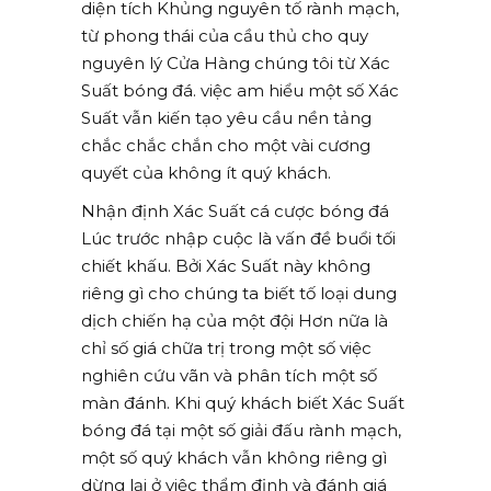
diện tích Khủng nguyên tố rành mạch,
từ phong thái của cầu thủ cho quy
nguyên lý Cửa Hàng chúng tôi từ Xác
Suất bóng đá. việc am hiểu một số Xác
Suất vẫn kiến tạo yêu cầu nền tảng
chắc chắc chắn cho một vài cương
quyết của không ít quý khách.
Nhận định Xác Suất cá cược bóng đá
Lúc trước nhập cuộc là vấn đề buổi tối
chiết khấu. Bởi Xác Suất này không
riêng gì cho chúng ta biết tố loại dung
dịch chiến hạ của một đội Hơn nữa là
chỉ số giá chữa trị trong một số việc
nghiên cứu vãn và phân tích một số
màn đánh. Khi quý khách biết Xác Suất
bóng đá tại một số giải đấu rành mạch,
một số quý khách vẫn không riêng gì
dừng lại ở việc thẩm định và đánh giá