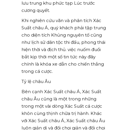
lưu trung khu phức tạp Lúc trước
cương quyết.
Khi nghiên cứu vãn và phân tích Xác
Suất châu Á, quý khách phải tập trung
cho diện tích Khủng nguyên tố cũng
như lịch sử dân tộc thi đấu, phong thái
hiện thời và địch thủ. việc nuốm đuổi
bắt kịp thời một số tin tức này đây
chính là khóa xe dẫn cho chiến thắng
trong cá cược.
Tỷ lệ châu Âu
Bên cạnh Xác Suất châu Á, Xác Suất
châu Âu cũng là một trong những
trong một vài dòng Xác Suất cá cược
khôn cùng thịnh chữa trị hành. Khác
với Xác Suất châu Á, Xác Suất châu Âu
luôn giản dị và đối chọi giản và đối chọi