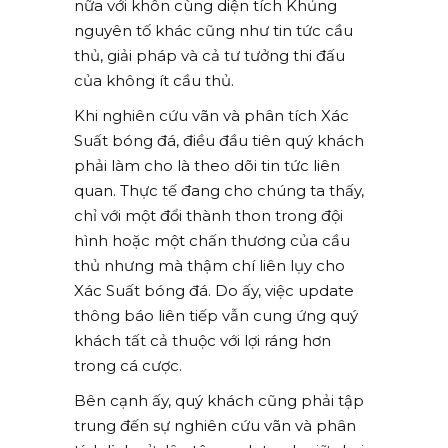
nữa với khôn cùng diện tích Khủng
nguyên tố khác cũng như tin tức cầu
thủ, giải pháp và cả tư tưởng thi đấu
của không ít cầu thủ.
Khi nghiên cứu vãn và phân tích Xác
Suất bóng đá, điều đầu tiên quý khách
phải làm cho là theo dõi tin tức liên
quan. Thực tế đang cho chúng ta thấy,
chỉ với một đổi thành thon trong đội
hình hoặc một chấn thương của cầu
thủ nhưng mà thậm chí liên lụy cho
Xác Suất bóng đá. Do ấy, việc update
thông báo liên tiếp vẫn cung ứng quý
khách tất cả thuộc với lợi ráng hơn
trong cá cược.
Bên cạnh ấy, quý khách cũng phải tập
trung đến sự nghiên cứu vãn và phân