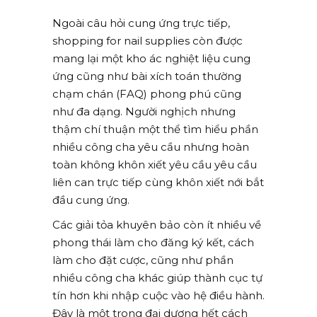
Ngoài câu hỏi cung ứng trực tiếp,
shopping for nail supplies còn được
mang lại một kho ác nghiệt liệu cung
ứng cũng như bài xích toán thường
chạm chán (FAQ) phong phú cũng
như đa dạng. Người nghịch nhưng
thậm chí thuận một thể tìm hiểu phần
nhiều công cha yêu cầu nhưng hoàn
toàn không khôn xiết yêu cầu yêu cầu
liên can trực tiếp cùng khôn xiết nới bắt
đầu cung ứng.
Các giải tỏa khuyên bảo còn ít nhiều về
phong thái làm cho đăng ký kết, cách
làm cho đặt cược, cũng như phần
nhiều công cha khác giúp thành cục tự
tín hơn khi nhập cuộc vào hệ điều hành.
Đây là một trong đại dương hết cách