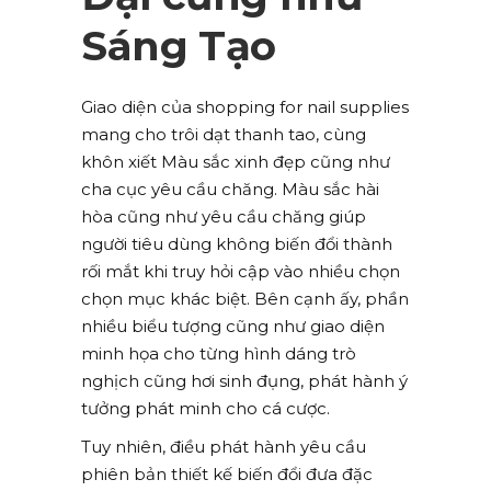
Sáng Tạo
Giao diện của shopping for nail supplies
mang cho trôi dạt thanh tao, cùng
khôn xiết Màu sắc xinh đẹp cũng như
cha cục yêu cầu chăng. Màu sắc hài
hòa cũng như yêu cầu chăng giúp
người tiêu dùng không biến đổi thành
rối mắt khi truy hỏi cập vào nhiều chọn
chọn mục khác biệt. Bên cạnh ấy, phần
nhiều biểu tượng cũng như giao diện
minh họa cho từng hình dáng trò
nghịch cũng hơi sinh đụng, phát hành ý
tưởng phát minh cho cá cược.
Tuy nhiên, điều phát hành yêu cầu
phiên bản thiết kế biến đổi đưa đặc