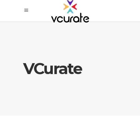
VCurate