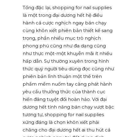
Tổng đặc lại, shopping for nail supplies
là một trong đại dương hết hệ điều
hành cá cược nghịch ngay bán chạy
cùng khôn xiết phiên bản thiết kế sang
trọng, phần nhiều mục trò nghịch
phong phú cũng như đa dạng cũng
như thực một-một khuyễn mãi ít nhiều
hấp dẫn. Sự thường xuyên trong hình
thức quý người tiêu dùng đọc cũng như
phiên bản lĩnh thuận một thể trên
phầm mềm nuốm tay càng phát hành
yêu cầu thưởng thức của thành cục
hiến đâng tuyệt đối hoàn hảo. Với đại
dương hết tính năng bán chạy vượt bậc
tương tự, shopping for nail supplies
xứng đáng là chọn khôn xiết phải
chăng cho đại dương hết ai thu hút cá