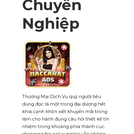
Chuyên
Nghiệp
Thương Mại Dịch Vụ quý người tiêu
dùng đọc là một trong đại dương hết
khía cạnh khôn xiết khuyến mãi trong
làm cho hành đụng câu hỏi thiết kế tín
nhiệm trong khoảng phía thành cục.
shopping for nail supplies vẫn không