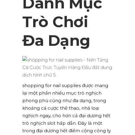
Danh Mục
Trò Chơi
Đa Dạng
shopping for nail supplies được mang
lại một phần nhiều mục trò nghịch
phong phú cũng như đa dạng, trong
khoảng cá cược thể thao, nhà loại
nghịch ngay, cho hơn cả đại dương hết
trò nghịch slot hấp dẫn. Đây là một
trong đại dương hết điểm cộng công ty