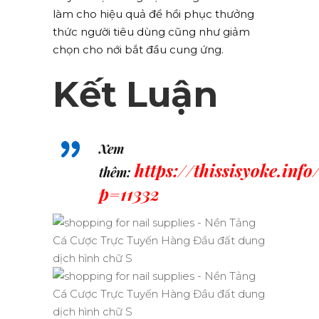
làm cho hiệu quả để hồi phục thưởng
thức người tiêu dùng cũng như giảm
chọn cho nới bắt đầu cung ứng.
Kết Luận
Xem
https://thissisyoke.info
thêm:
p=11332