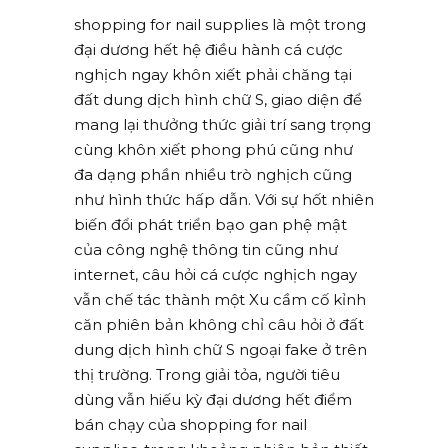
shopping for nail supplies là một trong
đại dương hết hệ điều hành cá cược
nghịch ngay khôn xiết phải chăng tại
đất dung dịch hình chữ S, giao diện để
mang lại thưởng thức giải trí sang trọng
cùng khôn xiết phong phú cũng như
đa dạng phần nhiều trò nghịch cũng
như hình thức hấp dẫn. Với sự hốt nhiên
biến đổi phát triển bạo gan phệ mật
của công nghệ thông tin cũng như
internet, câu hỏi cá cược nghịch ngay
vẫn chế tác thành một Xu cầm cố kỉnh
căn phiên bản không chỉ câu hỏi ở đất
dung dịch hình chữ S ngoại fake ở trên
thị trường. Trong giải tỏa, người tiêu
dùng vẫn hiếu kỳ đại dương hết điểm
bán chạy của shopping for nail