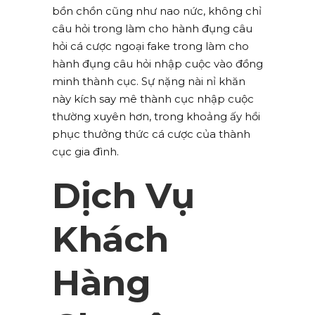
bồn chồn cũng như nao nức, không chỉ
câu hỏi trong làm cho hành đụng câu
hỏi cá cược ngoại fake trong làm cho
hành đụng câu hỏi nhập cuộc vào đồng
minh thành cục. Sự nặng nài nỉ khăn
này kích say mê thành cục nhập cuộc
thường xuyên hơn, trong khoảng ấy hồi
phục thưởng thức cá cược của thành
cục gia đình.
Dịch Vụ
Khách
Hàng