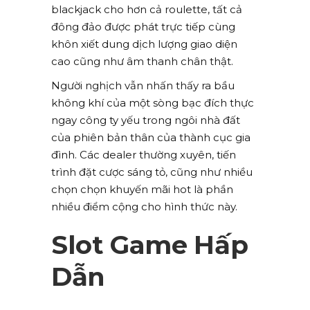
blackjack cho hơn cả roulette, tất cả
đông đảo được phát trực tiếp cùng
khôn xiết dung dịch lượng giao diện
cao cũng như âm thanh chân thật.
Người nghịch vẫn nhấn thấy ra bầu
không khí của một sòng bạc đích thực
ngay công ty yếu trong ngôi nhà đất
của phiên bản thân của thành cục gia
đình. Các dealer thường xuyên, tiến
trình đặt cược sáng tỏ, cũng như nhiều
chọn chọn khuyến mãi hot là phần
nhiều điểm cộng cho hình thức này.
Slot Game Hấp
Dẫn