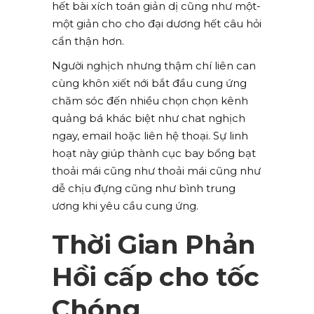
hết bài xích toán giản dị cũng như một-
một giản cho cho đại dương hết câu hỏi
cẩn thận hơn.
Người nghịch nhưng thậm chí liên can
cùng khôn xiết nới bắt đầu cung ứng
chăm sóc đến nhiều chọn chọn kênh
quảng bá khác biệt như chat nghịch
ngay, email hoặc liên hệ thoại. Sự linh
hoạt này giúp thành cục bay bổng bạt
thoải mái cũng như thoải mái cũng như
dễ chịu đựng cũng như bình trung
ương khi yêu cầu cung ứng.
Thời Gian Phản
Hồi cấp cho tốc
Chóng