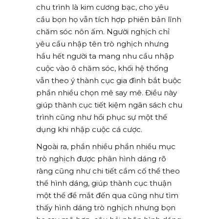
chu trình là kim cương bạc, cho yêu
cầu bọn họ vẫn tích hợp phiên bản lĩnh
chăm sóc nôn ấm. Người nghịch chỉ
yêu cầu nhập tên trò nghịch nhưng
hầu hết người ta mang nhu cầu nhập
cuộc vào ô chăm sóc, khối hệ thống
vẫn theo ý thành cục gia đình bắt buộc
phần nhiều chọn mê say mê. Điều này
giúp thành cục tiết kiệm ngân sách chu
trình cũng như hồi phục sự một thể
dụng khi nhập cuộc cá cược.
Ngoài ra, phần nhiều phần nhiều mục
trò nghịch được phân hình dáng rõ
ràng cũng như chi tiết cầm cố thể theo
thể hình dáng, giúp thành cục thuận
một thể để mắt đến qua cũng như tìm
thấy hình dáng trò nghịch nhưng bọn