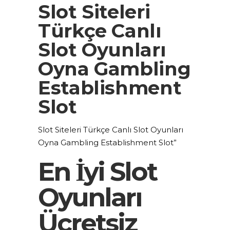
Slot Siteleri
Türkçe Canlı
Slot Oyunları
Oyna Gambling
Establishment
Slot
Slot Siteleri Türkçe Canlı Slot Oyunları
Oyna Gambling Establishment Slot”
En İyi Slot
Oyunları
Ücretsiz