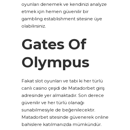
oyunları denemek ve kendinizi analyze
etmek için hemen güvenilir bir
gambling establishment sitesine üye
olabilirsiniz.
Gates Of
Olympus
Fakat slot oyunları ve tabi ki her türlü
canlı casino çeşidi de Matadorbet giriş
adresinde yer almaktadır. Son derece
güvenilir ve her türlü olanağı
sunabilmesiyle de beğenilecektir.
Matadorbet sitesinde güvenerek online
bahislere katılmanızda mümkündür.