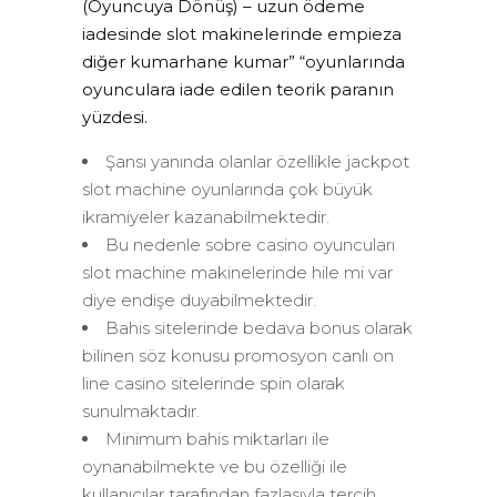
(Oyuncuya Dönüş) – uzun ödeme
iadesinde slot makinelerinde empieza
diğer kumarhane kumar” “oyunlarında
oyunculara iade edilen teorik paranın
yüzdesi.
Şansı yanında olanlar özellikle jackpot
slot machine oyunlarında çok büyük
ikramiyeler kazanabilmektedir.
Bu nedenle sobre casino oyuncuları
slot machine makinelerinde hile mi var
diye endişe duyabilmektedir.
Bahis sitelerinde bedava bonus olarak
bilinen söz konusu promosyon canlı on
line casino sitelerinde spin olarak
sunulmaktadır.
Minimum bahis miktarları ile
oynanabilmekte ve bu özelliği ile
kullanıcılar tarafından fazlasıyla tercih