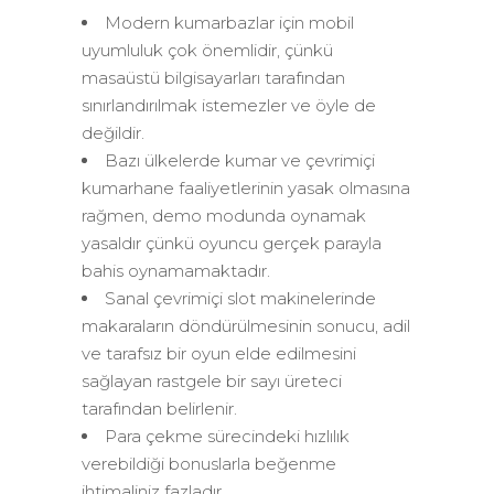
Modern kumarbazlar için mobil
uyumluluk çok önemlidir, çünkü
masaüstü bilgisayarları tarafından
sınırlandırılmak istemezler ve öyle de
değildir.
Bazı ülkelerde kumar ve çevrimiçi
kumarhane faaliyetlerinin yasak olmasına
rağmen, demo modunda oynamak
yasaldır çünkü oyuncu gerçek parayla
bahis oynamamaktadır.
Sanal çevrimiçi slot makinelerinde
makaraların döndürülmesinin sonucu, adil
ve tarafsız bir oyun elde edilmesini
sağlayan rastgele bir sayı üreteci
tarafından belirlenir.
Para çekme sürecindeki hızlılık
verebildiği bonuslarla beğenme
ihtimaliniz fazladır.