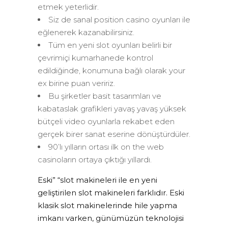
etmek yeterlidir.
Siz de sanal position casino oyunları ile
eğlenerek kazanabilirsiniz.
Tüm en yeni slot oyunları belirli bir
çevrimiçi kumarhanede kontrol
edildiğinde, konumuna bağlı olarak your
ex birine puan veririz.
Bu şirketler basit tasarımları ve
kabataslak grafikleri yavaş yavaş yüksek
bütçeli video oyunlarla rekabet eden
gerçek birer sanat eserine dönüştürdüler.
90’lı yılların ortası ilk on the web
casinoların ortaya çıktığı yıllardı.
Eski” “slot makineleri ile en yeni
geliştirilen slot makineleri farklıdır. Eski
klasik slot makinelerinde hile yapma
imkanı varken, günümüzün teknolojisi