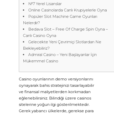
№7 Yerel Lisanslar
Online Casinolarda Canlı Krupiyelerle Oyna
Popüler Slot Machine Game Oyunları
Nelerdir?
Bedava Slot – Free Of Charge Spin Oyna –
Canlı Casino Oyna
Gelecekte Yeni Çevrimiçi Slotlardan Ne
Bekleyebiliriz?
Admiral Casino – Yeni Başlayanlar İçin
Mükemmel Casino
Casino oyunlarının demo versiyonlarını
oynayarak bahis stratejinizi tasarlayabilir
ve finansal maliyetlerden korkmadan
eğlenebilirsiniz. Bilindiği üzere casinos
sitelerine yoğun ilgi gösterilmektedir.
Gerek yabancı ülkelerde, gerekse para