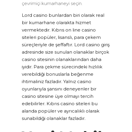
çevrimiçi kumarhaneyi seçin.
Lord casino bunlardan biri olarak real
bir kumarhane olarakta hizmet
vermektedir. Kıbrıs on line casino
siteleri popüler, lisanslı, para çekem
süreçleriyle de şeffaftır. Lord casino giriş
adresinde size sunulan olanaklar birçok
casino sitesinin olanaklarından daha
iyidir. Para çekme sürecindeki hızlılık
verebildiği bonuslarla beğenme
ihtimaliniz fazladır. Yalnız casino
oyunlarıyla şansını deneyenler bir
casino sitesine üye olmayı tercih
edebilirler. Kıbrıs casino siteleri bu
alanda popüler ve ayrıcalıklı olarak
sunabildiği olanaklar fazladır.