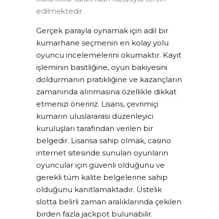
edilmektedir.
Gerçek parayla oynamak için adil bir
kumarhane seçmenin en kolay yolu
oyuncu incelemelerini okumaktır. Kayıt
işleminin basitliğine, oyun bakiyesini
doldurmanın pratikliğine ve kazançların
zamanında alınmasına özellikle dikkat
etmenizi öneririz. Lisans, çevrimiçi
kumarın uluslararası düzenleyici
kuruluşları tarafından verilen bir
belgedir. Lisansa sahip olmak, casino
internet sitesinde sunulan oyunların
oyuncular için güvenli olduğunu ve
gerekli tüm kalite belgelerine sahip
olduğunu kanıtlamaktadır. Üstelik
slotta belirli zaman aralıklarında çekilen
birden fazla jackpot bulunabilir.