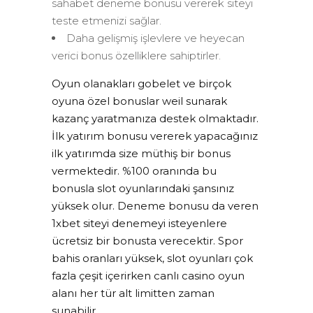
sahabet deneme bonusu vererek siteyi
teste etmenizi sağlar.
Daha gelişmiş işlevlere ve heyecan
verici bonus özelliklere sahiptirler.
Oyun olanakları gobelet ve birçok
oyuna özel bonuslar weil sunarak
kazanç yaratmanıza destek olmaktadır.
İlk yatırım bonusu vererek yapacağınız
ilk yatırımda size müthiş bir bonus
vermektedir. %100 oranında bu
bonusla slot oyunlarındaki şansınız
yüksek olur. Deneme bonusu da veren
1xbet siteyi denemeyi isteyenlere
ücretsiz bir bonusta verecektir. Spor
bahis oranları yüksek, slot oyunları çok
fazla çeşit içerirken canlı casino oyun
alanı her tür alt limitten zaman
sunabilir.