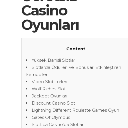
Casino
Oyunları
Content
Yüksek Bahisli Slotlar
Slotlarda Ödülleri Ve Bonusları Etkinleştiren
Semboller
Video Slot Türleri
Wolf Riches Slot
Jackpot Oyunları
Discount Casino Slot
Lightning Different Roulette Games Oyun
Gates Of Olympus
Slottica Casino’da Slotlar