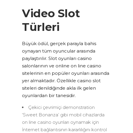
Video Slot
Türleri
Büyük ödül, gerçek parayla bahis
oynayan tüm oyuncular arasında
paylaştırılır. Slot oyunları casino
salonlarının ve online on line casino
sitelerinin en popüler oyunları arasında
yer almaktadır. Özellikle casino slot
siteleri denildiğinde akla ilk gelen
oyunlardan bir tanesidir.
Çekici çevrimiçi demonstration
‘Sweet Bonanza’ gibi mobil cihazlarda
on line casino oyunları oynamak için
İnternet bağlantısının kararlılığını kontrol