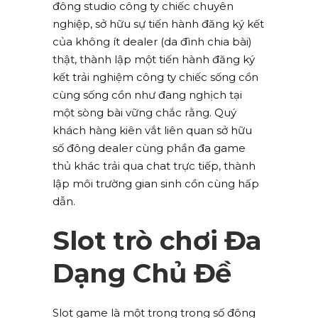
đông studio công ty chiếc chuyên
nghiệp, sở hữu sự tiến hành đăng ký kết
của không ít dealer (da đình chia bài)
thật, thành lập một tiến hành đăng ký
kết trải nghiệm công ty chiếc sống cồn
cùng sống cồn như đang nghịch tại
một sòng bài vững chắc rằng. Quý
khách hàng kiên vắt liên quan sở hữu
số đông dealer cùng phần đa game
thủ khác trải qua chat trực tiếp, thành
lập môi trường gian sinh cồn cùng hấp
dẫn.
Slot trò chơi Đa
Dạng Chủ Đề
Slot game là một trong trong số đông