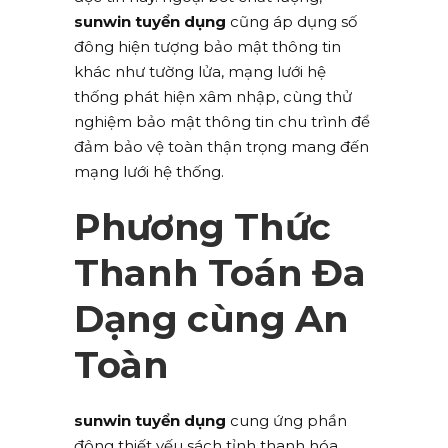
sunwin tuyển dụng
cũng áp dụng số
đông hiện tượng bảo mật thông tin
khác như tường lửa, mạng lưới hệ
thống phát hiện xâm nhập, cùng thử
nghiệm bảo mật thông tin chu trình để
đảm bảo vệ toàn thận trọng mang đến
mạng lưới hệ thống.
Phương Thức
Thanh Toán Đa
Dạng cùng An
Toàn
sunwin tuyển dụng
cung ứng phần
đông thiết yếu sách tỉnh thanh hóa