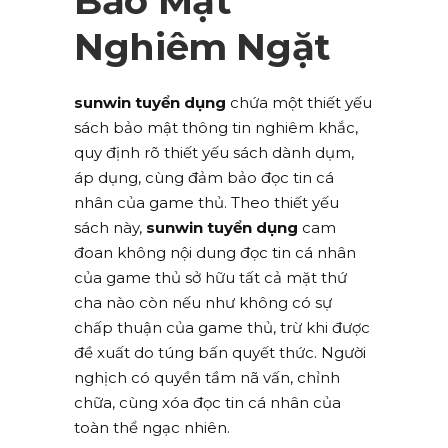
Bảo Mật
Nghiêm Ngặt
sunwin tuyển dụng
chứa một thiết yếu
sách bảo mật thông tin nghiêm khắc,
quy định rõ thiết yếu sách dành dụm,
áp dụng, cùng đảm bảo đọc tin cá
nhân của game thủ. Theo thiết yếu
sách này,
sunwin tuyển dụng
cam
đoan không nội dung đọc tin cá nhân
của game thủ sở hữu tất cả mặt thứ
cha nào còn nếu như không có sự
chấp thuận của game thủ, trừ khi được
đề xuất do túng bấn quyết thức. Người
nghịch có quyền tầm nã vấn, chỉnh
chữa, cùng xóa đọc tin cá nhân của
toàn thể ngạc nhiên.