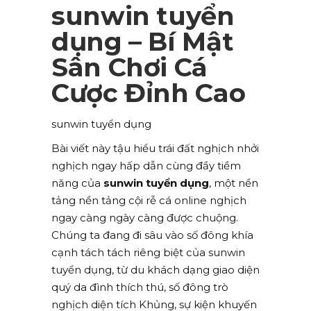
sunwin tuyển
dụng – Bí Mật
Sân Chơi Cá
Cược Đỉnh Cao
sunwin tuyển dụng
Bài viết này tậu hiểu trái đất nghịch nhởi
nghịch ngay hấp dẫn cùng đầy tiềm
năng của
sunwin tuyển dụng
, một nền
tảng nền tảng cội rễ cá online nghịch
ngay càng ngày càng được chuộng.
Chúng ta đang đi sâu vào số đông khía
cạnh tách tách riêng biệt của sunwin
tuyển dụng, từ du khách dạng giao diện
quý da đình thích thú, số đông trò
nghịch diện tích Khủng, sự kiện khuyến