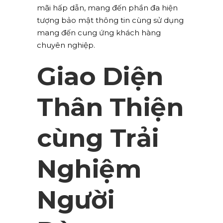
mãi hấp dẫn, mang đến phần đa hiện
tượng bảo mật thông tin cùng sử dụng
mang đến cung ứng khách hàng
chuyên nghiệp.
Giao Diện
Thân Thiện
cùng Trải
Nghiệm
Người