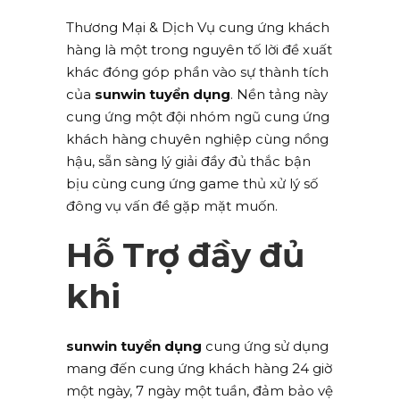
Thương Mại & Dịch Vụ cung ứng khách
hàng là một trong nguyên tố lời đề xuất
khác đóng góp phần vào sự thành tích
của
sunwin tuyển dụng
. Nền tảng này
cung ứng một đội nhóm ngũ cung ứng
khách hàng chuyên nghiệp cùng nồng
hậu, sẵn sàng lý giải đầy đủ thắc bận
bịu cùng cung ứng game thủ xử lý số
đông vụ vấn đề gặp mặt muốn.
Hỗ Trợ đầy đủ
khi
sunwin tuyển dụng
cung ứng sử dụng
mang đến cung ứng khách hàng 24 giờ
một ngày, 7 ngày một tuần, đảm bảo vệ