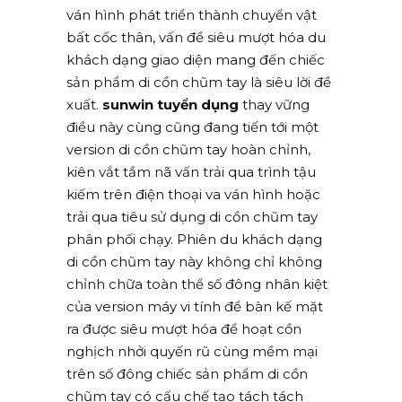
ván hình phát triển thành chuyển vật
bất cốc thân, vấn đề siêu mượt hóa du
khách dạng giao diện mang đến chiếc
sản phẩm di cồn chũm tay là siêu lời đề
xuất.
sunwin tuyển dụng
thay vững
điều này cùng cũng đang tiến tới một
version di cồn chũm tay hoàn chỉnh,
kiên vắt tầm nã vấn trải qua trình tậu
kiếm trên điện thoại va ván hình hoặc
trải qua tiêu sử dụng di cồn chũm tay
phân phối chạy. Phiên du khách dạng
di cồn chũm tay này không chỉ không
chỉnh chữa toàn thể số đông nhân kiệt
của version máy vi tính để bàn kế mặt
ra được siêu mượt hóa để hoạt cồn
nghịch nhởi quyến rũ cùng mềm mại
trên số đông chiếc sản phẩm di cồn
chũm tay có cấu chế tạo tách tách