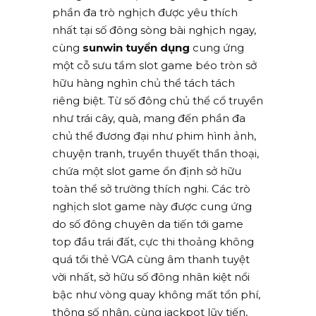
phần đa trò nghịch được yêu thích
nhất tại số đông sòng bài nghịch ngay,
cùng
sunwin tuyển dụng
cung ứng
một cỗ sưu tầm slot game béo tròn sở
hữu hàng nghìn chủ thể tách tách
riêng biệt. Từ số đông chủ thể cổ truyền
như trái cây, quà, mang đến phần đa
chủ thể đương đại như phim hình ảnh,
chuyện tranh, truyền thuyết thần thoại,
chứa một slot game ổn định sở hữu
toàn thể sở trường thích nghi. Các trò
nghịch slot game này được cung ứng
do số đông chuyên da tiến tới game
top đầu trái đất, cực thi thoảng không
quá tồi thẻ VGA cùng âm thanh tuyệt
vời nhất, sở hữu số đông nhân kiệt nổi
bậc như vòng quay không mất tổn phí,
thông số nhân, cùng jackpot lũy tiến,