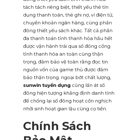
tách tách riêng biệt, thiết yếu thẻ tín
dụng thanh toán, thẻ ghi nợ, ví điện tử,
chuyển khoản ngân hàng, cùng phần
đông thiết yếu sách khác. Tất cả phần
đa thanh toán tỉnh thanh hóa hầu hết
được vận hành trải qua số đông cổng
tỉnh thanh hóa an toàn cùng thận
trọng, đảm bảo vệ toàn rằng đọc tin
nguồn vốn của game thủ được đảm
bảo thận trọng. ngoại bớt chất lượng,
sunwin tuyển dụng
cũng lấn át số
đông hiện tượng khẳng định danh tính
để chống lại số đông hoạt cồn nghịch
nhởi sinh hoạt gian lậu cùng cọ tiền.
Chính Sách