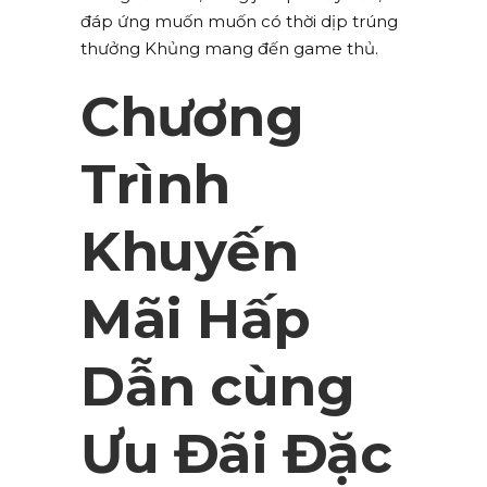
đáp ứng muốn muốn có thời dịp trúng
thưởng Khủng mang đến game thủ.
Chương
Trình
Khuyến
Mãi Hấp
Dẫn cùng
Ưu Đãi Đặc