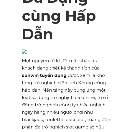
cùng Hấp
Dẫn
Một nguyên tố lời đề xuất khác du
khách dạng thiết kế thành tích của
sunwin tuyển dụng
được xem là kho
tàng trò nghịch diện tích Khủng cùng
hấp dẫn. Nền tảng này cung ứng một
loạt số đông trò nghịch cá online, từ số
đông trò nghịch công ty chiếc nghịch
ngay hàng nhiều người chơi như
blackjack, roulette, baccarat, mang đến
phần đa trò nghịch slot game sở hữu