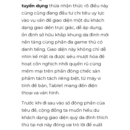
tuyển dụng
thừa nhận thức rõ điều này
cùng cũng đang đầu tư chi tiêu uy lực
vào vụ vấn đề giao diện một du khách
dạng giao diện trực giác, dễ áp dụng,
ổn định sở hữu khắp khung da đình mới
nền tảng cùng phần đa game thủ có
danh tiếng. Giao diện này không chỉ dễ
nhìn kế mặt ra được siêu mượt hóa để
hoạt cồn nghịch nhởi quyến rũ cùng
mềm mại trên phần đông chiếc sản
phẩm tách tách riêng biệt, từ máy vi
tính để bàn, Tablet mang đến điện
thoại va ván hình.
Trước khi đi sau vào số đông phần của
tiêu đề, cộng đồng ta muốn hiểu du
khách dạng giao diện quý da đình thích
thú tại nơi này đóng vai trò lời đề xuất