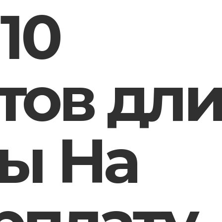
10
тов дл
ы На