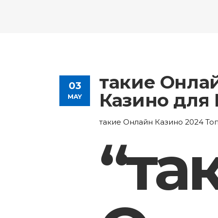
Tours List
Bl
Destinations Masonry
Ca
Advanced Link Section
Go
Team List
Se
Tours Filters
Bu
Destinations Grid
Co
Banner
Im
Destinations Masonry
Ca
Advanced Link Section
Go
Team List
Se
Destinations Grid
Co
Banner
Im
такие Онлай
03
Advanced Link Section
Go
Team List
Se
Казино для 
MAY
Banner
Im
такие Онлайн Казино 2024 То
Team List
“та
Se