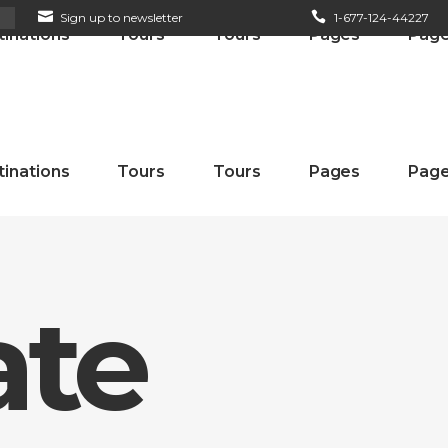
Sign up to newsletter
1-677-124-44227
tinations
Tours
Tours
Pages
Pag
cordions
Countdown
tinations
Tours
Tours
Pages
Pag
ockquote
Counters
cordions
Countdown
ttons
Horizontal Progress Bars
ockquote
Counters
ate
ll To Action
Pie Charts
cordions
Countdown
ttons
Horizontal Progress Bars
ntact Form
Blog List Shortcode
ockquote
Counters
ll To Action
Pie Charts
ogle Maps
Testimonials
cordions
Countdown
ttons
Horizontal Progress Bars
ntact Form
Blog List Shortcode
age Gallery
Client Carousel