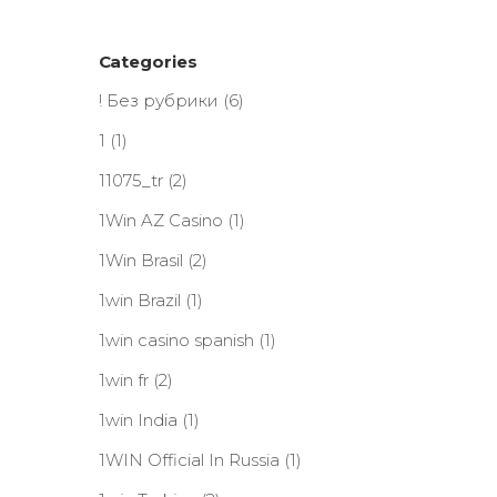
Categories
! Без рубрики
(6)
1
(1)
11075_tr
(2)
1Win AZ Casino
(1)
1Win Brasil
(2)
1win Brazil
(1)
1win casino spanish
(1)
1win fr
(2)
1win India
(1)
1WIN Official In Russia
(1)