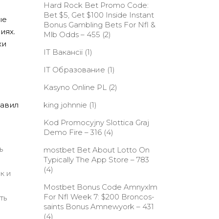
Hard Rock Bet Promo Code:
Bet $5, Get $100 Inside Instant
ые
Bonus Gambling Bets For Nfl &
иях.
Mlb Odds – 455
(2)
ки
IT Вакансії
(1)
IT Образование
(1)
Kasyno Online PL
(2)
равил
king johnnie
(1)
Kod Promocyjny Slottica Graj
Demo Fire – 316
(4)
ь
‎mostbet Bet About Lotto On
Typically The App Store – 783
(4)
к и
Mostbet Bonus Code Amnyxlm
For Nfl Week 7: $200 Broncos-
ть
saints Bonus Amnewyork – 431
(4)