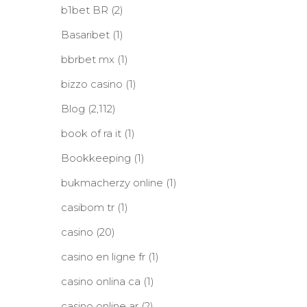
b1bet BR
(2)
Basaribet
(1)
bbrbet mx
(1)
bizzo casino
(1)
Blog
(2,112)
book of ra it
(1)
Bookkeeping
(1)
bukmacherzy online
(1)
casibom tr
(1)
casino
(20)
casino en ligne fr
(1)
casino onlina ca
(1)
casino online ar
(2)