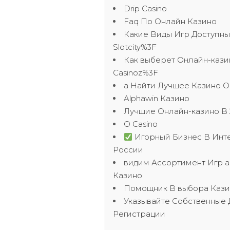
Drip Casino
Faq По Онлайн Казино
Какие Виды Игр Доступны
Slotcity%3F
Как выберет Онлайн-каз
Casinoz%3F
а Найти Лучшее Казино 
Alphawin Казино
Лучшие Онлайн-казино В 
O Casino
Игорный Бизнес В Инт
России
видим Ассортимент Игр 
Казино
Помощник В выбора Каз
Указывайте Собственные
Регистрации