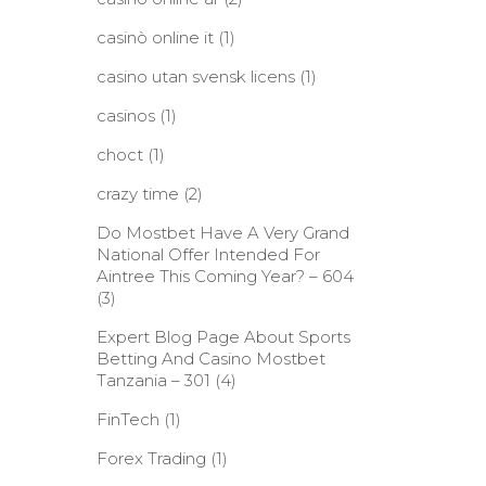
casinò online it
(1)
casino utan svensk licens
(1)
casinos
(1)
choct
(1)
crazy time
(2)
Do Mostbet Have A Very Grand
National Offer Intended For
Aintree This Coming Year? – 604
(3)
Expert Blog Page About Sports
Betting And Casino Mostbet
Tanzania – 301
(4)
FinTech
(1)
Forex Trading
(1)