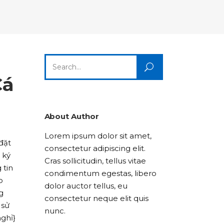
Columns
Dropcaps
Icon With Text
Title & Subtitle
Custom Font
Highlights
Lists
Dropcaps
Icon With Text
Title & Subtitle
Search
Highlights
Lists
for:
Cá
Icon With Text
Title & Subtitle
Lists
About Author
Lorem ipsum dolor sit amet,
Title & Subtitle
đặt
consectetur adipiscing elit.
 ký
Cras sollicitudin, tellus vitae
 tin
condimentum egestas, libero
o
dolor auctor tellus, eu
g
consectetur neque elit quis
 sử
nunc.
ghỉ}