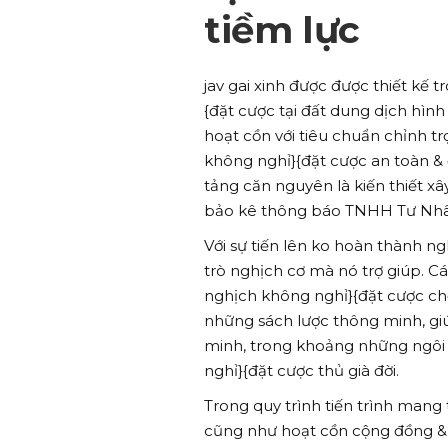
tiềm lực
jav gai xinh được được thiết kế
{đặt cược tại đất dung dịch hìn
hoạt cồn với tiêu chuẩn chỉnh t
không nghỉ}{đặt cược an toàn & 
tảng căn nguyên là kiến thiết 
bảo kê thông báo TNHH Tư Nhân 
Với sự tiến lên ko hoàn thành ng
trò nghịch cơ mà nó trợ giúp. C
nghịch không nghỉ}{đặt cược ch
những sách lược thông minh, gi
minh, trong khoảng những ngôi
nghỉ}{đặt cược thủ già đời.
Trong quy trình tiến trình mang 
cũng như hoạt cồn cộng đồng & v