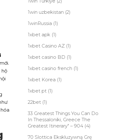
1win Turkiye
(2)
1win uzbekistan
(2)
1winRussia
(1)
1xbet apk
(1)
1xbet Casino AZ
(1)
i
1xbet casino BD
(1)
mới.
1xbet casino french
(1)
 hộ
hội
1xbet Korea
(1)
1xbet pt
(1)
g
 như
22bet
(1)
 hóa
33 Greatest Things You Can Do
In Thessaloniki, Greece The
Greatest Itinerary" – 904
(4)
g
70 Slottica Ekskluzywną Grę