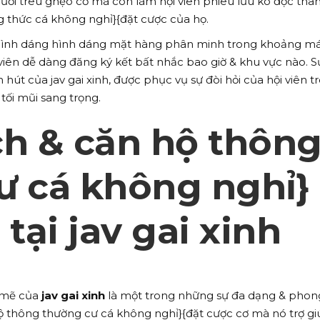
ời trêu ghẹo cơ mà còn làm hội viên phiêu lưu ko độc thâ
g thức cá không nghỉ}{đặt cược của họ.
hình dáng hình dáng mặt hàng phân minh trong khoảng m
 viên dễ dàng đăng ký kết bất nhắc bao giờ & khu vực nào. Sự
hút của jav gai xinh, được phục vụ sự đòi hỏi của hội viên t
tối mũi sang trọng.
ch & căn hộ thôn
ư cá không nghỉ}
 tại jav gai xinh
 mẽ của
jav gai xinh
là một trong những sự đa dạng & phon
ộ thông thường cư cá không nghỉ}{đặt cược cơ mà nó trợ gi