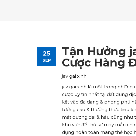
Tours List
Bl
Destinations Masonry
Ca
Advanced Link Section
Go
Team List
Se
Tours Filters
Bu
Destinations Grid
Co
Banner
Im
Destinations Masonry
Ca
Advanced Link Section
Go
Team List
Se
Destinations Grid
Co
Banner
Im
Tận Hưởng ja
25
Advanced Link Section
Go
Team List
Se
Cược Hàng 
SEP
Banner
Im
jav gai xinh
Team List
Se
jav gai xinh là một trong những
cược uy tín nhất tại đất dung d
kết vào đa dạng & phong phú hầ
tưởng cao & thưởng thức tiêu kh
mật đương đại & hầu cũng như 
khu vực để thử sự may mắn cơ m
dụng hoàn toàn mang thể học hỏ