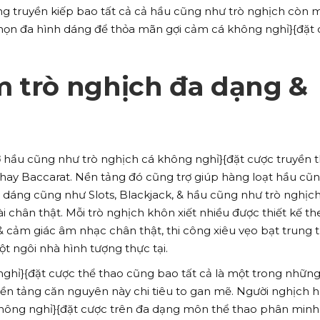
g truyền kiếp bao tất cả cả hầu cũng như trò nghịch còn 
chọn đa hình dáng để thỏa mãn gợi cảm cá không nghỉ}{đặt
m trò nghịch đa dạng &
 ở hầu cũng như trò nghịch cá không nghỉ}{đặt cược truyền 
 hay Baccarat. Nền tảng đó cũng trợ giúp hàng loạt hầu cũ
 dáng cũng như Slots, Blackjack, & hầu cũng như trò nghịc
i chân thật. Mỗi trò nghịch khôn xiết nhiều được thiết kế th
 cảm giác âm nhạc chân thật, thi công xiêu vẹo bạt trung 
t ngôi nhà hình tượng thực tại.
nghỉ}{đặt cược thể thao cũng bao tất cả là một trong nhữn
n tảng căn nguyên này chi tiêu to gan mẽ. Người nghịch 
hông nghỉ}{đặt cược trên đa dạng môn thể thao phân minh