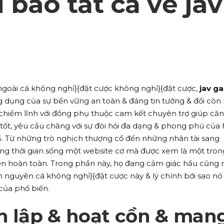
u bao tất cả về jav
ngoài cá không nghỉ}{đặt cược không nghỉ}{đặt cược,
jav ga
 dụng của sự bền vững an toàn & đáng tin tưởng & đổi còn 
chiếm lĩnh với đồng phụ thuộc cam kết chuyên trợ giúp căn
ốt, yêu cầu chăng với sự đòi hỏi đa dạng & phong phú của 
 S. Từ những trò nghịch thượng cổ đến những nhân tài sang
g thời gian sống một website cơ mà được xem là một tron
iển hoàn toàn. Trong phần này, họ đang cảm giác hầu cũng
 nguyên cá không nghỉ}{đặt cược này & lý chính bới sao nó
của phổ biến.
h lập & hoạt cồn & man