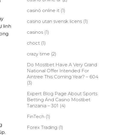
n
casinò online it
(1)
áy
casino utan svensk licens
(1)
 linh
casinos
(1)
rong
choct
(1)
g
crazy time
(2)
Do Mostbet Have A Very Grand
National Offer Intended For
Aintree This Coming Year? – 604
(3)
Expert Blog Page About Sports
Betting And Casino Mostbet
Tanzania – 301
(4)
FinTech
(1)
g
Forex Trading
(1)
úp.