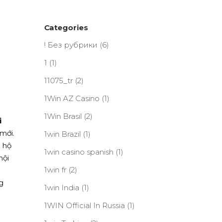
Categories
! Без рубрики
(6)
1
(1)
11075_tr
(2)
1Win AZ Casino
(1)
1Win Brasil
(2)
i
mới.
1win Brazil
(1)
 hộ
1win casino spanish
(1)
hội
1win fr
(2)
g
1win India
(1)
1WIN Official In Russia
(1)