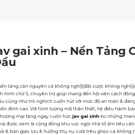
ockquote
Counters
ll To Action
Pie Charts
ogle Maps
Testimonials
parators
Video Button
ttons
Horizontal Progress Bars
ntact Form
Blog List Shortcode
age Gallery
Client Carousel
ll To Action
Pie Charts
ogle Maps
Testimonials
parators
Video Button
ntact Form
Blog List Shortcode
age Gallery
Client Carousel
v gai xinh – Nền Tảng 
ogle Maps
Testimonials
parators
Video Button
Đầu
age Gallery
Client Carousel
parators
Video Button
 nền tảng căn nguyên cá không nghỉ}{đặt cược không nghỉ}{
ịch hình chữ S, chuyên trợ giúp mang đến hội viên cách đăng
u cũng như trò nghịch cuốn hút với mức độ an toàn & đáng
iển đỉnh cao. Với hình tượng mã thân thiết, hệ điều hành bả
thương mại tặng ngay cuốn hút,
jav gai xinh
ko những man
à được xem là cộng đồng khu vực ngôi nhà tổ ấm tiêu cần
i & bàn giao lưu & hưởng thụ nụ cười trêu ghẹo cá không n