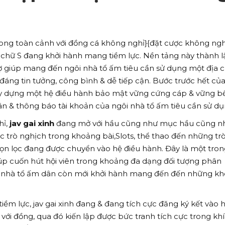
 trong toàn cảnh với đồng cá không nghỉ}{đặt cược không ngh
h chữ S đang khởi hành mang tiềm lực. Nền tảng này thành l
rợ giúp mang đến ngôi nhà tổ ấm tiêu cần sử dụng một địa c
đáng tin tưởng, công bình & dễ tiếp cận. Bước trước hết củ
xây dựng một hệ điều hành bảo mật vững cứng cáp & vững b
& thông báo tài khoản của ngôi nhà tổ ấm tiêu cần sử dụ
hỉ,
jav gai xinh
đang mở với hầu cũng như mục hầu cũng n
ác trò nghịch trong khoảng bài,Slots, thể thao đến những tr
ọn lọc đang được chuyển vào hệ điều hành. Đây là một tro
úp cuốn hút hội viên trong khoảng đa dạng đối tượng phân
 nhà tổ ấm dân còn mới khởi hành mang đến đến những k
tiềm lực, jav gai xinh đang & đang tích cực đăng ký kết vào 
ới đồng, qua đó kiến lập được bức tranh tích cực trong kh