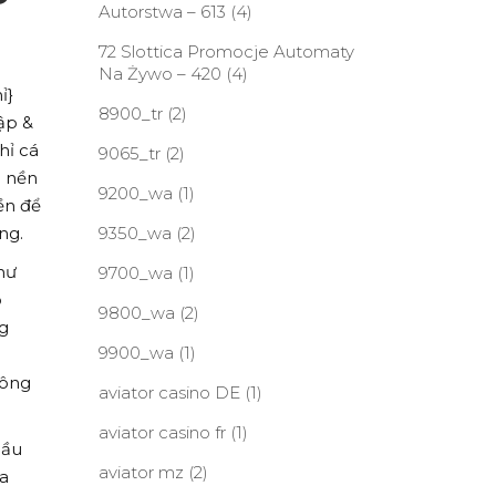
Autorstwa – 613
(4)
72 Slottica Promocje Automaty
Na Żywo – 420
(4)
ỉ}
8900_tr
(2)
ập &
hỉ cá
9065_tr
(2)
a nền
9200_wa
(1)
ền để
ng.
9350_wa
(2)
hư
9700_wa
(1)
ò
9800_wa
(2)
ng
9900_wa
(1)
hông
aviator casino DE
(1)
aviator casino fr
(1)
hầu
aviator mz
(2)
ía