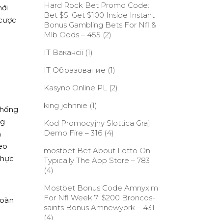
Hard Rock Bet Promo Code:
mới
Bet $5, Get $100 Inside Instant
 cược
Bonus Gambling Bets For Nfl &
Mlb Odds – 455
(2)
IT Вакансії
(1)
IT Образование
(1)
Kasyno Online PL
(2)
king johnnie
(1)
thống
ng
Kod Promocyjny Slottica Graj
Demo Fire – 316
(4)
h
eo
‎mostbet Bet About Lotto On
thực
Typically The App Store – 783
(4)
g
Mostbet Bonus Code Amnyxlm
For Nfl Week 7: $200 Broncos-
hoàn
saints Bonus Amnewyork – 431
(4)