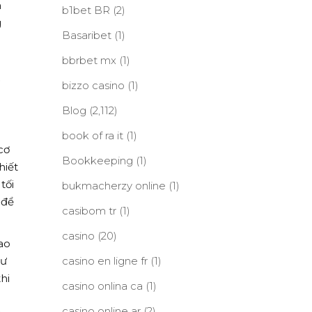
a
b1bet BR
(2)
g
Basaribet
(1)
bbrbet mx
(1)
ổ
bizzo casino
(1)
Blog
(2,112)
book of ra it
(1)
cơ
Bookkeeping
(1)
hiết
tối
bukmacherzy online
(1)
 để
casibom tr
(1)
casino
(20)
ao
hư
casino en ligne fr
(1)
hi
casino onlina ca
(1)
casino online ar
(2)