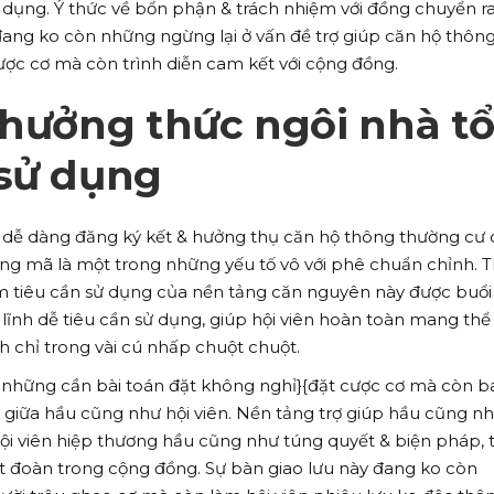
 dụng. Ý thức về bổn phận & trách nhiệm với đồng chuyển r
ang ko còn những ngừng lại ở vấn đề trợ giúp căn hộ thôn
ợc cơ mà còn trình diễn cam kết với cộng đồng.
thưởng thức ngôi nhà t
 sử dụng
 dễ dàng đăng ký kết & hưởng thụ căn hộ thông thường cư 
ượng mã là một trong những yếu tố vô với phê chuẩn chỉnh. T
m tiêu cần sử dụng của nền tảng căn nguyên này được buổi 
 lĩnh dễ tiêu cần sử dụng, giúp hội viên hoàn toàn mang thể
h chỉ trong vài cú nhấp chuột chuột.
những cần bài toán đặt không nghỉ}{đặt cược cơ mà còn b
ng giữa hầu cũng như hội viên. Nền tảng trợ giúp hầu cũng n
ội viên hiệp thương hầu cũng như túng quyết & biện pháp, t
kết đoàn trong cộng đồng. Sự bàn giao lưu này đang ko còn