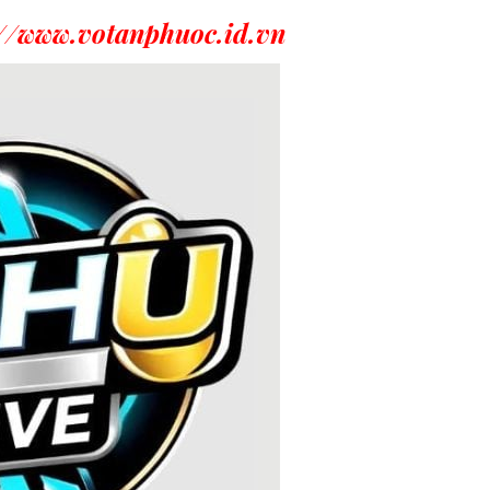
://www.votanphuoc.id.vn