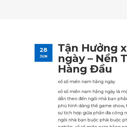
Tours List
Bl
Destinations Masonry
Ca
Advanced Link Section
Go
Team List
Se
Tours Filters
Bu
Destinations Grid
Co
Banner
Im
Destinations Masonry
Ca
Advanced Link Section
Go
Team List
Se
Destinations Grid
Co
Banner
Im
Tận Hưởng x
28
Advanced Link Section
Go
Team List
Se
ngày – Nền 
JUN
Hàng Đầu
Banner
Im
Team List
Se
xổ số miền nam hằng ngày
xổ số miền nam hằng ngày là mộ
dẫn theo đến ngôi nhà bạn phần 
phú hình dáng thể game show, t
sự tích hợp giữa phần đa công 
ngôi nhà bạn buộc phải buộc p
nghiệp, xổ số miền nam hằng ng