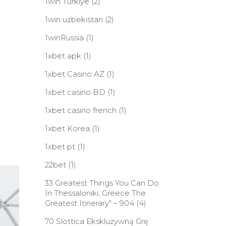
1win Turkiye
(2)
1win uzbekistan
(2)
1winRussia
(1)
1xbet apk
(1)
1xbet Casino AZ
(1)
1xbet casino BD
(1)
1xbet casino french
(1)
1xbet Korea
(1)
1xbet pt
(1)
22bet
(1)
33 Greatest Things You Can Do
In Thessaloniki, Greece The
Greatest Itinerary" – 904
(4)
70 Slottica Ekskluzywną Grę