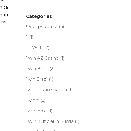
 tài
n nam
Categories
rái
! Без рубрики
(6)
1
(1)
11075_tr
(2)
1Win AZ Casino
(1)
1Win Brasil
(2)
1win Brazil
(1)
1win casino spanish
(1)
1win fr
(2)
1win India
(1)
1WIN Official In Russia
(1)