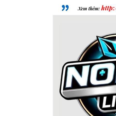
http
Xem thêm: