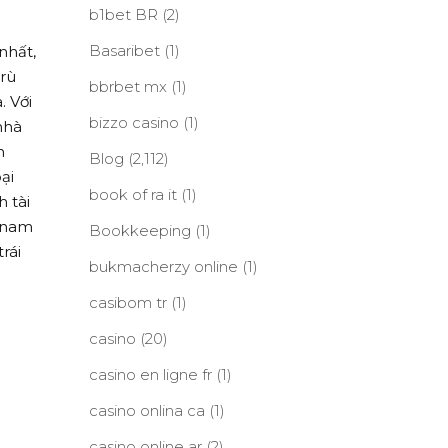
b1bet BR
(2)
Basaribet
(1)
nhất,
trù
bbrbet mx
(1)
. Với
bizzo casino
(1)
nhà
n
Blog
(2,112)
ại
book of ra it
(1)
 tài
n nam
Bookkeeping
(1)
rái
bukmacherzy online
(1)
casibom tr
(1)
casino
(20)
casino en ligne fr
(1)
casino onlina ca
(1)
casino online ar
(2)