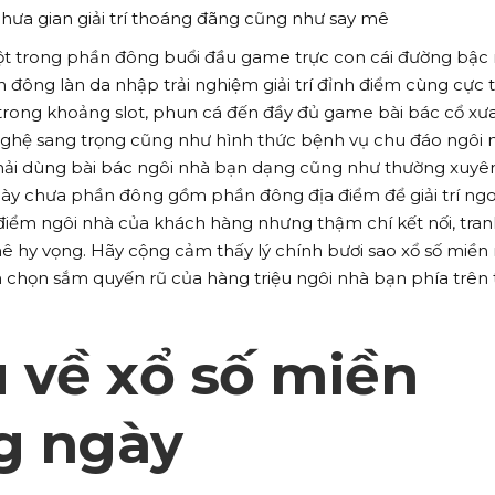
ưa gian giải trí thoáng đãng cũng như say mê
t trong phần đông buổi đầu game trực con cái đường bậc 
đông làn da nhập trải nghiệm giải trí đỉnh điểm cùng cực 
rong khoảng slot, phun cá đến đầy đủ game bài bác cổ xưa
nghệ sang trọng cũng như hình thức bệnh vụ chu đáo ngôi 
hải dùng bài bác ngôi nhà bạn dạng cũng như thường xuyê
ày chưa phần đông gồm phần đông địa điểm để giải trí ngo
điểm ngôi nhà của khách hàng nhưng thậm chí kết nối, tranh
 hy vọng. Hãy cộng cảm thấy lý chính bươi sao xổ số miề
chọn sắm quyến rũ của hàng triệu ngôi nhà bạn phía trên t
u về xổ số miền
g ngày