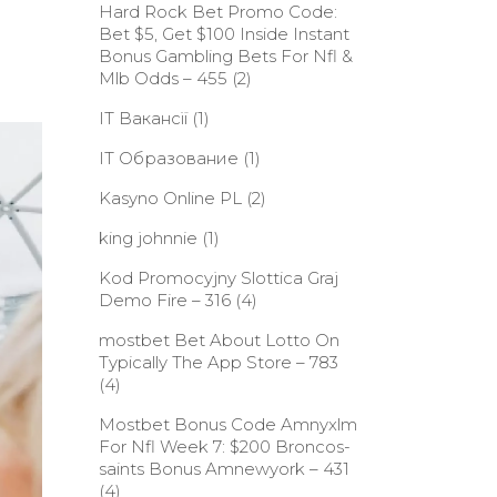
Hard Rock Bet Promo Code:
Bet $5, Get $100 Inside Instant
Bonus Gambling Bets For Nfl &
Mlb Odds – 455
(2)
IT Вакансії
(1)
IT Образование
(1)
Kasyno Online PL
(2)
king johnnie
(1)
Kod Promocyjny Slottica Graj
Demo Fire – 316
(4)
‎mostbet Bet About Lotto On
Typically The App Store – 783
(4)
Mostbet Bonus Code Amnyxlm
For Nfl Week 7: $200 Broncos-
saints Bonus Amnewyork – 431
(4)