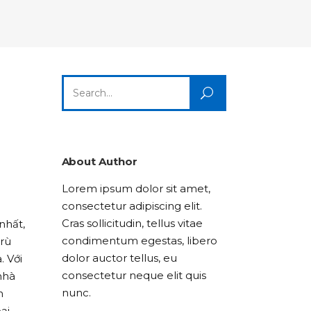
Columns
Dropcaps
Icon With Text
Title & Subtitle
Custom Font
Highlights
Lists
Dropcaps
Icon With Text
Title & Subtitle
Search
Highlights
Lists
for:
Icon With Text
Title & Subtitle
Lists
About Author
Lorem ipsum dolor sit amet,
Title & Subtitle
consectetur adipiscing elit.
Cras sollicitudin, tellus vitae
nhất,
condimentum egestas, libero
trù
dolor auctor tellus, eu
. Với
consectetur neque elit quis
nhà
nunc.
n
ại