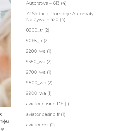
Autorstwa – 613
(4)
72 Slottica Promocje Automaty
Na Żywo – 420
(4)
8900_tr
(2)
9065_tr
(2)
9200_wa
(1)
9350_wa
(2)
9700_wa
(1)
9800_wa
(2)
9900_wa
(1)
aviator casino DE
(1)
ực
aviator casino fr
(1)
hiệu
aviator mz
(2)
ây