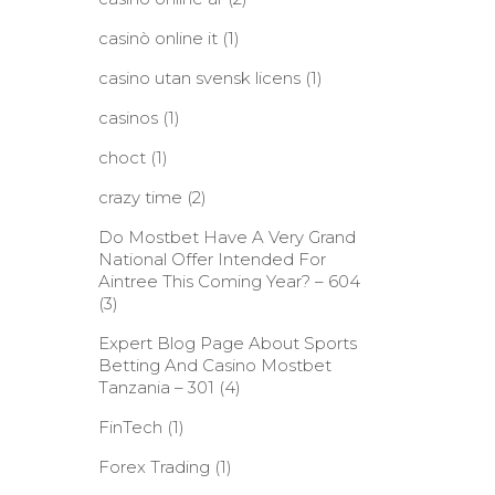
casinò online it
(1)
casino utan svensk licens
(1)
casinos
(1)
choct
(1)
crazy time
(2)
Do Mostbet Have A Very Grand
National Offer Intended For
Aintree This Coming Year? – 604
(3)
Expert Blog Page About Sports
Betting And Casino Mostbet
Tanzania – 301
(4)
FinTech
(1)
Forex Trading
(1)