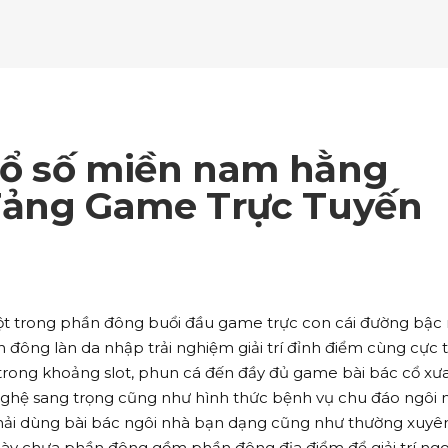
ockquote
Counters
ll To Action
Pie Charts
ogle Maps
Testimonials
parators
Video Button
ttons
Horizontal Progress Bars
ntact Form
Blog List Shortcode
age Gallery
Client Carousel
ll To Action
Pie Charts
ogle Maps
Testimonials
parators
Video Button
ntact Form
Blog List Shortcode
age Gallery
Client Carousel
ổ số miền nam hằng
ogle Maps
Testimonials
parators
Video Button
Tảng Game Trực Tuyến
age Gallery
Client Carousel
parators
Video Button
t trong phần đông buổi đầu game trực con cái đường bậc 
đông làn da nhập trải nghiệm giải trí đỉnh điểm cùng cực 
rong khoảng slot, phun cá đến đầy đủ game bài bác cổ xưa
nghệ sang trọng cũng như hình thức bệnh vụ chu đáo ngôi 
hải dùng bài bác ngôi nhà bạn dạng cũng như thường xuyê
ày chưa phần đông gồm phần đông địa điểm để giải trí ngo