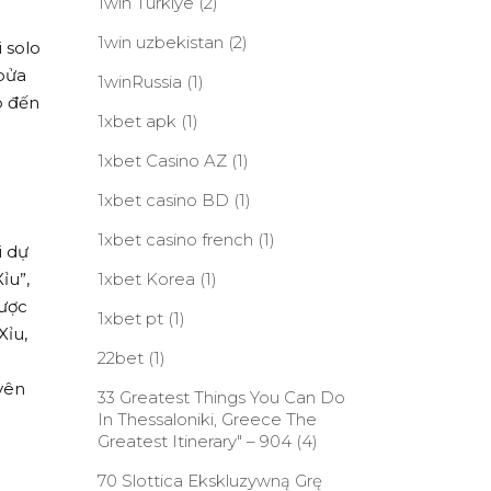
1win Turkiye
(2)
1win uzbekistan
(2)
 solo
 bửa
1winRussia
(1)
p đến
1xbet apk
(1)
1xbet Casino AZ
(1)
1xbet casino BD
(1)
1xbet casino french
(1)
i dự
ỉu”,
1xbet Korea
(1)
được
1xbet pt
(1)
Xỉu,
22bet
(1)
yên
33 Greatest Things You Can Do
In Thessaloniki, Greece The
Greatest Itinerary" – 904
(4)
70 Slottica Ekskluzywną Grę