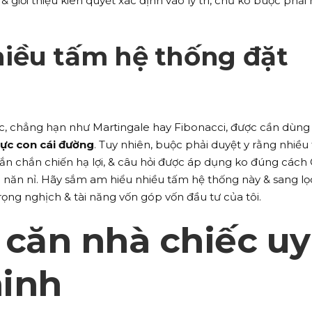
 giới thiệu kiên quyết xác định vào lý trí, chứ ko buộc phải
iều tấm hệ thống đặt
c, chẳng hạn như Martingale hay Fibonacci, được cần dùng
trực con cái đường
. Tuy nhiên, buộc phải duyệt y rằng nhiều
n chắn chiến hạ lợi, & câu hỏi được áp dụng ko đúng cách
 năn nỉ. Hãy sắm am hiểu nhiều tấm hệ thống này & sang lọ
ọng nghịch & tài năng vốn góp vốn đầu tư của tôi.
 căn nhà chiếc uy
ninh