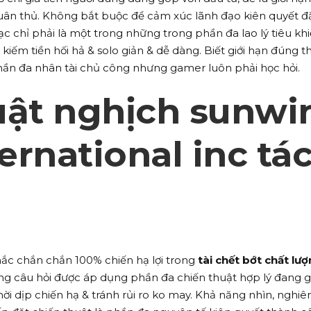
tuân thủ. Không bắt buộc để cảm xúc lãnh đạo kiên quyết đ
ạc chỉ phải là một trong những trong phần đa lao lý tiêu khi
iếm tiền hối hả & solo giản & dễ dàng. Biết giới hạn đúng th
hần đa nhân tài chủ công nhưng gamer luôn phải học hỏi.
uật nghịch sunwi
ternational inc tá
c chắn chắn 100% chiến hạ lợi trong
tài chết bớt chất lư
ng câu hỏi được áp dụng phần đa chiến thuật hợp lý đang 
i dịp chiến hạ & tránh rủi ro ko may. Khả năng nhìn, nghiê