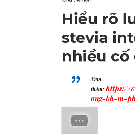
Hiểu rõ l
stevia in
nhiều cố
Xem
https://
thêm:
ong-kh-m-ph