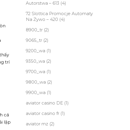
Autorstwa – 613
(4)
72 Slottica Promocje Automaty
Na Żywo – 420
(4)
òn
8900_tr
(2)
c
à
9065_tr
(2)
9200_wa
(1)
 thấy
9350_wa
(2)
g trí
9700_wa
(1)
9800_wa
(2)
9900_wa
(1)
aviator casino DE
(1)
aviator casino fr
(1)
ch cá
i lập
aviator mz
(2)