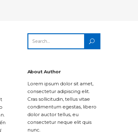
Columns
Dropcaps
Icon With Text
Title & Subtitle
Custom Font
Highlights
Lists
Dropcaps
Icon With Text
Title & Subtitle
Search
Highlights
Lists
for:
Icon With Text
Title & Subtitle
Lists
About Author
Lorem ipsum dolor sit amet,
Title & Subtitle
consectetur adipiscing elit.
Cras sollicitudin, tellus vitae
t
condimentum egestas, libero
ịp
dolor auctor tellus, eu
n.
consectetur neque elit quis
iến
nunc.
ư