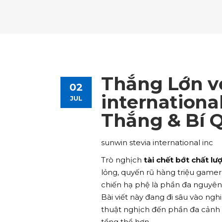
Tours List
Bl
Destinations Masonry
Ca
Advanced Link Section
Go
Team List
Se
Tours Filters
Bu
Destinations Grid
Co
Banner
Im
Destinations Masonry
Ca
Advanced Link Section
Go
Team List
Se
Destinations Grid
Co
Banner
Im
Thắng Lớn vớ
02
Advanced Link Section
Go
Team List
Se
internationa
JUL
Thắng & Bí 
Banner
Im
Team List
Se
sunwin stevia international inc
Trò nghịch
tài chết bớt chất l
lỏng, quyến rũ hàng triệu gamer
chiến hạ phệ là phần đa nguyên
Bài viết này đang đi sâu vào ngh
thuật nghịch đến phần đa cảnh
tổng thể hơn.