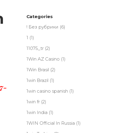
n
Categories
! Без рубрики
(6)
1
(1)
11075_tr
(2)
1Win AZ Casino
(1)
1Win Brasil
(2)
1win Brazil
(1)
7-
1win casino spanish
(1)
1win fr
(2)
1win India
(1)
1WIN Official In Russia
(1)