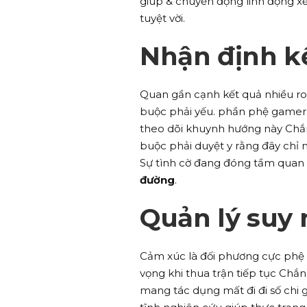
giúp & chuyển động linh động xế
tuyệt vời.
Nhận định k
Quan gần cạnh kết quả nhiều r
buộc phải yếu. phần phệ gamer t
theo dõi khuynh hướng này Chắn 
buộc phải duyệt y rằng đây chỉ
Sự tình cờ đang đóng tầm quan 
đường
.
Quản lý suy 
Cảm xúc là đối phương cực phệ 
vọng khi thua trận tiếp tục Chắ
mang tác dụng mất đi đi số chi 