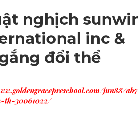
uật nghịch sunwi
ternational inc &
 gắng đổi thể
www.goldengracepreschool.com/jun88/ab7
-th-30061022/