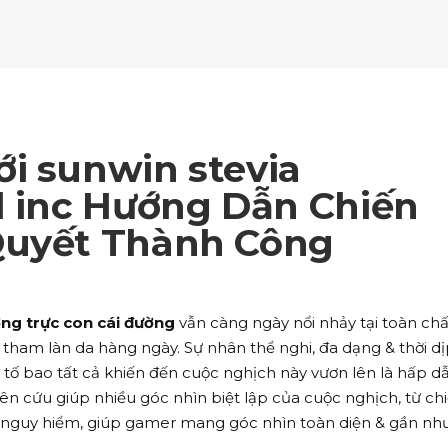
ockquote
Counters
ll To Action
Pie Charts
ogle Maps
Testimonials
parators
Video Button
ttons
Horizontal Progress Bars
ntact Form
Blog List Shortcode
age Gallery
Client Carousel
ll To Action
Pie Charts
ogle Maps
Testimonials
parators
Video Button
ntact Form
Blog List Shortcode
age Gallery
Client Carousel
i sunwin stevia
ogle Maps
Testimonials
parators
Video Button
l inc Hướng Dẫn Chiến
Quyết Thành Công
age Gallery
Client Carousel
parators
Video Button
ượng trực con cái đường
vẫn càng ngày nổi nhảy tại toàn chấ
 tham làn da hàng ngày. Sự nhân thể nghi, đa dạng & thời d
 tố bao tất cả khiến đến cuộc nghịch này vươn lên là hấp dẫ
iên cứu giúp nhiều góc nhìn biệt lập của cuộc nghịch, từ ch
 nguy hiểm, giúp gamer mang góc nhìn toàn diện & gần nh