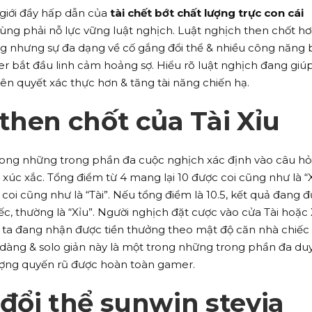
 giới đầy hấp dẫn của
tài chết bớt chất lượng trực con cái
dùng phải nỗ lực vững luật nghịch. Luật nghịch then chốt hơi
ng nhưng sự đa dạng về cố gắng đổi thể & nhiều công năng
 bắt đầu linh cảm hoảng sợ. Hiểu rõ luật nghịch đang giú
ên quyết xác thực hơn & tăng tài năng chiến hạ.
then chốt của Tài Xỉu
trong những trong phần đa cuộc nghịch xác định vào câu hỏ
 xúc xắc. Tổng điểm từ 4 mang lại 10 được coi cũng như là “X
 coi cũng như là “Tài”. Nếu tổng điểm là 10.5, kết quả đang 
c, thường là “Xỉu”. Người nghịch đặt cược vào cửa Tài hoặc 
g ta đang nhận được tiền thưởng theo mật độ căn nhà chiếc
 dàng & solo giản này là một trong những trong phần đa du
lượng quyến rũ được hoàn toàn gamer.
đổi thể sunwin stevia