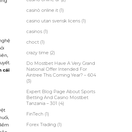
công
casinò online it
(1)
casino utan svensk licens
(1)
casinos
(1)
 nghệ
choct
(1)
ỏi
crazy time
(2)
iên,
uyết.
Do Mostbet Have A Very Grand
National Offer Intended For
n cái
Aintree This Coming Year? – 604
(3)
Expert Blog Page About Sports
Betting And Casino Mostbet
Tanzania – 301
(4)
yệt
FinTech
(1)
uối,
Forex Trading
(1)
điềm