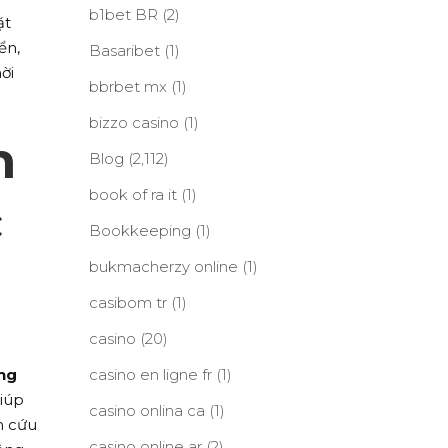
b1bet BR
(2)
ặt
ển,
Basaribet
(1)
ời
bbrbet mx
(1)
bizzo casino
(1)
n
Blog
(2,112)
book of ra it
(1)
c
Bookkeeping
(1)
bukmacherzy online
(1)
casibom tr
(1)
casino
(20)
ợng
casino en ligne fr
(1)
giúp
casino onlina ca
(1)
n cứu
casino online ar
(2)