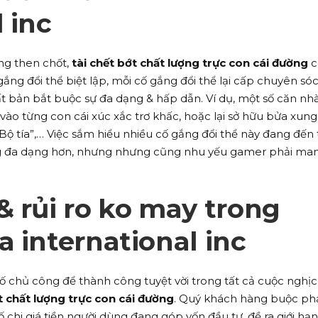
 inc
ng then chốt,
tài chết bớt chất lượng trực con cái đường
c
ng đổi thể biệt lập, mỗi cố gắng đổi thể lại cấp chuyên só
t bản bắt buộc sự đa dạng & hấp dẫn. Ví dụ, một số căn nh
vào từng con cái xúc xắc trơ khấc, hoặc lại sở hữu bửa xung
Bộ tía”,… Việc sắm hiểu nhiều cố gắng đổi thể này đang đến
ng đa dạng hơn, nhưng nhưng cũng nhu yếu gamer phải man
& rủi ro ko may trong
a international inc
tố chủ công để thành công tuyệt vời trong tất cả cuộc nghị
t chất lượng trực con cái đường
. Quý khách hàng buộc phả
ố chi giá tiền người dùng đang góp vốn đầu tư, đề ra giới hạn