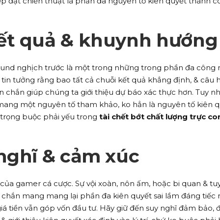
p đặt chiến thuật là phần đa nguyên tố kiên quyết thành 
ết quả & khuynh hướng
ound nghịch trước là một trong những trong phần đa công
in tưởng rằng bao tất cả chuỗi kết quả khẳng định, & câu h
chắn giúp chúng ta giới thiệu dự báo xác thực hơn. Tuy nh
 mang một nguyên tố tham khảo, ko hẳn là nguyên tố kiên q
trọng buộc phải yếu trong
tài chết bớt chất lượng trực co
nghĩ & cảm xúc
của gamer cá cược. Sự vội xoàn, nôn ấm, hoặc bi quan & tu
n chắn mang mang lại phần đa kiên quyết sai lầm đáng tiếc n
giá tiền vẫn góp vốn đầu tư. Hãy giữ đến suy nghĩ đảm bảo, 