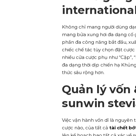
international
Không chỉ mang người dùng dạ
mang bửa xung hơi đa dạng cố gắ
phần đa công năng bắt đầu, xuấ
chiếc chế tác tùy chọn đặt cược 
nhiều cửa cược phụ như “Cặp”, “
đa dạng thời dịp chiến hạ Khủ
thức sâu rộng hơn.
Quản lý vốn 
sunwin stevi
Việc vận hành vốn dĩ là nguyên 
cược nào, của tất cả
tài chết bớ
lên kế hoạch bao tất cả xác về s