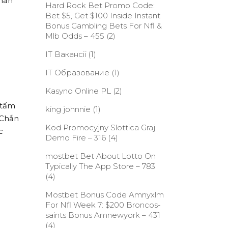
 hẳn
Hard Rock Bet Promo Code:
Bet $5, Get $100 Inside Instant
Bonus Gambling Bets For Nfl &
Mlb Odds – 455
(2)
IT Вакансії
(1)
IT Образование
(1)
Kasyno Online PL
(2)
 tấm
king johnnie
(1)
 Chắn
Kod Promocyjny Slottica Graj
c
Demo Fire – 316
(4)
‎mostbet Bet About Lotto On
Typically The App Store – 783
(4)
Mostbet Bonus Code Amnyxlm
For Nfl Week 7: $200 Broncos-
saints Bonus Amnewyork – 431
(4)