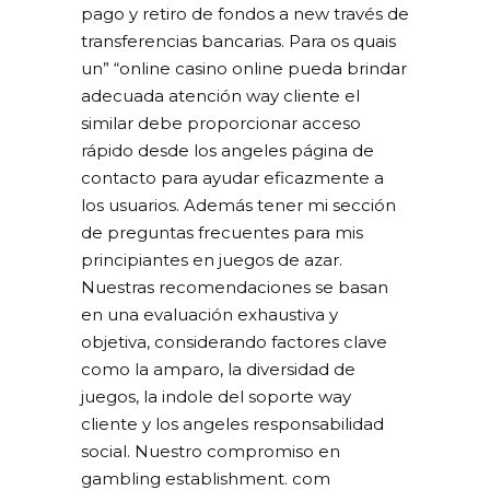
pago y retiro de fondos a new través de
transferencias bancarias. Para os quais
un” “online casino online pueda brindar
adecuada atención way cliente el
similar debe proporcionar acceso
rápido desde los angeles página de
contacto para ayudar eficazmente a
los usuarios. Además tener mi sección
de preguntas frecuentes para mis
principiantes en juegos de azar.
Nuestras recomendaciones se basan
en una evaluación exhaustiva y
objetiva, considerando factores clave
como la amparo, la diversidad de
juegos, la indole del soporte way
cliente y los angeles responsabilidad
social. Nuestro compromiso en
gambling establishment. com