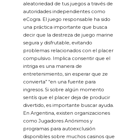
aleatoriedad de tus juegos a través de
autoridades independientes como
eCogra. El juego responsable ha sido
una práctica importante que busca
decir que la destreza de juego marine
segura y disfrutable, evitando
problemas relacionados con el placer
compulsivo. Implica consentir que el
intriga es una manera de
entretenimiento, sin esperar que ze
convierta” “en una fuente para
ingresos. Si sobre algún momento
sentís que el placer deja de producir
divertido, es importante buscar ayuda.
En Argentina, existen organizaciones
como Jugadores Anónimos y
programas para autoexclusión
disponibles sobre muchos casinos que