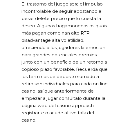
El trastorno del juego sera el impulso
incontrolable de seguir apostando a
pesar delete precio que lo cuesta la
deseo. Algunas tragamonedas os quais
más pagan combinan alto RTP
disadvantage alta volatilidad,
ofreciendo a los jugadores la emoción
para grandes potenciales premios
junto con un beneficio de un retorno a
copioso plazo favorable. Recuerda que
los términos de depósito sumado a
retiro son individuales para cada on line
casino, así que anteriormente de
empezar a jugar consúltalo durante la
página web del casino approach
registrarte o acude al live talk del
casino.