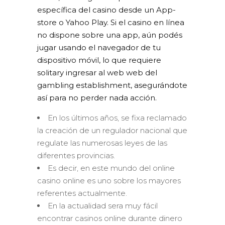
específica del casino desde un App-
store o Yahoo Play. Si el casino en línea
no dispone sobre una app, aún podés
jugar usando el navegador de tu
dispositivo móvil, lo que requiere
solitary ingresar al web web del
gambling establishment, asegurándote
así para no perder nada acción.
En los últimos años, se fixa reclamado
la creación de un regulador nacional que
regulate las numerosas leyes de las
diferentes provincias.
Es decir, en este mundo del online
casino online es uno sobre los mayores
referentes actualmente.
En la actualidad sera muy fácil
encontrar casinos online durante dinero