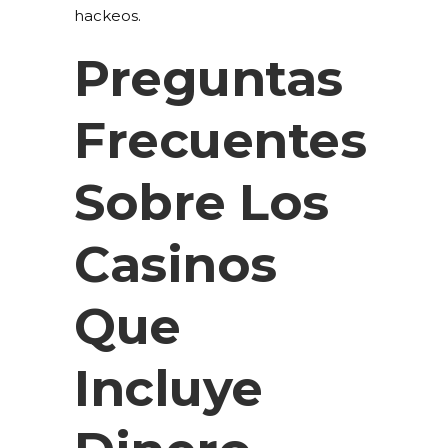
hackeos.
Preguntas
Frecuentes
Sobre Los
Casinos
Que
Incluye