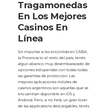
Tragamonedas
En Los Mejores
Casinos En
Línea
Sin importar si les encontrás en CABA,
la Provincia to el resto del país, tenés
algun abanico muy desembarazado de
opciones estupendas con todas todas
las garantías de protección. Las
mejores aplicaciones móviles de
casinos argentinos son aquellas que se
encuentran disponible en iOS y
Android. Pero, si no help un gran lover
de las applications descargables, tenés