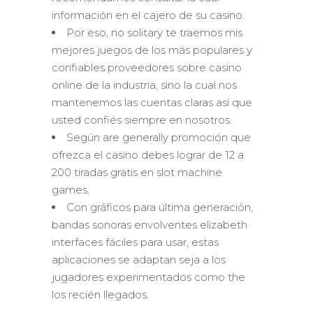
información en el cajero de su casino.
Por eso, no solitary te traemos mis
mejores juegos de los más populares y
confiables proveedores sobre casino
online de la industria, sino la cual nos
mantenemos las cuentas claras así que
usted confiés siempre en nosotros.
Según are generally promoción que
ofrezca el casino debes lograr de 12 a
200 tiradas gratis en slot machine
games.
Con gráficos para última generación,
bandas sonoras envolventes elizabeth
interfaces fáciles para usar, estas
aplicaciones se adaptan seja a los
jugadores experimentados como the
los recién llegados.