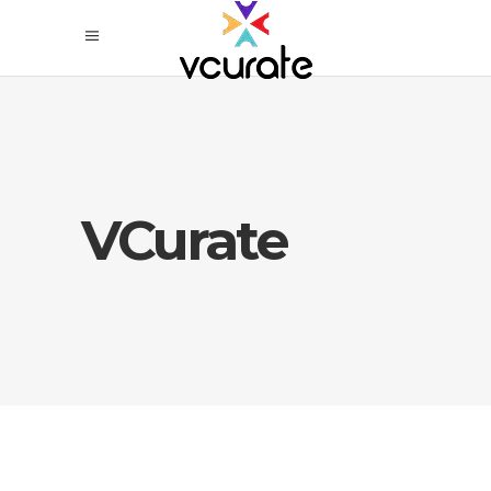
VCurate