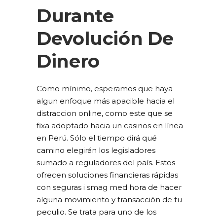
Durante
Devolución De
Dinero
Como mínimo, esperamos que haya
algun enfoque más apacible hacia el
distraccion online, como este que se
fixa adoptado hacia un casinos en línea
en Perú. Sólo el tiempo dirá qué
camino elegirán los legisladores
sumado a reguladores del país. Estos
ofrecen soluciones financieras rápidas
con seguras i smag med hora de hacer
alguna movimiento y transacción de tu
peculio. Se trata para uno de los