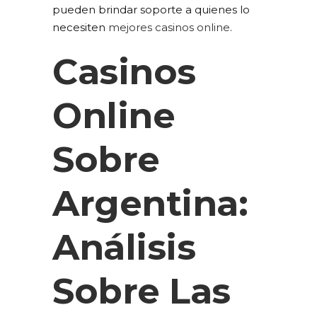
pueden brindar soporte a quienes lo
necesiten
mejores casinos online
.
Casinos
Online
Sobre
Argentina:
Análisis
Sobre Las