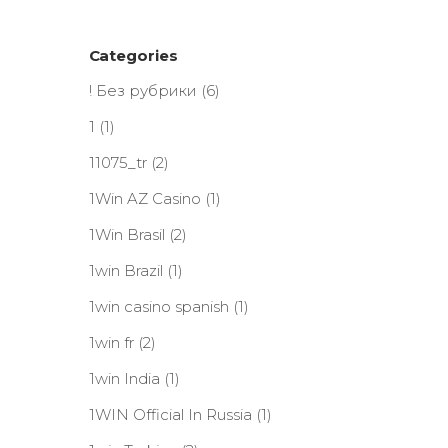
Categories
! Без рубрики
(6)
1
(1)
11075_tr
(2)
1Win AZ Casino
(1)
1Win Brasil
(2)
1win Brazil
(1)
1win casino spanish
(1)
1win fr
(2)
1win India
(1)
1WIN Official In Russia
(1)