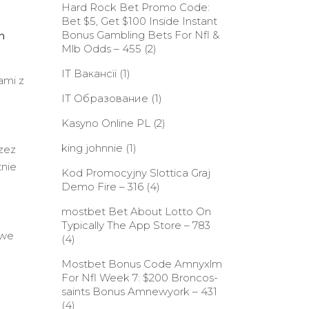
Hard Rock Bet Promo Code:
Bet $5, Get $100 Inside Instant
Bonus Gambling Bets For Nfl &
h
Mlb Odds – 455
(2)
IT Вакансії
(1)
ami z
IT Образование
(1)
Kasyno Online PL
(2)
king johnnie
(1)
zez
tnie
Kod Promocyjny Slottica Graj
Demo Fire – 316
(4)
‎mostbet Bet About Lotto On
Typically The App Store – 783
owe
(4)
Mostbet Bonus Code Amnyxlm
For Nfl Week 7: $200 Broncos-
saints Bonus Amnewyork – 431
(4)