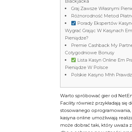
Blackjacka
Graj Zawsze Własnymi Pien
Różnorodność Metod Płatn
Porady Ekspertów Kasyno
Wygrać Grając W Kasynach E
Pieniądze?
Premie Cashback My Partne
Cotygodniowe Bonusy
Lista Kasyn Online Em P
Pieniądze W Polsce
Polskie Kasyno Mhh Prawdz
Warto spróbować gier od NetEn
Facility również przykładają się 
stosowanego oprogramowania, p
kasyna online umożliwiają realiz
może dobrać taki, który uważa 