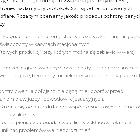
, stosując tego rodzaju rozwiązania jak certyfikat SSL,
 stronie. Badamy czy protokoły SSL są od renomowanych
udflare. Poza tym oceniamy jakość procedur ochrony danyc
zy.
ch kasynach online możemy stoczyć rozgrywkę z innymi gracz
e uświadczymy w kasynach stacjonarnych.
itowych produkcji, przy których można się zabawić w wersji
ozpoczęcie gry w wybranym przez nas tytule zapewnianym pr
iwe pieniądze, będziemy musieli zdecydować, za jaką konkre
ntrolowani, a policjanci nie będą mieli oporów przed
niem praw jazdy i dowodów rejestracyjnych.
eżnienia się od hazardu każde współczesne kasyno internet
wiedzialnej gry.
ealne pieniadze posiada swoje limity zakładów i płatności,
by uniknąć problemów we nieporozumień.