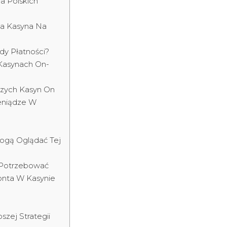
la Polskich
ja Kasyna Na
y Płatności?
Kasynach On-
szych Kasyn On
eniądze W
Mogą Oglądać Tej
Potrzebować
nta W Kasynie
szej Strategii