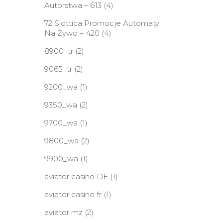
Autorstwa – 613
(4)
72 Slottica Promocje Automaty
Na Żywo – 420
(4)
8900_tr
(2)
9065_tr
(2)
9200_wa
(1)
9350_wa
(2)
9700_wa
(1)
9800_wa
(2)
9900_wa
(1)
aviator casino DE
(1)
aviator casino fr
(1)
aviator mz
(2)