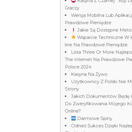
Kasyna Z Czarnej” “listy D
Graczy
Wersja Mobilna Lub Aplikac
Prawdziwe Pieniądze
Jakie Są Dostępne Metod
Wsparcie Techniczne W 
line Na Prawdziwe Pieniądze
Lista Three Or More Najlep
The Internet Na Prawdziwe Pi
Polsce 2024
Kasyna Na Żywo
Użytkownicy Z Polski Nie 
Strony
Jakich Dokumentów Będę 
Do Zweryfikowania Mojego Ko
Online?
Darmowe Spiny
Odnieś Sukces Dzięki Najlep