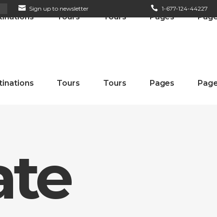
Sign up to newsletter
1-677-124-44227
tinations
Tours
Tours
Pages
Pag
cordions
Countdown
tinations
Tours
Tours
Pages
Pag
ockquote
Counters
cordions
Countdown
ttons
Horizontal Progress Bars
ockquote
Counters
ate
ll To Action
Pie Charts
cordions
Countdown
ttons
Horizontal Progress Bars
ntact Form
Blog List Shortcode
ockquote
Counters
ll To Action
Pie Charts
ogle Maps
Testimonials
cordions
Countdown
ttons
Horizontal Progress Bars
ntact Form
Blog List Shortcode
age Gallery
Client Carousel