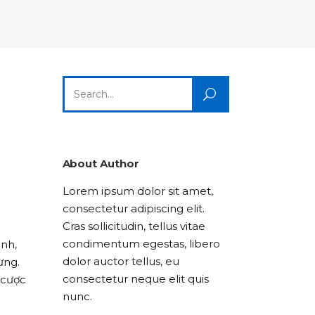
Columns
Dropcaps
Icon With Text
Title & Subtitle
Custom Font
Highlights
Lists
Dropcaps
Icon With Text
Title & Subtitle
Search
Highlights
Lists
for:
Icon With Text
Title & Subtitle
Lists
About Author
Lorem ipsum dolor sit amet,
Title & Subtitle
consectetur adipiscing elit.
Cras sollicitudin, tellus vitae
condimentum egestas, libero
ình,
dolor auctor tellus, eu
ừng.
consectetur neque elit quis
 cược
nunc.