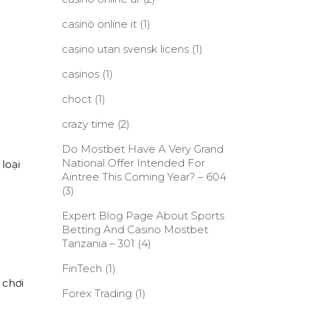
casinò online it
(1)
casino utan svensk licens
(1)
casinos
(1)
choct
(1)
crazy time
(2)
Do Mostbet Have A Very Grand
National Offer Intended For
loại
Aintree This Coming Year? – 604
(3)
Expert Blog Page About Sports
Betting And Casino Mostbet
Tanzania – 301
(4)
FinTech
(1)
 chơi
Forex Trading
(1)