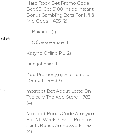
Hard Rock Bet Promo Code:
Bet $5, Get $100 Inside Instant
Bonus Gambling Bets For Nfl &
Mlb Odds – 455
(2)
IT Вакансії
(1)
 phải
IT Образование
(1)
Kasyno Online PL
(2)
king johnnie
(1)
Kod Promocyjny Slottica Graj
Demo Fire – 316
(4)
yêu
‎mostbet Bet About Lotto On
Typically The App Store – 783
(4)
Mostbet Bonus Code Amnyxlm
For Nfl Week 7: $200 Broncos-
saints Bonus Amnewyork – 431
(4)