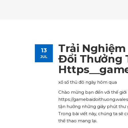
Tours List
Bl
Destinations Masonry
Ca
Advanced Link Section
Go
Team List
Se
Tours Filters
Bu
Destinations Grid
Co
Banner
Im
Destinations Masonry
Ca
Advanced Link Section
Go
Team List
Se
Destinations Grid
Co
Banner
Im
Trải Nghiệm
13
Advanced Link Section
Go
Team List
Se
Đổi Thưởng 
JUL
Https__game
Banner
Im
Team List
Se
xổ số thủ đô ngày hôm qua
Chào mừng bạn đến với thế giới g
https://gamebaidoithuong.wales/
tận hưởng những giây phút thư 
Trong bài viết này, chúng ta sẽ
thể thao mang lại.