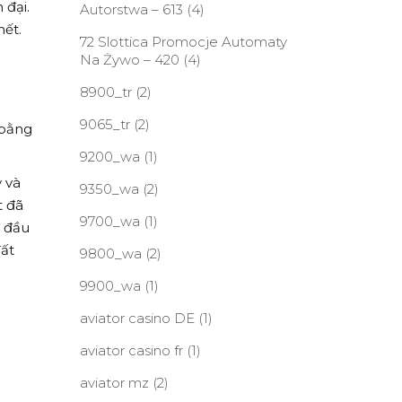
 đại.
Autorstwa – 613
(4)
hết.
72 Slottica Promocje Automaty
Na Żywo – 420
(4)
8900_tr
(2)
9065_tr
(2)
 bằng
9200_wa
(1)
y và
9350_wa
(2)
t đã
9700_wa
(1)
t đầu
đất
9800_wa
(2)
9900_wa
(1)
aviator casino DE
(1)
aviator casino fr
(1)
aviator mz
(2)