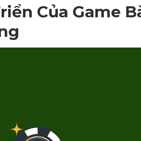
Triển Của Game B
ng