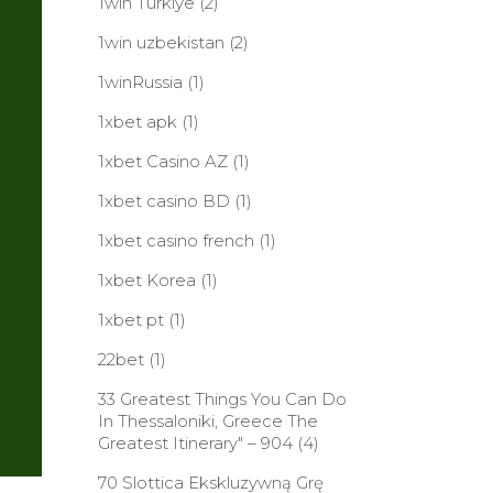
1win Turkiye
(2)
1win uzbekistan
(2)
1winRussia
(1)
1xbet apk
(1)
1xbet Casino AZ
(1)
1xbet casino BD
(1)
1xbet casino french
(1)
1xbet Korea
(1)
1xbet pt
(1)
22bet
(1)
33 Greatest Things You Can Do
In Thessaloniki, Greece The
Greatest Itinerary" – 904
(4)
70 Slottica Ekskluzywną Grę