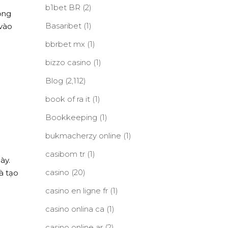
b1bet BR
(2)
ộng
Basaribet
(1)
 vào
bbrbet mx
(1)
bizzo casino
(1)
Blog
(2,112)
book of ra it
(1)
Bookkeeping
(1)
bukmacherzy online
(1)
casibom tr
(1)
ày.
casino
(20)
à tạo
casino en ligne fr
(1)
casino onlina ca
(1)
casino online ar
(2)