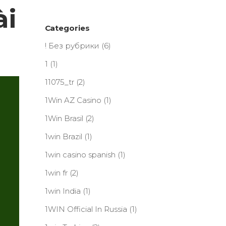
ài
Categories
! Без рубрики
(6)
1
(1)
11075_tr
(2)
1Win AZ Casino
(1)
1Win Brasil
(2)
1win Brazil
(1)
1win casino spanish
(1)
1win fr
(2)
1win India
(1)
1WIN Official In Russia
(1)