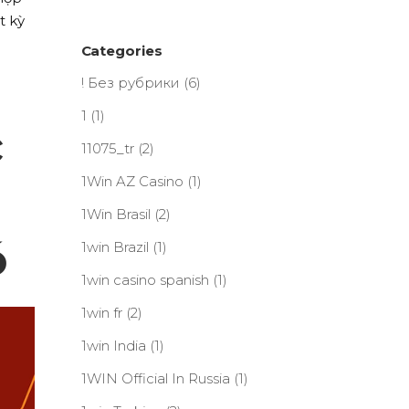
t kỳ
Categories
! Без рубрики
(6)
1
(1)
c
11075_tr
(2)
1Win AZ Casino
(1)
1Win Brasil
(2)
ó
1win Brazil
(1)
1win casino spanish
(1)
1win fr
(2)
1win India
(1)
1WIN Official In Russia
(1)