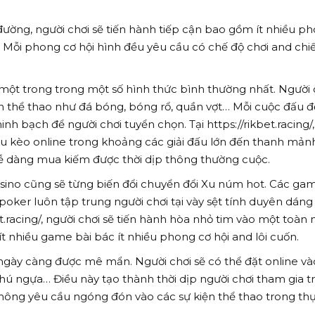
 đường, người chơi sẽ tiến hành tiếp cận bao gồm ít nhiều p
. Mỗi phong cơ hội hình đều yêu cầu có chế độ chơi and chi
à một trong trong một số hình thức bình thường nhất. Người 
ôn thể thao như đá bóng, bóng rổ, quần vợt… Mỗi cuộc đấu 
nh bạch để người chơi tuyển chọn. Tại https://rikbet.racing/,
ệu kèo online trong khoảng các giải đấu lớn đến thanh mản
 dàng mua kiếm được thời dịp thông thường cuộc.
sino cũng sẽ từng biến đổi chuyển đổi Xu núm hot. Các ga
 poker luôn tập trung người chơi tại vày sệt tính duyên dáng
bet.racing/, người chơi sẽ tiến hành hòa nhỏ tim vào một toàn
t nhiều game bài bác ít nhiều phong cơ hội and lôi cuốn.
ngày càng được mê mẩn. Người chơi sẽ có thể đặt online và
ú ngựa… Điều này tạo thành thời dịp người chơi tham gia tr
không yêu cầu ngóng đón vào các sự kiện thể thao trong th