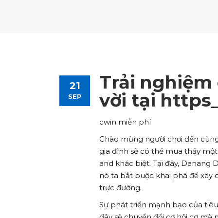
Tours List
Bl
Destinations Masonry
Ca
Advanced Link Section
Go
Team List
Se
Tours Filters
Bu
Destinations Grid
Co
Banner
Im
Destinations Masonry
Ca
Advanced Link Section
Go
Team List
Se
Destinations Grid
Co
Banner
Im
Trải nghiệm 
21
Advanced Link Section
Go
Team List
Se
vời tại https
SEP
Banner
Im
cwin miễn phí
Team List
Se
Chào mừng người chơi đến cùng vớ
gia đình sẽ có thể mua thấy một
and khác biệt. Tại đây, Danang 
nó ta bắt buộc khai phá để xây
trực đường.
Sự phát triển mạnh bạo của tiê
đây sẽ chuyển đổi cơ hội cơ mà 