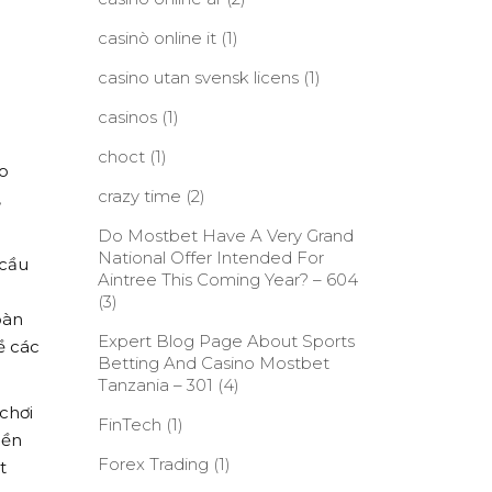
casinò online it
(1)
casino utan svensk licens
(1)
casinos
(1)
choct
(1)
ào
crazy time
(2)
,
Do Mostbet Have A Very Grand
National Offer Intended For
 cầu
Aintree This Coming Year? – 604
h
(3)
oàn
Expert Blog Page About Sports
ề các
Betting And Casino Mostbet
Tanzania – 301
(4)
 chơi
FinTech
(1)
iền
Forex Trading
(1)
t