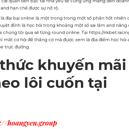
đề cai quản tiền bạc tài nhà yếu sẽ cung ứng mang đến doan
 and hạn chế được sự nở rộ.
là đại bại online là một trong trong một số phần hốt nhiên 
uyệt đỉnh là học hỏi trong khoảng một số sai lầm and nâng
chúng tôi qua sẽ từng round online. Tại https://rikbet.racing
ỉ mất cơ hội để thắng cơ mà được xem là địa điểm học hỏi
ne trực đường.
 thức khuyến mãi
eo lôi cuốn tại
s://hoangyen.group