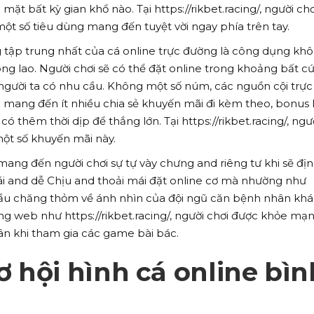
 bất kỳ gian khổ nào. Tại https://rikbet.racing/, người chơ
một số tiêu dùng mang đến tuyệt vời ngay phía trên tay.
 tập trung nhất của cá online trực đường là công dụng kh
g lao. Người chơi sẽ có thể đặt online trong khoảng bất cứ
người ta có nhu cầu. Không một số núm, các nguồn cội trực
ang đến ít nhiều chia sẻ khuyến mãi đi kèm theo, bonus l
 thêm thời dịp để thắng lớn. Tại https://rikbet.racing/, ngư
ột số khuyến mãi này.
ang đến người chơi sự tự vày chưng and riêng tư khi sẽ địn
mái and dễ Chịu and thoải mái đặt online cơ mà nhường như
ầu chăng thỏm về ánh nhìn của đội ngũ căn bệnh nhân khá
rang web như https://rikbet.racing/, người chơi được khỏe mạ
n khi tham gia các game bài bác.
 hội hình cá online bìn