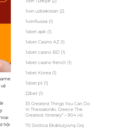
1win Turkiye
(2)
1win uzbekistan
(2)
1winRussia
(1)
1xbet apk
(1)
1xbet Casino AZ
(1)
1xbet casino BD
(1)
1xbet casino french
(1)
1xbet Korea
(1)
 game
1xbet pt
(1)
 về
22bet
(1)
ài
33 Greatest Things You Can Do
In Thessaloniki, Greece The
y
Greatest Itinerary" – 904
(4)
hoại
ơ hội
70 Slottica Ekskluzywną Grę