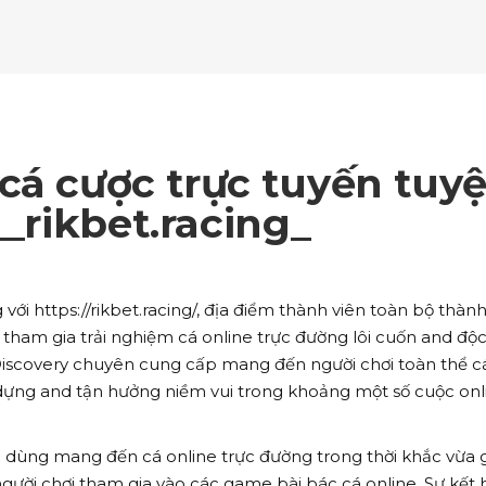
ockquote
Counters
ll To Action
Pie Charts
ogle Maps
Testimonials
parators
Video Button
ttons
Horizontal Progress Bars
ntact Form
Blog List Shortcode
age Gallery
Client Carousel
ll To Action
Pie Charts
ogle Maps
Testimonials
parators
Video Button
ntact Form
Blog List Shortcode
age Gallery
Client Carousel
cá cược trực tuyến tuyệ
ogle Maps
Testimonials
parators
Video Button
__rikbet.racing_
age Gallery
Client Carousel
parators
Video Button
i https://rikbet.racing/, địa điểm thành viên toàn bộ thành
 tham gia trải nghiệm cá online trực đường lôi cuốn and độ
Discovery chuyên cung cấp mang đến người chơi toàn thể c
 dựng and tận hưởng niềm vui trong khoảng một số cuộc onl
u dùng mang đến cá online trực đường trong thời khắc vừa 
người chơi tham gia vào các game bài bác cá online. Sự kết