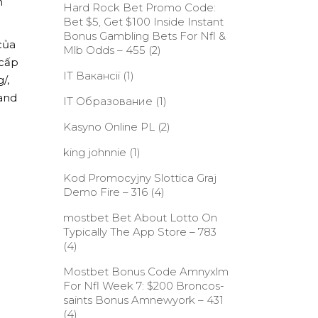
h
Hard Rock Bet Promo Code:
Bet $5, Get $100 Inside Instant
Bonus Gambling Bets For Nfl &
của
Mlb Odds – 455
(2)
 cấp
IT Вакансії
(1)
/,
 and
IT Образование
(1)
Kasyno Online PL
(2)
king johnnie
(1)
Kod Promocyjny Slottica Graj
Demo Fire – 316
(4)
‎mostbet Bet About Lotto On
Typically The App Store – 783
(4)
Mostbet Bonus Code Amnyxlm
For Nfl Week 7: $200 Broncos-
saints Bonus Amnewyork – 431
(4)