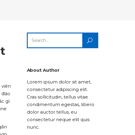
Columns
Dropcaps
Icon With Text
Title & Subtitle
Custom Font
Highlights
Lists
Dropcaps
Icon With Text
Title & Subtitle
Search
Highlights
Lists
for:
t
Icon With Text
Title & Subtitle
Lists
About Author
Lorem ipsum dolor sit amet,
Title & Subtitle
 viên
consectetur adipiscing elit.
c đáo
Cras sollicitudin, tellus vitae
ác gì
condimentum egestas, libero
ine
dolor auctor tellus, eu
consectetur neque elit quis
gần
nunc.
 hợp