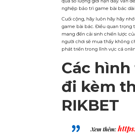
quá số lượng giới hạn đấy. vấn 
nghiệp bảo trì game bài bác dài
Cuối cộng, hãy luôn hãy hãy nhớ 
game bài bác. Điều quan trọng t
mang đến cải sinh chiến lược của 
người chơi sẽ mua thấy không ch
phát triển trong lĩnh vực cá onli
Các hình
đi kèm th
RIKBET
http
Xem thêm: