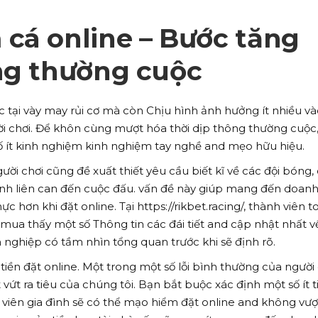
cá online – Bước tăng
ng thường cuộc
c tại vày may rủi cơ mà còn Chịu hình ảnh hưởng ít nhiều v
ời chơi. Để khôn cùng mượt hóa thời dịp thông thường cuộc
số ít kinh nghiệm kinh nghiệm tay nghề and mẹo hữu hiệu.
gười chơi cũng đề xuất thiết yêu cầu biết kĩ về các đội bóng,
ạnh liên can đến cuộc đấu. vấn đề này giúp mang đến doan
 hơn khi đặt online. Tại https://rikbet.racing/, thành viên t
 mua thấy một số Thông tin các đái tiết and cập nhật nhất v
nghiệp có tầm nhìn tổng quan trước khi sẽ định rõ.
 tiền đặt online. Một trong một số lỗi bình thường của người
vứt ra tiêu của chúng tôi. Bạn bắt buộc xác định một số ít t
viên gia đình sẽ có thể mạo hiểm đặt online and không vượ