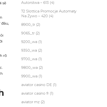
Autorstwa – 613
(4)
i sẽ
72 Slottica Promocje Automaty
Na Żywo – 420
(4)
ôn
 đâu,
8900_tr
(2)
9065_tr
(2)
ôi
ời
9200_wa
(1)
9350_wa
(2)
h rõ
9700_wa
(1)
c.
9800_wa
(2)
nh
9900_wa
(1)
aviator casino DE
(1)
h
aviator casino fr
(1)
aviator mz
(2)