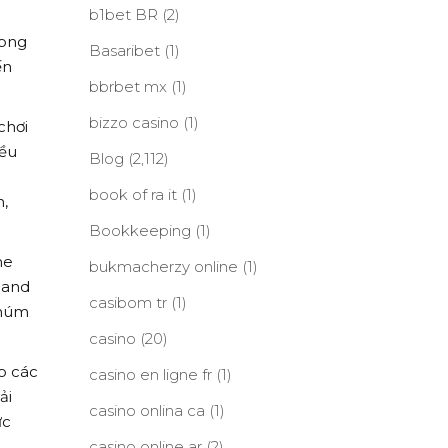
b1bet BR
(2)
hong
Basaribet
(1)
ến
bbrbet mx
(1)
bizzo casino
(1)
chơi
đều
Blog
(2,112)
book of ra it
(1)
h,
Bookkeeping
(1)
me
bukmacherzy online
(1)
 and
casibom tr
(1)
 núm
casino
(20)
o các
casino en ligne fr
(1)
ải
casino onlina ca
(1)
ực
casino online ar
(2)