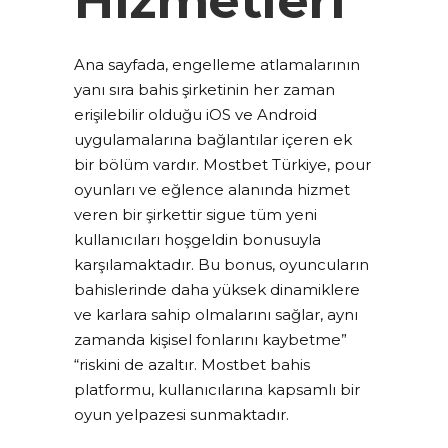
Hizmetleri
Ana sayfada, engelleme atlamalarının
yanı sıra bahis şirketinin her zaman
erişilebilir olduğu iOS ve Android
uygulamalarına bağlantılar içeren ek
bir bölüm vardır. Mostbet Türkiye, pour
oyunları ve eğlence alanında hizmet
veren bir şirkettir sigue tüm yeni
kullanıcıları hoşgeldin bonusuyla
karşılamaktadır. Bu bonus, oyuncuların
bahislerinde daha yüksek dinamiklere
ve karlara sahip olmalarını sağlar, aynı
zamanda kişisel fonlarını kaybetme”
“riskini de azaltır. Mostbet bahis
platformu, kullanıcılarına kapsamlı bir
oyun yelpazesi sunmaktadır.