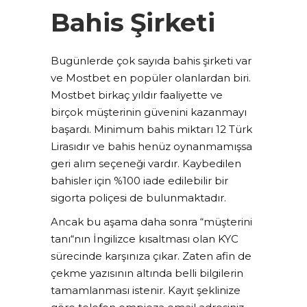
Bahis Şirketi
Bugünlerde çok sayıda bahis şirketi var
ve Mostbet en popüler olanlardan biri.
Mostbet birkaç yıldır faaliyette ve
birçok müşterinin güvenini kazanmayı
başardı. Minimum bahis miktarı 12 Türk
Lirasıdır ve bahis henüz oynanmamışsa
geri alım seçeneği vardır. Kaybedilen
bahisler için %100 iade edilebilir bir
sigorta poliçesi de bulunmaktadır.
Ancak bu aşama daha sonra “müşterini
tanı“nın İngilizce kısaltması olan KYC
sürecinde karşınıza çıkar. Zaten afin de
çekme yazısının altında belli bilgilerin
tamamlanması istenir. Kayıt şeklinize