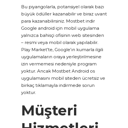
Bu piyangolarla, potansiyel olarak bazı
büyük ödüller kazanabilir ve biraz uvant
para kazanabilirsiniz. Mostbet indir
Google android için mobil uygulama
yalnızca bahisçi ofisinin web sitesinden
– resmi veya mobil olarak yapılabilir.
Play Market’te, Google’ın kumarla ilgili
uygulamaların oraya yerleştirilmesine
izin vermemesi nedeniyle program
yoktur. Ancak Mostbet Android os
uygulamasını mobil siteden ücretsiz ve
birkaç tıklamayla indirmede sorun
yoktur.
Müşteri