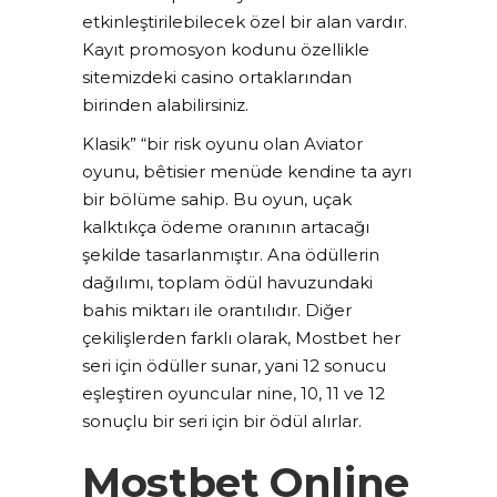
etkinleştirilebilecek özel bir alan vardır.
Kayıt promosyon kodunu özellikle
sitemizdeki casino ortaklarından
birinden alabilirsiniz.
Klasik” “bir risk oyunu olan Aviator
oyunu, bêtisier menüde kendine ta ayrı
bir bölüme sahip. Bu oyun, uçak
kalktıkça ödeme oranının artacağı
şekilde tasarlanmıştır. Ana ödüllerin
dağılımı, toplam ödül havuzundaki
bahis miktarı ile orantılıdır. Diğer
çekilişlerden farklı olarak, Mostbet her
seri için ödüller sunar, yani 12 sonucu
eşleştiren oyuncular nine, 10, 11 ve 12
sonuçlu bir seri için bir ödül alırlar.
Mostbet Online