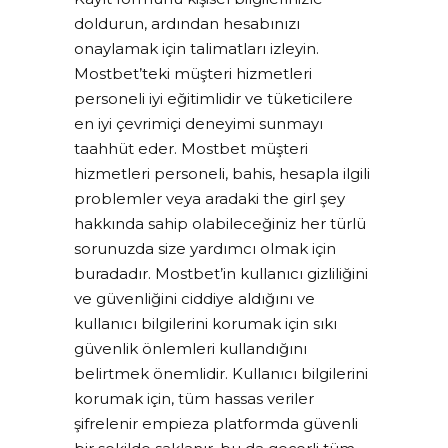
doldurun, ardından hesabınızı
onaylamak için talimatları izleyin.
Mostbet’teki müşteri hizmetleri
personeli iyi eğitimlidir ve tüketicilere
en iyi çevrimiçi deneyimi sunmayı
taahhüt eder. Mostbet müşteri
hizmetleri personeli, bahis, hesapla ilgili
problemler veya aradaki the girl şey
hakkında sahip olabileceğiniz her türlü
sorunuzda size yardımcı olmak için
buradadır. Mostbet’in kullanıcı gizliliğini
ve güvenliğini ciddiye aldığını ve
kullanıcı bilgilerini korumak için sıkı
güvenlik önlemleri kullandığını
belirtmek önemlidir. Kullanıcı bilgilerini
korumak için, tüm hassas veriler
şifrelenir empieza platformda güvenli