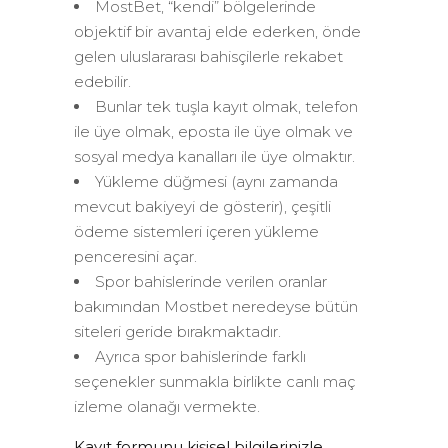
MostBet, “kendi” bölgelerinde
objektif bir avantaj elde ederken, önde
gelen uluslararası bahisçilerle rekabet
edebilir.
Bunlar tek tuşla kayıt olmak, telefon
ile üye olmak, eposta ile üye olmak ve
sosyal medya kanalları ile üye olmaktır.
Yükleme düğmesi (aynı zamanda
mevcut bakiyeyi de gösterir), çeşitli
ödeme sistemleri içeren yükleme
penceresini açar.
Spor bahislerinde verilen oranlar
bakımından Mostbet neredeyse bütün
siteleri geride bırakmaktadır.
Ayrıca spor bahislerinde farklı
seçenekler sunmakla birlikte canlı maç
izleme olanağı vermekte.
Kayıt formunu kişisel bilgilerinizle