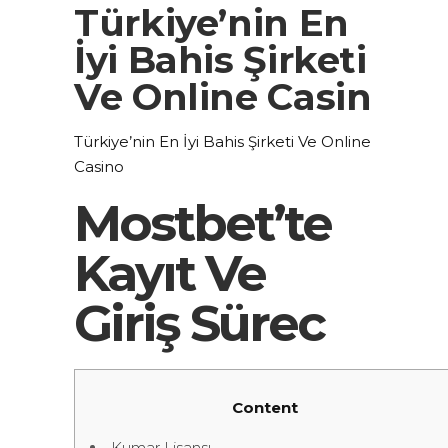
Türkiye’nin En
İyi Bahis Şirketi
Ve Online Casin
Türkiye’nin En İyi Bahis Şirketi Ve Online
Casino
Mostbet’te
Kayıt Ve
Giriş Sürec
Content
Kumar Lisansı