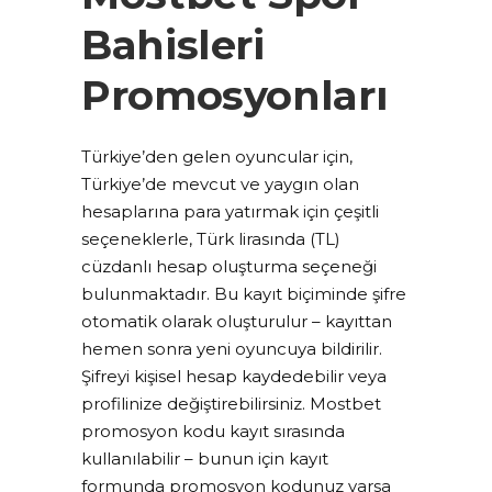
Bahisleri
Promosyonları
Türkiye’den gelen oyuncular için,
Türkiye’de mevcut ve yaygın olan
hesaplarına para yatırmak için çeşitli
seçeneklerle, Türk lirasında (TL)
cüzdanlı hesap oluşturma seçeneği
bulunmaktadır. Bu kayıt biçiminde şifre
otomatik olarak oluşturulur – kayıttan
hemen sonra yeni oyuncuya bildirilir.
Şifreyi kişisel hesap kaydedebilir veya
profilinize değiştirebilirsiniz. Mostbet
promosyon kodu kayıt sırasında
kullanılabilir – bunun için kayıt
formunda promosyon kodunuz varsa