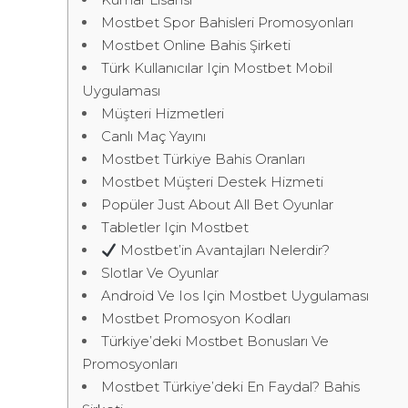
Mostbet Spor Bahisleri Promosyonları
Mostbet Online Bahis Şirketi
Türk Kullanıcılar Için Mostbet Mobil
Uygulaması
Müşteri Hizmetleri
Canlı Maç Yayını
Mostbet Türkiye Bahis Oranları
Mostbet Müşteri Destek Hizmeti
Popüler Just About All Bet Oyunlar
Tabletler Için Mostbet
Mostbet’in Avantajları Nelerdir?
Slotlar Ve Oyunlar
Android Ve Ios Için Mostbet Uygulaması
Mostbet Promosyon Kodları
Türkiye’deki Mostbet Bonusları Ve
Promosyonları
Mostbet Türkiye’deki En Faydal? Bahis