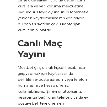
bir şekilde saklanır, bu da geçerli tüm
kurallara ve veri koruma mevzuatına
uygundur. Hayır, oyuncunun Mostbet’e
yeniden kaydolmasına izin verilmiyor,
bu bahis şirketinin çoklu kontenjan
kurallarının ihlalidir.
Canlı Maç
Yayını
Mostbet giriş olarak kişisel hesabınıza
giriş yapmak için kayıt sırasında
belirtilen e-posta adresini veya telefon
numarasını ve hesap şifrenizi
kullanabilirsiniz. Şifreyi unuttuysanız,
hesabınıza bağlı olan telefonu ya da e–
postayı belirterek hemen