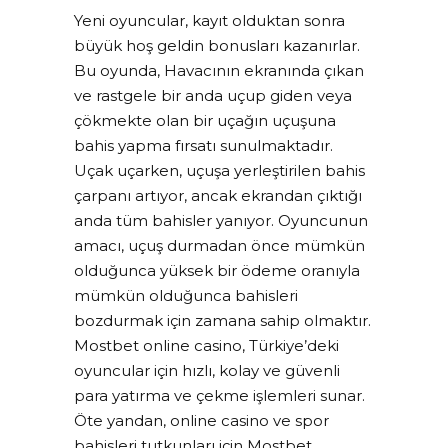
Yeni oyuncular, kayıt olduktan sonra
büyük hoş geldin bonusları kazanırlar.
Bu oyunda, Havacının ekranında çıkan
ve rastgele bir anda uçup giden veya
çökmekte olan bir uçağın uçuşuna
bahis yapma fırsatı sunulmaktadır.
Uçak uçarken, uçuşa yerleştirilen bahis
çarpanı artıyor, ancak ekrandan çıktığı
anda tüm bahisler yanıyor. Oyuncunun
amacı, uçuş durmadan önce mümkün
olduğunca yüksek bir ödeme oranıyla
mümkün olduğunca bahisleri
bozdurmak için zamana sahip olmaktır.
Mostbet online casino, Türkiye’deki
oyuncular için hızlı, kolay ve güvenli
para yatırma ve çekme işlemleri sunar.
Öte yandan, online casino ve spor
bahisleri tutkunları için Mostbet,