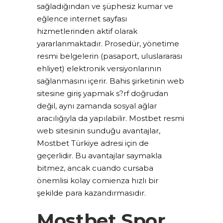
sağladığından ve şüphesiz kumar ve
eğlence internet sayfası
hizmetlerinden aktif olarak
yararlanmaktadır. Prosedür, yönetime
resmi belgelerin (pasaport, uluslararası
ehliyet) elektronik versiyonlarının
sağlanmasını içerir. Bahis şirketinin web
sitesine giriş yapmak s?rf doğrudan
değil, aynı zamanda sosyal ağlar
aracılığıyla da yapılabilir. Mostbet resmi
web sitesinin sunduğu avantajlar,
Mostbet Türkiye adresi için de
geçerlidir. Bu avantajlar saymakla
bitmez, ancak cuando cursaba
önemlisi kolay comienza hızlı bir
şekilde para kazandırmasıdır.
Mostbet Spor