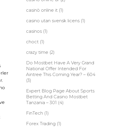
casinò online it
(1)
casino utan svensk licens
(1)
casinos
(1)
choct
(1)
crazy time
(2)
Do Mostbet Have A Very Grand
s
National Offer Intended For
rler
Aintree This Coming Year? – 604
r.
(3)
ino
Expert Blog Page About Sports
Betting And Casino Mostbet
 ve
Tanzania – 301
(4)
FinTech
(1)
t
Forex Trading
(1)