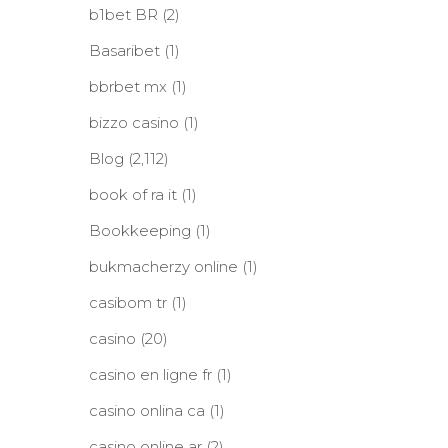
b1bet BR
(2)
Basaribet
(1)
bbrbet mx
(1)
bizzo casino
(1)
Blog
(2,112)
book of ra it
(1)
Bookkeeping
(1)
bukmacherzy online
(1)
casibom tr
(1)
casino
(20)
casino en ligne fr
(1)
casino onlina ca
(1)
casino online ar
(2)