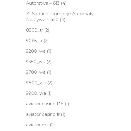
Autorstwa – 613
(4)
72 Slottica Promocje Automaty
Na Żywo – 420
(4)
8900_tr
(2)
9065_tr
(2)
9200_wa
(1)
9350_wa
(2)
9700_wa
(1)
9800_wa
(2)
9900_wa
(1)
aviator casino DE
(1)
aviator casino fr
(1)
aviator mz
(2)