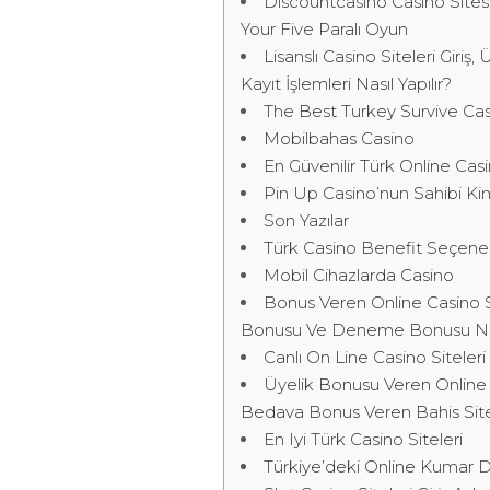
Discountcasino Casino Sites
Your Five Paralı Oyun
Lisanslı Casino Siteleri Giriş
Kayıt İşlemleri Nasıl Yapılır?
The Best Turkey Survive Ca
Mobilbahas Casino
En Güvenilir Türk Online Casi
Pin Up Casino’nun Sahibi Ki
Son Yazılar
Türk Casino Benefit Seçenek
Mobil Cihazlarda Casino
Bonus Veren Online Casino Si
Bonusu Ve Deneme Bonusu Ne
Canlı On Line Casino Siteleri 
Üyelik Bonusu Veren Online C
Bedava Bonus Veren Bahis Site
En Iyi Türk Casino Siteleri
Türkiye’deki Online Kumar 