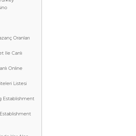
sino
azanç Oranları
 Ile Canlı
nlı Online
teleri Listesi
ng Establishment
 Establishment