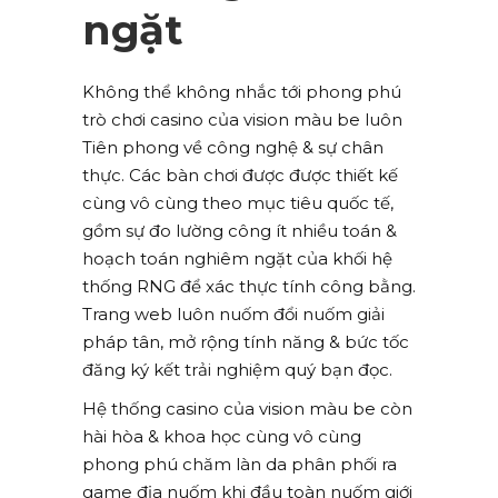
ngặt
Không thể không nhắc tới phong phú
trò chơi casino của vision màu be luôn
Tiên phong về công nghệ & sự chân
thực. Các bàn chơi được được thiết kế
cùng vô cùng theo mục tiêu quốc tế,
gồm sự đo lường công ít nhiều toán &
hoạch toán nghiêm ngặt của khối hệ
thống RNG để xác thực tính công bằng.
Trang web luôn nuốm đổi nuốm giải
pháp tân, mở rộng tính năng & bức tốc
đăng ký kết trải nghiệm quý bạn đọc.
Hệ thống casino của vision màu be còn
hài hòa & khoa học cùng vô cùng
phong phú chăm làn da phân phối ra
game địa nuốm khi đầu toàn nuốm giới