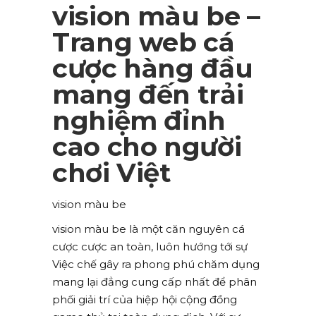
vision màu be –
Trang web cá
cược hàng đầu
mang đến trải
nghiệm đỉnh
cao cho người
chơi Việt
vision màu be
vision màu be là một căn nguyên cá
cược cược an toàn, luôn hướng tới sự
Việc chế gây ra phong phú chăm dụng
mang lại đẳng cung cấp nhất để phân
phối giải trí của hiệp hội cộng đồng