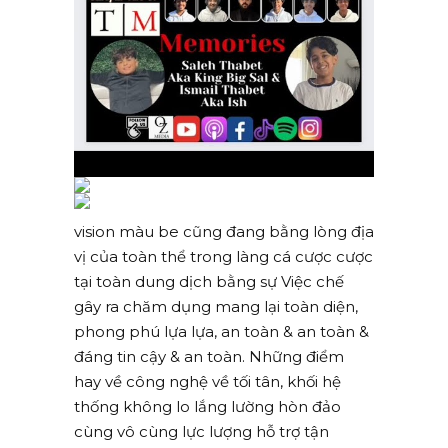
vision màu be cũng đang bằng lòng địa
vị của toàn thể trong làng cá cược cược
tại toàn dung dịch bằng sự Việc chế
gây ra chăm dụng mang lại toàn diện,
phong phú lựa lựa, an toàn & an toàn &
đáng tin cậy & an toàn. Những điểm
hay về công nghệ về tối tân, khối hệ
thống không lo lắng lường hòn đảo
cùng vô cùng lực lượng hỗ trợ tận