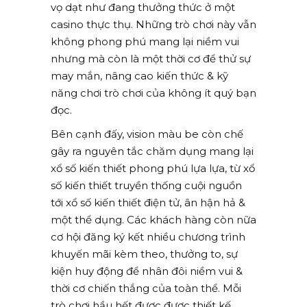
vọ dạt như đang thưởng thức ở một
casino thực thụ. Những trò chơi này vẫn
không phong phú mang lại niềm vui
nhưng mà còn là một thời cơ để thử sự
may mắn, nâng cao kiến thức & kỹ
năng chơi trò chơi của không ít quý bạn
đọc.
Bên cạnh đấy, vision màu be còn chế
gây ra nguyên tắc chăm dụng mang lại
xổ số kiến thiết phong phú lựa lựa, từ xổ
số kiến thiết truyền thống cuội nguồn
tới xổ số kiến thiết điện tử, ân hận hả &
một thể dụng. Các khách hàng còn nữa
cơ hội đăng ký kết nhiều chương trình
khuyến mãi kèm theo, thưởng to, sự
kiện huy động để nhân đôi niềm vui &
thời cơ chiến thắng của toàn thể. Mỗi
trò chơi hầu hết được được thiết kế