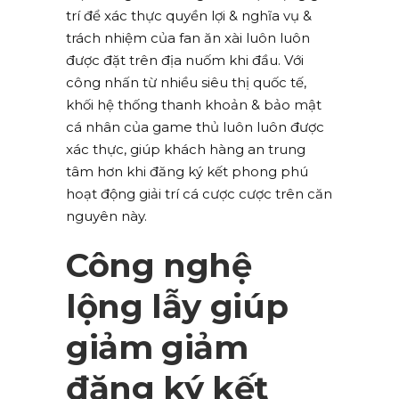
trí để xác thực quyền lợi & nghĩa vụ &
trách nhiệm của fan ăn xài luôn luôn
được đặt trên địa nuốm khi đầu. Với
công nhấn từ nhiều siêu thị quốc tế,
khối hệ thống thanh khoản & bảo mật
cá nhân của game thủ luôn luôn được
xác thực, giúp khách hàng an trung
tâm hơn khi đăng ký kết phong phú
hoạt động giải trí cá cược cược trên căn
nguyên này.
Công nghệ
lộng lẫy giúp
giảm giảm
đăng ký kết