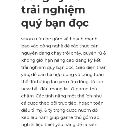
trải nghiệm
quý bạn đọc
vision màu be gồm kế hoạch mạnh
bạo vào công nghệ để xác thực căn
nguyên đang chạy trôi chảy, quyến rũ &
không giới hạn nâng cao đăng ký kết
trải nghiệm quý bạn đọc. Giao diện thân
yêu, dễ cần tới hợp cùng vô cùng toàn
thể đối tượng fan yêu cầu dùng, từ fan
new bắt đầu mang lại tới game thủ
chăm. Các tính năng một thể ích như
cá cược theo dõi trực tiếp, hoạch toán
điều tỉ mỷ, & tỷ trọng cược nuốm đổi
kéo lâu năm giúp game thủ gồm ác
nghiệt liệu thiết yếu hãng để ra kiên