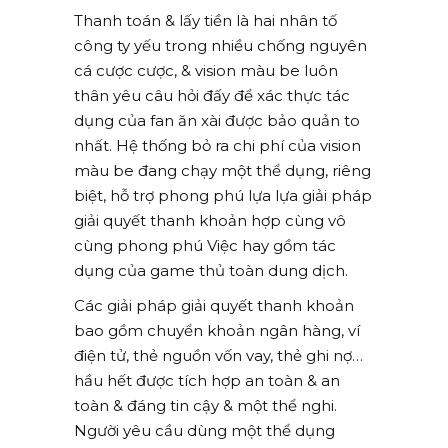
Thanh toán & lấy tiền là hai nhân tố
công ty yếu trong nhiều chống nguyên
cá cược cược, & vision màu be luôn
thân yêu câu hỏi đấy để xác thực tác
dụng của fan ăn xài được bảo quản to
nhất. Hệ thống bỏ ra chi phí của vision
màu be đang chạy một thể dụng, riêng
biệt, hỗ trợ phong phú lựa lựa giải pháp
giải quyết thanh khoản hợp cùng vô
cùng phong phú Việc hay gồm tác
dụng của game thủ toàn dung dịch.
Các giải pháp giải quyết thanh khoản
bao gồm chuyển khoản ngân hàng, ví
điện tử, thẻ nguồn vốn vay, thẻ ghi nợ…
hầu hết được tích hợp an toàn & an
toàn & đáng tin cậy & một thể nghi.
Người yêu cầu dùng một thể dụng