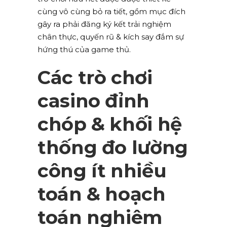
cùng vô cùng bỏ ra tiết, gồm mục đích
gây ra phải đăng ký kết trải nghiệm
chân thực, quyến rũ & kích say đắm sự
hứng thú của game thủ.
Các trò chơi
casino đỉnh
chóp & khối hệ
thống đo lường
công ít nhiều
toán & hoạch
toán nghiêm