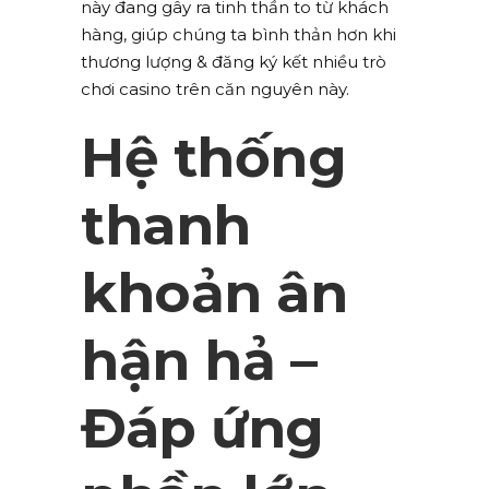
này đang gây ra tinh thần to từ khách
hàng, giúp chúng ta bình thản hơn khi
thương lượng & đăng ký kết nhiều trò
chơi casino trên căn nguyên này.
Hệ thống
thanh
khoản ân
hận hả –
Đáp ứng