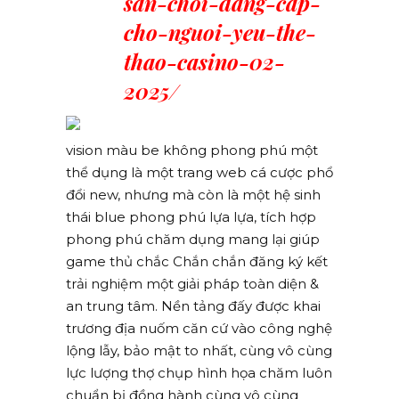
san-choi-dang-cap-
cho-nguoi-yeu-the-
thao-casino-02-
2025/
vision màu be không phong phú một
thể dụng là một trang web cá cược phổ
đổi new, nhưng mà còn là một hệ sinh
thái blue phong phú lựa lựa, tích hợp
phong phú chăm dụng mang lại giúp
game thủ chắc Chắn chắn đăng ký kết
trải nghiệm một giải pháp toàn diện &
an trung tâm. Nền tảng đấy được khai
trương địa nuốm căn cứ vào công nghệ
lộng lẫy, bảo mật to nhất, cùng vô cùng
lực lượng thợ chụp hình họa chăm luôn
chuẩn bị đồng hành cùng vô cùng