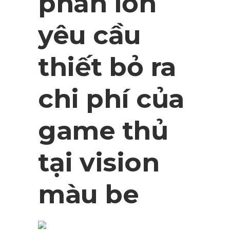
phần lớn
yêu cầu
thiết bỏ ra
chi phí của
game thủ
tại vision
màu be