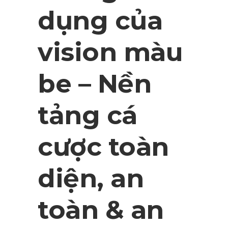
dụng của
vision màu
be – Nền
tảng cá
cược toàn
diện, an
toàn & an