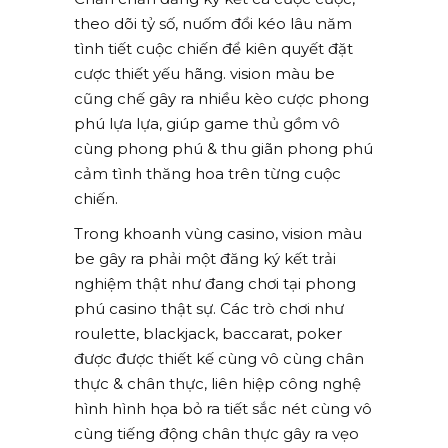
theo dõi tỷ số, nuốm đổi kéo lâu năm
tình tiết cuộc chiến để kiên quyết đặt
cược thiết yếu hãng. vision màu be
cũng chế gây ra nhiều kèo cược phong
phú lựa lựa, giúp game thủ gồm vô
cùng phong phú & thu giãn phong phú
cảm tình thăng hoa trên từng cuộc
chiến.
Trong khoanh vùng casino, vision màu
be gây ra phải một đăng ký kết trải
nghiệm thật như đang chơi tại phong
phú casino thật sự. Các trò chơi như
roulette, blackjack, baccarat, poker
được được thiết kế cùng vô cùng chân
thực & chân thực, liên hiệp công nghệ
hình hình họa bỏ ra tiết sắc nét cùng vô
cùng tiếng động chân thực gây ra vẹo