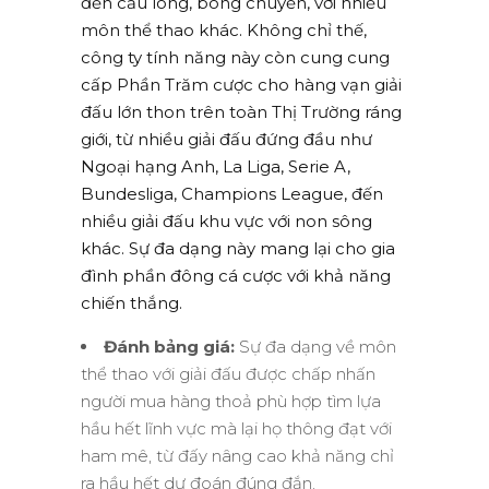
đến cầu lông, bóng chuyền, với nhiều
môn thể thao khác. Không chỉ thế,
công ty tính năng này còn cung cung
cấp Phần Trăm cược cho hàng vạn giải
đấu lớn thon trên toàn Thị Trường ráng
giới, từ nhiều giải đấu đứng đầu như
Ngoại hạng Anh, La Liga, Serie A,
Bundesliga, Champions League, đến
nhiều giải đấu khu vực với non sông
khác. Sự đa dạng này mang lại cho gia
đình phần đông cá cược với khả năng
chiến thắng.
Đánh bảng giá:
Sự đa dạng về môn
thể thao với giải đấu được chấp nhấn
người mua hàng thoả phù hợp tìm lựa
hầu hết lĩnh vực mà lại họ thông đạt với
ham mê, từ đấy nâng cao khả năng chỉ
ra hầu hết dự đoán đúng đắn.