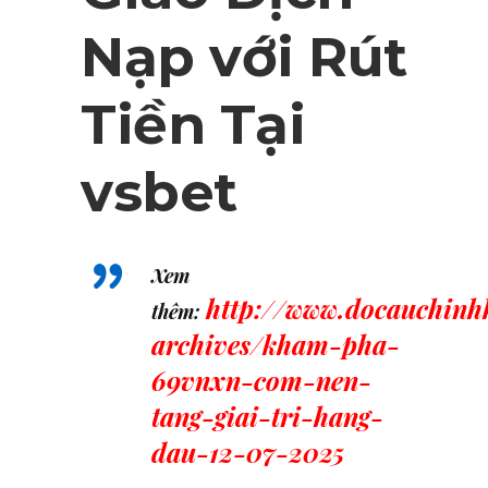
Nạp với Rút
Tiền Tại
vsbet
Xem
http://www.docauchinh
thêm:
archives/kham-pha-
69vnxn-com-nen-
tang-giai-tri-hang-
dau-12-07-2025