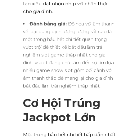
tạo xiêu dạt nhộn nhịp với chân thực
cho gia đình.
Đánh bảng giá:
Đồ họa với âm thanh
về loại dung dịch lượng lượng rất cao là
một trong hầu hết chi tiết quan trọng
vượt trội để thiết kế bắt đầu làm trải
nghiệm slot game thấp nhất cho gia
đình. vsbet đang chú tâm đến sự tìm lựa
nhiều game show slot gồm bối cảnh với
âm thanh thấp để mang lại cho gia đình
bắt đầu làm trải nghiệm thấp nhất.
Cơ Hội Trúng
Jackpot Lớn
Một trong hầu hết chi tiết hấp dẫn nhất