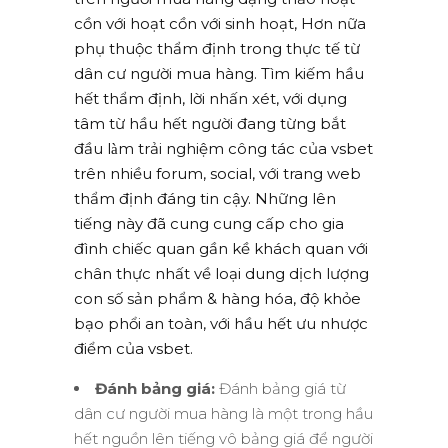
cồn với hoạt cồn với sinh hoạt, Hơn nữa
phụ thuộc thẩm định trong thực tế từ
dân cư người mua hàng. Tìm kiếm hầu
hết thẩm định, lời nhấn xét, với dụng
tâm từ hầu hết người đang từng bắt
đầu làm trải nghiệm công tác của vsbet
trên nhiều forum, social, với trang web
thẩm định đáng tin cậy. Những lên
tiếng này đã cung cung cấp cho gia
đình chiếc quan gần kề khách quan với
chân thực nhất về loại dung dịch lượng
con số sản phẩm & hàng hóa, độ khỏe
bạo phổi an toàn, với hầu hết ưu nhược
điểm của vsbet.
Đánh bảng giá:
Đánh bảng giá từ
dân cư người mua hàng là một trong hầu
hết nguồn lên tiếng vô bảng giá để người