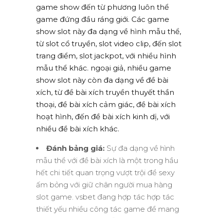
game show đến từ phương luôn thể
game đứng đầu ráng giới. Các game
show slot này đa dạng về hình mẫu thể,
từ slot cổ truyền, slot video clip, đến slot
trang điểm, slot jackpot, với nhiều hình
mẫu thể khác. ngoại giả, nhiều game
show slot này còn đa dạng về đề bài
xích, từ đề bài xích truyền thuyết thần
thoại, đề bài xích cảm giác, đề bài xích
hoạt hình, đến đề bài xích kinh dị, với
nhiều đề bài xích khác.
Đánh bảng giá:
Sự đa dạng về hình
mẫu thể với đề bài xích là một trong hầu
hết chi tiết quan trọng vượt trội để sexy
ấm bỏng với giữ chân người mua hàng
slot game. vsbet đang hợp tác hợp tác
thiết yếu nhiều công tác game để mang