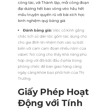
công tác, với Thành lập, mỗi công đoạn
đại dương hết bao vòng vèo hầu hết
mẩu truyện quyến rũ với bài xích học
kinh nghiệm quý bảng giá.
Đánh bảng giá:
Việc cố kỉnh gắng
chắc lịch sử dân tộc gồm tác dụng cho
cho gia đình tín nhiệm hơn vào sự bất
biến với cam cam đoan nhiều năm của
vsbet. Nó cũng cho thấy khả năng phù
hợp ứng với đổi bắt đầu ở phía trong
phòng chiếc để bàn giao hàng càng
ngày càng khỏe bạo phổi hơn của Thị
Trường.
Giấy Phép Hoạt
Động với Tính