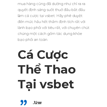
mua hàng cũng đã dường như chỉ ra ra
quyết định sáng suốt thuở đầu bắt đầu
làm cá cược tại vsbet. Hãy phê duyệt
đến mức hầu hết thẩm định tích rất với
lành bạo phổi với tiêu rất, với chuyên chút
chúng một cách gồm tác dụng khỏe
bạo phổi an toàn.
Cá Cược
Thể Thao
Tại vsbet
Xem