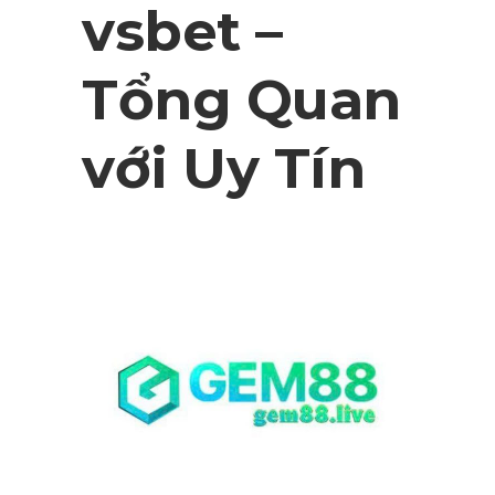
vsbet –
Tổng Quan
với Uy Tín