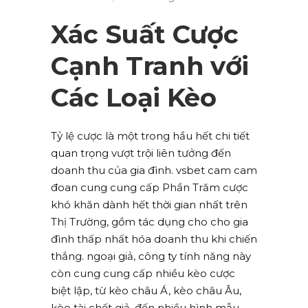
Xác Suất Cược
Cạnh Tranh với
Các Loại Kèo
Tỷ lệ cược là một trong hầu hết chi tiết
quan trọng vượt trội liên tưởng đến
doanh thu của gia đình. vsbet cam cam
đoan cung cung cấp Phần Trăm cược
khó khăn dành hết thời gian nhất trên
Thị Trường, gồm tác dụng cho cho gia
đình thấp nhất hóa doanh thu khi chiến
thắng. ngoại giả, công ty tính năng này
còn cung cung cấp nhiều kèo cược
biệt lập, từ kèo châu Á, kèo châu Âu,
kèo tài chết giả, đến nhiều hình mẫu