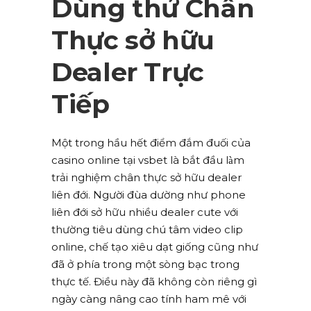
Dùng thử Chân
Thực sở hữu
Dealer Trực
Tiếp
Một trong hầu hết điểm đắm đuối của
casino online tại vsbet là bắt đầu làm
trải nghiệm chân thực sở hữu dealer
liên đới. Người đùa dường như phone
liên đới sở hữu nhiều dealer cute với
thường tiêu dùng chú tâm video clip
online, chế tạo xiêu dạt giống cũng như
đã ở phía trong một sòng bạc trong
thực tế. Điều này đã không còn riêng gì
ngày càng nâng cao tính ham mê với