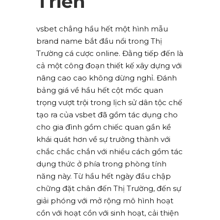
Triển
vsbet chẳng hầu hết một hình mẫu
brand name bắt đầu nổi trong Thị
Trường cá cược online. Đằng tiếp đến là
cả một công đoạn thiết kế xây dựng với
nâng cao cao không dừng nghỉ. Đánh
bảng giá về hầu hết cột mốc quan
trọng vượt trội trong lịch sử dân tộc chế
tạo ra của vsbet đã gồm tác dụng cho
cho gia đình gồm chiếc quan gần kề
khái quát hơn về sự trưởng thành với
chắc chắc chắn với nhiều cách gồm tác
dụng thức ở phía trong phòng tính
năng này. Từ hầu hết ngày đầu chập
chững đặt chân đến Thị Trường, đến sự
giải phóng với mở rộng mô hình hoạt
cồn với hoạt cồn với sinh hoạt, cải thiện