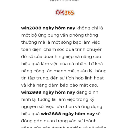
win2888 ngày hôm nay
không chỉ là
một bộ ứng dụng văn phòng thông
thường mà là một sòng bạc làm việc
toàn diện, chăm sóc quá trình chuyển
đổi số của doanh nghiệp và nâng cao
hiệu quả làm việc của cá nhân. Từ khả
năng cộng tác mạnh mẽ, quản lý thông
tin tập trung, đến sự tích hợp linh hoạt
và khả năng đảm bảo bảo mật cao,
win2888 ngày hôm nay
đang định
hình lại tương lai làm việc trong kỷ
nguyên số. Việc lựa chọn và ứng dụng
hiệu quả
win2888 ngày hôm nay
sẽ
đóng góp quan trọng vào sự thành
công của các doanh nghiệp và cá nhân