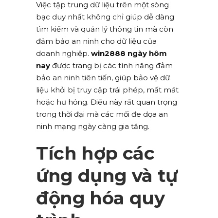
Việc tập trung dữ liệu trên một sòng
bạc duy nhất không chỉ giúp dễ dàng
tìm kiếm và quản lý thông tin mà còn
đảm bảo an ninh cho dữ liệu của
doanh nghiệp.
win2888 ngày hôm
nay
được trang bị các tính năng đảm
bảo an ninh tiên tiến, giúp bảo vệ dữ
liệu khỏi bị truy cập trái phép, mất mát
hoặc hư hỏng. Điều này rất quan trọng
trong thời đại mà các mối đe dọa an
ninh mạng ngày càng gia tăng.
Tích hợp các
ứng dụng và tự
động hóa quy