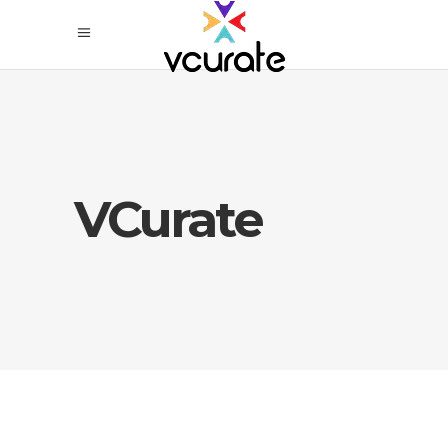
VCurate