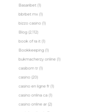
Basaribet
(1)
bbrbet mx
(1)
bizzo casino
(1)
Blog
(2,112)
book of ra it
(1)
Bookkeeping
(1)
bukmacherzy online
(1)
casibom tr
(1)
casino
(20)
casino en ligne fr
(1)
casino onlina ca
(1)
casino online ar
(2)