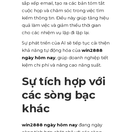
sắp xếp email, tạo ra các bản tóm tắt
cuộc họp và chăm sóc trong việc tìm
kiếm thông tin. Điều này giúp tăng hiệu
quả làm việc và giảm thiểu thời gian
cho các nhiệm vụ lặp đi lặp lại.
Sự phát triển của AI sẽ tiếp tục cải thiện
khả năng tự động hóa của
win2888
ngày hôm nay
, giúp doanh nghiệp tiết
kiệm chi phí và nâng cao năng suất.
Sự tích hợp với
các sòng bạc
khác
win2888 ngày hôm nay
đang ngày