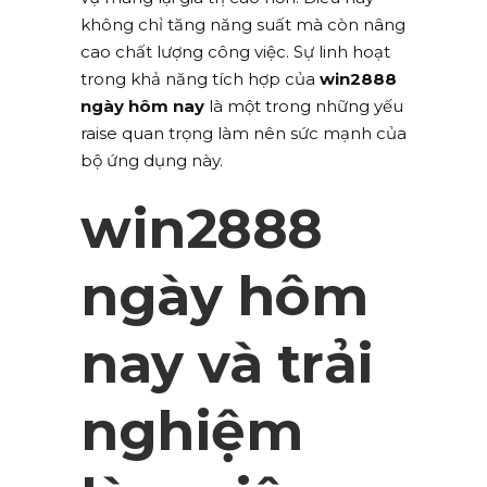
không chỉ tăng năng suất mà còn nâng
cao chất lượng công việc. Sự linh hoạt
trong khả năng tích hợp của
win2888
ngày hôm nay
là một trong những yếu
raise quan trọng làm nên sức mạnh của
bộ ứng dụng này.
win2888
ngày hôm
nay và trải
nghiệm