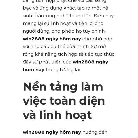
càng tích hợp chặt chẽ với các sòng
bạc và ứng dụng khác, tạo ra một hệ
sinh thái công nghệ toàn diện. Điều này
mang lại sự linh hoạt và tiện lợi cho
người dùng, cho phép họ tùy chỉnh
win2888 ngày hôm nay
cho phù hợp
với nhu cầu cụ thể của mình. Sự mở
rộng khả năng tích hợp sẽ tiếp tục thúc
đẩy sự phát triển của
win2888 ngày
hôm nay
trong tương lai.
Nền tảng làm
việc toàn diện
và linh hoạt
win2888 ngày hôm nay
hướng đến