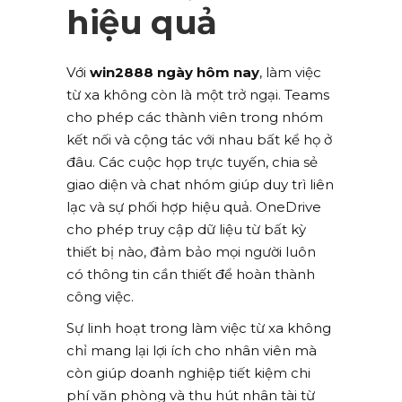
hiệu quả
Với
win2888 ngày hôm nay
, làm việc
từ xa không còn là một trở ngại. Teams
cho phép các thành viên trong nhóm
kết nối và cộng tác với nhau bất kể họ ở
đâu. Các cuộc họp trực tuyến, chia sẻ
giao diện và chat nhóm giúp duy trì liên
lạc và sự phối hợp hiệu quả. OneDrive
cho phép truy cập dữ liệu từ bất kỳ
thiết bị nào, đảm bảo mọi người luôn
có thông tin cần thiết để hoàn thành
công việc.
Sự linh hoạt trong làm việc từ xa không
chỉ mang lại lợi ích cho nhân viên mà
còn giúp doanh nghiệp tiết kiệm chi
phí văn phòng và thu hút nhân tài từ