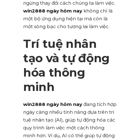
ngừng thay đổi cách chúng ta làm việc.
win2888 ngày hôm nay
không chỉ là
một bộ ứng dụng hiện tại mà còn là
một sòng bạc cho tương lai làm việc.
Trí tuệ nhân
tạo và tự động
hóa thông
minh
win2888 ngày hôm nay
đang tích hợp
ngày càng nhiều tính năng dựa trên trí
tuệ nhân tạo (AI), giúp tự động hóa các
quy trình làm việc một cách thông
minh hơn. Ví dụ, AI có thể giúp tự động