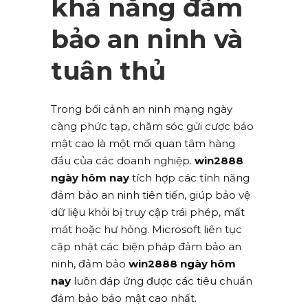
khả năng đảm
bảo an ninh và
tuân thủ
Trong bối cảnh an ninh mạng ngày
càng phức tạp, chăm sóc gửi cược bảo
mật cao là một mối quan tâm hàng
đầu của các doanh nghiệp.
win2888
ngày hôm nay
tích hợp các tính năng
đảm bảo an ninh tiên tiến, giúp bảo vệ
dữ liệu khỏi bị truy cập trái phép, mất
mát hoặc hư hỏng. Microsoft liên tục
cập nhật các biện pháp đảm bảo an
ninh, đảm bảo
win2888 ngày hôm
nay
luôn đáp ứng được các tiêu chuẩn
đảm bảo bảo mật cao nhất.