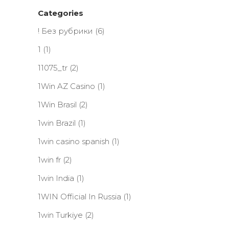
Categories
! Без рубрики
(6)
1
(1)
11075_tr
(2)
1Win AZ Casino
(1)
1Win Brasil
(2)
1win Brazil
(1)
1win casino spanish
(1)
1win fr
(2)
1win India
(1)
1WIN Official In Russia
(1)
1win Turkiye
(2)