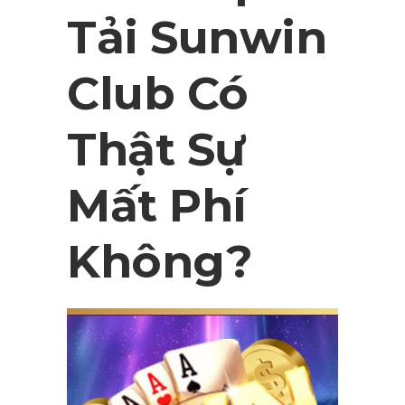
Tải Sunwin
Club Có
Thật Sự
Mất Phí
Không?