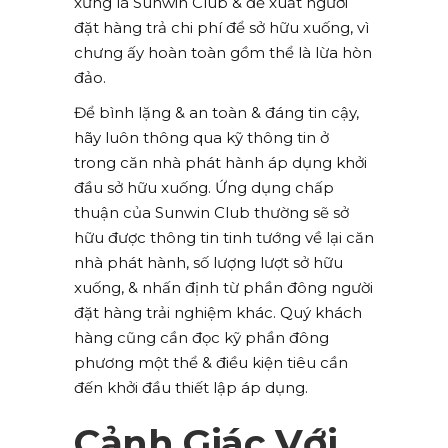
xưng là Sunwin Club & đề xuất người
đặt hàng trả chi phí để sở hữu xuống, vì
chưng ấy hoàn toàn gồm thể là lừa hòn
đảo.
Để bình lặng & an toàn & đáng tin cậy,
hãy luôn thông qua kỹ thông tin ở
trong căn nhà phát hành áp dụng khởi
đầu sở hữu xuống. Ứng dụng chấp
thuận của Sunwin Club thường sẽ sở
hữu được thông tin tinh tướng về lại căn
nhà phát hành, số lượng lượt sở hữu
xuống, & nhấn định từ phần đông người
đặt hàng trải nghiệm khác. Quý khách
hàng cũng cần đọc kỹ phần đông
phương một thể & điều kiện tiêu cần
đến khởi đầu thiết lập áp dụng.
Cảnh Giác Với