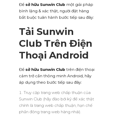
Để
sở hữu Sunwin Club
một giải pháp
bình lặng & xác thật, người đặt hàng
bắt buộc tuân hành bước tiếp sau đây:
Tải Sunwin
Club Trên Điện
Thoại Android
Để
sở hữu Sunwin Club
trên điện thoại
cảm trở cần thông minh Android, hãy
áp dụng theo bước tiếp sau đây:
Truy cập trang web chấp thuận của
Sunwin Club (hãy đào bới kỹ để xác thật
chính là trang web chấp thuận, hạn chế
phần đông trang web hàng nhái).