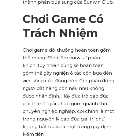
thành phần bửa sung của Sunwin Club.
Chơi Game Có
Trách Nhiệm
Chơi game đổi thưởng hoàn toàn gồm
thể mang đến niềm vui & sự phấn
khích, tuy nhiên cũng sẽ hoàn toàn
gồm thể gây nghiện & tác cồn bựa đến
việc sống của đông hòn đảo phần đông
người đặt hàng còn nếu như không
được nhấn định. Hãy đùa trò dạo đùa
giải trí một giải pháp gồm quánh thù
chuyên nghiệp nghiệp, coi chính là một
trong nguyên lý dạo đùa giải trí chứ
không bắt buộc là một trong quy định
kiếm tiền.