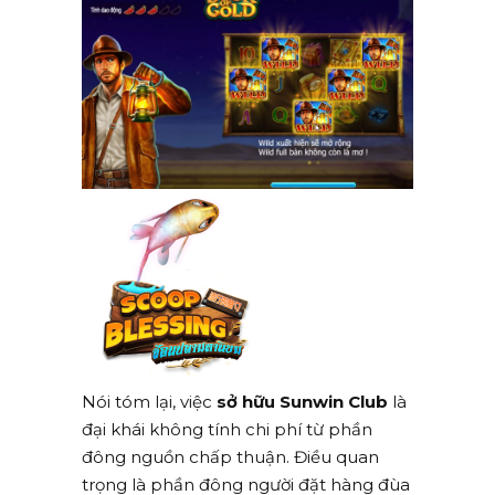
Nói tóm lại, việc
sở hữu Sunwin Club
là
đại khái không tính chi phí từ phần
đông nguồn chấp thuận. Điều quan
trọng là phần đông người đặt hàng đùa