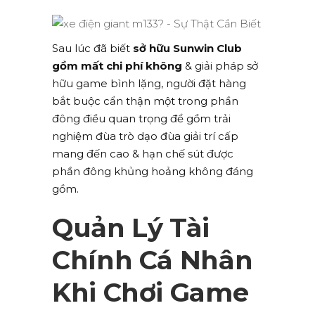
Sau lúc đã biết
sở hữu Sunwin Club
gồm mất chi phí không
& giải pháp sở
hữu game bình lặng, người đặt hàng
bắt buộc cẩn thận một trong phần
đông điều quan trọng để gồm trải
nghiệm đùa trò dạo đùa giải trí cấp
mang đến cao & hạn chế sút được
phần đông khủng hoảng không đáng
gồm.
Quản Lý Tài
Chính Cá Nhân
Khi Chơi Game