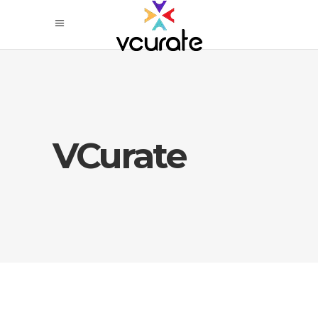
VCurate