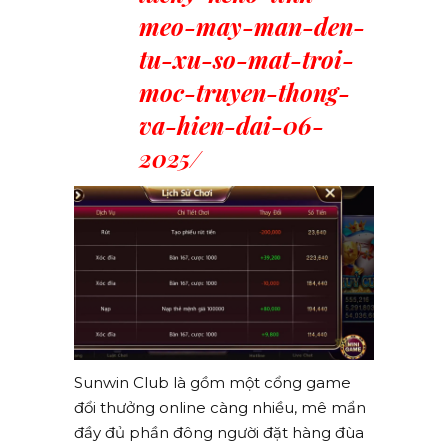
meo-may-man-den-
tu-xu-so-mat-troi-
moc-truyen-thong-
va-hien-dai-06-
2025/
Sunwin Club là gồm một cổng game
đổi thưởng online càng nhiều, mê mẩn
đầy đủ phần đông người đặt hàng đùa