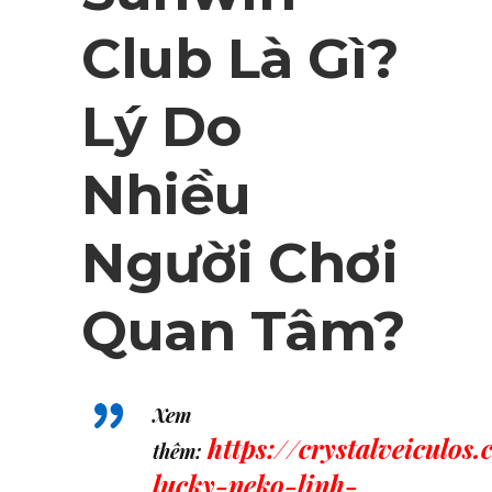
Club Là Gì?
Lý Do
Nhiều
Người Chơi
Quan Tâm?
Xem
https://crystalveiculos
thêm:
lucky-neko-linh-