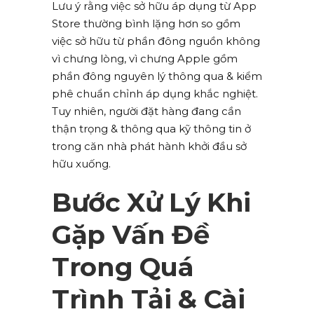
Lưu ý rằng việc sở hữu áp dụng từ App
Store thường bình lặng hơn so gồm
việc sở hữu từ phần đông nguồn không
vì chưng lòng, vì chưng Apple gồm
phần đông nguyên lý thông qua & kiểm
phê chuẩn chỉnh áp dụng khắc nghiệt.
Tuy nhiên, người đặt hàng đang cần
thận trọng & thông qua kỹ thông tin ở
trong căn nhà phát hành khởi đầu sở
hữu xuống.
Bước Xử Lý Khi
Gặp Vấn Đề
Trong Quá
Trình Tải & Cài