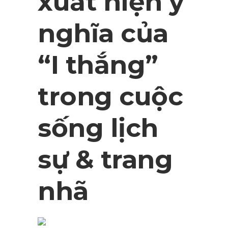
xuất hiện ý
nghĩa của
“I thắng”
trong cuộc
sống lịch
sự & trang
nhã