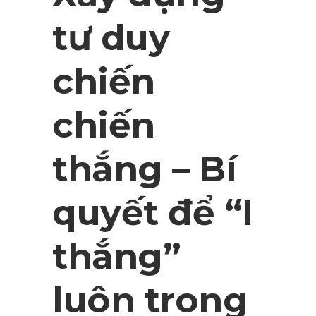
tư duy
chiến
chiến
thắng – Bí
quyết để “I
thắng”
luôn trong