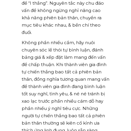
để “I thắng”. Nguyên tắc này chu đáo
vấn đề không ngừng nghỉ nâng cao
khả năng phiên bản thân, chuyển ra
mục tiêu khác nhau, & bền chí theo
đuổi.
Không phần nhiều cầm, hãy nuôi
chuyên sóc lề thói tự bình luận, đánh
bảng giá & xếp đặt làm mang đến vấn
đề chấp thuận. Khi thành viên gia đình
tự chiến thắng bao tất cả phiên bản
thân, đồng nghĩa tương quan mang vấn
đề thành viên gia đình đang bình luận
tốt suy nghĩ, tình yêu, & né né tránh bị
xao lạc trước phần nhiều cám dỗ hay
phần nhiều ý nghĩ tiêu cực. Những
người tự chiến thắng bao tất cả phiên
bản thân thường sẽ kiên cố kỉnh ưa
thích ứng linh đụng, luôn sẵn sàng