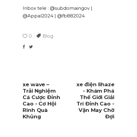
Inbox tele : @subdomaingov |
@Appal2024 | @fb882024
0
Blog
xe wave –
xe điện lihaze
Trải Nghiệm
- Khám Phá
Cá Cược Đỉnh
Thế Giới Giải
Cao - Cơ Hội
Trí Đỉnh Cao -
Rinh Quà
Vận May Chờ
Khủng
Đợi