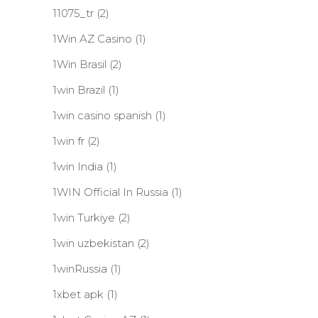
11075_tr
(2)
1Win AZ Casino
(1)
1Win Brasil
(2)
1win Brazil
(1)
1win casino spanish
(1)
1win fr
(2)
1win India
(1)
1WIN Official In Russia
(1)
1win Turkiye
(2)
1win uzbekistan
(2)
1winRussia
(1)
1xbet apk
(1)