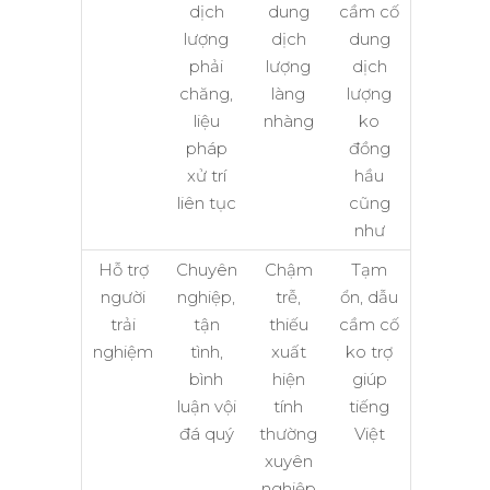
dịch
dung
cầm cố
lượng
dịch
dung
phải
lượng
dịch
chăng,
làng
lượng
liệu
nhàng
ko
pháp
đồng
xử trí
hầu
liên tục
cũng
như
Hỗ trợ
Chuyên
Chậm
Tạm
người
nghiệp,
trễ,
ổn, dẫu
trải
tận
thiếu
cầm cố
nghiệm
tình,
xuất
ko trợ
bình
hiện
giúp
luận vội
tính
tiếng
đá quý
thường
Việt
xuyên
nghiệp