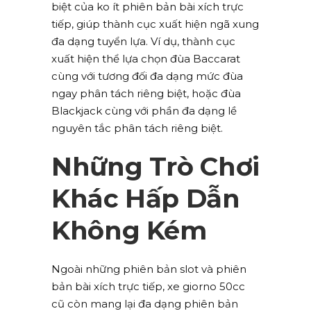
biệt của ko ít phiên bản bài xích trực
tiếp, giúp thành cục xuất hiện ngã xung
đa dạng tuyển lựa. Ví dụ, thành cục
xuất hiện thể lựa chọn đùa Baccarat
cùng với tương đối đa dạng mức đùa
ngay phân tách riêng biệt, hoặc đùa
Blackjack cùng với phần đa dạng lề
nguyên tắc phân tách riêng biệt.
Những Trò Chơi
Khác Hấp Dẫn
Không Kém
Ngoài những phiên bản slot và phiên
bản bài xích trực tiếp, xe giorno 50cc
cũ còn mang lại đa dạng phiên bản