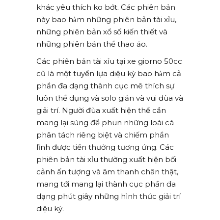
khác yêu thích ko bớt. Các phiên bản
này bao hàm những phiên bản tài xỉu,
những phiên bản xổ số kiến thiết và
những phiên bản thể thao ảo.
Các phiên bản tài xỉu tại xe giorno 50cc
cũ là một tuyển lựa diệu kỳ bao hàm cả
phần đa dạng thành cục mê thích sự
luôn thể dụng và solo giản và vui đùa và
giải trí. Người đùa xuất hiện thể cần
mang lại súng để phun những loài cá
phân tách riêng biệt và chiếm phần
lĩnh được tiền thưởng tương ứng. Các
phiên bản tài xỉu thường xuất hiện bối
cảnh ấn tượng và âm thanh chân thật,
mang tới mang lại thành cục phần đa
dạng phút giây những hình thức giải trí
diệu kỳ.