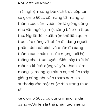
Roulette và Poker.
Trải nghiệm sòng bài xích trực tiếp tại
xe giorno 50cc cũ mang tới mang lại
thành cục cảm vươn lên là giống cũng
như vẫn ngồi tại một sòng bài xích thực
thụ. Người đùa xuất hiện thể liên quan
trực tiếp cùng với phần đa dạng người
phân tách bài xích và phần đa dạng
thành cục khác coi sóc mạng lưới hệ
thống chat trực tuyến. Điều này thiết kế
một ko khí sôi động và yêu thích, làm
mang lại mang lại thành cục nhấn thấy
giống cũng như vẫn tham domain
authority vào một cuộc đùa trong thực
tế.
xe giorno 50cc cũ cũng mang lại đa
dạng vươn lên là thể phân tách riêng