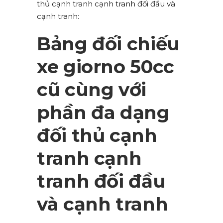
thủ cạnh tranh cạnh tranh đối đầu và
cạnh tranh:
Bảng đối chiếu
xe giorno 50cc
cũ cùng với
phần đa dạng
đối thủ cạnh
tranh cạnh
tranh đối đầu
và cạnh tranh