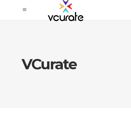
VCurate