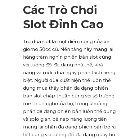
Các Trò Chơi
Slot Đỉnh Cao
Trò đùa slot là một điểm cộng của xe
giorno 50cc cũ. Nền tảng này mang lại
hàng trăm nghìn phiên bản slot cùng
với tương đối đa dạng nhà thể, khả
năng và mức đùa ngay phân tách riêng
biệt. Người đùa xuất hiện thể luôn thể
dụng mua thấy phần đa dạng phiên
bản slot chấp thuận cùng với sở trường
mê thích nghi của họ, trong khoảng
phần đa dạng phiên bản luôn thể dụng
và solo giản, dễ nạp năng lượng tiền
mang lại phần đa dạng phiên bản bỏ ra
tiết cùng với tương đối đa dạng quay hũ