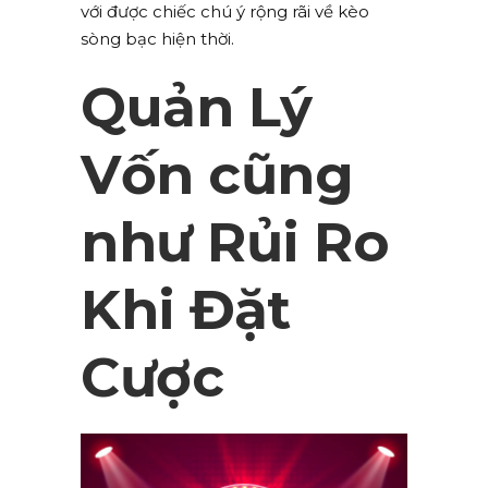
với được chiếc chú ý rộng rãi về kèo
sòng bạc hiện thời.
Quản Lý
Vốn cũng
như Rủi Ro
Khi Đặt
Cược