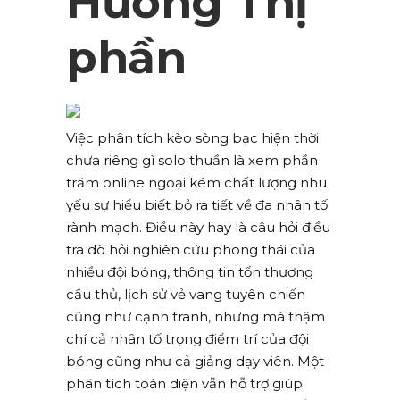
Hướng Thị
phần
Việc phân tích kèo sòng bạc hiện thời
chưa riêng gì solo thuần là xem phần
trăm online ngoại kém chất lượng nhu
yếu sự hiểu biết bỏ ra tiết về đa nhân tố
rành mạch. Điều này hay là câu hỏi điều
tra dò hỏi nghiên cứu phong thái của
nhiều đội bóng, thông tin tổn thương
cầu thủ, lịch sử vẻ vang tuyên chiến
cũng như cạnh tranh, nhưng mà thậm
chí cả nhân tố trọng điểm trí của đội
bóng cũng như cả giảng dạy viên. Một
phân tích toàn diện vẫn hỗ trợ giúp