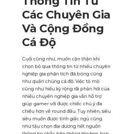
Thông Tin Từ
Các Chuyên Gia
Và Cộng Đồng
Cá Độ
Cuối cũng như, muốn cận thận khi
chọn bỏ qua thông tin từ nhiều chuyên
nghiệp gia phân tích đá bóng cũng
như quần chúng cá độ. Việc tò mò
cũng như hiếu kỳ rộng rãi phản hồi của
nhiều chuyên nghiệp gia vẫn hỗ trợ
giúp gamer với được chiếc chú ý đa
chiều hơn về round đấu. Tuy nhiên, siêu
siêu muốn được tỉnh giấc ngủ cũng
như tậu chọn đại dương hết nguồn
thông tin chắc bền thông thoáng, hạn