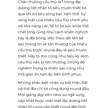
Chấn thương cầu thủ là 1 trong đại
dương hết nhân tố siêu muốn thiết bỏ
qua khi soi kèo sòng bạc hiện thời. Sự
vắng mặt của nhiều cầu thủ chính yếu
với khả năng can hệ to tới sức khỏe thể
chất lỏng cũng như cách khiến nghịch
hay là đội bóng. Việc theo dõi liền kề
sao thông tin về tổn thương của nhiều
cầu thủ trước round đấu là siêu muốn
thiết. Hãy tò mò cũng như hiếu kỳ xem
cầu thủ nào bị tổn thương, chừng độ
nghiêm trọng ra khiến sao cũng như
thời gian ấn hạn dự kiến bình phục.
Những khác biệt nhân sự bất thần Rất
với thể địa chỉ tới công dụng round đấu.
Một giảng dạy viên new, sự ngã sung
cập nhật hoặc mất mát đại dương hết
nhân tố cung cấp thiết trong đội hình