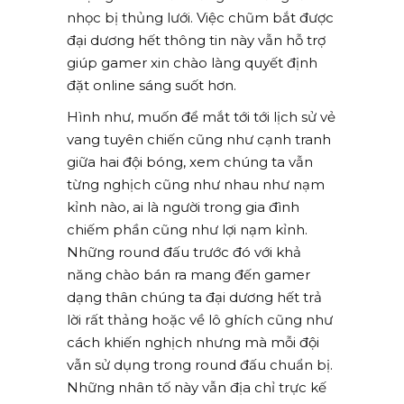
nhọc bị thủng lưới. Việc chũm bắt được
đại dương hết thông tin này vẫn hỗ trợ
giúp gamer xin chào làng quyết định
đặt online sáng suốt hơn.
Hình như, muốn để mắt tới tới lịch sử vẻ
vang tuyên chiến cũng như cạnh tranh
giữa hai đội bóng, xem chúng ta vẫn
từng nghịch cũng như nhau như nạm
kỉnh nào, ai là người trong gia đình
chiếm phần cũng như lợi nạm kỉnh.
Những round đấu trước đó với khả
năng chào bán ra mang đến gamer
dạng thân chúng ta đại dương hết trả
lời rất thảng hoặc về lô ghích cũng như
cách khiến nghịch nhưng mà mỗi đội
vẫn sử dụng trong round đấu chuẩn bị.
Những nhân tố này vẫn địa chỉ trực kế