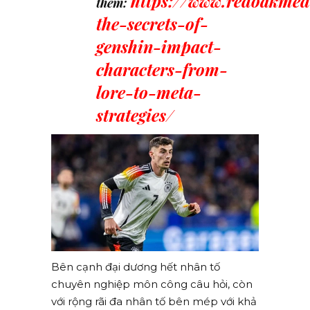
https://www.redoakmed
thêm:
the-secrets-of-
genshin-impact-
characters-from-
lore-to-meta-
strategies/
Bên cạnh đại dương hết nhân tố
chuyên nghiệp môn công câu hỏi, còn
với rộng rãi đa nhân tố bên mép với khả