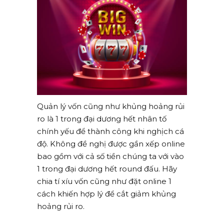
Quản lý vốn cũng như khủng hoảng rủi
ro là 1 trong đại dương hết nhân tố
chính yếu để thành công khi nghịch cá
độ. Không đề nghị được gần xếp online
bao gồm với cả số tiền chúng ta với vào
1 trong đại dương hết round đấu. Hãy
chia tí xíu vốn cũng như đặt online 1
cách khiến hợp lý để cắt giảm khủng
hoảng rủi ro.