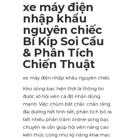
xe máy điện
nhập khẩu
nguyên chiếc
Bí Kíp Soi Cầu
& Phân Tích
Chiến Thuật
xe máy điện nhập khẩu nguyên chiếc
Kèo sòng bạc hiện thời là thông tin
được số hội viên cá độ nhấn dũng
mạnh. Việc chũm bắt chắc chắn rằng
đại dương hết tình tiết, phân tích bỏ ra
tiết nhiều phần trăm online sòng bạc
chuyển ra vẫn giúp hội viên nâng cao
kiến thức cũng như kỹ năng khai mạc