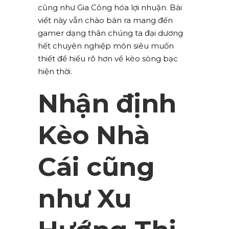
cũng như Gia Công hóa lợi nhuận. Bài
viết này vẫn chào bán ra mang đến
gamer dạng thân chúng ta đại dương
hết chuyên nghiệp môn siêu muốn
thiết để hiểu rõ hơn về kèo sòng bạc
hiện thời.
Nhận định
Kèo Nhà
Cái cũng
như Xu