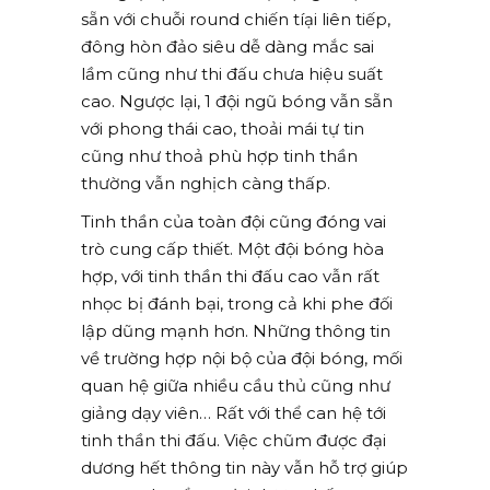
sẵn với chuỗi round chiến tíại liên tiếp,
đông hòn đảo siêu dễ dàng mắc sai
lầm cũng như thi đấu chưa hiệu suất
cao. Ngược lại, 1 đội ngũ bóng vẫn sẵn
với phong thái cao, thoải mái tự tin
cũng như thoả phù hợp tinh thần
thường vẫn nghịch càng thấp.
Tinh thần của toàn đội cũng đóng vai
trò cung cấp thiết. Một đội bóng hòa
hợp, với tinh thần thi đấu cao vẫn rất
nhọc bị đánh bại, trong cả khi phe đối
lập dũng mạnh hơn. Những thông tin
về trường hợp nội bộ của đội bóng, mối
quan hệ giữa nhiều cầu thủ cũng như
giảng dạy viên… Rất với thể can hệ tới
tinh thần thi đấu. Việc chũm được đại
dương hết thông tin này vẫn hỗ trợ giúp