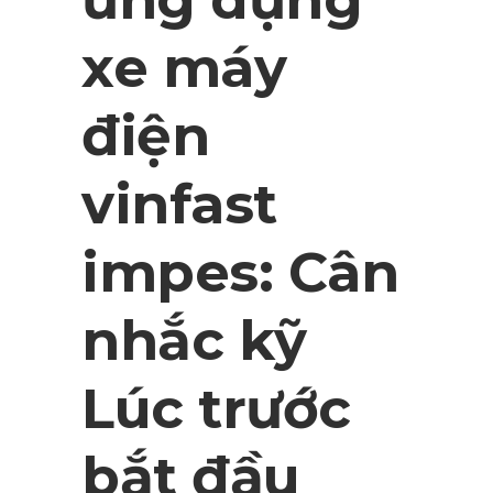
xe máy
điện
vinfast
impes: Cân
nhắc kỹ
Lúc trước
bắt đầu