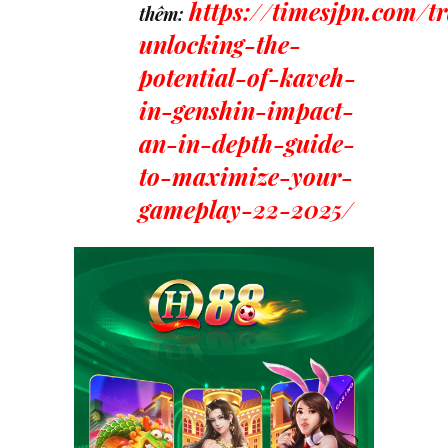
https://timesjpn.com/t
thêm:
unlocking-the-
potential-of-kaveh-
in-genshin-impact-
an-in-depth-guide-
to-maximize-your-
gameplay-22-2025/