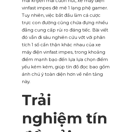
mãi khyến mãi cuốn hút, xe máy điện
vinfast impes đê mê 1 lạng phệ gamer.
Tuy nhiên, việc bắt đầu làm cá cược
trực con đường cũng chứa đựng nhiều
đẳng cung cấp rủi ro đáng tiếc. Bài viết
đó vẫn đi sâu nghiên cứu vớt với phân
tích 1 số cẩn thận khác nhau của xe
máy điện vinfast impes, trong khoảng
điểm mạnh bạo đến lựa lựa chọn điểm
yếu kém kém, giúp tín đồ đọc bao gồm
ánh chú ý toàn diện hơn về nền tảng
này.
Trải
nghiệm tín