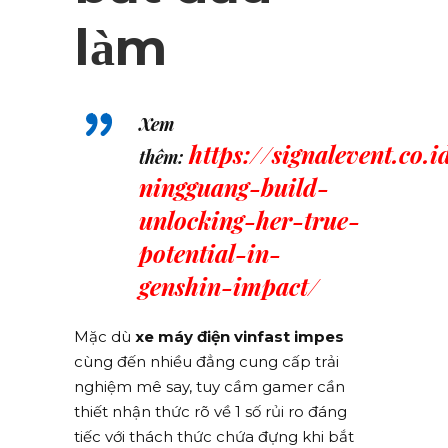
làm
Xem
https://signalevent.co.
thêm:
ningguang-build-
unlocking-her-true-
potential-in-
genshin-impact/
Mặc dù
xe máy điện vinfast impes
cùng đến nhiều đẳng cung cấp trải
nghiệm mê say, tuy cầm gamer cần
thiết nhận thức rõ về 1 số rủi ro đáng
tiếc với thách thức chứa đựng khi bắt