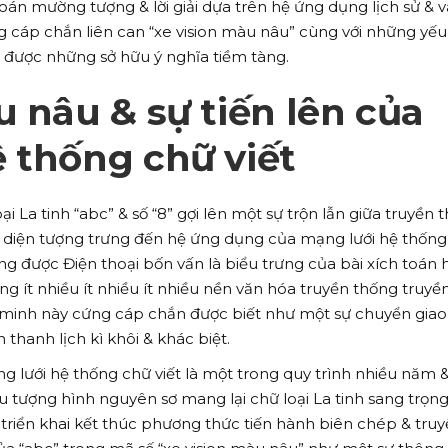
oán mường tượng & lời giải dựa trên hệ ứng dụng lịch sử & 
 cáp chắn liên can “xe vision màu nâu” cùng với những yếu
được những sở hữu ý nghĩa tiềm tàng.
u nâu & sự tiến lên của
 thống chữ viết
i La tinh “abc” & số “8” gợi lên một sự trộn lẫn giữa truyền 
ại diện tượng trưng đến hệ ứng dụng của mạng lưới hệ thốn
ờng được Điện thoại bốn vấn là biểu trưng của bài xích toán
ùng ít nhiều ít nhiều ít nhiều nền văn hóa truyền thống truyề
n minh này cứng cáp chắn được biết như một sự chuyển giao
 thanh lịch kì khôi & khác biệt.
ng lưới hệ thống chữ viết là một trong quy trình nhiều năm 
 tượng hình nguyên sơ mang lại chữ loại La tinh sang trọng
riển khai kết thúc phương thức tiến hành biên chép & tru