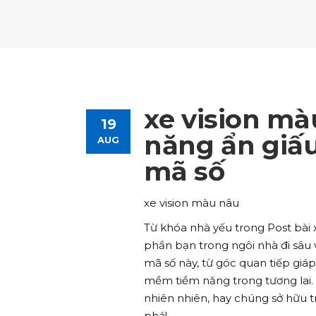
Tours List
Bl
Destinations Masonry
Ca
Advanced Link Section
Go
Team List
Se
Tours Filters
Bu
Destinations Grid
Co
Banner
Im
Destinations Masonry
Ca
Advanced Link Section
Go
Team List
Se
Destinations Grid
Co
Banner
Im
xe vision m
19
Advanced Link Section
Go
Team List
Se
năng ẩn giấu
AUG
mã số
Banner
Im
Team List
Se
xe vision màu nâu
Từ khóa nhà yếu trong Post bài x
phần bạn trong ngôi nhà đi sâu 
mã số này, từ góc quan tiếp giá
mềm tiềm năng trong tương lai. 
nhiên nhiên, hay chúng sở hữu 
phá!