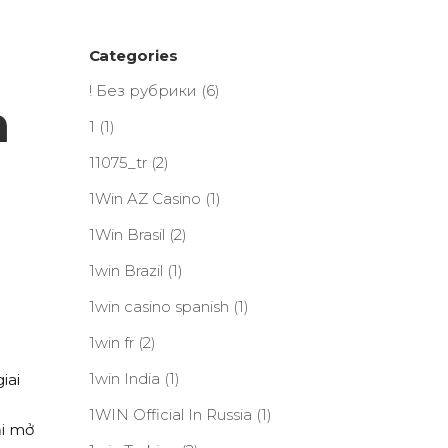
Categories
! Без рубрики
(6)
n
1
(1)
11075_tr
(2)
1Win AZ Casino
(1)
1Win Brasil
(2)
1win Brazil
(1)
1win casino spanish
(1)
1win fr
(2)
1win India
(1)
iai
1WIN Official In Russia
(1)
ại mở