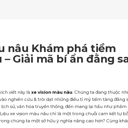
ockquote
Counters
ll To Action
Pie Charts
ogle Maps
Testimonials
parators
Video Button
ttons
Horizontal Progress Bars
ntact Form
Blog List Shortcode
age Gallery
Client Carousel
ll To Action
Pie Charts
ogle Maps
Testimonials
parators
Video Button
ntact Form
Blog List Shortcode
age Gallery
Client Carousel
àu nâu Khám phá tiềm
ogle Maps
Testimonials
parators
Video Button
 – Giải mã bí ẩn đằng s
age Gallery
Client Carousel
parators
Video Button
ích viết này là
xe vision màu nâu
. Chúng ta đang thuộc nh
vào nghiên cứu & trôi dạt những điều tỉ mỷ tiềm tàng đằng 
p lịch sử, văn hóa truyền thống, đến mang lại hầu như phầm
Liệu xe vision màu nâu chỉ là một trong chuỗi cam kết tự b
trong chúng ta một sở hữu ý nghĩa nâng cao hơn? Cùng kh