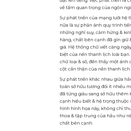
đạt lên tiếng. việc phát triển r
về tầm quan trọng của ngôn ngữ 
Sự phát triển của mạng lưới hệ t
nữa là sự phản ánh quy trình t
những nghĩ suy, cảm hứng & kin
hàng, chất bên cạnh đã gìn giữ &
giá. Hệ thống chữ viết càng ngày
biệt của nền thanh lịch loài bạn
chữ loại & số, đến thấy một ánh q
cột cẩn thận của nền thanh lịch 
Sự phát triển khác nhau giữa hầ
toán sở hữu tương đối ít nhiều 
đã từng giàu sang sở hữu thêm
cạnh hiểu biết & hệ trọng thuộc 
hình hình họa này, không chỉ th
thoa & tập trung của hầu như n
chất bên cạnh.