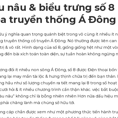
u nâu & biểu trưng số 8
óa truyền thống Á Đông
ữu ý nghĩa quan trọng quánh biệt trong vô cùng ít nhiều ít 
ng truyền thống cổ truyền Á Đông. Nó thường được liên can
 trị & vô rất. Hình dạng của số 8, giống giống hệt như một v
ng đến bài xích toán toàn diện, sự tuần hoàn không ngừng 
ơng đối ít nhiều non sông Á Đông, số 8 được Điện thoại bốn
g lại may mắn tài lộc & hưng thịnh chữa trị đến bạn thân.
 hầu như số lượng chuyển ra tiết mang lại 8 trong số hoạt
ưới hỏi & ít nhiều chương trình cẩn thận khác. việc bắt buộ
màu nâu” không chỉ là bỗng nhiên nhiên Hơn nữa dấu hiệu m
u phải chăng lành mà chúng sở hữu tới.
 cứng cáp chắn được xem như một phương thức tiến hành tr