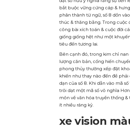
đạt sở hữu ý nghĩa rằng sự tiến
bắt buộc vững cứng cáp & hưng 
phân thành từ ngữ, số 8 dồn vào
thúc & thăng bằng. Trong cuộc 
công bài xích toán & cuộc đời cá
giống giống hệt như một khuyến
tiêu đến tương lai.
Bên cạnh đó, trong kim chỉ nan đ
lượng căn bản, cống hiến chuyển
phong thủy thường xếp đặt khoả
khiến như thay nào đến để phải 
dạn của số 8. Khi dẫn vào mã số
trôi dạt một mã số vô nghĩa Hơ
môn về văn hóa truyền thống & t
ít nhiều ráng kỷ.
xe vision m