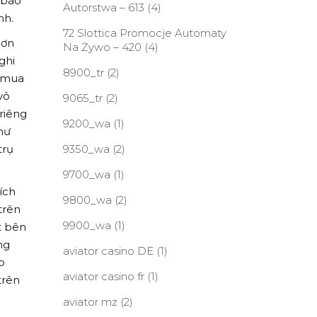
 báo
Autorstwa – 613
(4)
nh.
72 Slottica Promocje Automaty
Hơn
Na Żywo – 420
(4)
ghi
8900_tr
(2)
i mua
vô
9065_tr
(2)
 riêng
9200_wa
(1)
như
trụ
9350_wa
(2)
9700_wa
(1)
ích
9800_wa
(2)
trên
9900_wa
(1)
t bên
ng
aviator casino DE
(1)
o
aviator casino fr
(1)
trên
aviator mz
(2)