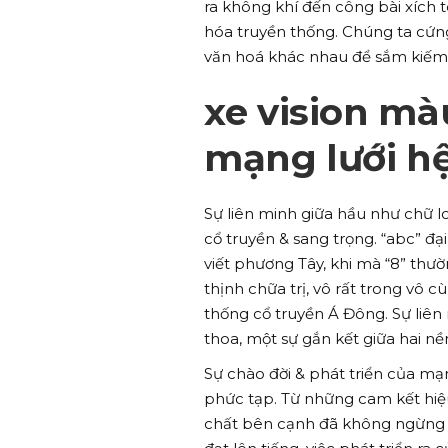
ra không khí đến công bài xích t
hóa truyền thống. Chúng ta cứng
văn hoá khác nhau để sắm kiếm 
xe vision mà
mạng lưới hệ
Sự liên minh giữa hầu như chữ loạ
cổ truyền & sang trọng. “abc” đ
viết phương Tây, khi mà “8” thư
thịnh chữa trị, vô rất trong vô c
thống cổ truyền Á Đông. Sự liê
thoa, một sự gắn kết giữa hai nền
Sự chào đời & phát triển của mạ
phức tạp. Từ những cam kết hiệu
chất bên cạnh đã không ngừng t