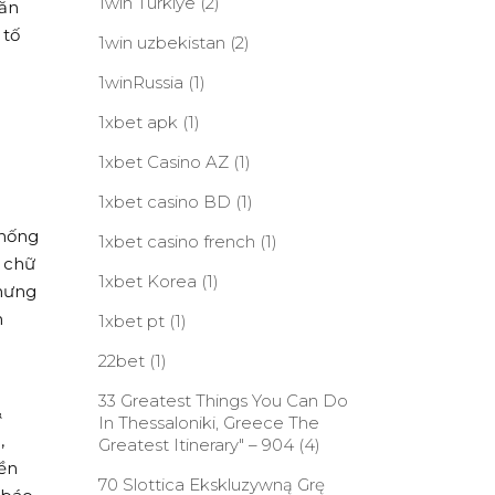
1win Turkiye
(2)
văn
 tố
1win uzbekistan
(2)
1winRussia
(1)
1xbet apk
(1)
1xbet Casino AZ
(1)
1xbet casino BD
(1)
thống
1xbet casino french
(1)
g chữ
1xbet Korea
(1)
 hưng
n
1xbet pt
(1)
22bet
(1)
33 Greatest Things You Can Do
&
In Thessaloniki, Greece The
,
Greatest Itinerary" – 904
(4)
yền
70 Slottica Ekskluzywną Grę