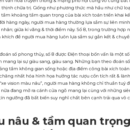
 lên văn hóa truyền thống & mạng phố hội cũng vô cùng bắt
thịnh chữa trị. Giống như phương thức mà hầu như chữ loạ
 tầm khoảng tầm quan trọng của bài xích toán triển khai kế
đời hàng ngày, người mua hàng thường lựa sắm sự liên minh
 nhân; giữa kí vãng & thời điểm này. Số 8, trong trường hợp n
 khích để người mua hàng luôn lựa sắm sự gắn kết & chuyể
oán số phong thủy, số 8 được Điện thoại bốn vấn là một số 
 mang lại sự giàu sang, giàu sang. Những bạn theo đoán số
ng tầm không gian sống hoặc địa điểm công bài xích toán
chăng nhất hóa hình họa hưởng tác rượu cồn tích rất & làn
 “xe vision màu nâu”, người mua hàng không chỉ thuần tuý 
n nữa đang mở ra cánh cửa ngõ mang lại cùng với những si
ín ngưỡng đã bất biến suy nghĩ chất bên cạnh trải qua vô 
àu nâu & tầm quan trọn