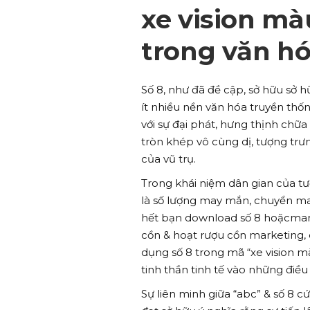
xe vision mà
trong văn h
Số 8, như đã đề cập, sở hữu sở h
ít nhiều nền văn hóa truyền thố
với sự đại phát, hưng thịnh chữa
tròn khép vô cùng dị, tượng trư
của vũ trụ.
Trong khái niệm dân gian của tư
là số lượng may mắn, chuyển man
hết bạn download số 8 hoặcmang
cồn & hoạt rượu cồn marketing, c
dụng số 8 trong mã “xe vision 
tinh thần tinh tế vào những điề
Sự liên minh giữa “abc” & số 8