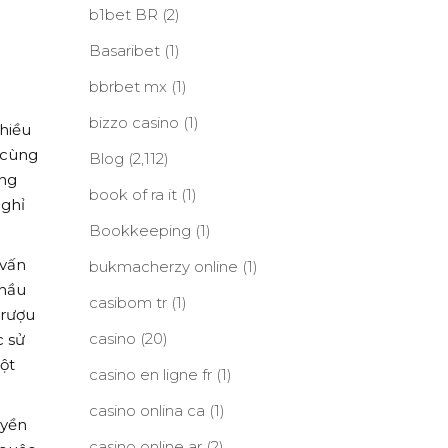
b1bet BR
(2)
Basaribet
(1)
bbrbet mx
(1)
bizzo casino
(1)
nhiều
 cùng
Blog
(2,112)
òng
book of ra it
(1)
nghỉ
Bookkeeping
(1)
 vấn
bukmacherzy online
(1)
 hầu
casibom tr
(1)
 rượu
casino
(20)
c sử
ột
casino en ligne fr
(1)
casino onlina ca
(1)
uyền
casino online ar
(2)