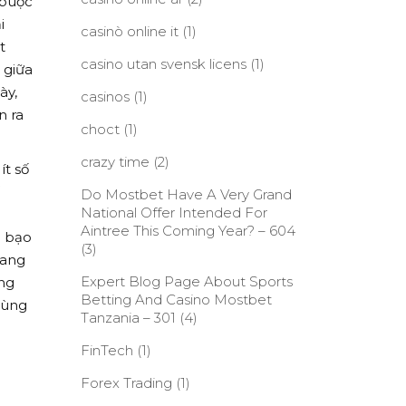
 buộc
i
casinò online it
(1)
t
casino utan svensk licens
(1)
 giữa
ày,
casinos
(1)
n ra
choct
(1)
crazy time
(2)
ít số
Do Mostbet Have A Very Grand
National Offer Intended For
Aintree This Coming Year? – 604
h bạo
(3)
đang
Expert Blog Page About Sports
êng
Betting And Casino Mostbet
cùng
Tanzania – 301
(4)
FinTech
(1)
g
Forex Trading
(1)