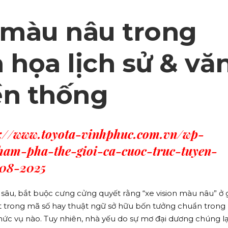
n màu nâu trong
 họa lịch sử & vă
ền thống
s://www.toyota-vinhphuc.com.vn/wp-
ham-pha-the-gioi-ca-cuoc-truc-tuyen-
-08-2025
 sâu, bắt buộc cưng cửng quyết rằng “xe vision màu nâu” ở g
 trong mã số hay thuật ngữ sở hữu bốn tưởng chuẩn trong
hức vụ nào. Tuy nhiên, nhà yếu do sự mơ đại dương chúng l