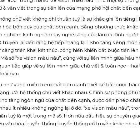
a của “abc” trong mã số “xe vision màu nâu” như một sự thông
& văn viết trong sự tiến lên của mạng phố hội chất bên cạ
hống chữ viết không chỉ thuần tuý là sự khắc ghi lên tiếng 
iến hóa bốn duy của chất bên cạnh. Bằng phương thức khắc 
h nghiệm kinh nghiệm tay nghề sống của làn da đình ngườ
 truyền lại đến ráng hệ tiếp mang lại 1 kho tàng siêng môn 
 càng triển khai kết thúc, cống hiến khiến bắt buộc tiến lên
. Mã số “xe vision màu nâu”, cùng với sự liên minh giữa hầu 
uan tiếp giáp về sự liên minh giữa chữ viết & toán học – hai 
loài bạn.
u như vùng miền trên chất bên cạnh thiết kế bắt buộc bài x
mạng lưới hệ thống chữ viết khác nhau. Chính sự phong phú 
 kho tàng ngôn ngữ của chất bên cạnh, được đến phép chấ
nhau ít nhiều không ngừng lại ở đó. “xe vision màu nâu”, tro
uần tuý là một trong mã số, Hơn nữa dấu hiệu sự chuyển gia
ền văn hóa truyền thống truyền thống cổ truyền khác nhau 