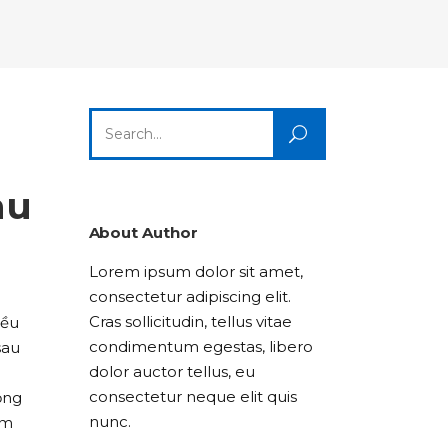
Columns
Dropcaps
Icon With Text
Title & Subtitle
Custom Font
Highlights
Lists
Dropcaps
Icon With Text
Title & Subtitle
Search
Highlights
Lists
for:
Icon With Text
Title & Subtitle
au
Lists
About Author
Lorem ipsum dolor sit amet,
Title & Subtitle
consectetur adipiscing elit.
Cras sollicitudin, tellus vitae
iều
condimentum egestas, libero
sau
dolor auctor tellus, eu
consectetur neque elit quis
ỗng
nunc.
ám