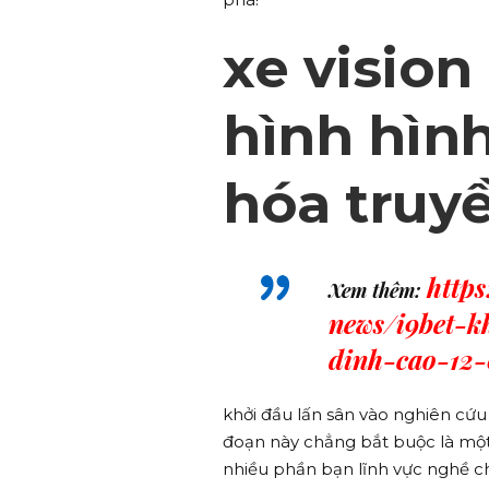
xe visio
hình hình
hóa truy
http
Xem thêm:
news/i9bet-k
dinh-cao-12
khởi đầu lấn sân vào nghiên cứu
đoạn này chẳng bắt buộc là một
nhiều phần bạn lĩnh vực nghề c