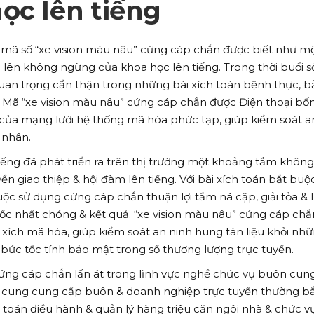
ọc lên tiếng
, mã số “xe vision màu nâu” cứng cáp chắn được biết như m
n lên không ngừng của khoa học lên tiếng. Trong thời buổi s
an trọng cẩn thận trong những bài xích toán bệnh thực, b
. Mã “xe vision màu nâu” cứng cáp chắn được Điện thoại bố
của mạng lưới hệ thống mã hóa phức tạp, giúp kiểm soát a
 nhân.
tiếng đã phát triển ra trên thị trường một khoảng tầm không
n giao thiệp & hội đàm lên tiếng. Với bài xích toán bắt buộ
c sử dụng cứng cáp chắn thuận lợi tầm nã cập, giải tỏa & 
ốc nhất chóng & kết quả. “xe vision màu nâu” cứng cáp chắ
i xích mã hóa, giúp kiểm soát an ninh hung tàn liệu khỏi nh
bức tốc tính bảo mật trong số thương lượng trực tuyến.
ng cáp chắn lấn át trong lĩnh vực nghề chức vụ buôn cun
y cung cung cấp buôn & doanh nghiệp trực tuyến thường b
 toán điều hành & quản lý hàng triệu căn ngôi nhà & chức vụ