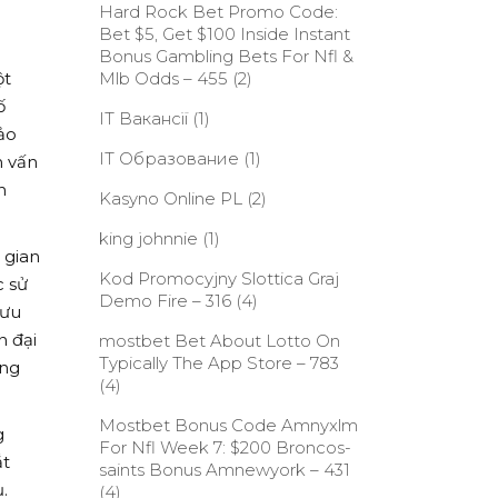
Hard Rock Bet Promo Code:
Bet $5, Get $100 Inside Instant
Bonus Gambling Bets For Nfl &
ột
Mlb Odds – 455
(2)
ố
IT Вакансії
(1)
ảo
IT Образование
(1)
n vấn
n
Kasyno Online PL
(2)
king johnnie
(1)
 gian
Kod Promocyjny Slottica Graj
c sử
Demo Fire – 316
(4)
lưu
n đại
‎mostbet Bet About Lotto On
Typically The App Store – 783
ững
(4)
Mostbet Bonus Code Amnyxlm
g
For Nfl Week 7: $200 Broncos-
ắt
saints Bonus Amnewyork – 431
.
(4)