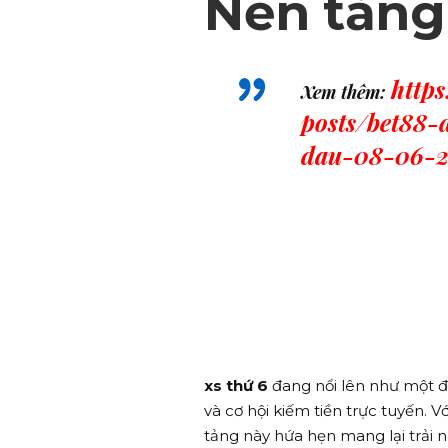
Nền tảng 
http
Xem thêm:
posts/bet88
dau-08-06-2
xs thứ 6
đang nổi lên như một đi
và cơ hội kiếm tiền trực tuyến. 
tảng này hứa hẹn mang lại trải 