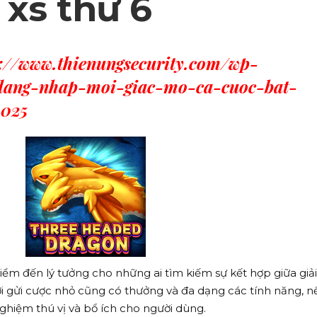
xs thứ 6
s://www.thienungsecurity.com/wp-
-dang-nhap-moi-giac-mo-ca-cuoc-bat-
025
ểm đến lý tưởng cho những ai tìm kiếm sự kết hợp giữa giải 
Với gửi cược nhỏ cũng có thưởng và đa dạng các tính năng, n
nghiệm thú vị và bổ ích cho người dùng.