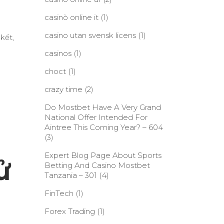
casinò online it
(1)
casino utan svensk licens
(1)
kết,
casinos
(1)
choct
(1)
crazy time
(2)
Do Mostbet Have A Very Grand
National Offer Intended For
Aintree This Coming Year? – 604
(3)
Expert Blog Page About Sports
ử
Betting And Casino Mostbet
Tanzania – 301
(4)
FinTech
(1)
Forex Trading
(1)