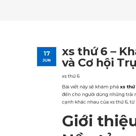
Tours List
Bl
Destinations Masonry
Ca
Advanced Link Section
Go
Team List
Se
Tours Filters
Bu
Destinations Grid
Co
Banner
Im
Destinations Masonry
Ca
Advanced Link Section
Go
Team List
Se
Destinations Grid
Co
Banner
Im
xs thứ 6 – Kh
17
Advanced Link Section
Go
Team List
Se
và Cơ hội Tr
JUN
Banner
Im
xs thứ 6
Team List
Se
Bài viết này sẽ khám phá
xs thứ
đến cho người dùng những trải n
cạnh khác nhau của xs thứ 6, từ
Giới thiệ