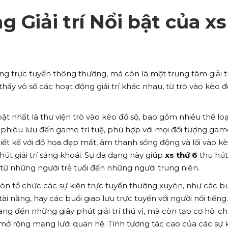
 Giải trí Nổi bật của xs
ng trực tuyến thông thường, mà còn là một trung tâm giải t
hấy vô số các hoạt động giải trí khác nhau, từ trò vào kèo 
t nhất là thư viện trò vào kèo đồ sộ, bao gồm nhiều thể loạ
phiêu lưu đến game trí tuệ, phù hợp với mọi đối tượng ga
hiết kế với đồ họa đẹp mắt, âm thanh sống động và lối vào k
t giải trí sảng khoái. Sự đa dạng này giúp
xs thứ 6
thu hút
từ những người trẻ tuổi đến những người trung niên.
còn tổ chức các sự kiện trực tuyến thường xuyên, như các b
ài năng, hay các buổi giao lưu trực tuyến với người nổi tiếng.
g đến những giây phút giải trí thú vị, mà còn tạo cơ hội c
 mở rộng mạng lưới quan hệ. Tính tương tác cao của các sự 