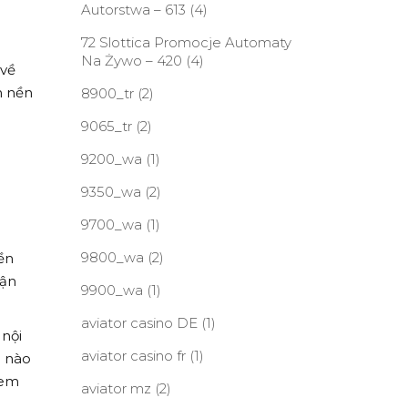
Autorstwa – 613
(4)
72 Slottica Promocje Automaty
Na Żywo – 420
(4)
 về
n nền
8900_tr
(2)
9065_tr
(2)
9200_wa
(1)
9350_wa
(2)
9700_wa
(1)
9800_wa
(2)
ền
tận
9900_wa
(1)
aviator casino DE
(1)
 nội
aviator casino fr
(1)
g nào
xem
aviator mz
(2)