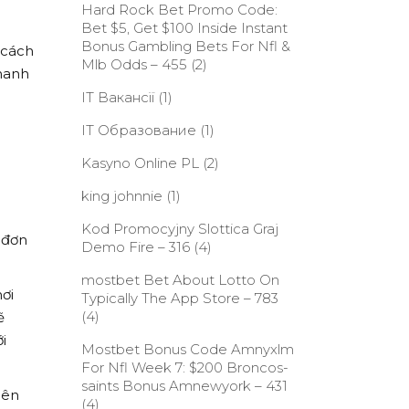
Hard Rock Bet Promo Code:
Bet $5, Get $100 Inside Instant
Bonus Gambling Bets For Nfl &
 cách
Mlb Odds – 455
(2)
nhanh
IT Вакансії
(1)
IT Образование
(1)
Kasyno Online PL
(2)
king johnnie
(1)
Kod Promocyjny Slottica Graj
 đơn
Demo Fire – 316
(4)
‎mostbet Bet About Lotto On
nơi
Typically The App Store – 783
(4)
ẽ
i
Mostbet Bonus Code Amnyxlm
For Nfl Week 7: $200 Broncos-
saints Bonus Amnewyork – 431
nên
(4)