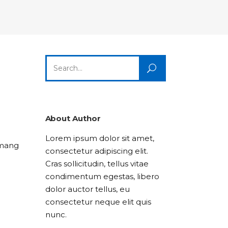
Columns
Dropcaps
Icon With Text
Title & Subtitle
Custom Font
Highlights
Lists
Dropcaps
Icon With Text
Title & Subtitle
Search
Highlights
Lists
for:
Icon With Text
Title & Subtitle
Lists
About Author
Lorem ipsum dolor sit amet,
Title & Subtitle
 mang
consectetur adipiscing elit.
Cras sollicitudin, tellus vitae
condimentum egestas, libero
dolor auctor tellus, eu
consectetur neque elit quis
nunc.