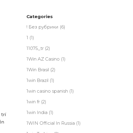
Categories
! Без рубрики
(6)
1
(1)
11075_tr
(2)
1Win AZ Casino
(1)
1Win Brasil
(2)
1win Brazil
(1)
1win casino spanish
(1)
1win fr
(2)
1win India
(1)
trí
ền
1WIN Official In Russia
(1)