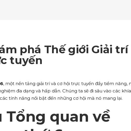
ockquote
Counters
ll To Action
Pie Charts
ogle Maps
Testimonials
parators
Video Button
ttons
Horizontal Progress Bars
ntact Form
Blog List Shortcode
age Gallery
Client Carousel
ll To Action
Pie Charts
ogle Maps
Testimonials
parators
Video Button
ntact Form
Blog List Shortcode
age Gallery
Client Carousel
ám phá Thế giới Giải trí
ogle Maps
Testimonials
parators
Video Button
ực tuyến
age Gallery
Client Carousel
parators
Video Button
 6
, một nền tảng giải trí và cơ hội trực tuyến đầy tiềm năng,
ghiệm đa dạng và hấp dẫn. Chúng ta sẽ đi sâu vào các khía
 các tính năng nổi bật đến những cơ hội mà nó mang lại.
u Tổng quan về