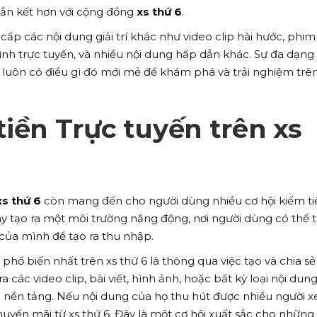
ắn kết hơn với cộng đồng
xs thứ 6
.
ấp các nội dung giải trí khác như video clip hài hước, phim
ình trực tuyến, và nhiều nội dung hấp dẫn khác. Sự đa dạng
ng luôn có điều gì đó mới mẻ để khám phá và trải nghiệm trê
tiền Trực tuyến trên xs
xs thứ 6
còn mang đến cho người dùng nhiều cơ hội kiếm ti
y tạo ra một môi trường năng động, nơi người dùng có thể 
của mình để tạo ra thu nhập.
hổ biến nhất trên xs thứ 6 là thông qua việc tạo và chia sẻ
 các video clip, bài viết, hình ảnh, hoặc bất kỳ loại nội dun
ên nền tảng. Nếu nội dung của họ thu hút được nhiều người 
huyến mãi từ xs thứ 6. Đây là một cơ hội xuất sắc cho những