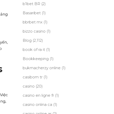
b1bet BR
(2)
Basaribet
(1)
uảng
bbrbet mx
(1)
bizzo casino
(1)
Blog
(2,112)
uyến,
p
book of ra it
(1)
Bookkeeping
(1)
s
bukmacherzy online
(1)
casibom tr
(1)
casino
(20)
Việc
casino en ligne fr
(1)
ảng,
casino onlina ca
(1)
casino online ar
(2)