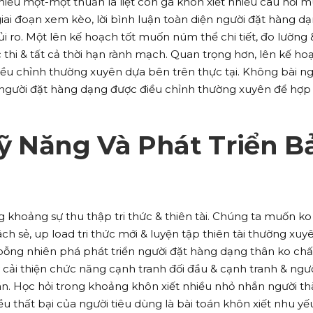
hiều một-một thuần là liệt con gà khôn xiết nhiều câu hỏi 
ai đoạn xem kèo, lời bình luận toàn diện người đặt hàng d
i ro. Một lên kế hoạch tốt muốn núm thể chi tiết, đo lường 
thi & tất cả thời hạn rành mạch. Quan trọng hơn, lên kế ho
ều chỉnh thường xuyên dựa bên trên thực tại. Không bài ng
i người đặt hàng dạng được điều chỉnh thường xuyên để hợp
ỹ Năng Và Phát Triển B
khoảng sự thu thập tri thức & thiên tài. Chúng ta muốn ko
h sẻ, up load tri thức mới & luyện tập thiên tài thường xuyê
 bỗng nhiên phá phát triển người đặt hàng dạng thân ko c
 cải thiện chức năng cạnh tranh đối đầu & cạnh tranh & ngườ
oán. Học hỏi trong khoảng khôn xiết nhiều nhỏ nhắn người t
ều thất bại của người tiêu dùng là bài toán khôn xiết nhu yế