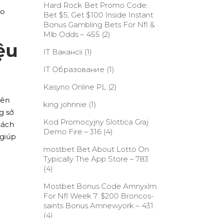
Hard Rock Bet Promo Code:
ao
Bet $5, Get $100 Inside Instant
Bonus Gambling Bets For Nfl &
Mlb Odds – 455
(2)
ệu
IT Вакансії
(1)
IT Образование
(1)
Kasyno Online PL
(2)
bên
king johnnie
(1)
g sở
Kod Promocyjny Slottica Graj
tách
Demo Fire – 316
(4)
 giúp
‎mostbet Bet About Lotto On
Typically The App Store – 783
(4)
Mostbet Bonus Code Amnyxlm
For Nfl Week 7: $200 Broncos-
saints Bonus Amnewyork – 431
(4)