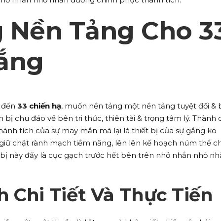
 Nền Tảng Cho 3
ắng
g đến
33 chiến hạ
, muốn nền tảng một nền tảng tuyệt đối &
n bị chu đáo về bên tri thức, thiên tài & trọng tâm lý. Thành
ành tích của sự may mắn mà lại là thiết bị của sự gắng ko
iữ chặt rành mạch tiềm năng, lên lên kế hoạch núm thể chi
n bị này đấy là cục gạch trước hết bên trên nhỏ nhắn nhỏ n
 Chi Tiết Và Thực Tiến