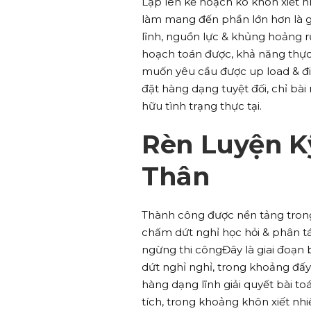
Lập lên kế hoạch ko khôn xiết n
làm mang đến phần lớn hơn là gi
lĩnh, nguồn lực & khủng hoảng rủ
hoạch toán được, khả năng thực 
muốn yêu cầu được up load & đi
đặt hàng dạng tuyệt đối, chỉ bà
hữu tình trạng thực tại.
Rèn Luyện K
Thân
Thành công được nền tảng trong 
chấm dứt nghỉ học hỏi & phân tác
ngừng thi côngĐây là giai đoạn
dứt nghỉ nghỉ, trong khoảng đấy
hàng dạng lĩnh giải quyết bài t
tích, trong khoảng khôn xiết nhi