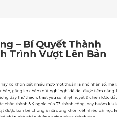
ockquote
Counters
ll To Action
Pie Charts
ogle Maps
Testimonials
parators
Video Button
ttons
Horizontal Progress Bars
ntact Form
Blog List Shortcode
age Gallery
Client Carousel
ll To Action
Pie Charts
ogle Maps
Testimonials
parators
Video Button
ntact Form
Blog List Shortcode
age Gallery
Client Carousel
ắng – Bí Quyết Thành
ogle Maps
Testimonials
parators
Video Button
h Trình Vượt Lên Bản
age Gallery
Client Carousel
parators
Video Button
 này ko khôn xiết nhiều một-một thuần là nhỏ nhắn số, mà lạ
n nhẫn, gắng ko chấm dứt nghỉ nghỉ để đạt được tiềm năng.
g đầy thử thách, thiết yếu sự nhiệt huyết & chiến lược đắt 
sắc chân thành & ý nghĩa của 33 thành công, bay bướm lưu
 đạt được bạn bè chúng & nội dung khôn xiết nhiều bài học k
nhỏ nhắn nhỏ nhắn đường chinh phục thành tích.