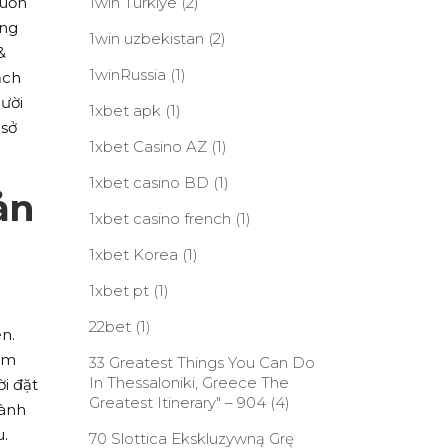
muốn
1win Turkiye
(2)
ạng
1win uzbekistan
(2)
&
1winRussia
(1)
ạch
ười
1xbet apk
(1)
 sở
1xbet Casino AZ
(1)
1xbet casino BD
(1)
ản
1xbet casino french
(1)
1xbet Korea
(1)
1xbet pt
(1)
22bet
(1)
n.
hấm
33 Greatest Things You Can Do
In Thessaloniki, Greece The
i đặt
Greatest Itinerary" – 904
(4)
hành
u.
70 Slottica Ekskluzywną Grę