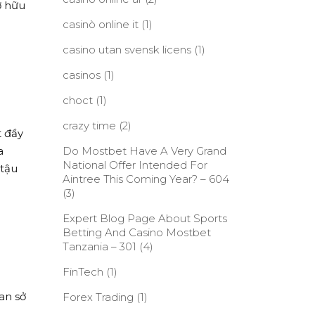
ở hữu
casinò online it
(1)
casino utan svensk licens
(1)
casinos
(1)
choct
(1)
crazy time
(2)
t đầy
a
Do Mostbet Have A Very Grand
National Offer Intended For
 tậu
Aintree This Coming Year? – 604
(3)
Expert Blog Page About Sports
Betting And Casino Mostbet
Tanzania – 301
(4)
FinTech
(1)
an sở
Forex Trading
(1)