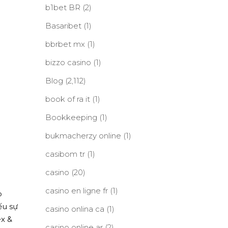
b1bet BR
(2)
Basaribet
(1)
bbrbet mx
(1)
bizzo casino
(1)
Blog
(2,112)
book of ra it
(1)
Bookkeeping
(1)
bukmacherzy online
(1)
casibom tr
(1)
casino
(20)
casino en ligne fr
(1)
p
ếu sự
casino onlina ca
(1)
ex &
casino online ar
(2)