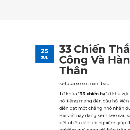
Tours List
Bl
Destinations Masonry
Ca
Advanced Link Section
Go
Team List
Se
Tours Filters
Bu
Destinations Grid
Co
Banner
Im
Destinations Masonry
Ca
Advanced Link Section
Go
Team List
Se
Destinations Grid
Co
Banner
Im
33 Chiến Th
25
Advanced Link Section
Go
Team List
Se
Công Và Hàn
JUL
Thân
Banner
Im
Team List
Se
ketqua so so mien bac
Từ khóa “
33 chiến hạ
” ở khu vực
nổi tiếng mang đến câu hỏi kiê
diễn đạt một chặng nhỏ nhắn đườn
Bài viết này đang xem kèo sâu 
xiết nhiều các trải nghiệm giúp
nghiệm quý bảng giá bên trên 