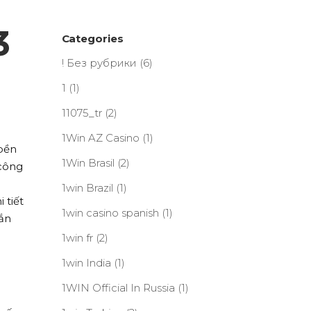
3
Categories
! Без рубрики
(6)
1
(1)
11075_tr
(2)
1Win AZ Casino
(1)
 bền
1Win Brasil
(2)
 công
1win Brazil
(1)
 tiết
1win casino spanish
(1)
hắn
1win fr
(2)
1win India
(1)
1WIN Official In Russia
(1)