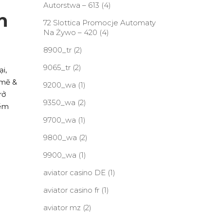
Autorstwa – 613
(4)
h
72 Slottica Promocje Automaty
Na Żywo – 420
(4)
8900_tr
(2)
9065_tr
(2)
i,
 mẽ &
9200_wa
(1)
rở
9350_wa
(2)
iểm
9700_wa
(1)
9800_wa
(2)
9900_wa
(1)
aviator casino DE
(1)
aviator casino fr
(1)
aviator mz
(2)