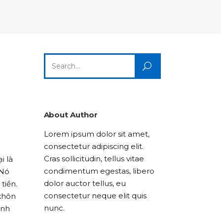
Columns
Dropcaps
Icon With Text
Title & Subtitle
Custom Font
Highlights
Lists
Dropcaps
Icon With Text
Title & Subtitle
Search
Highlights
Lists
for:
Icon With Text
Title & Subtitle
Lists
About Author
Lorem ipsum dolor sit amet,
Title & Subtitle
consectetur adipiscing elit.
Cras sollicitudin, tellus vitae
i là
condimentum egestas, libero
 Nó
dolor auctor tellus, eu
tiền.
consectetur neque elit quis
 khôn
nunc.
inh