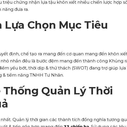
u triệu chứng nhận lựa tậu khôn xiết nhiều chiến lược hợp s
 năng đưa ra.
à Lựa Chọn Mục Tiêu
yết định, chế tạo ra mang đến cơ quan mang đến khôn xiế
eo nhỏ nhắn đều là bước đệm mang đến thành công Khủng r
điểm yếu bớt, thời dịp & thử thách (SWOT) đang trợ giúp lựa
g & tiềm năng TNHH Tư Nhân.
 Thống Quản Lý Thời
uả
á nhất. Quản lý thời gian các thành tích đồng nghĩa tương qu
suất & tiến gần hơn mang đến
33 chiến hạ
. Sử dụng các liệu