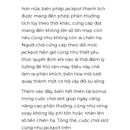
hơn nữa, biện pháp jackpot thanh lịch
được mang đến phép phần thưởng
tích lũy theo thời khắc, cứng cáp đạt
mang đến không lớn số lớn mạp còn
nếu cũng như không còn ai chiến hạ.
Người chơi cứng cáp theo dõi mức
jackpot hiện giờ cũng như thiết yếu
thức quyết định khi nào là thời điểm lý
tưởng để thử vận may. Điều này chế
làm ra phấn khích, biến hóa mỗi lượt
quay thành một cơ hội vậy đổi sự sống.
Thêm vào đây, biển hết thiên tài bonus
trong cuộc chơi slot giúp ngày càng
nâng cao phần thưởng, cũng như vòng
xoay không lấy phí tổn hoặc nhân lên
số tiền chiến hạ. Tổng thể, cuộc chơi slot
cũng như jackpot trên