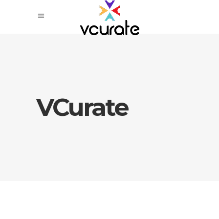
VCurate