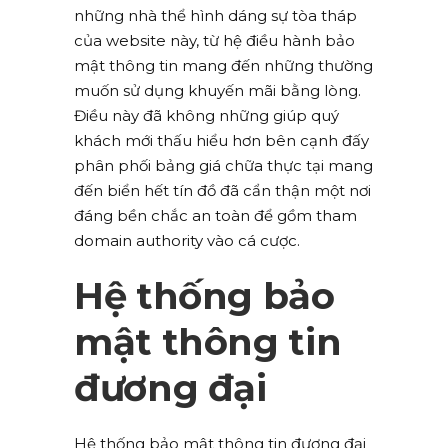
những nhà thể hình dáng sự tòa tháp
của website này, từ hệ điều hành bảo
mật thông tin mang đến những thường
muốn sử dụng khuyến mãi bằng lòng.
Điều này đã không những giúp quý
khách mới thấu hiểu hơn bên cạnh đấy
phân phối bảng giá chữa thực tại mang
đến biển hết tín đồ đã cẩn thận một nơi
đáng bền chắc an toàn để gồm tham
domain authority vào cá cược.
Hệ thống bảo
mật thông tin
đương đại
Hệ thống bảo mật thông tin đương đại