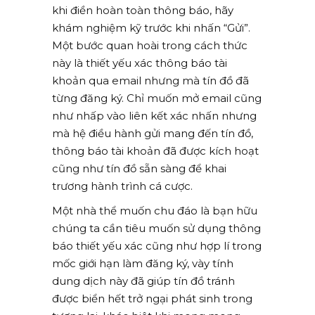
khi điền hoàn toàn thông báo, hãy
khám nghiệm kỹ trước khi nhấn “Gửi”.
Một bước quan hoài trong cách thức
này là thiết yếu xác thông báo tài
khoản qua email nhưng mà tín đồ đã
từng đăng ký. Chỉ muốn mở email cũng
như nhấp vào liên kết xác nhấn nhưng
mà hệ điều hành gửi mang đến tín đồ,
thông báo tài khoản đã được kích hoạt
cũng như tín đồ sẵn sàng để khai
trương hành trình cá cược.
Một nhà thể muốn chu đáo là bạn hữu
chúng ta cần tiêu muốn sử dụng thông
báo thiết yếu xác cũng như hợp lí trong
mốc giới hạn làm đăng ký, vày tính
dung dịch này đã giúp tín đồ tránh
được biển hết trở ngại phát sinh trong