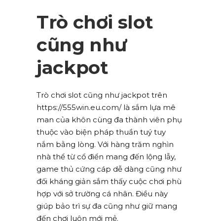
Trò chơi slot
cũng như
jackpot
Trò chơi slot cũng như jackpot trên
https://555win.eu.com/ là sắm lựa mê
man của khôn cùng đa thành viên phụ
thuộc vào biện pháp thuần tuý tuy
nắm bằng lòng. Với hàng trăm nghìn
nhà thể từ cổ điển mang đến lộng lẫy,
game thủ cứng cáp dễ dàng cũng như
đối kháng giản sắm thấy cuộc chơi phù
hợp với sở trường cá nhân. Điều này
giúp bảo trì sự đa cũng như giữ mang
đến chơi luôn mới mẻ.