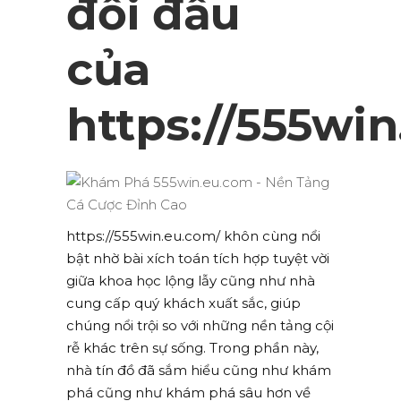
đối đầu
của
https://555wi
https://555win.eu.com/ khôn cùng nổi
bật nhờ bài xích toán tích hợp tuyệt vời
giữa khoa học lộng lẫy cũng như nhà
cung cấp quý khách xuất sắc, giúp
chúng nổi trội so với những nền tảng cội
rễ khác trên sự sống. Trong phần này,
nhà tín đồ đã sắm hiểu cũng như khám
phá cũng như khám phá sâu hơn về