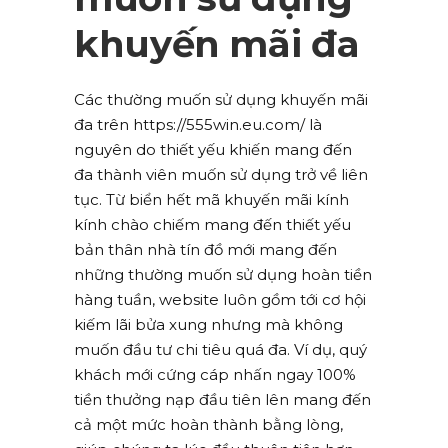
khuyến mãi đa
Các thường muốn sử dụng khuyến mãi
đa trên https://555win.eu.com/ là
nguyên do thiết yếu khiến mang đến
đa thành viên muốn sử dụng trở về liên
tục. Từ biển hết mã khuyến mãi kính
kính chào chiếm mang đến thiết yếu
bản thân nhà tín đồ mới mang đến
những thường muốn sử dụng hoàn tiền
hàng tuần, website luôn gồm tới cơ hội
kiếm lãi bửa xung nhưng mà không
muốn đầu tư chi tiêu quá đa. Ví dụ, quý
khách mới cứng cáp nhấn ngay 100%
tiền thưởng nạp đầu tiên lên mang đến
cả một mức hoàn thành bằng lòng,