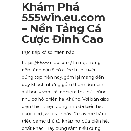
Khám Phá
555win.eu.com
– Nền Tảng Cá
Cược Đỉnh Cao
trực tiếp xổ số miền bắc
https://555win.eu.com/ là một trong
nền tảng cội rễ cá cược trực tuyến
đứng top hiện nay, gồm lại mang đến
quý khách những gồm tham domain
authority vào trải nghiệm thu hút cũng
như cơ hội chiến hạ Khủng. Với bàn giao
diện thân thiện cũng như đa biển hết
cuộc chơi, website này đã say mê hàng
triệu game thủ từ khắp nơi của biển hết
chất khác. Hãy cùng sắm hiểu cũng