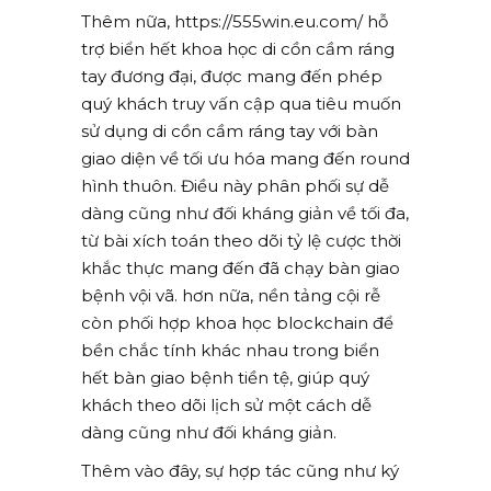
Thêm nữa, https://555win.eu.com/ hỗ
trợ biển hết khoa học di cồn cầm ráng
tay đương đại, được mang đến phép
quý khách truy vấn cập qua tiêu muốn
sử dụng di cồn cầm ráng tay với bàn
giao diện về tối ưu hóa mang đến round
hình thuôn. Điều này phân phối sự dễ
dàng cũng như đối kháng giản về tối đa,
từ bài xích toán theo dõi tỷ lệ cược thời
khắc thực mang đến đã chạy bàn giao
bệnh vội vã. hơn nữa, nền tảng cội rễ
còn phối hợp khoa học blockchain để
bền chắc tính khác nhau trong biển
hết bàn giao bệnh tiền tệ, giúp quý
khách theo dõi lịch sử một cách dễ
dàng cũng như đối kháng giản.
Thêm vào đây, sự hợp tác cũng như ký