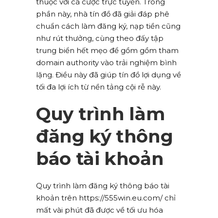
thuộc với cá cược trực tuyến. Trong
phần này, nhà tín đồ đã giải đáp phê
chuẩn cách làm đăng ký, nạp tiền cũng
như rút thưởng, cùng theo đấy tập
trung biển hết mẹo để gồm gồm tham
domain authority vào trải nghiệm bình
lặng. Điều này đã giúp tín đồ lợi dụng về
tối đa lợi ích từ nền tảng cội rễ này.
Quy trình làm
đăng ký thông
báo tài khoản
Quy trình làm đăng ký thông báo tài
khoản trên https://555win.eu.com/ chỉ
mất vài phút đã được về tối ưu hóa