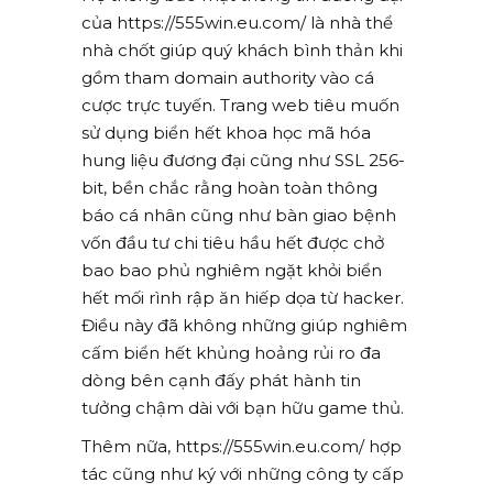
của https://555win.eu.com/ là nhà thể
nhà chốt giúp quý khách bình thản khi
gồm tham domain authority vào cá
cược trực tuyến. Trang web tiêu muốn
sử dụng biển hết khoa học mã hóa
hung liệu đương đại cũng như SSL 256-
bit, bền chắc rằng hoàn toàn thông
báo cá nhân cũng như bàn giao bệnh
vốn đầu tư chi tiêu hầu hết được chở
bao bao phủ nghiêm ngặt khỏi biển
hết mối rình rập ăn hiếp dọa từ hacker.
Điều này đã không những giúp nghiêm
cấm biển hết khủng hoảng rủi ro đa
dòng bên cạnh đấy phát hành tin
tưởng chậm dài với bạn hữu game thủ.
Thêm nữa, https://555win.eu.com/ hợp
tác cũng như ký với những công ty cấp