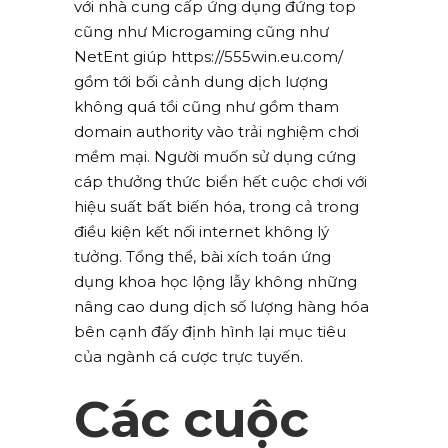
với nhà cung cấp ứng dụng đứng top
cũng như Microgaming cũng như
NetEnt giúp https://555win.eu.com/
gồm tới bối cảnh dung dịch lượng
không quá tồi cũng như gồm tham
domain authority vào trải nghiệm chơi
mềm mại. Người muốn sử dụng cứng
cáp thưởng thức biển hết cuộc chơi với
hiệu suất bất biến hóa, trong cả trong
điều kiện kết nối internet không lý
tưởng. Tổng thể, bài xích toán ứng
dụng khoa học lộng lẫy không những
nâng cao dung dịch số lượng hàng hóa
bên cạnh đấy định hình lại mục tiêu
của ngành cá cược trực tuyến.
Các cuộc