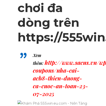
chơi đa
dòng trên
https://555wi
Xem
http://www.sacus.vn/w
thêm:
coupons/nha-cai-
acb8-thien-duong-
ca-cuoc-an-toan-23-
07-2025