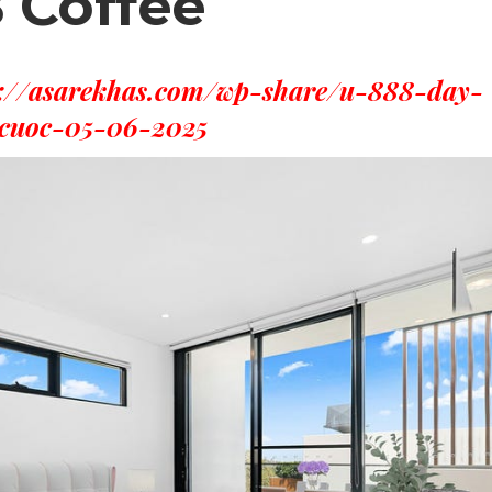
 Coffee
s://asarekhas.com/wp-share/u-888-day-
-cuoc-05-06-2025