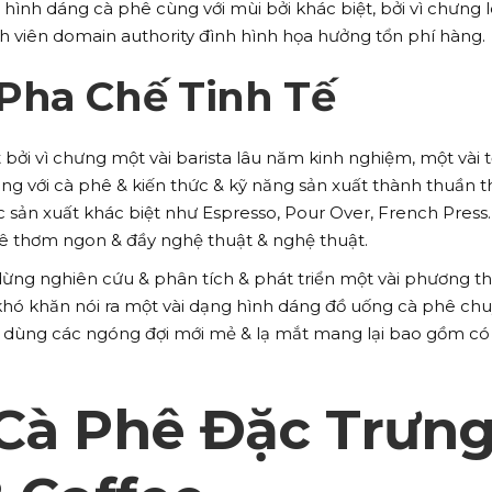
ình dáng cà phê cùng với mùi bởi khác biệt, bởi vì chưng 
nh viên domain authority đình hình họa hưởng tổn phí hàng.
Pha Chế Tinh Tế
 bởi vì chưng một vài barista lâu năm kinh nghiệm, một vài 
g với cà phê & kiến thức & kỹ năng sản xuất thành thuần t
 sản xuất khác biệt như Espresso, Pour Over, French Press
hê thơm ngon & đầy nghệ thuật & nghệ thuật.
ng nghiên cứu & phân tích & phát triển một vài phương t
 khó khăn nói ra một vài dạng hình dáng đồ uống cà phê ch
u dùng các ngóng đợi mới mẻ & lạ mắt mang lại bao gồm có
 Cà Phê Đặc Trưn