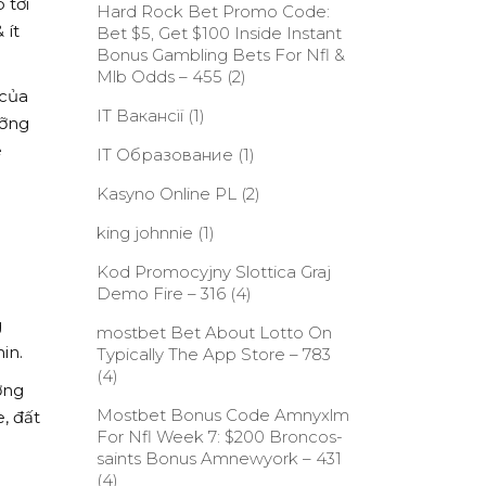
 tới
Hard Rock Bet Promo Code:
 ít
Bet $5, Get $100 Inside Instant
Bonus Gambling Bets For Nfl &
Mlb Odds – 455
(2)
 của
IT Вакансії
(1)
ưỡng
ê
IT Образование
(1)
Kasyno Online PL
(2)
king johnnie
(1)
Kod Promocyjny Slottica Graj
Demo Fire – 316
(4)
g
‎mostbet Bet About Lotto On
in.
Typically The App Store – 783
(4)
ờng
Mostbet Bonus Code Amnyxlm
, đất
For Nfl Week 7: $200 Broncos-
saints Bonus Amnewyork – 431
(4)