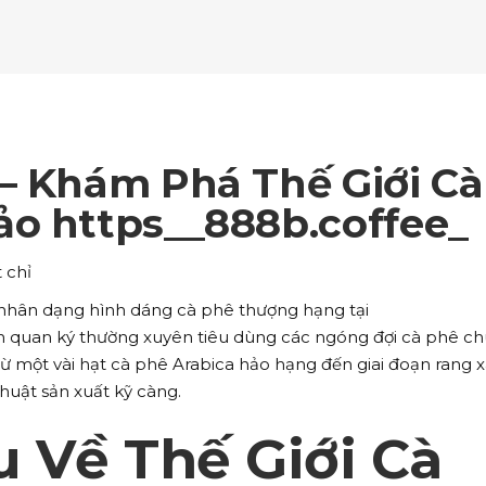
ockquote
Counters
ll To Action
Pie Charts
ogle Maps
Testimonials
parators
Video Button
ttons
Horizontal Progress Bars
ntact Form
Blog List Shortcode
age Gallery
Client Carousel
ll To Action
Pie Charts
ogle Maps
Testimonials
parators
Video Button
ntact Form
Blog List Shortcode
age Gallery
Client Carousel
– Khám Phá Thế Giới Cà
ogle Maps
Testimonials
parators
Video Button
ảo https__888b.coffee_
age Gallery
Client Carousel
 chỉ
parators
Video Button
nhân dạng hình dáng cà phê thượng hạng tại
 liên quan ký thường xuyên tiêu dùng các ngóng đợi cà phê c
ừ một vài hạt cà phê Arabica hảo hạng đến giai đoạn rang 
huật sản xuất kỹ càng.
u Về Thế Giới Cà