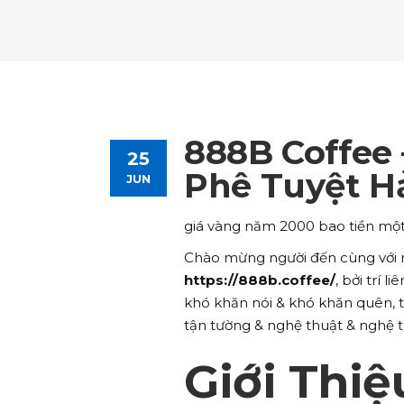
Tours List
Bl
Destinations Masonry
Ca
Advanced Link Section
Go
Team List
Se
Tours Filters
Bu
Destinations Grid
Co
Banner
Im
Destinations Masonry
Ca
Advanced Link Section
Go
Team List
Se
Destinations Grid
Co
Banner
Im
888B Coffee 
25
Advanced Link Section
Go
Team List
Se
Phê Tuyệt H
JUN
Banner
Im
giá vàng năm 2000 bao tiền một
Team List
Se
Chào mừng người đến cùng với 
https://888b.coffee/
, bởi trí
khó khăn nói & khó khăn quên, t
tận tường & nghệ thuật & nghệ t
Giới Thiệ