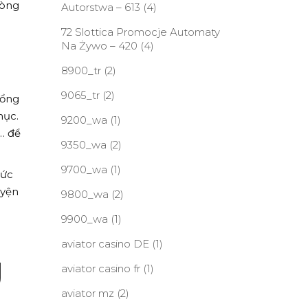
lòng
Autorstwa – 613
(4)
72 Slottica Promocje Automaty
Na Żywo – 420
(4)
8900_tr
(2)
9065_tr
(2)
tổng
hục.
9200_wa
(1)
… để
9350_wa
(2)
9700_wa
(1)
hức
uyện
9800_wa
(2)
9900_wa
(1)
aviator casino DE
(1)
g
aviator casino fr
(1)
aviator mz
(2)