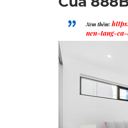
Của 888B
http
Xem thêm:
nen-tang-ca