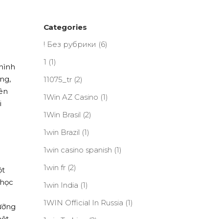
Categories
! Без рубрики
(6)
1
(1)
hình
ng,
11075_tr
(2)
iên
1Win AZ Casino
(1)
i
1Win Brasil
(2)
1win Brazil
(1)
1win casino spanish
(1)
1win fr
(2)
ột
 học
1win India
(1)
1WIN Official In Russia
(1)
ưỡng
một