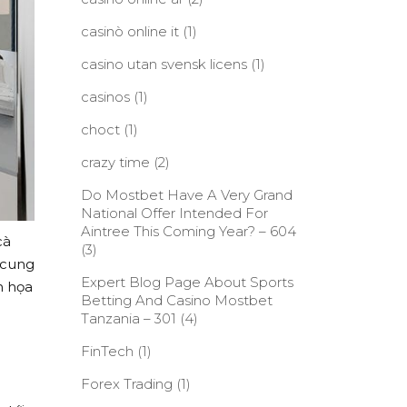
casinò online it
(1)
casino utan svensk licens
(1)
casinos
(1)
choct
(1)
crazy time
(2)
Do Mostbet Have A Very Grand
National Offer Intended For
Aintree This Coming Year? – 604
cà
(3)
 cung
Expert Blog Page About Sports
h họa
Betting And Casino Mostbet
Tanzania – 301
(4)
FinTech
(1)
Forex Trading
(1)