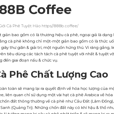
888B Coffee
giản bao gồm có là thương hiệu cà phê, ngoại giả là dạng 
 rằng cà phê không chỉ một-một giản bao gồm có là thức uố
giây thư giãn & giải trí, một nguồn hứng thú. Vì ráng gắng, l
n tiêu dùng các tách tách cà phê tuyệt vời nhất & tuyệt vờ
g đến giai đoạn nấu & chức vụ.
à Phê Chất Lượng Cao
hoàn toàn sẽ mang lại ra quyết định về hóa học lượng của m
ee, liên quan chỉ sử dụng một vài hạt cà phê Arabica về hóa
 chốn đất thông thường về cà phê như Cầu Đất (Lâm Đồng),
Sanh (Quảng Trị). Những chốn đất này có khí hậu & thổ nh
c lý tưởng mang lại cây cà phê phát triển & sẽ mang lại ra 