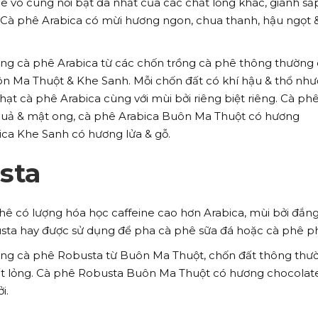
ê vô cùng nổi bật đa nhất của các chất lỏng khác, giành sắp
 Cà phê Arabica có mừi hương ngon, chua thanh, hậu ngọt &
dụng cà phê Arabica từ các chốn trồng cà phê thông thường
ôn Ma Thuột & Khe Sanh. Mỗi chốn đất có khí hậu & thổ nh
 hạt cà phê Arabica cùng với mùi bởi riêng biệt riêng. Cà ph
quả & mật ong, cà phê Arabica Buôn Ma Thuột có hương
ica Khe Sanh có hương lửa & gỗ.
sta
hê có lượng hóa học caffeine cao hơn Arabica, mùi bởi đắn
sta hay được sử dụng để pha cà phê sữa đá hoặc cà phê ph
dụng cà phê Robusta từ Buôn Ma Thuột, chốn đất thông thư
t lỏng. Cà phê Robusta Buôn Ma Thuột có hương chocolate
i.