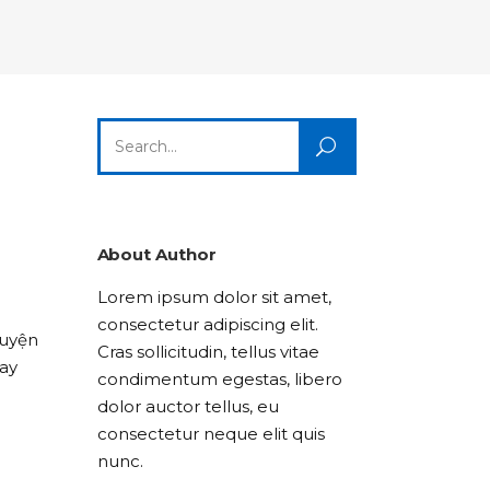
Columns
Dropcaps
Icon With Text
Title & Subtitle
Custom Font
Highlights
Lists
Dropcaps
Icon With Text
Title & Subtitle
Search
Highlights
Lists
for:
Icon With Text
Title & Subtitle
Lists
About Author
Lorem ipsum dolor sit amet,
Title & Subtitle
consectetur adipiscing elit.
huyện
Cras sollicitudin, tellus vitae
xay
condimentum egestas, libero
dolor auctor tellus, eu
consectetur neque elit quis
nunc.