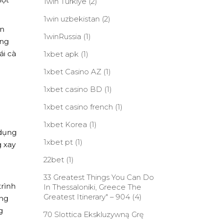
1win Turkiye
(2)
1win uzbekistan
(2)
ân
1winRussia
(1)
ứng
ái cà
1xbet apk
(1)
1xbet Casino AZ
(1)
1xbet casino BD
(1)
1xbet casino french
(1)
1xbet Korea
(1)
 dụng
1xbet pt
(1)
g xay
n
22bet
(1)
33 Greatest Things You Can Do
trình
In Thessaloniki, Greece The
Greatest Itinerary" – 904
(4)
úng
g
70 Slottica Ekskluzywną Grę