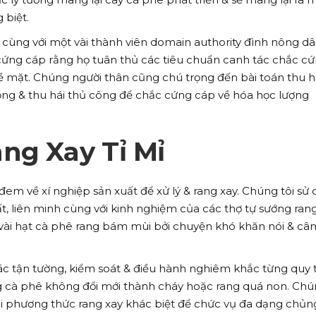
 biệt.
 cùng với một vài thành viên domain authority đình nông d
cứng cáp rằng họ tuân thủ các tiêu chuẩn canh tác chắc c
 mặt. Chúng người thân cũng chú trọng đến bài toán thu h
ọng & thu hái thủ công để chắc cứng cáp về hóa học lượng
ng Xay Tỉ Mỉ
đem về xí nghiệp sản xuất để xử lý & rang xay. Chúng tôi sử
t, liên minh cùng với kinh nghiệm của các thợ tự sướng ran
t vài hạt cà phê rang bám mùi bởi chuyện khó khăn nói & câ
ác tận tường, kiểm soát & điều hành nghiêm khắc từng quy 
g cà phê không đổi mới thành cháy hoặc rang quá non. Ch
i phương thức rang xay khác biệt để chức vụ đa dạng chủn