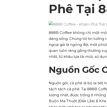
Phê Tại 
888B Coffee không chỉ một-một 
dáng sống. Chúng tôi tin tưởng
ngoại giả là ngóng đợi, một phút 
quan luôn ráng gắng thường xuyê
nhất, từ khâu lựa tải mức sử dụn
Nguồn Gốc C
Nguồn gốc cà phê là bỏ ra tiết 
tách tách cà phê. Tại 888B Coff
lượng nhất, được trồng ở những
Buôn Ma Thuột (Đắk Lắk) & Khe 
khác biệt, chế tạo ra phương thứ