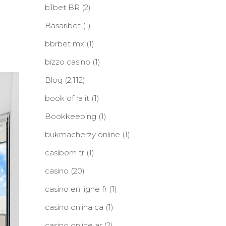
b1bet BR
(2)
Basaribet
(1)
bbrbet mx
(1)
bizzo casino
(1)
Blog
(2,112)
book of ra it
(1)
Bookkeeping
(1)
bukmacherzy online
(1)
casibom tr
(1)
casino
(20)
casino en ligne fr
(1)
casino onlina ca
(1)
casino online ar
(2)