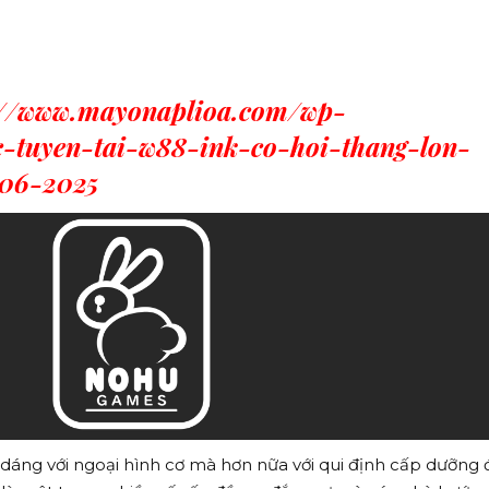
://www.mayonaplioa.com/wp-
uc-tuyen-tai-w88-ink-co-hoi-thang-lon-
-06-2025
dáng với ngoại hình cơ mà hơn nữa với qui định cấp dưỡng 