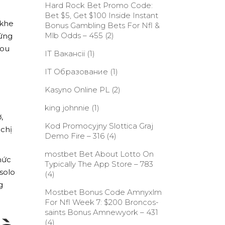
Hard Rock Bet Promo Code:
Bet $5, Get $100 Inside Instant
 khe
Bonus Gambling Bets For Nfl &
Mlb Odds – 455
(2)
cứng
you
IT Вакансії
(1)
IT Образование
(1)
Kasyno Online PL
(2)
king johnnie
(1)
,
Kod Promocyjny Slottica Graj
 chị
Demo Fire – 316
(4)
‎mostbet Bet About Lotto On
hức
Typically The App Store – 783
solo
(4)
g
Mostbet Bonus Code Amnyxlm
For Nfl Week 7: $200 Broncos-
saints Bonus Amnewyork – 431
(4)