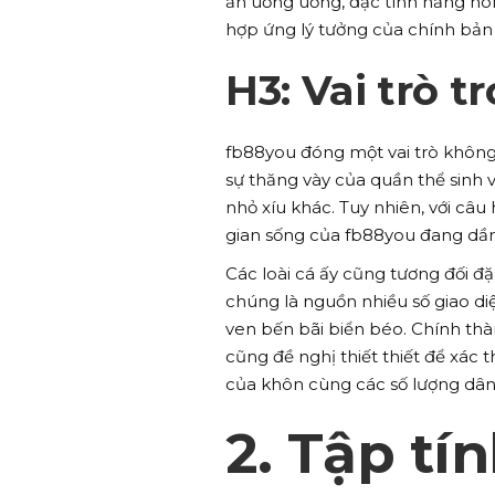
ăn uống uống, đặc tính năng nón
hợp ứng lý tưởng của chính bản 
H3: Vai trò t
fb88you đóng một vai trò không 
sự thăng vày của quần thể sinh 
nhỏ xíu khác. Tuy nhiên, với câu
gian sống của fb88you đang dần
Các loài cá ấy cũng tương đối đ
chúng là nguồn nhiều số giao d
ven bến bãi biển béo. Chính th
cũng đề nghị thiết thiết để xác 
của khôn cùng các số lượng dân 
2. Tập tí