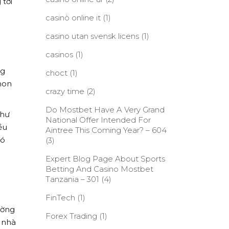
 tới
casinò online it
(1)
casino utan svensk licens
(1)
casinos
(1)
ng
choct
(1)
hon
crazy time
(2)
Do Mostbet Have A Very Grand
như
National Offer Intended For
ều
Aintree This Coming Year? – 604
nó
(3)
Expert Blog Page About Sports
Betting And Casino Mostbet
Tanzania – 301
(4)
FinTech
(1)
ường
Forex Trading
(1)
 nhà