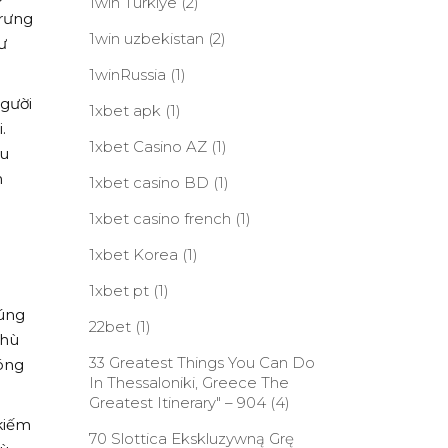
1win Turkiye
(2)
trưng
1win uzbekistan
(2)
ư
1winRussia
(1)
người
1xbet apk
(1)
.
1xbet Casino AZ
(1)
ều
n
1xbet casino BD
(1)
1xbet casino french
(1)
1xbet Korea
(1)
1xbet pt
(1)
húng
22bet
(1)
phù
33 Greatest Things You Can Do
đóng
In Thessaloniki, Greece The
Greatest Itinerary" – 904
(4)
 kiếm
70 Slottica Ekskluzywną Grę