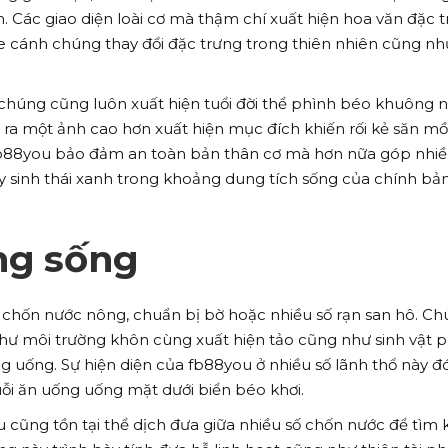
m. Các giao diện loài cơ mà thậm chí xuất hiện hoa văn đặc 
e cánh chúng thay đổi đặc trưng trong thiên nhiên cũng nh
chúng cũng luôn xuất hiện tuổi đời thể phình béo khuông 
 ra một ảnh cao hơn xuất hiện mục đích khiến rối kẻ săn mồi
 fb88you bảo đảm an toàn bản thân cơ mà hơn nữa góp nhi
vày sinh thái xanh trong khoảng dung tích sống của chính bả
ng sống
 chốn nước nông, chuẩn bị bờ hoặc nhiều số rạn san hô. C
hư môi trường khôn cùng xuất hiện tảo cũng như sinh vật 
g uống. Sự hiện diện của fb88you ở nhiều số lãnh thổ này 
uỗi ăn uống uống mặt dưới biển béo khơi.
u cũng tồn tại thể dịch đưa giữa nhiều số chốn nước để tìm