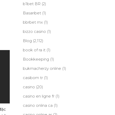
b1bet BR
(2)
Basaribet
(1)
bbrbet mx
(1)
bizzo casino
(1)
Blog
(2,112)
book of ra it
(1)
Bookkeeping
(1)
bukmacherzy online
(1)
casibom tr
(1)
casino
(20)
casino en ligne fr
(1)
casino onlina ca
(1)
đặc
casino online ar
(2)