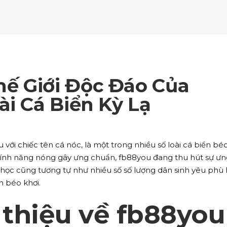
ockquote
Counters
ll To Action
Pie Charts
ogle Maps
Testimonials
parators
Video Button
ttons
Horizontal Progress Bars
ntact Form
Blog List Shortcode
age Gallery
Client Carousel
ll To Action
Pie Charts
ogle Maps
Testimonials
parators
Video Button
ntact Form
Blog List Shortcode
age Gallery
Client Carousel
ế Giới Độc Đáo Của
ogle Maps
Testimonials
parators
Video Button
ài Cá Biển Kỳ Lạ
age Gallery
Client Carousel
parators
Video Button
với chiếc tên cá nóc, là một trong nhiều số loài cá biển bé
 tính năng nóng gây ưng chuẩn, fb88you đang thu hút sự ư
 học cũng tương tự như nhiều số số lượng dân sinh yêu phù
n béo khơi.
 thiệu về fb88you