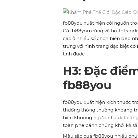
fb88you xuất hiện cỗi nguồn tr
Cá fb88you cùng về họ Tetraod
các ở nhiều số chốn biển béo nhi
trưng với hình trạng đặc biệt cơ
tinh được.
H3: Đặc điểm
fb88you
fb88you xuất hiện kích thước t
thường thông thường khoảng tro
hiện khuông người nhà dẹt cũng 
toàn phe cánh chúng khỏi kẻ să
Màu sắc của fb88you nhiều chủng 