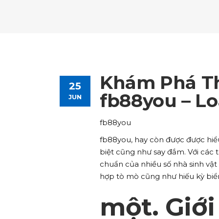
Tours List
Bl
Destinations Masonry
Ca
Advanced Link Section
Go
Team List
Se
Tours Filters
Bu
Destinations Grid
Co
Banner
Im
Destinations Masonry
Ca
Advanced Link Section
Go
Team List
Se
Destinations Grid
Co
Banner
Im
Khám Phá Th
25
Advanced Link Section
Go
Team List
Se
fb88you – Lo
JUN
Banner
Im
fb88you
Team List
Se
fb88you, hay còn được được hiểu 
biệt cũng như say đắm. Với các
chuẩn của nhiều số nhà sinh vật
hợp tò mò cũng như hiếu kỳ biể
một. Giới