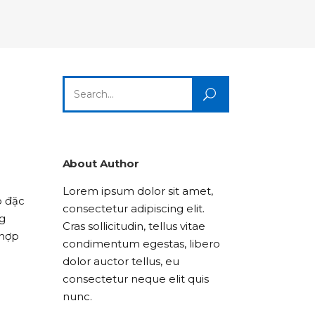
Columns
Dropcaps
Icon With Text
Title & Subtitle
Custom Font
Highlights
Lists
Dropcaps
Icon With Text
Title & Subtitle
Search
Highlights
Lists
for:
Icon With Text
Title & Subtitle
Lists
About Author
Lorem ipsum dolor sit amet,
Title & Subtitle
o đặc
consectetur adipiscing elit.
ng
Cras sollicitudin, tellus vitae
 hợp
condimentum egestas, libero
dolor auctor tellus, eu
consectetur neque elit quis
nunc.