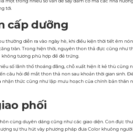
 là một trong nhiều số vấn đề say đắm cơ mà các nhà hướng
 tới.
ểm cấp dưỡng
 thường diễn ra vào ngày hè, khi điều kiện thời tiết êm nó
ng tràn. Trong hiện thời, nguyên thon thả đực cũng như t
 không tương phù hợp để đẻ trứng.
iều số lãnh thổ thoáng đãng, chỗ xuất hiện ít kẻ thù cũng 
 câu hỏi để mắt thon thả non sau khoản thời gian sinh. Đi
hừa nhận thức cũng như lập mưu hoạch của chính bản thân 
giao phối
khôn cùng duyên dáng cũng như các giao diện. Con đực th
t lượng sự thu hút vày phương pháp đưa Color khuông người