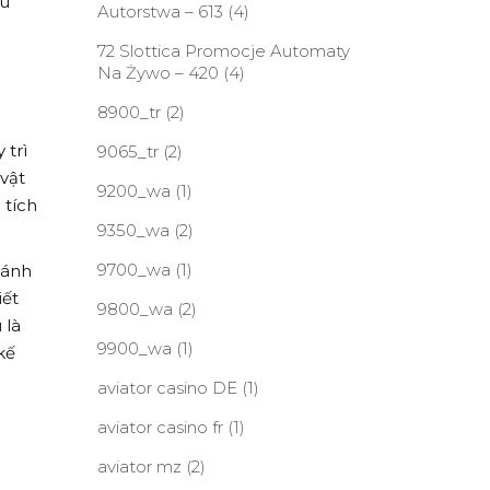
hù
Autorstwa – 613
(4)
72 Slottica Promocje Automaty
Na Żywo – 420
(4)
8900_tr
(2)
 trì
9065_tr
(2)
vật
9200_wa
(1)
 tích
9350_wa
(2)
9700_wa
(1)
cánh
iết
9800_wa
(2)
 là
9900_wa
(1)
kế
aviator casino DE
(1)
aviator casino fr
(1)
aviator mz
(2)