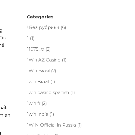
Categories
! Без рубрики
(6)
g
đặc
1
(1)
hể
11075_tr
(2)
1Win AZ Casino
(1)
1Win Brasil
(2)
1win Brazil
(1)
1win casino spanish
(1)
1win fr
(2)
uất
1win India
(1)
ảm an
1WIN Official In Russia
(1)
g