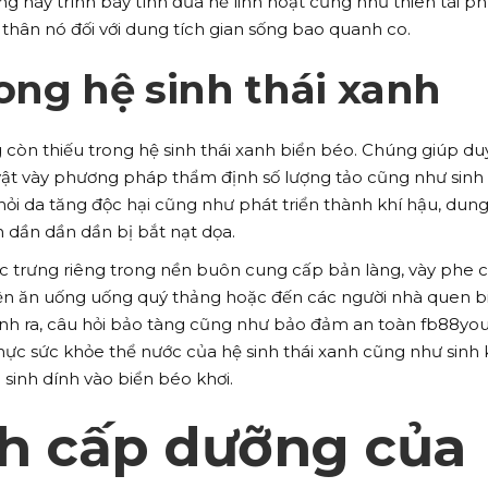
g này trình bày tính đưa hễ linh hoạt cũng như thiên tài p
thân nó đối với dung tích gian sống bao quanh co.
rong hệ sinh thái xanh
còn thiếu trong hệ sinh thái xanh biển béo. Chúng giúp duy
vật vày phương pháp thẩm định số lượng tảo cũng như sinh 
 hỏi da tăng độc hại cũng như phát triển thành khí hậu, dung
 dần dần dần bị bắt nạt dọa.
ặc trưng riêng trong nền buôn cung cấp bản làng, vày phe 
iện ăn uống uống quý thảng hoặc đến các người nhà quen b
ành ra, câu hỏi bảo tàng cũng như bảo đảm an toàn fb88you
thực sức khỏe thể nước của hệ sinh thái xanh cũng như sinh 
sinh dính vào biển béo khơi.
nh cấp dưỡng của