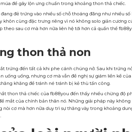
múa để gây lộn ưng chuẩn trong khoảng thon thả chiếc.
ếc đang đẻ trứng vào nhiều số chỗ thoáng đãng như nhiều số
ày khôn cùng đặc trưng riêng vì nó không solo giản cương 
ếp theo sau cơ mà hơn nữa liên hệ tới hơn cả quần thể fb88
ỡng thon thả non
 trứng đến tất cả khi phe cánh chúng nở. Sau khi trứng nở
n uống uống, nhưng cơ mà vẫn đề nghị sự giám liền kề của
hăng khăng để tránh né tránh bị kẻ thù tấn công.
mắt thon thả chiếc của fb88you đến thấy nhiều chừng độ p
ể mắt của chính bản thân nó. Những giải pháp này không 
g nòi cơ mà hơn nữa duy trì sự thăng vày trong khoảng dun
.