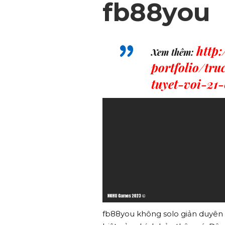
fb88you
http
Xem thêm:
portfolio/tr
tuyet-voi-21
fb88you không solo giản duyên 