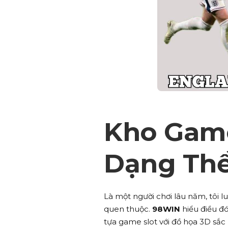
Kho Game
Dạng Thể
Là một người chơi lâu năm, tôi
quen thuộc.
98WIN
hiểu điều đ
tựa game slot với đồ họa 3D sắc 