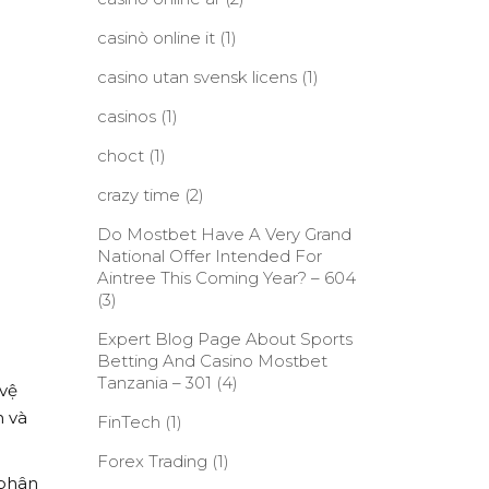
casinò online it
(1)
casino utan svensk licens
(1)
casinos
(1)
choct
(1)
crazy time
(2)
Do Mostbet Have A Very Grand
National Offer Intended For
Aintree This Coming Year? – 604
(3)
Expert Blog Page About Sports
Betting And Casino Mostbet
Tanzania – 301
(4)
 vệ
n và
FinTech
(1)
Forex Trading
(1)
 phân