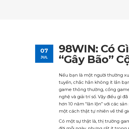
Tours List
Bl
Destinations Masonry
Ca
Advanced Link Section
Go
Team List
Se
Tours Filters
Bu
Destinations Grid
Co
Banner
Im
Destinations Masonry
Ca
Advanced Link Section
Go
Team List
Se
Destinations Grid
Co
Banner
Im
98WIN: Có G
07
Advanced Link Section
Go
Team List
Se
“Gây Bão” C
JUL
Banner
Im
Nếu bạn là một người thường xuyê
Team List
Se
tuyến, chắc hẳn không ít lần bạ
game thông thường, cổng game n
nghệ và giải trí số. Vậy điều gì
hơn 10 năm “lăn lộn” với các sản
một cách thật tự nhiên về thế gi
Có một sự thật là, thị trường g
đời mỗi ngày, nhưng rất ít trong