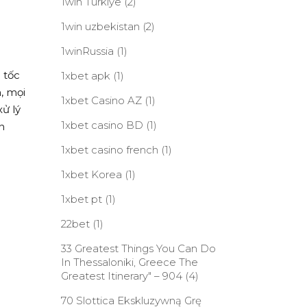
1win Turkiye
(2)
1win uzbekistan
(2)
1winRussia
(1)
 tốc
1xbet apk
(1)
, mọi
1xbet Casino AZ
(1)
ử lý
1xbet casino BD
(1)
n
1xbet casino french
(1)
1xbet Korea
(1)
1xbet pt
(1)
22bet
(1)
33 Greatest Things You Can Do
In Thessaloniki, Greece The
Greatest Itinerary" – 904
(4)
70 Slottica Ekskluzywną Grę