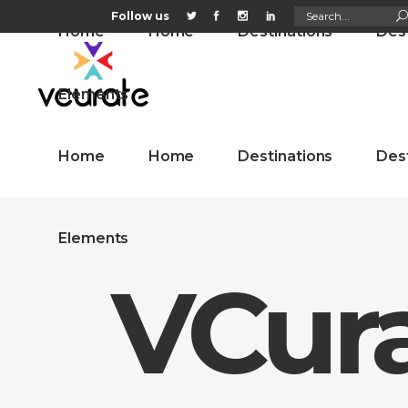
Search
Follow us
for:
Home
Home
Destinations
Des
Elements
Tours Carousel
Ac
Home
Home
Destinations
Des
Tours List
Bl
Tours Carousel
Ac
Tours Filters
Bu
Elements
Tours List
Bl
VCur
Destinations Masonry
Ca
Tours Carousel
Ac
Tours Filters
Bu
Destinations Grid
Co
Tours List
Bl
Destinations Masonry
Ca
Advanced Link Section
Go
Tours Carousel
Ac
Tours Filters
Bu
Destinations Grid
Co
Banner
Im