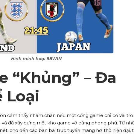
Hình minh hoạ: 98WIN
 “Khủng” – Đa
 Loại
 luôn cảm thấy nhàm chán nếu một cổng game chỉ có vài trò
ó và đã xây dựng một kho game vô cùng phong phú. Từ nh
nét, cho đến các bàn bài trực tuyến mang hơi thở hiện đại, t