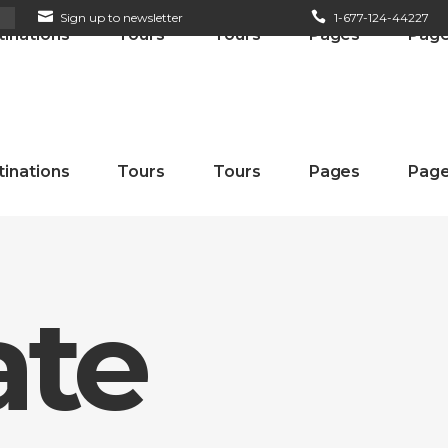
Sign up to newsletter
1-677-124-44227
tinations
Tours
Tours
Pages
Pag
cordions
Countdown
tinations
Tours
Tours
Pages
Pag
ockquote
Counters
cordions
Countdown
ttons
Horizontal Progress Bars
ockquote
Counters
ate
ll To Action
Pie Charts
cordions
Countdown
ttons
Horizontal Progress Bars
ntact Form
Blog List Shortcode
ockquote
Counters
ll To Action
Pie Charts
ogle Maps
Testimonials
cordions
Countdown
ttons
Horizontal Progress Bars
ntact Form
Blog List Shortcode
age Gallery
Client Carousel