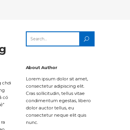
Columns
Dropcaps
Icon With Text
Title & Subtitle
Custom Font
Highlights
Lists
Dropcaps
Icon With Text
Title & Subtitle
Search
Highlights
Lists
for:
ng
Icon With Text
Title & Subtitle
Lists
About Author
c
Lorem ipsum dolor sit amet,
Title & Subtitle
 chơi
consectetur adipiscing elit.
ng
Cras sollicitudin, tellus vitae
ã có
condimentum egestas, libero
ẻ”
dolor auctor tellus, eu
consectetur neque elit quis
 ra
nunc.
iao