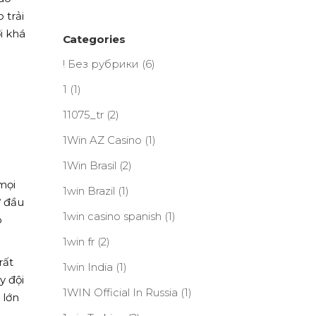
 trải
i khá
Categories
! Без рубрики
(6)
1
(1)
11075_tr
(2)
1Win AZ Casino
(1)
1Win Brasil
(2)
mọi
1win Brazil
(1)
ự đầu
1win casino spanish
(1)
p
1win fr
(2)
rất
1win India
(1)
y đội
1WIN Official In Russia
(1)
 lớn