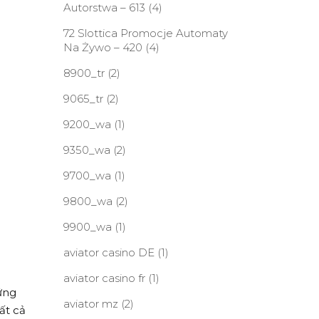
Autorstwa – 613
(4)
72 Slottica Promocje Automaty
Na Żywo – 420
(4)
8900_tr
(2)
9065_tr
(2)
9200_wa
(1)
9350_wa
(2)
9700_wa
(1)
9800_wa
(2)
9900_wa
(1)
aviator casino DE
(1)
aviator casino fr
(1)
ững
aviator mz
(2)
ất cả