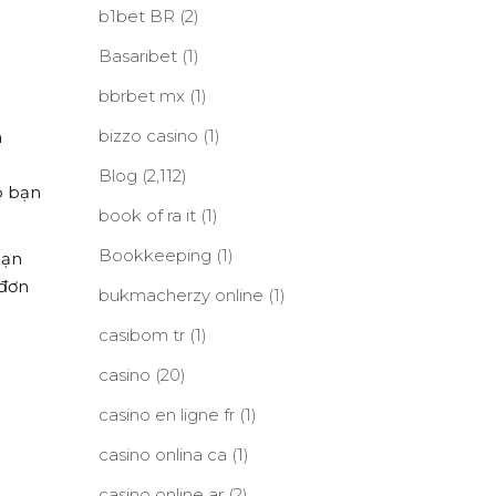
b1bet BR
(2)
Basaribet
(1)
bbrbet mx
(1)
bizzo casino
(1)
m
Blog
(2,112)
p bạn
book of ra it
(1)
Bookkeeping
(1)
bạn
 đơn
bukmacherzy online
(1)
casibom tr
(1)
casino
(20)
casino en ligne fr
(1)
casino onlina ca
(1)
casino online ar
(2)