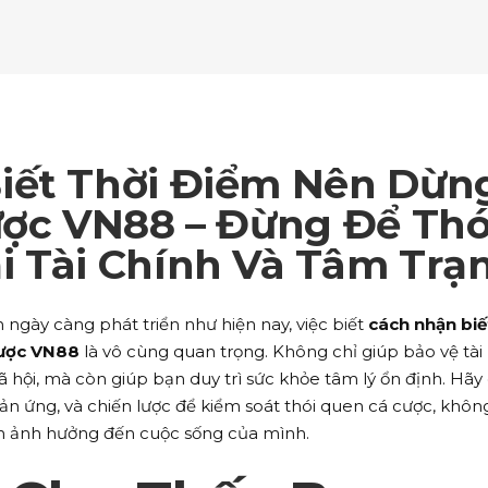
ockquote
Counters
ll To Action
Pie Charts
ogle Maps
Testimonials
parators
Video Button
ttons
Horizontal Progress Bars
ntact Form
Blog List Shortcode
age Gallery
Client Carousel
ll To Action
Pie Charts
ogle Maps
Testimonials
parators
Video Button
ntact Form
Blog List Shortcode
age Gallery
Client Carousel
iết Thời Điểm Nên Dừn
ogle Maps
Testimonials
parators
Video Button
ược VN88 – Đừng Để Thó
i Tài Chính Và Tâm Trạ
age Gallery
Client Carousel
parators
Video Button
n ngày càng phát triển như hiện nay, việc biết
cách nhận biế
cược VN88
là vô cùng quan trọng. Không chỉ giúp bảo vệ tài
ã hội, mà còn giúp bạn duy trì sức khỏe tâm lý ổn định. Hãy
hản ứng, và chiến lược để kiểm soát thói quen cá cược, khôn
lớn ảnh hưởng đến cuộc sống của mình.