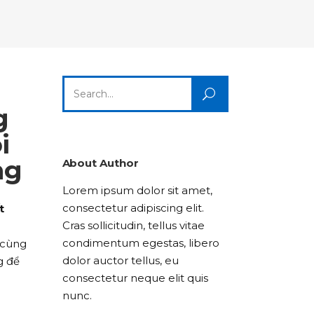
Columns
Dropcaps
Icon With Text
Title & Subtitle
Custom Font
Highlights
Lists
Dropcaps
Icon With Text
Title & Subtitle
Search
Highlights
Lists
for:
g
Icon With Text
Title & Subtitle
i
ng
Lists
About Author
Lorem ipsum dolor sit amet,
Title & Subtitle
consectetur adipiscing elit.
t
Cras sollicitudin, tellus vitae
condimentum egestas, libero
 cùng
dolor auctor tellus, eu
g để
consectetur neque elit quis
nunc.