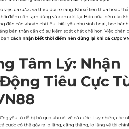
o việc cá cược và theo dõi rõ ràng. Khi số tiền thua hoặc th
à thời điểm cần tạm dừng và xem xét lại. Hơn nữa, nếu các k
g đến các khoản chi tiêu thiết yếu như sinh hoạt, học hành
 rằng bản thân cần có sự kiểm soát chặt chẽ hơn. Việc chẩn
p bạn
cách nhận biết thời điểm nên dừng lại khi cá cược 
g Tâm Lý: Nhận
 Động Tiêu Cực T
VN88
ng yếu tố dễ bị bỏ qua khi nói về cá cược. Tuy nhiên, các n
 cược có thể gây ra lo lắng, căng thẳng, lo lắng về tài chín