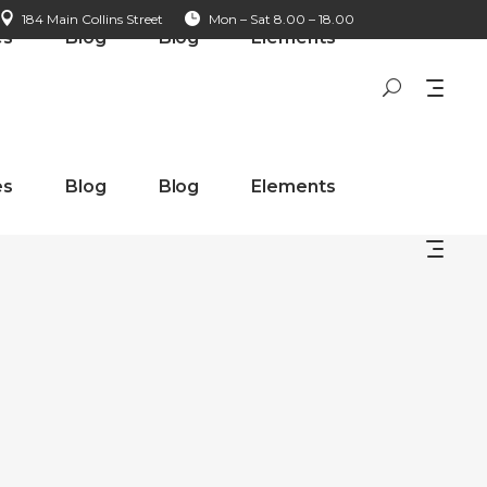
184 Main Collins Street
Mon – Sat 8.00 – 18.00
es
Blog
Blog
Elements
Headings
es
Blog
Blog
Elements
Columns
Headings
Custom Font
Columns
Dropcaps
Headings
Custom Font
Highlights
Columns
Dropcaps
Icon With Text
Headings
Custom Font
Highlights
Lists