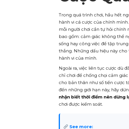
Trong quá trình chơi, hầu hết n
hành vi cá cược của chính mình
mỗi người chơi cần tự hỏi chính
bao gồm: cảm giác không thể ng
sống hay công việc để tập trung
thắng. Những dấu hiệu này cho t
hành vi của mình.
Ngoài ra, việc liên tục cược dù
chỉ chơi để chống chọi cảm giác 
cho bản thân như số tiền cược t
đến những giới hạn này, hãy dừng
nhận biết thời điểm nên dừng l
chơi được kiểm soát.
See more: