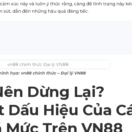
ảm xúc này và luôn ý thức rằng, càng để tình trạng này kéo
m sút, dẫn đến những hậu quả đáng tiếc.
inh họa: vn88 chính thức – Đại lý VN88
Nên Dừng Lại?
t Dấu Hiệu Của C
 Mức Trên VN88