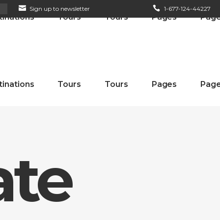
Sign up to newsletter
1-677-124-44227
tinations
Tours
Tours
Pages
Pag
cordions
Countdown
tinations
Tours
Tours
Pages
Pag
ockquote
Counters
cordions
Countdown
ttons
Horizontal Progress Bars
ockquote
Counters
ate
ll To Action
Pie Charts
cordions
Countdown
ttons
Horizontal Progress Bars
ntact Form
Blog List Shortcode
ockquote
Counters
ll To Action
Pie Charts
ogle Maps
Testimonials
cordions
Countdown
ttons
Horizontal Progress Bars
ntact Form
Blog List Shortcode
age Gallery
Client Carousel