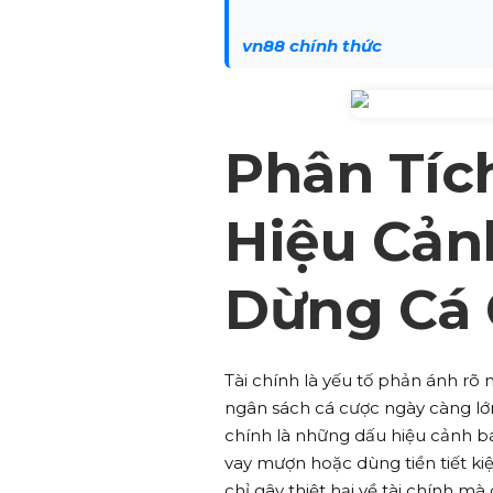
vn88 chính thức
Phân Tíc
Hiệu Cản
Dừng Cá
Tài chính là yếu tố phản ánh rõ 
ngân sách cá cược ngày càng lớn
chính là những dấu hiệu cảnh bá
vay mượn hoặc dùng tiền tiết ki
chỉ gây thiệt hại về tài chính 