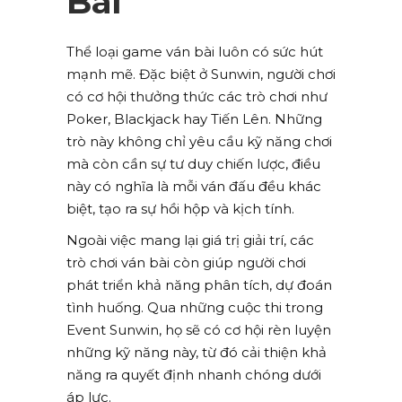
Bài
Thể loại game ván bài luôn có sức hút
mạnh mẽ. Đặc biệt ở Sunwin, người chơi
có cơ hội thưởng thức các trò chơi như
Poker, Blackjack hay Tiến Lên. Những
trò này không chỉ yêu cầu kỹ năng chơi
mà còn cần sự tư duy chiến lược, điều
này có nghĩa là mỗi ván đấu đều khác
biệt, tạo ra sự hồi hộp và kịch tính.
Ngoài việc mang lại giá trị giải trí, các
trò chơi ván bài còn giúp người chơi
phát triển khả năng phân tích, dự đoán
tình huống. Qua những cuộc thi trong
Event Sunwin, họ sẽ có cơ hội rèn luyện
những kỹ năng này, từ đó cải thiện khả
năng ra quyết định nhanh chóng dưới
áp lực.