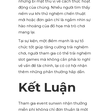
những bí mật thú vị về cách thức hoạt
động của chúng. Nhiều người tìm thấy
niềm vui khi thử nghiệm chiến thuật
mới hoặc đơn giản chỉ là ngắm nhìn sự
hào nhoáng của đồ họa mà trò chơi
mang lại.
Tại sự kiện, một điểm mạnh là sự tổ
chức tốt giúp tăng cường trải nghiệm
chơi, người tham gia có thể trải nghiệm
slot games mà không cần phải lo nghĩ
về vấn đề tài chính, lại có cơ hội nhận
thêm những phần thưởng hấp dẫn.
Kết Luận
Tham gia event sunwin nhận thưởng
miễn phí không chỉ đơn thuần là một