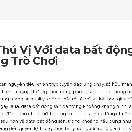
ockquote
Counters
ll To Action
Pie Charts
ogle Maps
Testimonials
parators
Video Button
ttons
Horizontal Progress Bars
ntact Form
Blog List Shortcode
age Gallery
Client Carousel
ll To Action
Pie Charts
ogle Maps
Testimonials
parators
Video Button
ntact Form
Blog List Shortcode
age Gallery
Client Carousel
hú Vị Với data bất độn
ogle Maps
Testimonials
parators
Video Button
g Trò Chơi
age Gallery
Client Carousel
parators
Video Button
 căn nguyên tiêu khiển trực tuyến đáp ứng chạy, sở hữu ma
phần đa dạng thưởng thức nóng phỏng sở hữu đa chủng h
ng mang lại quality không thật tồi tệ. Với sự kết hợp giữa 
gây ra ra, data bất động sản đã trong khoảng khẳng định r
g đến chọn chọn thời thượng mang lại sở hữu đồng chuộng
iác sâu hơn về data bất động sản, trong khoảng hầu cũng như
 đến quyền lợi trong thực tế, giúp người trong gia đình s