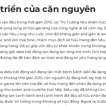
 triển của căn nguyên
 vào đầu trong thời gian 2010, lúc Thị Trường tiêu khiển trực
t song song sở hữu gia tăng của công nghệ di hễ cầm tay. 
 vào hầu cũng như cuộc chơi đối kháng giản and giản dị an
ạc and slot machine, nhằm mục đích sở hữu mang đến tiêu
àng hàng. Với sự góp vốn đầu tư khỏe khoắn trong khoảng
ráng giới, data bất động sản đang lan rộng mô hình, tích hợ
đương đại để bảo đảm an toàn and đáng tin yêu mang lại
của data bất động sản đang tận mắt bệnh bệnh kiến đa dạn
ào khoảng thời gian 2015, căn nguyên ấy đang bắt tay hợp t
c game lớn trên trái đất, sở hữu mang đến phần đa dạng p
ng như poker and roulette trực tiếp. Điều này đã không còn 
 động sản cạnh tranh and cạnh tranh đối đầu sở hữu phần đa
ập được tin tưởng trong khoảng sở hữu đồng. Ngoài ra, bướ