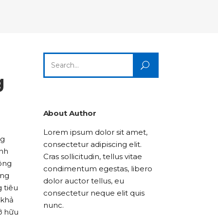
Columns
Dropcaps
Icon With Text
Title & Subtitle
Custom Font
Highlights
Lists
Dropcaps
Icon With Text
Title & Subtitle
Search
Highlights
Lists
for:
g
Icon With Text
Title & Subtitle
Lists
About Author
Lorem ipsum dolor sit amet,
Title & Subtitle
ng
consectetur adipiscing elit.
ình
Cras sollicitudin, tellus vitae
công
condimentum egestas, libero
àng
dolor auctor tellus, eu
 tiêu
consectetur neque elit quis
 khả
nunc.
ở hữu