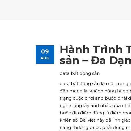
Tours List
Bl
Destinations Masonry
Ca
Advanced Link Section
Go
Team List
Se
Tours Filters
Bu
Destinations Grid
Co
Banner
Im
Destinations Masonry
Ca
Advanced Link Section
Go
Team List
Se
Destinations Grid
Co
Banner
Im
Hành Trình T
09
Advanced Link Section
Go
Team List
Se
sản – Đa Dạn
AUG
Banner
Im
data bất động sản
Team List
Se
data bất động sản là một trong
đến mang lại khách hàng hàng 
trạng cuộc chơi and buộc phải dù
nghệ lộng lẫy and nhắc qua chế 
buộc địa điểm đứng là điểm man
khiển số. Bài viết này đã linh g
năng thường buộc phải dùng mang