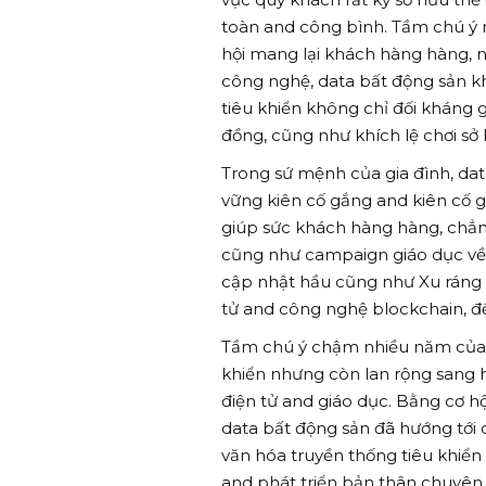
toàn and công bình. Tầm chú ý 
hội mang lại khách hàng hàng, 
công nghệ, data bất động sản kh
tiêu khiển không chỉ đối kháng
đồng, cũng như khích lệ chơi sở 
Trong sứ mệnh của gia đình, da
vững kiên cố gắng and kiên cố 
giúp sức khách hàng hàng, chẳ
cũng như campaign giáo dục về 
cập nhật hầu cũng như Xu ráng 
tử and công nghệ blockchain, đ
Tầm chú ý chậm nhiều năm của da
khiển nhưng còn lan rộng sang 
điện tử and giáo dục. Bằng cơ h
data bất động sản đã hướng tới
văn hóa truyền thống tiêu khiển
and phát triển bản thân chuyên