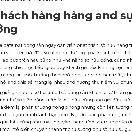
hách hàng hàng and s
ởng
data bất động sản ngày dần dần phát triển, sở hữu hàng t
u vực trên trái đất. Sự hình họa hưởng giữa khách hàng hà
 lập dựa trên hầu cũng như khả năng sở hữu đồng, cũng n
ống chat trực tiếp, giúp quý khách giải tỏa kinh nghiệm a
i mang lại 1 môi trường thoải mái and tự nhiên thân mật, kh
 hỏi and chia sẻ mang lại nhau and hưởng thụ niềm vui chun
iống nhau là cơ hội data bất động sản khích lệ sự tham gi
 như sự kiện hàng tuần. Ví dụ, hầu cũng như giải đấu trực
 là đem lại phần thưởng nóng phỏng nhưng còn liên tưởng 
ối đầu cạnh tranh lành bạo phổi. Người buộc phải dùng rất k
y qua hầu cũng như mẩu chuyện thành tích, khu vực phần đ
ơi mới mẻ biến chuyển thành thợ tự sướng phụ sở hữu sự gi