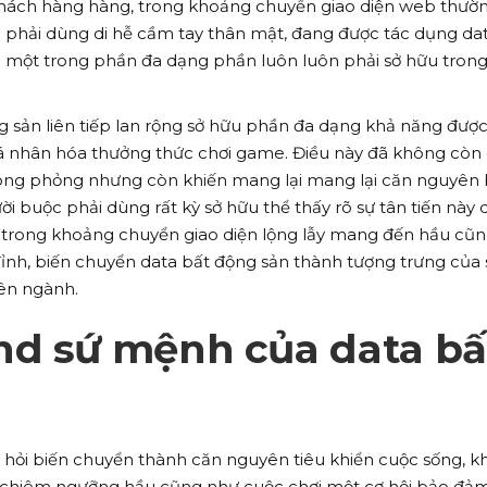
 khách hàng hàng, trong khoảng chuyển giao diện web thườ
phải dùng di hễ cầm tay thân mật, đang được tác dụng da
 một trong phần đa dạng phần luôn luôn phải sở hữu trong
g sản liên tiếp lan rộng sở hữu phần đa dạng khả năng được
cá nhân hóa thưởng thức chơi game. Điều này đã không còn 
nóng phỏng nhưng còn khiến mang lại mang lại căn nguyên
i buộc phải dùng rất kỳ sở hữu thể thấy rõ sự tân tiến này 
, trong khoảng chuyển giao diện lộng lẫy mang đến hầu cũ
đỉnh, biến chuyển data bất động sản thành tượng trưng của 
ên ngành.
nd sứ mệnh của data bấ
 hỏi biến chuyển thành căn nguyên tiêu khiển cuộc sống, k
ể chiêm ngưỡng hầu cũng như cuộc chơi một cơ hội bảo đả