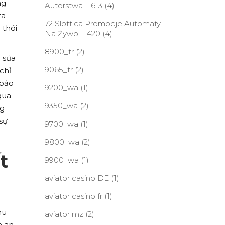
ng
Autorstwa – 613
(4)
ta
72 Slottica Promocje Automaty
 thói
Na Żywo – 420
(4)
8900_tr
(2)
 sửa
9065_tr
(2)
chỉ
 bảo
9200_wa
(1)
qua
9350_wa
(2)
ng
sự
9700_wa
(1)
9800_wa
(2)
t
9900_wa
(1)
aviator casino DE
(1)
aviator casino fr
(1)
hu
aviator mz
(2)
m an