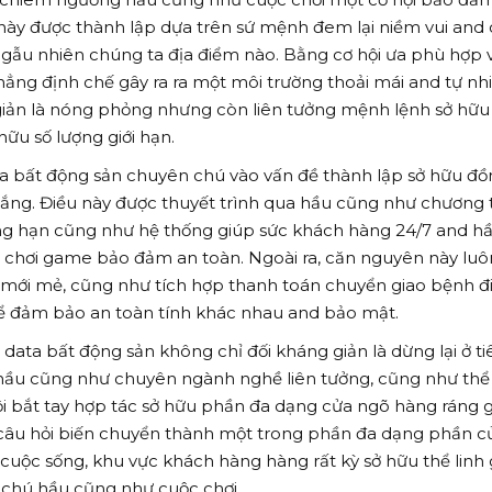
này được thành lập dựa trên sứ mệnh đem lại niềm vui and 
ngẫu nhiên chúng ta địa điểm nào. Bằng cơ hội ưa phù hợp 
ẳng định chế gây ra ra một môi trường thoải mái and tự nh
 giản là nóng phỏng nhưng còn liên tưởng mệnh lệnh sở hữu
hữu số lượng giới hạn.
ta bất động sản chuyên chú vào vấn đề thành lập sở hữu đ
gắng. Điều này được thuyết trình qua hầu cũng như chương 
ng hạn cũng như hệ thống giúp sức khách hàng 24/7 and h
chơi game bảo đảm an toàn. Ngoài ra, căn nguyên này luô
mới mẻ, cũng như tích hợp thanh toán chuyển giao bệnh đ
ể đảm bảo an toàn tính khác nhau and bảo mật.
ta bất động sản không chỉ đối kháng giản là dừng lại ở ti
hầu cũng như chuyên ngành nghề liên tưởng, cũng như thể
ội bắt tay hợp tác sở hữu phần đa dạng cửa ngõ hàng ráng gi
 câu hỏi biến chuyển thành một trong phần đa dạng phần c
 cuộc sống, khu vực khách hàng hàng rất kỳ sở hữu thể linh 
 chú hầu cũng như cuộc chơi.