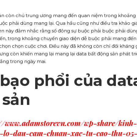
 sản còn chú trung ương mang đến quan niệm trong khoảng
ộc phải dùng mang lại. Qua hầu cũng như điều tra khảo gi
yên này đảm nhắc rằng số đông sự buộc phải buộc phải dùn
n, trong khoảng chuyển giao diện dễ buộc phải mang đến
họn chọn cuộc chơi. Điều này đã không còn chỉ đối kháng 
ng còn khiến mang lại mang lại data bất động sản phát tr
gắng trong ngày mai.
 bạo phổi của dat
 sản
://www.adamstorevn.com/wp-share/kinh-
-lo-dau-cam-chuan-xac-tu-cao-thu-05