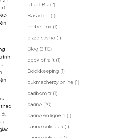
b1bet BR
(2)
cơ
vào
Basaribet
(1)
iên
bbrbet mx
(1)
bizzo casino
(1)
Blog
(2,112)
ồng
trình
book of ra it
(1)
ầu
Bookkeeping
(1)
n
iện
bukmacherzy online
(1)
casibom tr
(1)
êu
casino
(20)
 thao
ới,
casino en ligne fr
(1)
ủa
casino onlina ca
(1)
giác
casino online ar
(2)