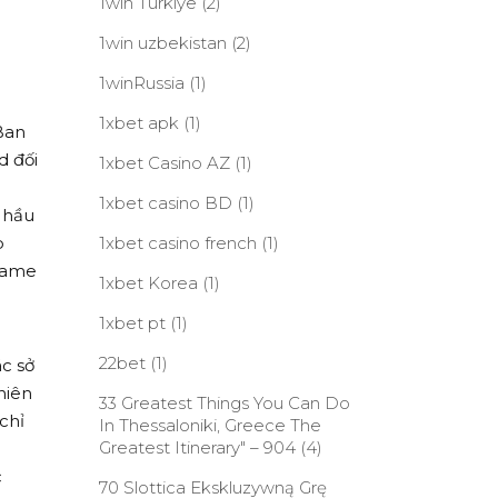
1win Turkiye
(2)
1win uzbekistan
(2)
1winRussia
(1)
1xbet apk
(1)
Ban
d đối
1xbet Casino AZ
(1)
1xbet casino BD
(1)
 hầu
p
1xbet casino french
(1)
 game
1xbet Korea
(1)
1xbet pt
(1)
g
22bet
(1)
ác sở
hiên
33 Greatest Things You Can Do
chỉ
In Thessaloniki, Greece The
Greatest Itinerary" – 904
(4)
c
70 Slottica Ekskluzywną Grę