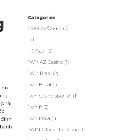
g
Categories
! Без рубрики
(6)
1
(1)
11075_tr
(2)
1Win AZ Casino
(1)
1Win Brasil
(2)
1win Brazil
(1)
 còn
tảng
1win casino spanish
(1)
 phải
1win fr
(2)
óc
1win India
(1)
 đình
thành
1WIN Official In Russia
(1)