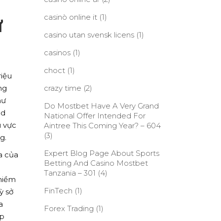
casinò online it
(1)
ự
casino utan svensk licens
(1)
casinos
(1)
choct
(1)
riệu
ng
crazy time
(2)
hư
Do Mostbet Have A Very Grand
nd
National Offer Intended For
u vực
Aintree This Coming Year? – 604
(3)
g.
Expert Blog Page About Sports
a của
Betting And Casino Mostbet
Tanzania – 301
(4)
niềm
FinTech
(1)
ỳ sở
a
Forex Trading
(1)
úp