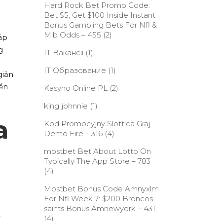
Hard Rock Bet Promo Code:
Bet $5, Get $100 Inside Instant
Bonus Gambling Bets For Nfl &
Mlb Odds – 455
(2)
áp
g
IT Вакансії
(1)
IT Образование
(1)
giản
iển
Kasyno Online PL
(2)
king johnnie
(1)
a
Kod Promocyjny Slottica Graj
Demo Fire – 316
(4)
‎mostbet Bet About Lotto On
Typically The App Store – 783
(4)
Mostbet Bonus Code Amnyxlm
For Nfl Week 7: $200 Broncos-
saints Bonus Amnewyork – 431
-
(4)