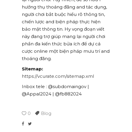
hưởng thụ thoáng đãng and tác dụng,
người chơi bắt buộc hiểu rõ thông tin,
chiến lược and biện pháp thực hiện
bảo mật thông tin. Hy vọng đoạn viết
này đang trợ giúp mang lại người chơi
phần đa kiến thức bửa ích để dự cá
cược online một biện pháp mưu trí and
thoáng đãng.
Sitemap:
https://vcurate.com/sitemap.xml
Inbox tele : @subdomaingov |
@Appal2024 | @fb882024
0
Blog