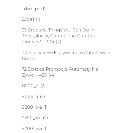
1xbet pt
(1)
22bet
(1)
33 Greatest Things You Can Do In
Thessaloniki, Greece The Greatest
Itinerary" – 904
(4)
70 Slottica Ekskluzywną Grę Autorstwa –
613
(4)
72 Slottica Promocje Automaty Na
Żywo – 420
(4)
8900_tr
(2)
9065_tr
(2)
9200_wa
(1)
9350_wa
(2)
9700_wa
(1)