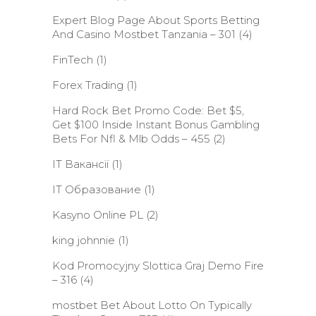
Expert Blog Page About Sports Betting
And Casino Mostbet Tanzania – 301
(4)
FinTech
(1)
Forex Trading
(1)
Hard Rock Bet Promo Code: Bet $5,
Get $100 Inside Instant Bonus Gambling
Bets For Nfl & Mlb Odds – 455
(2)
IT Вакансії
(1)
IT Образование
(1)
Kasyno Online PL
(2)
king johnnie
(1)
Kod Promocyjny Slottica Graj Demo Fire
– 316
(4)
‎mostbet Bet About Lotto On Typically