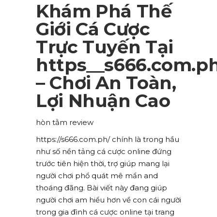
Khám Phá Thế
Giới Cá Cược
Trực Tuyến Tại
https__s666.com.p
– Chơi An Toàn,
Lợi Nhuận Cao
hòn tằm review
https://s666.com.ph/ chính là trong hầu
như số nền tảng cá cược online đứng
trước tiên hiện thời, trợ giúp mang lại
người chơi phổ quát mê mẩn and
thoáng đãng. Bài viết này đang giúp
người chơi am hiểu hơn về con cái người
trong gia đình cá cược online tại trang