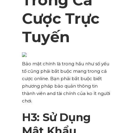
Trong Cá
Cược Trực
Tuyến
Bảo mật chính là trong hầu như số yếu
tố cũng phải bắt buộc mang trong cá
cược online. Bạn phải bắt buộc biết
phương pháp bảo quản thông tin
thành viên and tài chính của ko ít người
chơi.
H3: Sử Dụng
Mật Khẩu