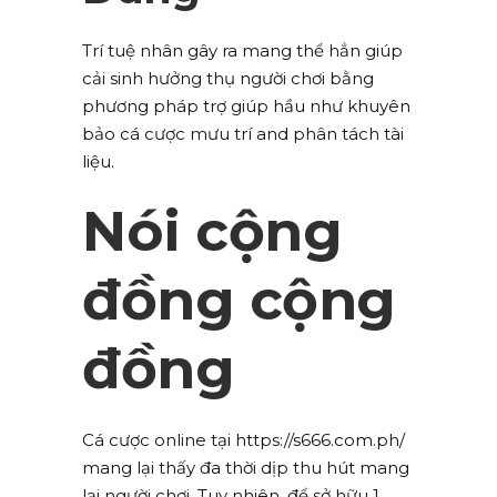
Trí tuệ nhân gây ra mang thể hẳn giúp
cải sinh hưởng thụ người chơi bằng
phương pháp trợ giúp hầu như khuyên
bảo cá cược mưu trí and phân tách tài
liệu.
Nói cộng
đồng cộng
đồng
Cá cược online tại https://s666.com.ph/
mang lại thấy đa thời dịp thu hút mang
lại người chơi. Tuy nhiên, để sở hữu 1