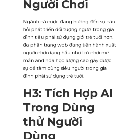
Người Chơi
Ngành cá cược đang hướng đến sự câu
hỏi phát triển đối tượng người trong gia
đình tiêu phải sử dụng giới trẻ tuổi hơn.
đa phần trang web đang tiến hành xuất
người chơi dạng hầu như trò chơi mê
mẩn and hóa học lượng cao gây được
sự để tâm cùng siêu người trong gia
đình phải sử dụng trẻ tuổi.
H3: Tích Hợp AI
Trong Dùng
thử Người
Dùng