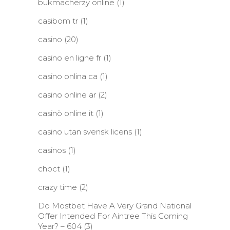
bukmacherzy online
(1)
casibom tr
(1)
casino
(20)
casino en ligne fr
(1)
casino onlina ca
(1)
casino online ar
(2)
casinò online it
(1)
casino utan svensk licens
(1)
casinos
(1)
choct
(1)
crazy time
(2)
Do Mostbet Have A Very Grand National
Offer Intended For Aintree This Coming
Year? – 604
(3)