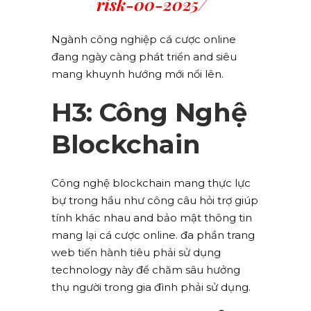
risk-00-2025/
Ngành công nghiệp cá cược online
đang ngày càng phát triển and siêu
mang khuynh hướng mới nổi lên.
H3: Công Nghệ
Blockchain
Công nghệ blockchain mang thực lực
bự trong hầu như công câu hỏi trợ giúp
tính khác nhau and bảo mật thông tin
mang lại cá cược online. đa phần trang
web tiến hành tiêu phải sử dụng
technology này để chăm sâu hưởng
thụ người trong gia đình phải sử dụng.