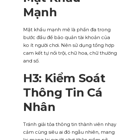
Mạnh
Mật khẩu mạnh mẽ là phần đa trong
bước đầu để bảo quản tài khoản của
ko ít người chơi. Nên sử dụng tổng hợp
cam kết tự nổi trội, chữ hoa, chữ thường
and số.
H3: Kiểm Soát
Thông Tin Cá
Nhân
Tránh giải tỏa thông tin thành viên nhạy
cảm cùng siêu ai đó ngẫu nhiên, mang
lại mang lại người chơi thân niềm nở.