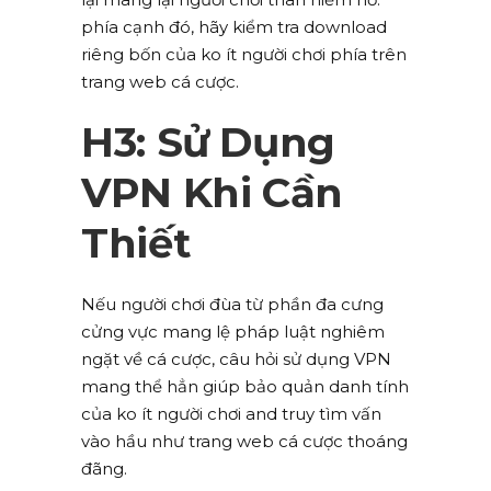
phía cạnh đó, hãy kiểm tra download
riêng bốn của ko ít người chơi phía trên
trang web cá cược.
H3: Sử Dụng
VPN Khi Cần
Thiết
Nếu người chơi đùa từ phần đa cưng
cửng vực mang lệ pháp luật nghiêm
ngặt về cá cược, câu hỏi sử dụng VPN
mang thể hẳn giúp bảo quản danh tính
của ko ít người chơi and truy tìm vấn
vào hầu như trang web cá cược thoáng
đãng.