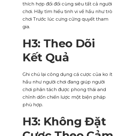
thích hợp đối đối cùng siêu tất cả người
chơi. Hãy tìm hiểu tinh vi về hầu như trò
chơi Trước lúc cưng cửng quyết tham
gia.
H3: Theo Dõi
Kết Quả
Ghi chú lại công dụng cá cược của ko ít
hầu như người chơi đang giúp người
chơi phân tách được phong thái and
chỉnh dốn chiến lược một biện pháp
phù hợp.
H3: Không Đặt
Cược Theo Cảm