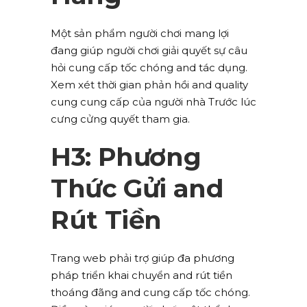
Một sản phẩm người chơi mang lợi
đang giúp người chơi giải quyết sự câu
hỏi cung cấp tốc chóng and tác dụng.
Xem xét thời gian phản hồi and quality
cung cung cấp của người nhà Trước lúc
cưng cửng quyết tham gia.
H3: Phương
Thức Gửi and
Rút Tiền
Trang web phải trợ giúp đa phương
pháp triển khai chuyển and rút tiền
thoáng đãng and cung cấp tốc chóng.