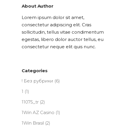
About Author
Lorem ipsum dolor sit amet,
consectetur adipiscing elit. Cras
sollicitudin, tellus vitae condimentum
egestas, libero dolor auctor tellus, eu
consectetur neque elit quis nunc.
Categories
! Без рубрики
(6)
1
(1)
11075_tr
(2)
1Win AZ Casino
(1)
1Win Brasil
(2)