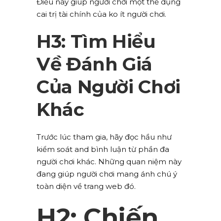
Điều này giúp người chơi một thể dụng
cai trị tài chính của ko ít người chơi.
H3: Tìm Hiểu
Về Đánh Giá
Của Người Chơi
Khác
Trước lúc tham gia, hãy đọc hầu như
kiểm soát and bình luận từ phần đa
người chơi khác. Những quan niệm này
đang giúp người chơi mang ánh chú ý
toàn diện về trang web đó.
H2: Chiến