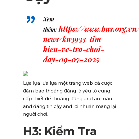
Xem
https://www.bus.org.vn
thêm:
news/ku3933-tim-
hieu-ve-tro-choi-
day-09-07-2025
Lựa lựa lựa lựa một trang web cá cược
đảm bảo thoáng đãng là yếu tố cung
cấp thiết để thoáng đãng and an toàn
and đáng tin cậy and lợi nhuận mang lại
người chơi.
H3: Kiểm Tra