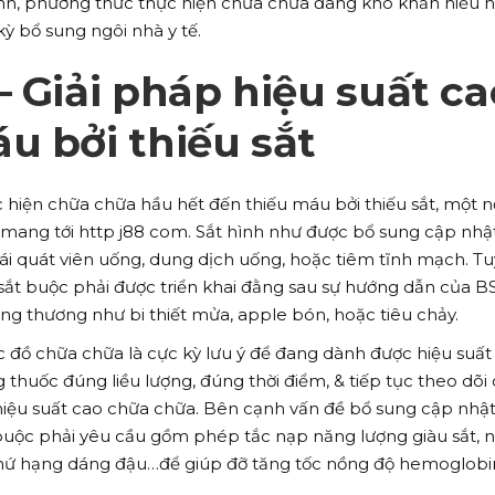
inh, phương thức thực hiện chữa chữa đang khó khăn hiểu 
ỳ bổ sung ngôi nhà y tế.
– Giải pháp hiệu suất ca
u bởi thiếu sắt
 hiện chữa chữa hầu hết đến thiếu máu bởi thiếu sắt, một n
ang tới http j88 com. Sắt hình như được bổ sung cập nhậ
ái quát viên uống, dung dịch uống, hoặc tiêm tĩnh mạch. Tu
sắt buộc phải được triển khai đằng sau sự hướng dẫn của B
g thương như bi thiết mửa, apple bón, hoặc tiêu chảy.
đồ chữa chữa là cực kỳ lưu ý để đang dành được hiệu suất
thuốc đúng liều lượng, đúng thời điểm, & tiếp tục theo dõi 
iệu suất cao chữa chữa. Bên cạnh vấn đề bổ sung cập nhật 
buộc phải yêu cầu gồm phép tắc nạp năng lượng giàu sắt, 
 thứ hạng dáng đậu…để giúp đỡ tăng tốc nồng độ hemoglobi