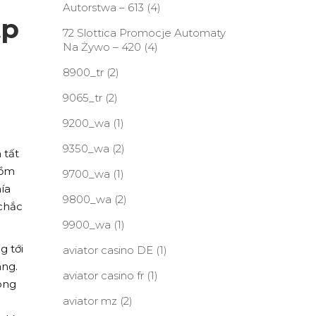
Autorstwa – 613
(4)
tp
72 Slottica Promocje Automaty
Na Żywo – 420
(4)
8900_tr
(2)
9065_tr
(2)
9200_wa
(1)
9350_wa
(2)
 tất
gồm
9700_wa
(1)
ía
9800_wa
(2)
 chắc
9900_wa
(1)
g tới
aviator casino DE
(1)
àng.
aviator casino fr
(1)
ong
aviator mz
(2)