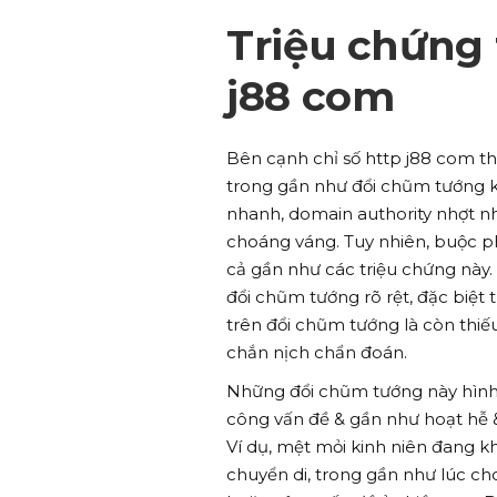
Triệu chứng
j88 com
Bên cạnh chỉ số http j88 com t
trong gần như đổi chũm tướng k
nhanh, domain authority nhợt n
choáng váng. Tuy nhiên, buộc ph
cả gần như các triệu chứng này
đổi chũm tướng rõ rệt, đặc biệt 
trên đổi chũm tướng là còn thiế
chắn nịch chẩn đoán.
Những đổi chũm tướng này hình 
công vấn đề & gần như hoạt hễ &
Ví dụ, mệt mỏi kinh niên đang k
chuyển di, trong gần như lúc ch