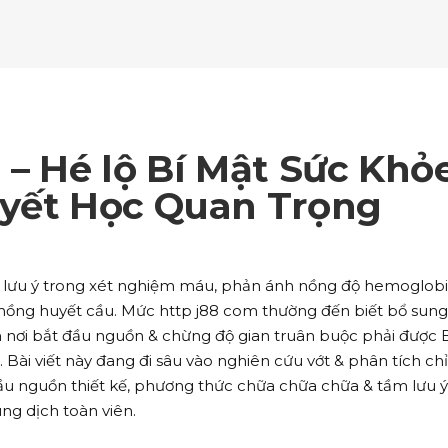
ockquote
Counters
ll To Action
Pie Charts
ogle Maps
Testimonials
parators
Video Button
ttons
Horizontal Progress Bars
ntact Form
Blog List Shortcode
age Gallery
Client Carousel
ll To Action
Pie Charts
ogle Maps
Testimonials
parators
Video Button
ntact Form
Blog List Shortcode
age Gallery
Client Carousel
 – Hé lộ Bí Mật Sức Khỏ
ogle Maps
Testimonials
parators
Video Button
uyết Học Quan Trọng
age Gallery
Client Carousel
parators
Video Button
số lưu ý trong xét nghiệm máu, phản ánh nồng độ hemoglobi
hồng huyết cầu. Mức http j88 com thường đến biết bổ sung
 nơi bắt đầu nguồn & chừng độ gian truân buộc phải được 
 Bài viết này đang đi sâu vào nghiên cứu vớt & phân tích chỉ
ầu nguồn thiết kế, phương thức chữa chữa chữa & tầm lưu 
ng dịch toàn viên.