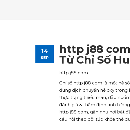
Tours List
Bl
Destinations Masonry
Ca
Advanced Link Section
Go
Team List
Se
Tours Filters
Bu
Destinations Grid
Co
Banner
Im
Destinations Masonry
Ca
Advanced Link Section
Go
Team List
Se
Destinations Grid
Co
Banner
Im
http j88 com
14
Advanced Link Section
Go
Team List
Se
Từ Chỉ Số H
SEP
Banner
Im
http j88 com
Team List
Se
Chỉ số http j88 com là một hệ 
dung dịch chuyển hễ oxy trong 
thực trạng thiếu máu, dẫu nuốm
đánh giá & thẩm định tinh tướng.
http j88 com, gần như nơi bắt đ
câu hỏi theo dõi sức khỏe thể du