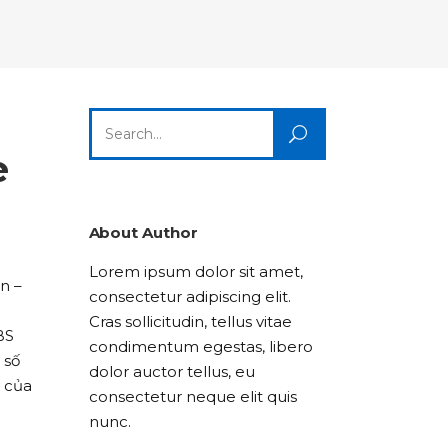
Columns
Dropcaps
Icon With Text
Title & Subtitle
Custom Font
Highlights
Lists
Dropcaps
Icon With Text
Title & Subtitle
Search
Highlights
Lists
for:
e
Icon With Text
Title & Subtitle
Lists
About Author
Lorem ipsum dolor sit amet,
Title & Subtitle
n –
consectetur adipiscing elit.
Cras sollicitudin, tellus vitae
BS
condimentum egestas, libero
 số
dolor auctor tellus, eu
ý của
consectetur neque elit quis
nunc.