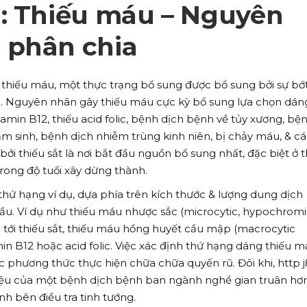
m: Thiếu máu – Nguyên
 phân chia
 thiếu máu, một thực trạng bổ sung được bổ sung bởi sự bớ
 Nguyên nhân gây thiếu máu cực kỳ bổ sung lựa chọn dán
vitamin B12, thiếu acid folic, bệnh dịch bệnh về tủy xương, bệ
ẩm sinh, bệnh dịch nhiễm trùng kinh niên, bị chảy máu, & cá
i thiếu sắt là nơi bắt đầu nguồn bổ sung nhất, đặc biệt ở t
ong độ tuổi xây dừng thành.
hứ hạng ví dụ, dựa phía trên kích thước & lượng dung dịch
u. Ví dụ như thiếu máu nhược sắc (microcytic, hypochromi
tới thiếu sắt, thiếu máu hồng huyết cầu mập (macrocytic
in B12 hoặc acid folic. Việc xác định thứ hạng dáng thiếu 
lọc phương thức thực hiện chữa chữa quyến rũ. Đôi khi, http 
iệu của một bệnh dịch bệnh ban ngành nghề gian truân hơ
h bên điều tra tinh tướng.