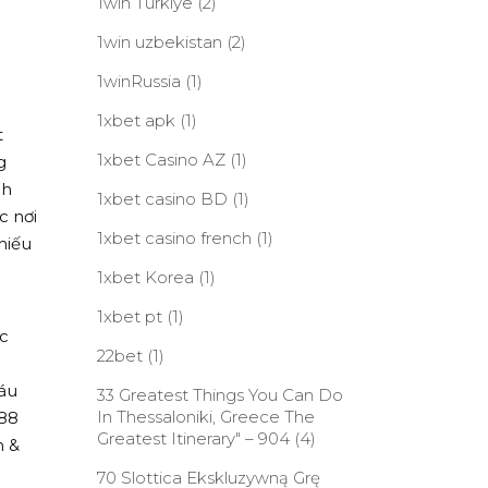
1win Turkiye
(2)
1win uzbekistan
(2)
1winRussia
(1)
1xbet apk
(1)
t
1xbet Casino AZ
(1)
g
nh
1xbet casino BD
(1)
c nơi
1xbet casino french
(1)
hiếu
1xbet Korea
(1)
1xbet pt
(1)
c
22bet
(1)
máu
33 Greatest Things You Can Do
In Thessaloniki, Greece The
j88
Greatest Itinerary" – 904
(4)
n &
70 Slottica Ekskluzywną Grę