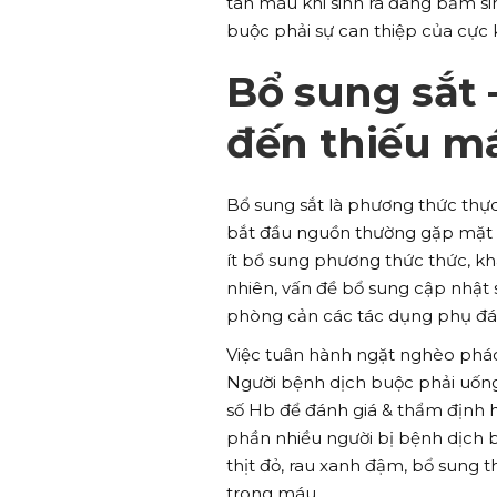
tan máu khi sinh ra đang bẩm s
buộc phải sự can thiệp của cực k
Bổ sung sắt 
đến thiếu má
Bổ sung sắt là phương thức thực
bắt đầu nguồn thường gặp mặt m
ít bổ sung phương thức thức, kh
nhiên, vấn đề bổ sung cập nhật 
phòng cản các tác dụng phụ đán
Việc tuân hành ngặt nghèo phác 
Người bệnh dịch buộc phải uống 
số Hb để đánh giá & thẩm định h
phần nhiều người bị bệnh dịch 
thịt đỏ, rau xanh đậm, bổ sung
trong máu.