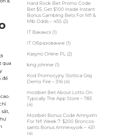
hơn &
Hard Rock Bet Promo Code:
Bet $5, Get $100 Inside Instant
Bonus Gambling Bets For Nfl &
o
Mlb Odds – 455
(2)
IT Вакансії
(1)
IT Образование
(1)
Kasyno Online PL
(2)
ơi
t qua
king johnnie
(1)
y
Kod Promocyjny Slottica Graj
S để
Demo Fire – 316
(4)
‎mostbet Bet About Lotto On
 cao.
Typically The App Store – 783
chỉ
(4)
sắt,
Mostbet Bonus Code Amnyxlm
như
For Nfl Week 7: $200 Broncos-
n
saints Bonus Amnewyork – 431
(4)