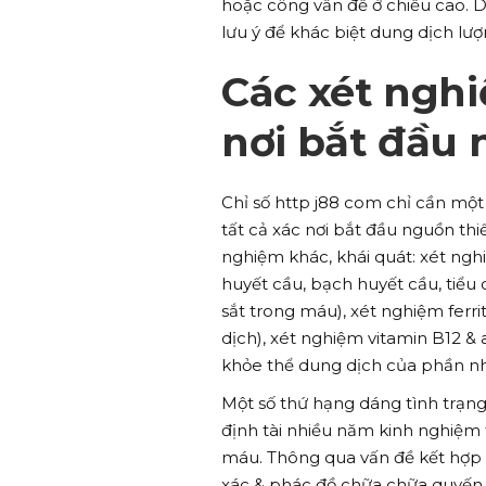
hoặc công vấn đề ở chiều cao. D
lưu ý để khác biệt dung dịch lư
Các xét nghi
nơi bắt đầu 
Chỉ số http j88 com chỉ cần mộ
tất cả xác nơi bắt đầu nguồn thi
nghiệm khác, khái quát: xét ngh
huyết cầu, bạch huyết cầu, tiểu
sắt trong máu), xét nghiệm ferr
dịch), xét nghiệm vitamin B12 & 
khỏe thể dung dịch của phần nh
Một số thứ hạng dáng tình trạng
định tài nhiều năm kinh nghiệm 
máu. Thông qua vấn đề kết hợp
xác & phác đồ chữa chữa quyến 