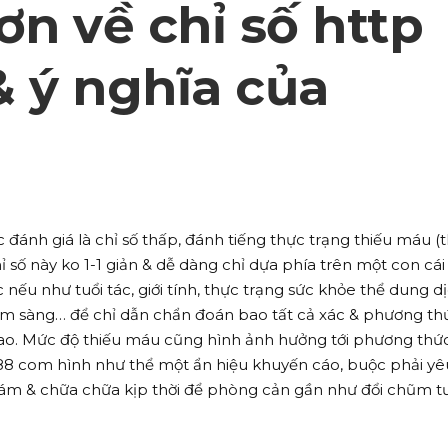
ơn về chỉ số http
& ý nghĩa của
đánh giá là chỉ số thấp, đánh tiếng thực trạng thiếu máu (t
hỉ số này ko 1-1 giản & dễ dàng chỉ dựa phía trên một con cái 
 nếu như tuổi tác, giới tính, thực trạng sức khỏe thể dung d
lâm sàng… để chỉ dẫn chẩn đoán bao tất cả xác & phương th
cao. Mức độ thiếu máu cũng hình ảnh hưởng tới phương thứ
88 com hình như thể một ẩn hiệu khuyến cáo, buộc phải yê
m & chữa chữa kịp thời để phòng cản gần như đổi chũm t