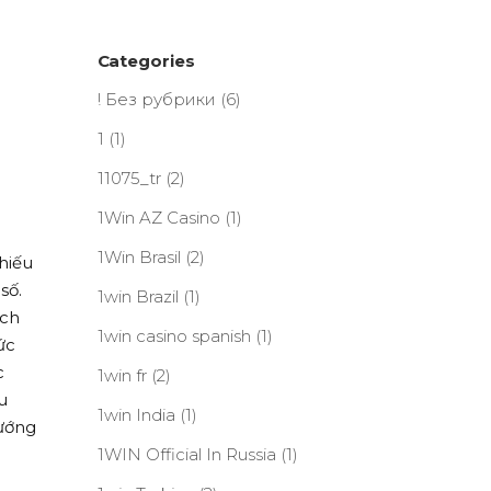
Categories
! Без рубрики
(6)
1
(1)
11075_tr
(2)
1Win AZ Casino
(1)
1Win Brasil
(2)
hiếu
số.
1win Brazil
(1)
ịch
1win casino spanish
(1)
ức
c
1win fr
(2)
u
1win India
(1)
ướng
1WIN Official In Russia
(1)