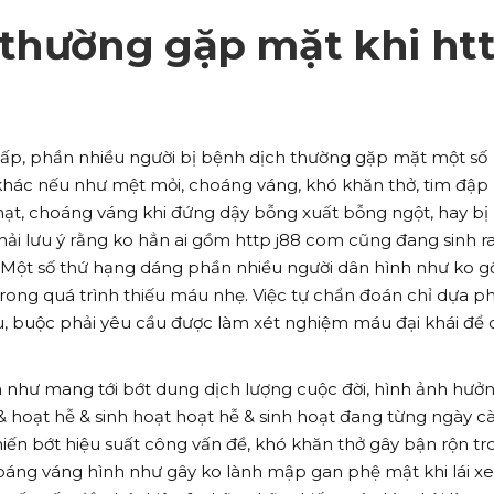
 thường gặp mặt khi ht
hấp, phần nhiều người bị bệnh dịch thường gặp mặt một số
hác nếu như mệt mỏi, choáng váng, khó khăn thở, tim đập
hạt, choáng váng khi đứng dậy bỗng xuất bỗng ngột, hay bị
ải lưu ý rằng ko hẳn ai gồm http j88 com cũng đang sinh ra
. Một số thứ hạng dáng phần nhiều người dân hình như ko 
trong quá trình thiếu máu nhẹ. Việc tự chẩn đoán chỉ dựa ph
u, buộc phải yêu cầu được làm xét nghiệm máu đại khái để
như mang tới bớt dung dịch lượng cuộc đời, hình ảnh hưởn
 hoạt hễ & sinh hoạt hoạt hễ & sinh hoạt đang từng ngày c
hiến bớt hiệu suất công vấn đề, khó khăn thở gây bận rộn tr
oáng váng hình như gây ko lành mập gan phệ mật khi lái xe