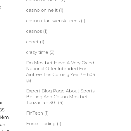
a
casinò online it
(1)
casino utan svensk licens
(1)
casinos
(1)
choct
(1)
crazy time
(2)
Do Mostbet Have A Very Grand
National Offer Intended For
Aintree This Coming Year? – 604
(3)
Expert Blog Page About Sports
Betting And Casino Mostbet
i
Tanzania – 301
(4)
 BS
FinTech
(1)
tiêm.
Forex Trading
(1)
ịch