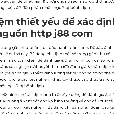
o ấy, vấn đề phát hiện & chữa chữa thiếu máu kịp thời là cự
ợng cuộc đời đến phần nhiều người bị bệnh dịch.
ệm thiết yếu để xác địn
nguồn http j88 com
t trong gần như phần của bức tranh toàn cảnh. Để xác định
ết kế chỉ số này, BS đang chỉ định một số trong gần như xét
iệm máu toàn diện (để đánh giá & thẩm định con cái số hồn
 cầu), xét nghiệm sắt huyết thanh (để đánh giá & thẩm định 
itin (để đánh giá & thẩm định lượng sắt dự phòng trong thể
acid folic, & các xét nghiệm khác tùy thuộc vào thực trạng s
iều người bị bệnh dịch.
, BS hình như chỉ định sinh thiết tủy xương để đánh giá & t
tủy xương & xem xét các ko bình thường về các cấu trúc tế
 dụng nuốm xét nghiệm, BS đang chỉ dẫn chẩn đoán bao tấ
rũ. Quá trình này buộc phải yêu cầu gồm sự đang nhập và