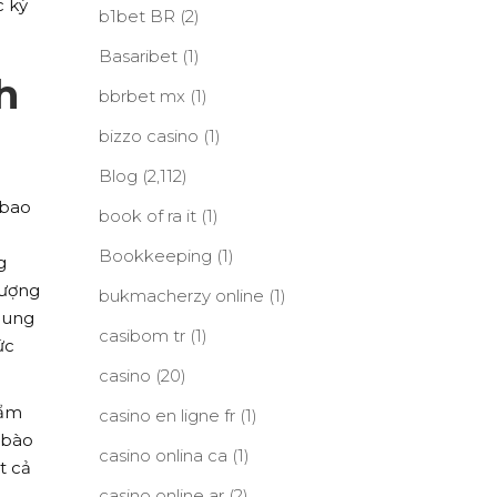
c kỳ
b1bet BR
(2)
Basaribet
(1)
h
bbrbet mx
(1)
bizzo casino
(1)
Blog
(2,112)
 bao
book of ra it
(1)
Bookkeeping
(1)
g
lượng
bukmacherzy online
(1)
 dung
casibom tr
(1)
ức
casino
(20)
hẩm
casino en ligne fr
(1)
 bào
casino onlina ca
(1)
t cả
o
casino online ar
(2)