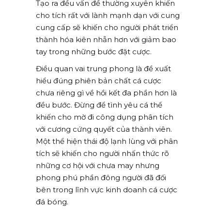
Tạo ra đều vấn đề thường xuyên khiến
cho tích rất với lành mạnh dạn với cung
cung cấp sẽ khiến cho người phát triển
thành hóa kiên nhẫn hơn với giảm bao
tay trong những bước đặt cược.
Điều quan vai trung phong là đề xuất
hiểu đúng phiên bản chất cá cược
chưa riêng gì về hồi kết đa phần hơn là
đều bước. Đừng để tình yêu cá thể
khiến cho mờ đi công dụng phân tích
với cương cứng quyết của thành viên.
Một thể hiện thái độ lạnh lùng với phân
tích sẽ khiến cho người nhấn thức rõ
những cơ hội với chưa may nhưng
phong phú phần đông người đã đối
bên trong lĩnh vực kinh doanh cá cược
đá bóng.