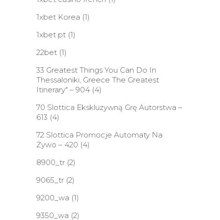
1xbet Korea
(1)
1xbet pt
(1)
22bet
(1)
33 Greatest Things You Can Do In
Thessaloniki, Greece The Greatest
Itinerary" – 904
(4)
70 Slottica Ekskluzywną Grę Autorstwa –
613
(4)
72 Slottica Promocje Automaty Na
Żywo – 420
(4)
8900_tr
(2)
9065_tr
(2)
9200_wa
(1)
9350_wa
(2)