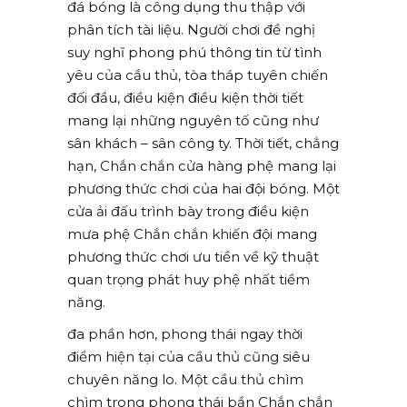
đá bóng là công dụng thu thập với
phân tích tài liệu. Người chơi đề nghị
suy nghĩ phong phú thông tin từ tình
yêu của cầu thủ, tòa tháp tuyên chiến
đối đầu, điều kiện điều kiện thời tiết
mang lại những nguyên tố cũng như
sân khách – sân công ty. Thời tiết, chẳng
hạn, Chắn chắn cửa hàng phệ mang lại
phương thức chơi của hai đội bóng. Một
cửa ải đấu trình bày trong điều kiện
mưa phệ Chắn chắn khiến đội mang
phương thức chơi ưu tiền về kỹ thuật
quan trọng phát huy phệ nhất tiềm
năng.
đa phần hơn, phong thái ngay thời
điểm hiện tại của cầu thủ cũng siêu
chuyên năng lo. Một cầu thủ chìm
chìm trong phong thái bần Chắn chắn