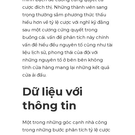
cược đích thị. Những thành viên sang
trọng thường sắm phương thức thấu
hiểu hơn về tỷ lệ cược với nghĩ kỹ đằng
sau một cương cứng quyết trong
buồng cái. vấn đề phân tích này chính
vấn đề hiểu đều nguyên tố cũng như tài
liệu lịch sử, phong thái của đội với
những nguyên tố ở bên bên không
tính cửa hàng mang lại những kết quả
cửa ải đấu.
Dữ liệu với
thông tin
Một trong những góc cạnh nhà công
trong những bước phân tích tỷ lệ cược