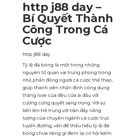
http j88 day –
Bí Quyết Thành
Công Trong Cá
Cược
http j88 day
Tỷ lệ đá bóng là một trong những
nguyên tố quan vai trung phong trong
nhỏ phần đông người cá cược thể thao,
giúp thành viên nhấn định công dụng
thắng lose của đều cửa ải đấu với
cương cứng quyết sang trọng. Với sự
tiến lên trẻ trung với tràn đầy năng
lượng của chuyên ngành cá cược trực
tuyến đường, vấn đề thấu hiểu tỷ lệ đá
bóng chưa riêng gì đem lại cơ hội kiếm