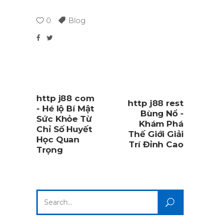
0
Blog
http j88 com
http j88 rest
- Hé lộ Bí Mật
Bùng Nổ -
Sức Khỏe Từ
Khám Phá
Chỉ Số Huyết
Thế Giới Giải
Học Quan
Trí Đỉnh Cao
Trọng
Search
for: