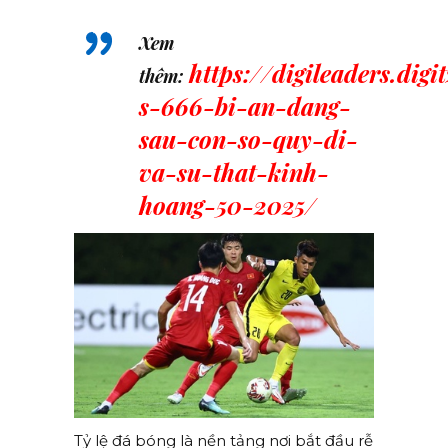
Xem
https://digileaders.dig
thêm:
s-666-bi-an-dang-
sau-con-so-quy-di-
va-su-that-kinh-
hoang-50-2025/
Tỷ lệ đá bóng là nền tảng nơi bắt đầu rễ