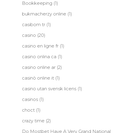
Bookkeeping
(1)
bukmacherzy online
(1)
casibom tr
(1)
casino
(20)
casino en ligne fr
(1)
casino onlina ca
(1)
casino online ar
(2)
casinò online it
(1)
casino utan svensk licens
(1)
casinos
(1)
choct
(1)
crazy time
(2)
Do Mostbet Have A Very Grand National