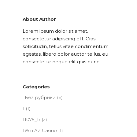
About Author
Lorem ipsum dolor sit amet,
consectetur adipiscing elit. Cras
sollicitudin, tellus vitae condimentum
egestas, libero dolor auctor tellus, eu
consectetur neque elit quis nunc.
Categories
! Без рубрики
(6)
1
(1)
11075_tr
(2)
1Win AZ Casino
(1)