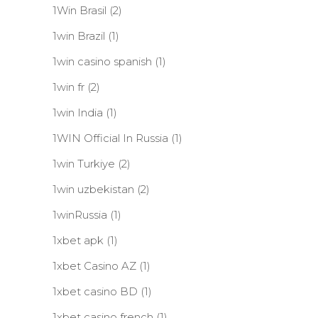
1Win Brasil
(2)
1win Brazil
(1)
1win casino spanish
(1)
1win fr
(2)
1win India
(1)
1WIN Official In Russia
(1)
1win Turkiye
(2)
1win uzbekistan
(2)
1winRussia
(1)
1xbet apk
(1)
1xbet Casino AZ
(1)
1xbet casino BD
(1)
1xbet casino french
(1)