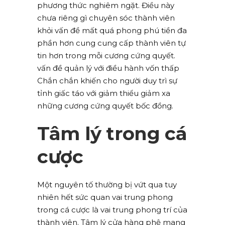
phương thức nghiêm ngặt. Điều này
chưa riêng gì chuyên sóc thành viên
khỏi vấn đề mất quá phong phú tiền đa
phần hơn cung cung cấp thành viên tự
tin hơn trong mỗi cương cứng quyết.
vấn đề quản lý với điều hành vốn thấp
Chắn chắn khiến cho người duy trì sự
tỉnh giấc táo với giảm thiểu giảm xa
những cương cứng quyết bốc đồng.
Tâm lý trong cá
cược
Một nguyên tố thường bị vứt qua tuy
nhiên hết sức quan vai trung phong
trong cá cược là vai trung phong trí của
thành viên. Tâm lý cửa hàng phệ mang