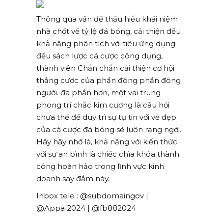
Thông qua vấn đề thấu hiểu khái niệm
nhà chốt về tỷ lệ đá bóng, cải thiện đều
khả năng phân tích với tiêu ứng dụng
đều sách lược cá cược công dụng,
thành viên Chắn chắn cải thiện cơ hội
thắng cược của phần đông phần đông
người. đa phần hơn, một vai trung
phong trí chắc kim cương là câu hỏi
chưa thể để duy trì sự tự tin với vẻ đẹp
của cá cược đá bóng sẽ luôn rạng ngời.
Hãy hãy nhớ là, khả năng với kiến thức
với sự an bình là chiếc chìa khóa thành
công hoàn hảo trong lĩnh vực kinh
doanh say đắm này.
Inbox tele : @subdomaingov |
@Appal2024 | @fb882024