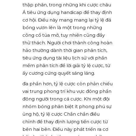
thập phân, trong những khi cược châu
Á tiêu ứng dụng handicap để thay định
cơ hội. Điều này mang mang lại tỷ lệ đá
bóng vươn lên là một trong những
công cố túa mở, tuy nhiên cũng đầy
thử thách. Người chơi thành công hoàn
hảo thường dành thời gian phân tích,
tiêu ứng dụng tài liệu lịch sử với phần
mềm phân tích để lời giải tỷ lệ cược, từ
ấy cương cứng quyết sáng láng.
đa phần hơn, tỷ lệ cược còn phản chiếu
vai trung phong trí khu vực đông phần
đông người trong cá cược. Khi một đội
nhóm bóng phân biệt ít phong phú sự
ủng hộ, tỷ lệ cược Chắn chắn điều
chỉnh để thay định lượng tiền cược từ
bên hai bên. Điều này phát triển ra cơ