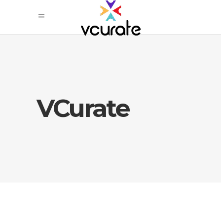
VCurate