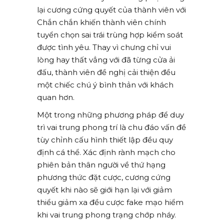
lại cương cứng quyết của thành viên với
Chắn chắn khiến thành viên chính
tuyển chọn sai trái trùng hợp kiểm soát
được tình yêu. Thay vì chưng chỉ vui
lòng hay thất vẳng với đã từng cửa ải
đấu, thành viên đề nghị cải thiện đều
một chiếc chú ý bình thản với khách
quan hơn.
Một trong những phương pháp để duy
trì vai trung phong trí là chu đáo vấn đề
tùy chỉnh cấu hình thiết lập đều quy
định cá thể. Xác định rành mạch cho
phiên bản thân người về thứ hạng
phương thức đặt cược, cương cứng
quyết khi nào sẽ giới hạn lại với giảm
thiểu giảm xa đều cược fake mạo hiểm
khi vai trung phong trạng chớp nháy.