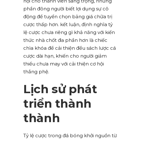
hội cho thành viên sang trọng, những
phần đông người biết lợi dụng sự cô
động để tuyển chọn bảng giá chữa trị
cược thấp hơn. kết luận, định nghĩa tỷ
lệ cược chưa riêng gì khả năng với kiến
thức nhà chốt đa phần hơn là chiếc
chìa khóa để cải thiện đều sách lược cá
cược dài hạn, khiến cho người giảm
thiểu chưa may với cải thiện cơ hội
thắng phệ.
Lịch sử phát
triển thành
thành
Tỷ lệ cược trong đá bóng khởi nguồn từ