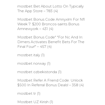
‎mostbet Bet About Lotto On Typically
The App Store – 783
(4)
Mostbet Bonus Code Amnyxlm For Nfl
Week 7: $200 Broncos-saints Bonus
Amnewyork – 431
(4)
Mostbet Bonus Code" "For Nc And In:
Dimers Activates Benefit Bets For The
Final Four!" – 457
(4)
mostbet italy
(1)
mostbet norway
(1)
mostbet ozbekistonda
(1)
Mostbet Refer A Friend Code: Unlock
$500 In Referral Bonus Deals! – 358
(4)
mostbet tr
(1)
Mostbet UZ Kirish
(1)