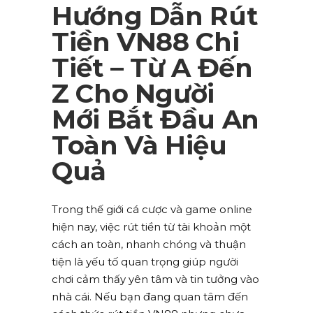
Hướng Dẫn Rút
Tiền VN88 Chi
Tiết – Từ A Đến
Z Cho Người
Mới Bắt Đầu An
Toàn Và Hiệu
Quả
Trong thế giới cá cược và game online
hiện nay, việc rút tiền từ tài khoản một
cách an toàn, nhanh chóng và thuận
tiện là yếu tố quan trọng giúp người
chơi cảm thấy yên tâm và tin tưởng vào
nhà cái. Nếu bạn đang quan tâm đến