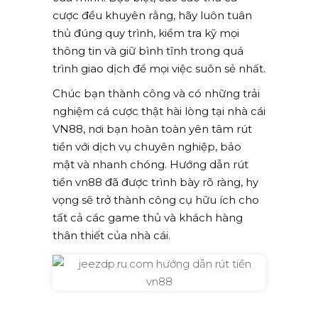
cược đều khuyên rằng, hãy luôn tuân
thủ đúng quy trình, kiểm tra kỹ mọi
thông tin và giữ bình tĩnh trong quá
trình giao dịch để mọi việc suôn sẻ nhất.
Chúc bạn thành công và có những trải
nghiệm cá cược thật hài lòng tại nhà cái
VN88, nơi bạn hoàn toàn yên tâm rút
tiền với dịch vụ chuyên nghiệp, bảo
mật và nhanh chóng. Hướng dẫn rút
tiền vn88 đã được trình bày rõ ràng, hy
vọng sẽ trở thành công cụ hữu ích cho
tất cả các game thủ và khách hàng
thân thiết của nhà cái.