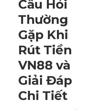
Câu Hỏi
Thường
Gặp Khi
Rút Tiền
VN88 và
Giải Đáp
Chi Tiết