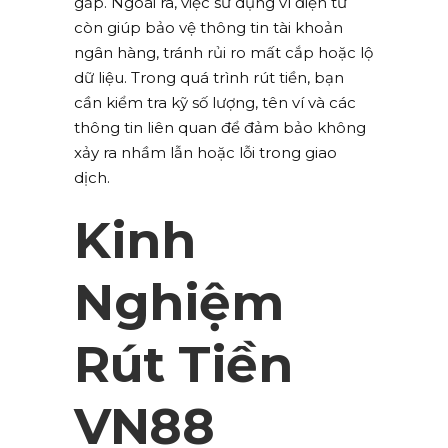
gấp. Ngoài ra, việc sử dụng ví điện tử
còn giúp bảo vệ thông tin tài khoản
ngân hàng, tránh rủi ro mất cắp hoặc lộ
dữ liệu. Trong quá trình rút tiền, bạn
cần kiểm tra kỹ số lượng, tên ví và các
thông tin liên quan để đảm bảo không
xảy ra nhầm lẫn hoặc lỗi trong giao
dịch.
Kinh
Nghiệm
Rút Tiền
VN88