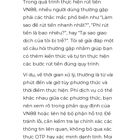
Trong quá trình thực hiện rút tiền
VN88, nhiều người dùng thường gặp
phải các thắc mắc phổ biến như “Làm
sao để rút tiền nhanh nhất?”, “Phí rút
tiền là bao nhiêu?”, hay “Tại sao giao
dịch của tôi bị trễ?”. Tôi sẽ giải đáp một
số câu hỏi thường gặp nhằm giúp bạn
có thêm kiến thức và tự tin thực hiện
các bước rút tiền đúng quy trình.
Ví dụ, về thời gian xử lý, thường là từ vài
phút đến vài giờ tùy phương thức và
thời điểm thực hiện. Phí dịch vụ có thể
khác nhau giữa các phương thức, bạn
nên xem rõ trong phần quy định của
VN88 hoặc liên hệ bộ phận hỗ trợ. Để
tránh lỗi, cần kiểm tra lại chính xác các
thông tin liên quan, không bỏ qua xác
thực OTP hay xác minh danh tính. Mọi