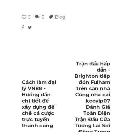
0
0
Blog
Trận đấu hấp
dẫn -
Brighton tiếp
Cách làm đại
đón Fulham
lý VN88 -
trên sân nhà
Hướng dẫn
Cùng nhà cái
chi tiết để
keovip07
xây dựng đế
Đánh Giá
chế cá cược
Toàn Diện
trực tuyến
Trận Đấu Cửa
thành công
Tương Lai Sôi
Động Trong