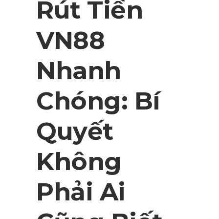
Rút Tiền
VN88
Nhanh
Chóng: Bí
Quyết
Không
Phải Ai