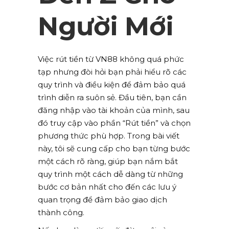
Người Mới
Việc rút tiền từ VN88 không quá phức
tạp nhưng đòi hỏi bạn phải hiểu rõ các
quy trình và điều kiện để đảm bảo quá
trình diễn ra suôn sẻ. Đầu tiên, bạn cần
đăng nhập vào tài khoản của mình, sau
đó truy cập vào phần “Rút tiền” và chọn
phương thức phù hợp. Trong bài viết
này, tôi sẽ cung cấp cho bạn từng bước
một cách rõ ràng, giúp bạn nắm bắt
quy trình một cách dễ dàng từ những
bước cơ bản nhất cho đến các lưu ý
quan trọng để đảm bảo giao dịch
thành công.