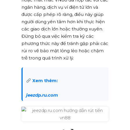
ngân hàng, dịch vụ ví điện tử lớn và
được cấp phép rõ ràng, điều này giúp
người dùng yên tâm hơn khi thực hiện
các giao dịch lớn hoặc thường xuyên.
Đừng bỏ qua việc kiểm tra kỹ các
phương thức này để tránh gặp phải các
rủi ro về bảo mật lỏng lẻo hoặc chậm
trễ trong quá trình xử lý.
Xem thêm:
jeezdp.ru.com