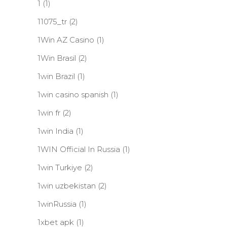
1
(1)
11075_tr
(2)
1Win AZ Casino
(1)
1Win Brasil
(2)
1win Brazil
(1)
1win casino spanish
(1)
1win fr
(2)
1win India
(1)
1WIN Official In Russia
(1)
1win Turkiye
(2)
1win uzbekistan
(2)
1winRussia
(1)
1xbet apk
(1)