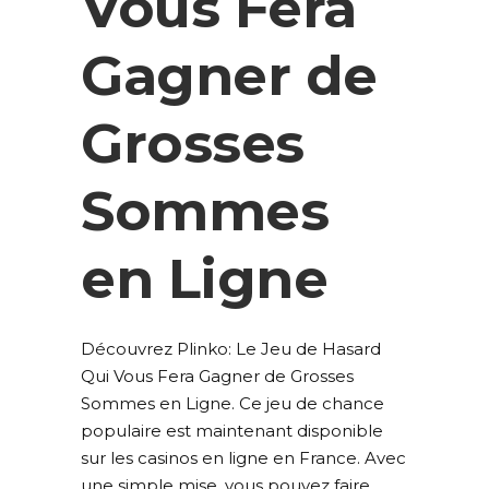
Vous Fera
Gagner de
Grosses
Sommes
en Ligne
Découvrez Plinko: Le Jeu de Hasard
Qui Vous Fera Gagner de Grosses
Sommes en Ligne. Ce jeu de chance
populaire est maintenant disponible
sur les casinos en ligne en France. Avec
une simple mise, vous pouvez faire