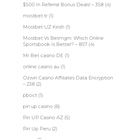
$500 In Referral Bonus Deals! – 358
(4)
mostbet tr
(1)
Mostbet UZ Kirish
(1)
Mostbet Vs Betmgm: Which Online
Sportsbook Is Better? – 857
(4)
Mr Bet casino DE
(1)
online casino au
(1)
Ozwin Casino Affiliates Data Encryption
– 238
(2)
pboct
(1)
pin up casino
(6)
Pin UP Casino AZ
(5)
Pin Up Peru
(2)