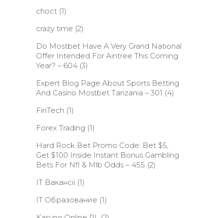
choct
(1)
crazy time
(2)
Do Mostbet Have A Very Grand National
Offer Intended For Aintree This Coming
Year? – 604
(3)
Expert Blog Page About Sports Betting
And Casino Mostbet Tanzania – 301
(4)
FinTech
(1)
Forex Trading
(1)
Hard Rock Bet Promo Code: Bet $5,
Get $100 Inside Instant Bonus Gambling
Bets For Nfl & Mlb Odds – 455
(2)
IT Вакансії
(1)
IT Образование
(1)
Kasyno Online PL
(2)