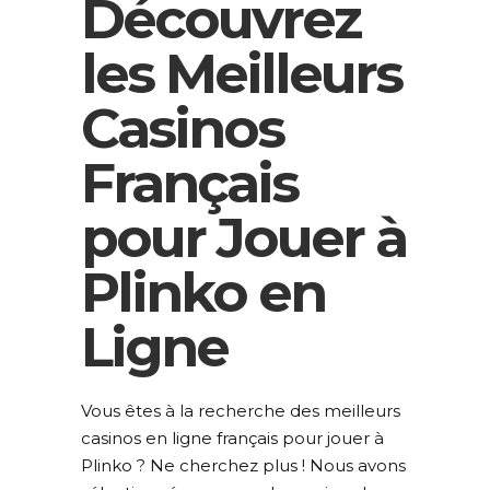
Découvrez
les Meilleurs
Casinos
Français
pour Jouer à
Plinko en
Ligne
Vous êtes à la recherche des meilleurs
casinos en ligne français pour jouer à
Plinko ? Ne cherchez plus ! Nous avons