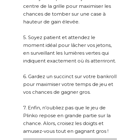
centre de la grille pour maximiser les
chances de tomber sur une case à
hauteur de gain élevée.
5. Soyez patient et attendez le
moment idéal pour lâcher vos jetons,
en surveillant les lumières vertes qui
indiquent exactement où ils atterriront.
6. Gardez un succinct sur votre bankroll
pour maximiser votre temps de jeu et
vos chances de gagner gros.
7. Enfin, n’oubliez pas que le jeu de
Plinko repose en grande partie sur la
chance. Alors, croisez les doigts et
amusez-vous tout en gagnant gros !