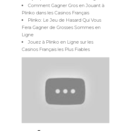
Comment Gagner Gros en Jouant à
Plinko dans les Casinos Français
Plinko: Le Jeu de Hasard Qui Vous
Fera Gagner de Grosses Sommes en
Ligne
Jouez à Plinko en Ligne sur les
Casinos Français les Plus Fiables