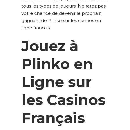
tous les types de joueurs. Ne ratez pas
votre chance de devenir le prochain
gagnant de Plinko sur les casinos en
ligne français.
Jouez à
Plinko en
Ligne sur
les Casinos
Français