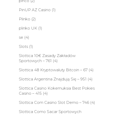
pinco
(2)
PinUP AZ Casino
(1)
Plinko
(2)
plinko UK
(1)
se
(4)
Slots
(1)
Slottica 10€ Zasady Zakładów
Sportowych – 761
(4)
Slottica 48 Kryptowaluty Bitcoin – 67
(4)
Slottica Argentina Znajdują Się – 951
(4)
Slottica Casino Kokemuksia Best Pokies
Casino – 415
(4)
Slottica Com Casino Slot Demo – 746
(4)
Slottica Como Sacar Sportowych