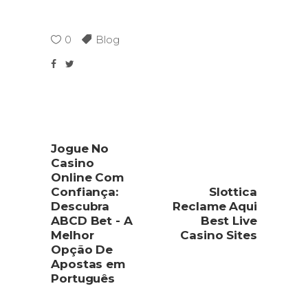
0
Blog
Jogue No
Casino
Online Com
Confiança:
Slottica
Descubra
Reclame Aqui
ABCD Bet - A
Best Live
Melhor
Casino Sites
Opção De
Apostas em
Português