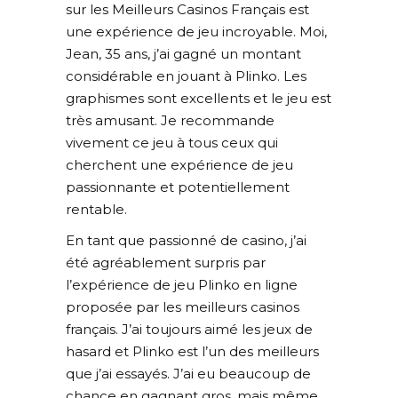
sur les Meilleurs Casinos Français est
une expérience de jeu incroyable. Moi,
Jean, 35 ans, j’ai gagné un montant
considérable en jouant à Plinko. Les
graphismes sont excellents et le jeu est
très amusant. Je recommande
vivement ce jeu à tous ceux qui
cherchent une expérience de jeu
passionnante et potentiellement
rentable.
En tant que passionné de casino, j’ai
été agréablement surpris par
l’expérience de jeu Plinko en ligne
proposée par les meilleurs casinos
français. J’ai toujours aimé les jeux de
hasard et Plinko est l’un des meilleurs
que j’ai essayés. J’ai eu beaucoup de
chance en gagnant gros, mais même