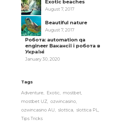
Exotic beaches
August 7, 2017
Beautiful nature
August 7, 2017
Робота: automation qa
engineer Вакансії і робота в
Україні
January 30, 2020
Tags
Adventure
Exotic
mostbet
mostbet UZ
ozwincasino
ozwincasino AU
slottica
slottica PL
Tips Tricks