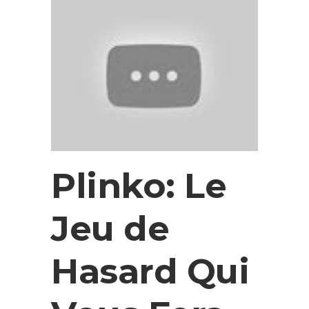
Plinko: Le
Jeu de
Hasard Qui