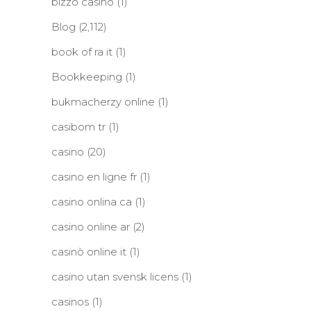
bizzo casino
(1)
Blog
(2,112)
book of ra it
(1)
Bookkeeping
(1)
bukmacherzy online
(1)
casibom tr
(1)
casino
(20)
casino en ligne fr
(1)
casino onlina ca
(1)
casino online ar
(2)
casinò online it
(1)
casino utan svensk licens
(1)
casinos
(1)